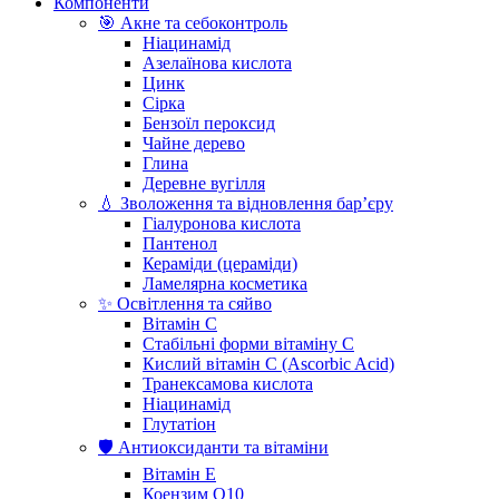
Компоненти
🎯 Акне та себоконтроль
Ніацинамід
Азелаїнова кислота
Цинк
Сірка
Бензоїл пероксид
Чайне дерево
Глина
Деревне вугілля
💧 Зволоження та відновлення бар’єру
Гіалуронова кислота
Пантенол
Кераміди (цераміди)
Ламелярна косметика
✨ Освітлення та сяйво
Вітамін С
Стабільні форми вітаміну С
Кислий вітамін С (Ascorbic Acid)
Транексамова кислота
Ніацинамід
Глутатіон
🛡️ Антиоксиданти та вітаміни
Вітамін Е
Коензим Q10