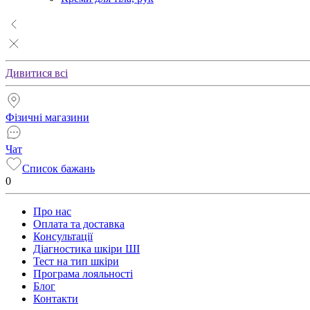
Дивитися всі
Фізичні магазини
Чат
Список бажань
0
Про нас
Оплата та доставка
Консультації
Діагностика шкіри ШІ
Тест на тип шкіри
Програма лояльності
Блог
Контакти