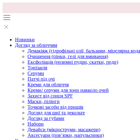
Новинки
Догляд за обличчям
Демакіяж (гідрофільні олії, бальзами, міцелярна вода
Очищення (пінки, гелі для вмивання)
Ексфоліація (ензимні пудри, скатки, педи)
Тонізація
Серуми
Патчі під очі
Креми для обличчя
Креми/ серуми для зони навколо очей
Захист від сонця SPF
Маски, пілінги
Точкові засоби від прищів
Догляд для шиї та декольте
Догляд за губами
Набори
Девайси (мікроструми, масажери)
Аксесуари (повʼязки, напульсники)