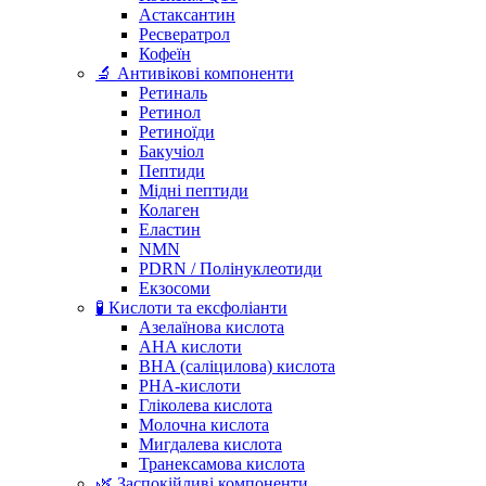
Астаксантин
Ресвератрол
Кофеїн
🔬 Антивікові компоненти
Ретиналь
Ретинол
Ретиноїди
Бакучіол
Пептиди
Мідні пептиди
Колаген
Еластин
NMN
PDRN / Полінуклеотиди
Екзосоми
🧪 Кислоти та ексфоліанти
Азелаїнова кислота
AHA кислоти
BHA (саліцилова) кислота
PHA-кислоти
Гліколева кислота
Молочна кислота
Мигдалева кислота
Транексамова кислота
🌿 Заспокійливі компоненти