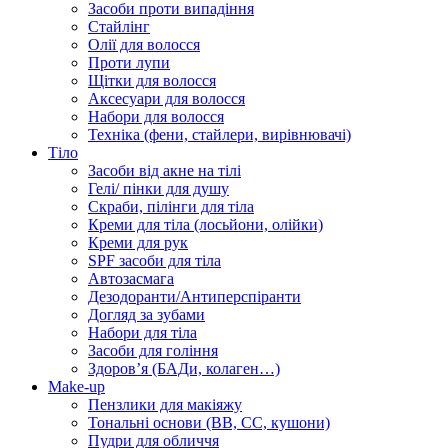
Засоби проти випадіння
Стайлінг
Олії для волосся
Проти лупи
Щітки для волосся
Аксесуари для волосся
Набори для волосся
Техніка (фени, стайлери, вирівнювачі)
Тіло
Засоби від акне на тілі
Гелі/ пінки для душу
Скраби, пілінги для тіла
Креми для тіла (лосьйони, олійки)
Креми для рук
SPF засоби для тіла
Автозасмага
Дезодоранти/Антиперспіранти
Догляд за зубами
Набори для тіла
Засоби для гоління
Здоровʼя (БАДи, колаген…)
Make-up
Пензлики для макіяжу
Тональні основи (BB, CC, кушони)
Пудри для обличчя