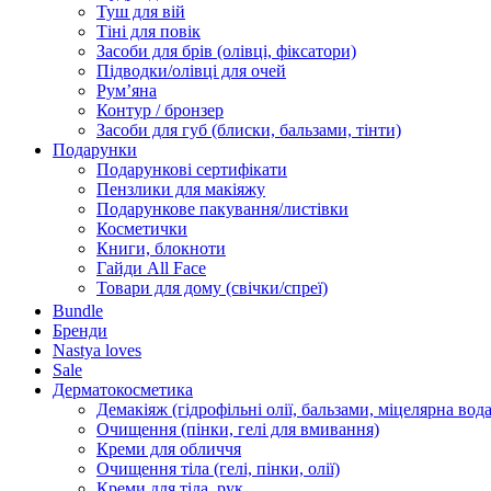
Туш для вій
Тіні для повік
Засоби для брів (олівці, фіксатори)
Підводки/олівці для очей
Румʼяна
Контур / бронзер
Засоби для губ (блиски, бальзами, тінти)
Подарунки
Подарункові сертифікати
Пензлики для макіяжу
Подарункове пакування/листівки
Косметички
Книги, блокноти
Гайди All Face
Товари для дому (свічки/спреї)
Bundle
Бренди
Nastya loves
Sale
Дерматокосметика
Демакіяж (гідрофільні олії, бальзами, міцелярна вода
Очищення (пінки, гелі для вмивання)
Креми для обличчя
Очищення тіла (гелі, пінки, олії)
Креми для тіла, рук