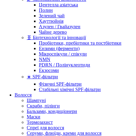
Центелла азіатська
Полин
Зелений чай
Хауттюйнія
Азулен / Гвайазулен
Чайне дерево
🧬 Біотехнології та інновації
Пробіотики, пребіотики та постбіотики
Ензими (ферменти)
Мікроспікули / спікули
NMN
PDRN / Полінуклеотиди
Екзосоми
☀️ SPF-фільтри
Фізичні SPF-фільтри
Стабільні хімічні SPF-фільтри
Волосся
Шампуні
Скраби, пілінги
Бальзами, кондиціонери
Маски
Термозахист
Спреї для волосся
Серуми, флюїди, креми для волосся