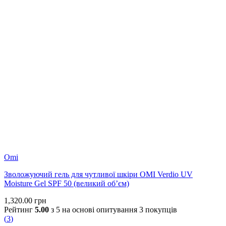
Omi
Зволожуючий гель для чутливої шкіри OMI Verdio UV
Moisture Gel SPF 50 (великий об’єм)
1,320.00
грн
Рейтинг
5.00
з 5 на основі опитування
3
покупців
(
3
)