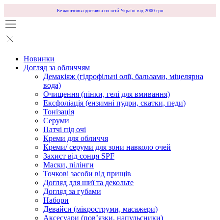
Безкоштовна доставка по всій Україні від 2000 грн
Новинки
Догляд за обличчям
Демакіяж (гідрофільні олії, бальзами, міцелярна
вода)
Очищення (пінки, гелі для вмивання)
Ексфоліація (ензимні пудри, скатки, педи)
Тонізація
Серуми
Патчі під очі
Креми для обличчя
Креми/ серуми для зони навколо очей
Захист від сонця SPF
Маски, пілінги
Точкові засоби від прищів
Догляд для шиї та декольте
Догляд за губами
Набори
Девайси (мікроструми, масажери)
Аксесуари (повʼязки, напульсники)