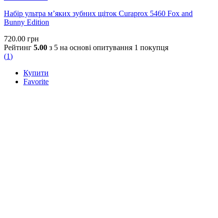
Набір ультра м’яких зубних щіток Curaprox 5460 Fox and
Bunny Edition
720.00
грн
Рейтинг
5.00
з 5 на основі опитування
1
покупця
(
1
)
Купити
Favorite