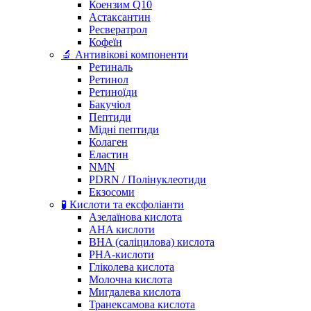
Коензим Q10
Астаксантин
Ресвератрол
Кофеїн
🔬 Антивікові компоненти
Ретиналь
Ретинол
Ретиноїди
Бакучіол
Пептиди
Мідні пептиди
Колаген
Еластин
NMN
PDRN / Полінуклеотиди
Екзосоми
🧪 Кислоти та ексфоліанти
Азелаїнова кислота
AHA кислоти
BHA (саліцилова) кислота
PHA-кислоти
Гліколева кислота
Молочна кислота
Мигдалева кислота
Транексамова кислота