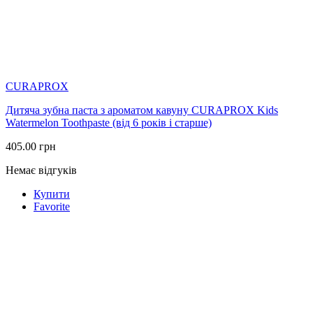
CURAPROX
Дитяча зубна паста з ароматом кавуну CURAPROX Kids
Watermelon Toothpaste (від 6 років і старше)
405.00
грн
Немає відгуків
Купити
Favorite