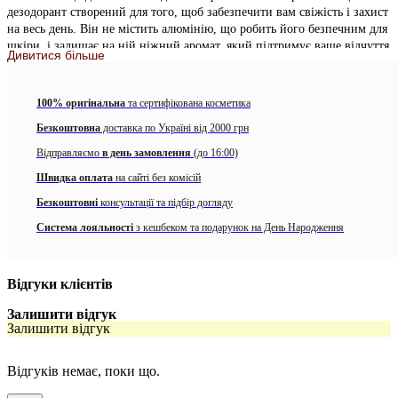
дезодорант створений для того, щоб забезпечити вам свіжість і захист
на весь день. Він не містить алюмінію, що робить його безпечним для
шкіри, і залишає на ній ніжний аромат, який підтримує ваше відчуття
Дивитися більше
комфорту та впевненості.
Завдяки своїй формулі, яка швидко висихає, дезодорант-спрей
100% оригінальна
та сертифікована косметика
JANZEN
не залишає білих плям на одязі, забезпечуючи чистий і
охайний вигляд.
Безкоштовна
доставка по Україні від 2000 грн
Відправляємо
в день замовлення
(до 16:00)
Опис аромату:
приємний, як літній вітерець, вишуканий, наче
найгарніша квітка біля води. Водночас легкий і свіжий, як новий
Швидка оплата
на сайті без комісій
початок. Цей аромат ніби вловлює літо у флаконі, даруючи відчуття
Безкоштовні
консультації та підбір догляду
сонячного дня протягом усього року. З нотками
цитрусів, жасмину,
амбри, мускусу, екзотичних квітів та прекрасного жовтого
Система лояльності
з кешбеком та подарунок на День Народження
ірису,
названого на честь богині веселки. Оточіть себе всією красою
природи.
Відгуки клієнтів
Особливості:
Залишити відгук
Без алюмінію:
Нейтралізує запахи, не завдаючи шкоди
Залишити відгук
вразливій шкірі
Тривалий захист:
Забезпечує свіжість на весь день
Відгуків немає, поки що.
Швидко висихає:
Не залишає білих плям на одязі