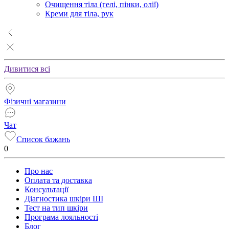
Очищення тіла (гелі, пінки, олії)
Креми для тіла, рук
Дивитися всі
Фізичні магазини
Чат
Список бажань
0
Про нас
Оплата та доставка
Консультації
Діагностика шкіри ШІ
Тест на тип шкіри
Програма лояльності
Блог