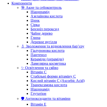
Компоненти
🎯 Акне та себоконтроль
Ніацинамід
Азелаїнова кислота
Цинк
Сірка
Бензоїл пероксид
Чайне дерево
Глина
Деревне вугілля
💧 Зволоження та відновлення бар’єру
Гіалуронова кислота
Пантенол
Кераміди (цераміди)
Ламелярна косметика
✨ Освітлення та сяйво
Вітамін С
Стабільні форми вітаміну С
Кислий вітамін С (Ascorbic Acid)
Транексамова кислота
Ніацинамід
Глутатіон
🛡️ Антиоксиданти та вітаміни
Вітамін Е