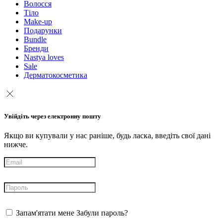
Волосся
Тіло
Make-up
Подарунки
Bundle
Бренди
Nastya loves
Sale
Дерматокосметика
Увійдіть через електронну пошту
Якщо ви купували у нас раніше, будь ласка, введіть свої дані
нижче.
Запам'ятати мене
Забули пароль?