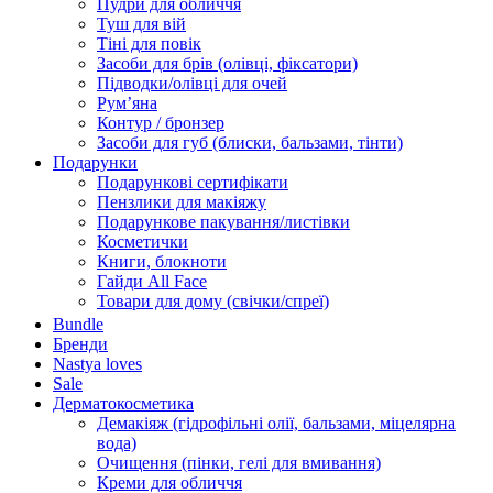
Пудри для обличчя
Туш для вій
Тіні для повік
Засоби для брів (олівці, фіксатори)
Підводки/олівці для очей
Румʼяна
Контур / бронзер
Засоби для губ (блиски, бальзами, тінти)
Подарунки
Подарункові сертифікати
Пензлики для макіяжу
Подарункове пакування/листівки
Косметички
Книги, блокноти
Гайди All Face
Товари для дому (свічки/спреї)
Bundle
Бренди
Nastya loves
Sale
Дерматокосметика
Демакіяж (гідрофільні олії, бальзами, міцелярна
вода)
Очищення (пінки, гелі для вмивання)
Креми для обличчя