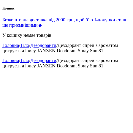
Кошик
Безкоштовна доставка від 2000 грн, щоб б’юті-покупки стали
ще приємнішими🔥
У кошику немає товарів.
Головна
/
Тіло
/
Дезодоранти
/
Дезодорант-спрей з ароматом
цитруса та ірису JANZEN Deodorant Spray Sun 81
Головна
/
Тіло
/
Дезодоранти
/
Дезодорант-спрей з ароматом
цитруса та ірису JANZEN Deodorant Spray Sun 81