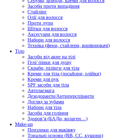
Серуми, флюїди, креми для волосся
Засоби проти випадіння
Стайлінг
Олії для волосся
Проти лупи
Щітки для волосся
Аксесуари для волосся
Набори для волосся
Техніка (фени, стайлери, вирівнювачі)
Тіло
Засоби від акне на тілі
Гелі/ пінки для душу
Скраби, пілінги для тіла
Креми для тіла (лосьйони, олійки)
Креми для рук
SPF засоби для тіла
Автозасмага
Дезодоранти/Антиперспіранти
Догляд за зубами
Набори для тіла
Засоби для гоління
Здоровʼя (БАДи, колаген…)
Make-up
Пензлики для макіяжу
Тональні основи (BB, CC, кушони)