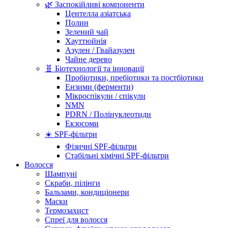
🌿 Заспокійливі компоненти
Центелла азіатська
Полин
Зелений чай
Хауттюйнія
Азулен / Гвайазулен
Чайне дерево
🧬 Біотехнології та інновації
Пробіотики, пребіотики та постбіотики
Ензими (ферменти)
Мікроспікули / спікули
NMN
PDRN / Полінуклеотиди
Екзосоми
☀️ SPF-фільтри
Фізичні SPF-фільтри
Стабільні хімічні SPF-фільтри
Волосся
Шампуні
Скраби, пілінги
Бальзами, кондиціонери
Маски
Термозахист
Спреї для волосся