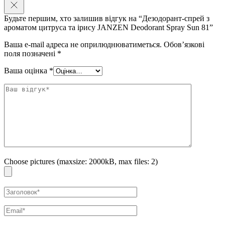
Ніжний аромат:
Представлений у фірмовій колекції
Будьте першим, хто залишив відгук на “Дезодорант-спрей з
вишуканих ароматів JANZEN
ароматом цитруса та ірису JANZEN Deodorant Spray Sun 81”
Догляд:
Зволожує і кондиціонує шкіру
Ваша e-mail адреса не оприлюднюватиметься.
Обов’язкові
поля позначені
*
Екологічність:
Не містить парабенів, силіконів та
мінеральних олій. Не тестується на тваринах.
Ваша оцінка
*
Цей дезодорант-спрей є чудовим вибором для тих, хто шукає
надійний і розкішний засіб для догляду за тілом.
Особливості використання:
Тримайте розпилювач на відстані 15 см від пахвової
западини і розпиліть.
Розпилюйте на чисту поверхню шкіри для оптимального
Choose pictures (maxsize: 2000kB, max files: 2)
відчуття аромату.