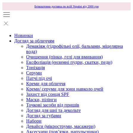
Безкоштовна доставка по всій Україні від 2000 грн
Новинки
Догляд за обличчям
Демакіяж (гідрофільні олії, бальзами, міцелярна
вода)
Очищення (пінки, гелі для вмивання)
Ексфоліація (ензимні пудри, скатки, педи)
Тонізація
Серуми
Патчі під очі
Креми для обличчя
Креми/ серуми для зони навколо очей
Захист від сонця SPF
Маски, пілінги
Точкові засоби від прищів
Догляд для шиї та декольте
Догляд за губами
Набори
Девайси (мікроструми, масажери)
Аксесуари (повʼязки, напульсники)