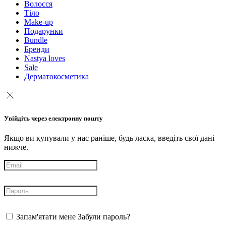
Волосся
Тіло
Make-up
Подарунки
Bundle
Бренди
Nastya loves
Sale
Дерматокосметика
Увійдіть через електронну пошту
Якщо ви купували у нас раніше, будь ласка, введіть свої дані
нижче.
Запам'ятати мене
Забули пароль?