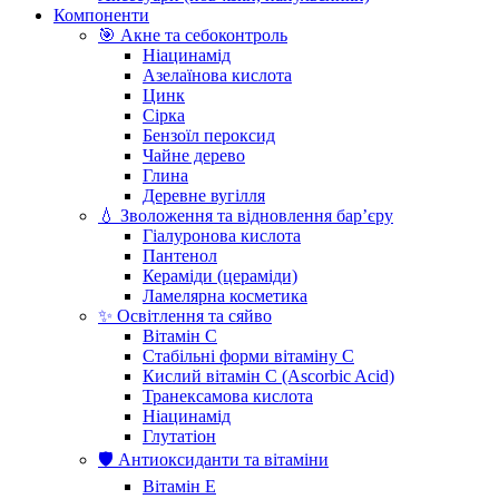
Компоненти
🎯 Акне та себоконтроль
Ніацинамід
Азелаїнова кислота
Цинк
Сірка
Бензоїл пероксид
Чайне дерево
Глина
Деревне вугілля
💧 Зволоження та відновлення бар’єру
Гіалуронова кислота
Пантенол
Кераміди (цераміди)
Ламелярна косметика
✨ Освітлення та сяйво
Вітамін С
Стабільні форми вітаміну С
Кислий вітамін С (Ascorbic Acid)
Транексамова кислота
Ніацинамід
Глутатіон
🛡️ Антиоксиданти та вітаміни
Вітамін Е