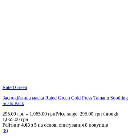
Rated Green
Заспокійлива маска Rated Green Cold Press Tamanu Soothing
Scalp Pack
295.00
грн
–
1,065.00
грн
Price range: 295.00 грн through
1,065.00 грн
Рейтинг
4.63
з 5 на основі опитування
8
покупців
(
8
)