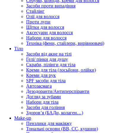
Серуми, флюїди, креми для волосся
Засоби проти випадіння
Стайлінг
Олії для волосся
Проти лупи
Щітки для волосся
Аксесуари для волосся
Набори для волосся
Техніка (фени, стайлери, вирівнювачі)
Тіло
Засоби від акне на тілі
Гелі/ пінки для душу
Скраби, пілінги для тіла
Креми для тіла (лосьйони, олійки)
Креми для рук
SPF засоби для тіла
Автозасмага
Дезодоранти/Антиперспіранти
Догляд за зубами
Набори для тіла
Засоби для гоління
Здоровʼя (БАДи, колаген…)
Make-up
Пензлики для макіяжу
Тональні основи (BB, CC, кушони)