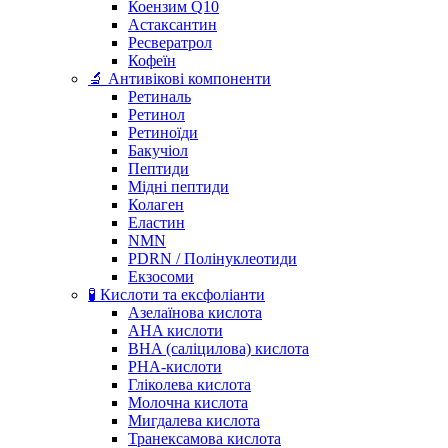
Коензим Q10
Астаксантин
Ресвератрол
Кофеїн
🔬 Антивікові компоненти
Ретиналь
Ретинол
Ретиноїди
Бакучіол
Пептиди
Мідні пептиди
Колаген
Еластин
NMN
PDRN / Полінуклеотиди
Екзосоми
🧪 Кислоти та ексфоліанти
Азелаїнова кислота
AHA кислоти
BHA (саліцилова) кислота
PHA-кислоти
Гліколева кислота
Молочна кислота
Мигдалева кислота
Транексамова кислота