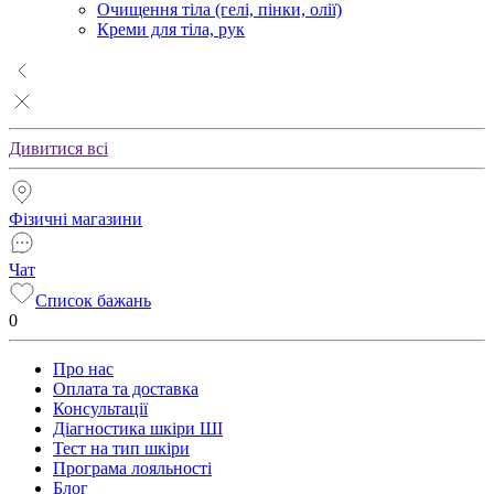
Очищення тіла (гелі, пінки, олії)
Креми для тіла, рук
Дивитися всі
Фізичні магазини
Чат
Список бажань
0
Про нас
Оплата та доставка
Консультації
Діагностика шкіри ШІ
Тест на тип шкіри
Програма лояльності
Блог