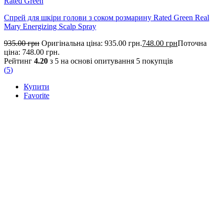
Rated Green
Спрей для шкіри голови з соком розмарину Rated Green Real
Mary Energizing Scalp Spray
935.00
грн
Оригінальна ціна: 935.00 грн.
748.00
грн
Поточна
ціна: 748.00 грн.
Рейтинг
4.20
з 5 на основі опитування
5
покупців
(
5
)
Купити
Favorite