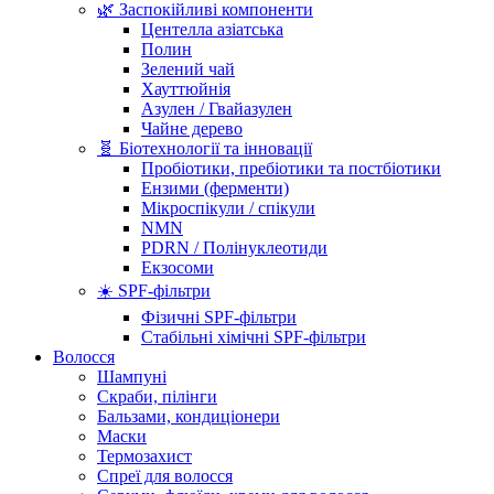
🌿 Заспокійливі компоненти
Центелла азіатська
Полин
Зелений чай
Хауттюйнія
Азулен / Гвайазулен
Чайне дерево
🧬 Біотехнології та інновації
Пробіотики, пребіотики та постбіотики
Ензими (ферменти)
Мікроспікули / спікули
NMN
PDRN / Полінуклеотиди
Екзосоми
☀️ SPF-фільтри
Фізичні SPF-фільтри
Стабільні хімічні SPF-фільтри
Волосся
Шампуні
Скраби, пілінги
Бальзами, кондиціонери
Маски
Термозахист
Спреї для волосся