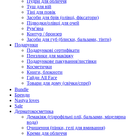
Пудри для обличчя
Туш для вій
Тіні для повік
Засоби для брів (олівці, фіксатори)
Підводки/олівці для очей
Румʼяна
Контур / бронзер
Засоби для губ (блиски, бальзами, тінти)
Подарунки
Подарункові сертифікати
Пензлики для макіяжу
Подарункове пакування/листівки
Косметички
Книги, блокноти
Гайди All Face
Товари для дому (свічки/спреї)
Bundle
Бренди
Nastya loves
Sale
Дерматокосметика
Демакіяж (гідрофільні олії, бальзами, міцелярна
вода)
Очищення (пінки, гелі для вмивання)
Креми для обличчя