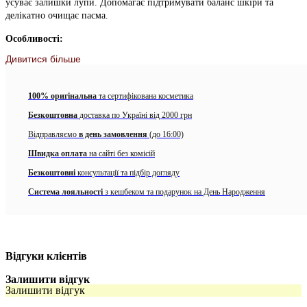
усуває залишки лупи. Допомагає підтримувати баланс шкіри та
делікатно очищає пасма.
Особливості:
Дивитися більше
Відновлює дермальний баланс шкіри та усуває залишки
лупи.
100% оригінальна
та сертифікована косметика
Zinc Pyrithione у складі засобу регулює процеси утворення
лупи, ментол освіжає, цитрус очищає.
Безкоштовна
доставка по Україні від 2000 грн
Відправляємо
Підходить для шкіри голови з жирною та сухою лупою.
в день замовлення
(до 16:00)
Швидка оплата
на сайті без комісій
Особливості використання
:
Безкоштовні
консультації та підбір догляду
Невелику кількість засобу нанести на вологе волосся, помасажувати та
Система лояльності
з кешбеком та подарунок на День Народження
змити теплою водою. За потреби повторити.
Відгуки клієнтів
Залишити відгук
Залишити відгук