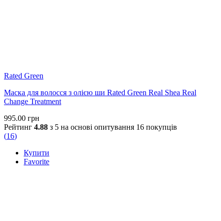
Rated Green
Маска для волосся з олією ши Rated Green Real Shea Real
Change Treatment
995.00
грн
Рейтинг
4.88
з 5 на основі опитування
16
покупців
(
16
)
Купити
Favorite