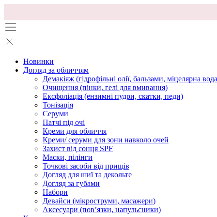
Новинки
Догляд за обличчям
Демакіяж (гідрофільні олії, бальзами, міцелярна вода
Очищення (пінки, гелі для вмивання)
Ексфоліація (ензимні пудри, скатки, педи)
Тонізація
Серуми
Патчі під очі
Креми для обличчя
Креми/ серуми для зони навколо очей
Захист від сонця SPF
Маски, пілінги
Точкові засоби від прищів
Догляд для шиї та декольте
Догляд за губами
Набори
Девайси (мікроструми, масажери)
Аксесуари (повʼязки, напульсники)