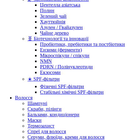
Центелла азіатська
Полин
Зелений чай
Хауттюйнія
Азулен / Гвайазулен
Чайне дерево
🧬 Біотехнології та інновації
Пробіотики, пребіотики та постбіотики
Ензими (ферменти)
Мікроспікули / спікули
NMN
PDRN / Полінуклеотиди
Екзосоми
☀️ SPF-фільтри
Фізичні SPF-фільтри
Стабільні хімічні SPF-фільтри
Волосся
Шампуні
Скраби, пілінги
Бальзами, кондиціонери
Маски
Термозахист
Спреї для волосся
Серуми, флюїди, креми для волосся