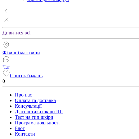
Дивитися всі
Фізичні магазини
Чат
Список бажань
0
Про нас
Оплата та доставка
Консультації
Діагностика шкіри ШІ
Тест на тип шкіри
Програма лояльності
Блог
Контакти