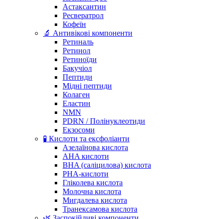
Астаксантин
Ресвератрол
Кофеїн
🔬 Антивікові компоненти
Ретиналь
Ретинол
Ретиноїди
Бакучіол
Пептиди
Мідні пептиди
Колаген
Еластин
NMN
PDRN / Полінуклеотиди
Екзосоми
🧪 Кислоти та ексфоліанти
Азелаїнова кислота
AHA кислоти
BHA (саліцилова) кислота
PHA-кислоти
Гліколева кислота
Молочна кислота
Мигдалева кислота
Транексамова кислота
🌿 Заспокійливі компоненти