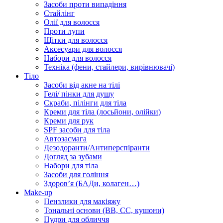
Засоби проти випадіння
Стайлінг
Олії для волосся
Проти лупи
Щітки для волосся
Аксесуари для волосся
Набори для волосся
Техніка (фени, стайлери, вирівнювачі)
Тіло
Засоби від акне на тілі
Гелі/ пінки для душу
Скраби, пілінги для тіла
Креми для тіла (лосьйони, олійки)
Креми для рук
SPF засоби для тіла
Автозасмага
Дезодоранти/Антиперспіранти
Догляд за зубами
Набори для тіла
Засоби для гоління
Здоровʼя (БАДи, колаген…)
Make-up
Пензлики для макіяжу
Тональні основи (BB, CC, кушони)
Пудри для обличчя