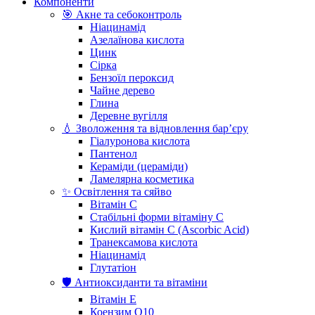
Компоненти
🎯 Акне та себоконтроль
Ніацинамід
Азелаїнова кислота
Цинк
Сірка
Бензоїл пероксид
Чайне дерево
Глина
Деревне вугілля
💧 Зволоження та відновлення бар’єру
Гіалуронова кислота
Пантенол
Кераміди (цераміди)
Ламелярна косметика
✨ Освітлення та сяйво
Вітамін С
Стабільні форми вітаміну С
Кислий вітамін С (Ascorbic Acid)
Транексамова кислота
Ніацинамід
Глутатіон
🛡️ Антиоксиданти та вітаміни
Вітамін Е
Коензим Q10