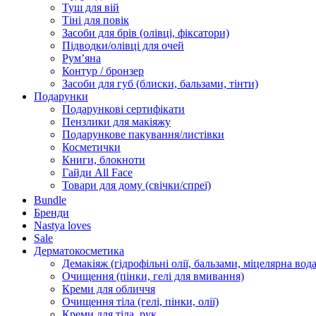
Туш для вій
Тіні для повік
Засоби для брів (олівці, фіксатори)
Підводки/олівці для очей
Румʼяна
Контур / бронзер
Засоби для губ (блиски, бальзами, тінти)
Подарунки
Подарункові сертифікати
Пензлики для макіяжу
Подарункове пакування/листівки
Косметички
Книги, блокноти
Гайди All Face
Товари для дому (свічки/спреї)
Bundle
Бренди
Nastya loves
Sale
Дерматокосметика
Демакіяж (гідрофільні олії, бальзами, міцелярна вода
Очищення (пінки, гелі для вмивання)
Креми для обличчя
Очищення тіла (гелі, пінки, олії)
Креми для тіла, рук