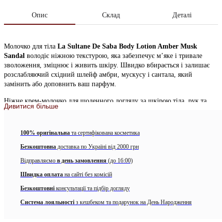
Опис
Склад
Деталі
Молочко для тіла
La Sultane De Saba Body Lotion Amber Musk
Sandal
володіє ніжною текстурою, яка забезпечує м’яке і тривале
зволоження, зміцнює і живить шкіру. Швидко вбирається і залишає
розслабляючий східний шлейф амбри, мускусу і сантала, який
замінить або доповнить ваш парфум.
Ніжне крем-молочко для щоденного догляду за шкірою тіла, рук та
Дивитися більше
ніг. Рекомендоване для усіх типів шкіри для ретельного
зволожування, живлення, пом’якшування. Розкішний комплекс з олії
ши, солодкого мигдалю та кокосового молока усуває дискомфорт,
100% оригінальна
та сертифікована косметика
викликаний сухістю, свербіж та лущення. Пом’якшує та інтенсивно
Безкоштовна
доставка по Україні від 2000 грн
доглядає за шорсткими та особливо проблемними ділянками тіла.
Стане чудовим завершенням догляду після процедури очищення. Має
Відправляємо
в день замовлення
(до 16:00)
легку текстуру, яка швидко поглинається та залишатиме шовковистий
Швидка оплата
на сайті без комісій
фініш та гладкість.
Безкоштовні
консультації та підбір догляду
Аромат унісекс, підходить як для жінок, так і для чоловіків. Закріпити
аромат і посилити живильний ефект дозволить тверде масло каріте
Система лояльності
з кешбеком та подарунок на День Народження
Shea Butter La Sultanе De Saba – експериментуйте з поєднаннями!