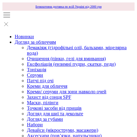
Безкоштовна доставка по всій Україні від 2000 грн
Новинки
Догляд за обличчям
Демакіяж (гідрофільні олії, бальзами, міцелярна
вода)
Очищення (пінки, гелі для вмивання)
Ексфоліація (ензимні пудри, скатки, педи)
Тонізація
Серуми
Патчі під очі
Креми для обличчя
Креми/ серуми для зони навколо очей
Захист від сонця SPF
Маски, пілінги
Точкові засоби від прищів
Догляд для шиї та декольте
Догляд за губами
Набори
Девайси (мікроструми, масажери)
Аксесуари (повʼязки, напульсники)