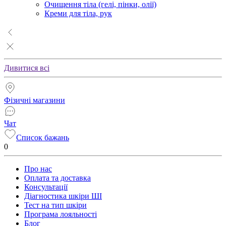
Очищення тіла (гелі, пінки, олії)
Креми для тіла, рук
Дивитися всі
Фізичні магазини
Чат
Список бажань
0
Про нас
Оплата та доставка
Консультації
Діагностика шкіри ШІ
Тест на тип шкіри
Програма лояльності
Блог