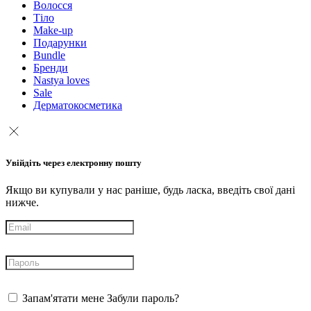
Волосся
Тіло
Make-up
Подарунки
Bundle
Бренди
Nastya loves
Sale
Дерматокосметика
Увійдіть через електронну пошту
Якщо ви купували у нас раніше, будь ласка, введіть свої дані
нижче.
Запам'ятати мене
Забули пароль?