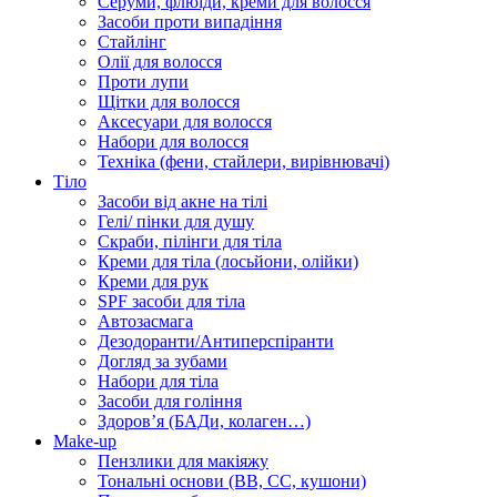
Серуми, флюїди, креми для волосся
Засоби проти випадіння
Стайлінг
Олії для волосся
Проти лупи
Щітки для волосся
Аксесуари для волосся
Набори для волосся
Техніка (фени, стайлери, вирівнювачі)
Тіло
Засоби від акне на тілі
Гелі/ пінки для душу
Скраби, пілінги для тіла
Креми для тіла (лосьйони, олійки)
Креми для рук
SPF засоби для тіла
Автозасмага
Дезодоранти/Антиперспіранти
Догляд за зубами
Набори для тіла
Засоби для гоління
Здоровʼя (БАДи, колаген…)
Make-up
Пензлики для макіяжу
Тональні основи (BB, CC, кушони)