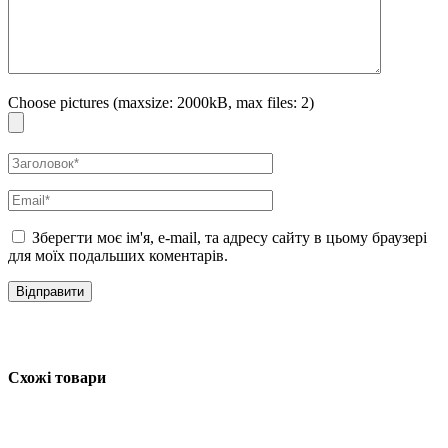
сонячного випромінювання, має антибактеріальний і
протигрибковий ефект, сприяє оновленню клітин.
Олія солодкого мигдалю:
насичує шкіру
вітамінами Е, А
та В
, тим самим уповільнює старіння. Олія добре зволожує,
але не забиває пори, загоює пошкодження, усуває
Choose pictures (maxsize: 2000kB, max files: 2)
подразнення шкіри, живить зневоднену дерму, усуває
лущення та покращує регенерацію.
Особливості використання:
Нанесіть необхідну кількість засобу на суху шкіру тіла масажними
рухами. Дочекайтесь повного вбирання. Молочко швидко вбирається,
Зберегти моє ім'я, e-mail, та адресу сайту в цьому браузері
не залишаючи відчуття жирності на шкірі.
для моїх подальших коментарів.
Схожі товари