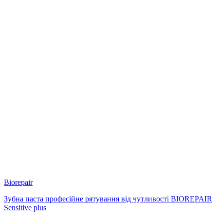
Biorepair
Зубна паста професійне рятування від чутливості BIOREPAIR
Sensitive plus