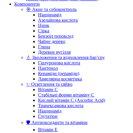
Компоненти
🎯 Акне та себоконтроль
Ніацинамід
Азелаїнова кислота
Цинк
Сірка
Бензоїл пероксид
Чайне дерево
Глина
Деревне вугілля
💧 Зволоження та відновлення бар’єру
Гіалуронова кислота
Пантенол
Кераміди (цераміди)
Ламелярна косметика
✨ Освітлення та сяйво
Вітамін С
Стабільні форми вітаміну С
Кислий вітамін С (Ascorbic Acid)
Транексамова кислота
Ніацинамід
Глутатіон
🛡️ Антиоксиданти та вітаміни
Вітамін Е