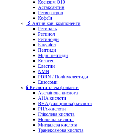
Коензим Q10
Астаксантин
Ресвератрол
Кофеїн
🔬 Антивікові компоненти
Ретиналь
Ретинол
Ретиноїди
Бакучіол
Пептиди
Мідні пептиди
Колаген
Еластин
NMN
PDRN / Полінуклеотиди
Екзосоми
🧪 Кислоти та ексфоліанти
Азелаїнова кислота
AHA кислоти
BHA (саліцилова) кислота
PHA-кислоти
Гліколева кислота
Молочна кислота
Мигдалева кислота
Транексамова кислота