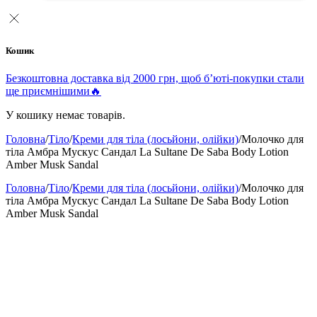
Кошик
Безкоштовна доставка від 2000 грн, щоб б’юті-покупки стали
ще приємнішими🔥
У кошику немає товарів.
Головна
/
Тіло
/
Креми для тіла (лосьйони, олійки)
/
Молочко для
тіла Амбра Мускус Сандал La Sultane De Saba Body Lotion
Amber Musk Sandal
Головна
/
Тіло
/
Креми для тіла (лосьйони, олійки)
/
Молочко для
тіла Амбра Мускус Сандал La Sultane De Saba Body Lotion
Amber Musk Sandal