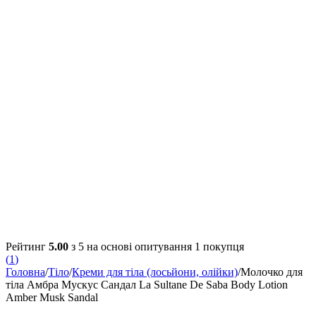
Рейтинг
5.00
з 5 на основі опитування
1
покупця
(
1
)
Головна
/
Тіло
/
Креми для тіла (лосьйони, олійки)
/
Молочко для
тіла Амбра Мускус Сандал La Sultane De Saba Body Lotion
Amber Musk Sandal