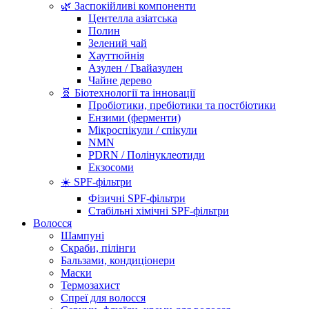
🌿 Заспокійливі компоненти
Центелла азіатська
Полин
Зелений чай
Хауттюйнія
Азулен / Гвайазулен
Чайне дерево
🧬 Біотехнології та інновації
Пробіотики, пребіотики та постбіотики
Ензими (ферменти)
Мікроспікули / спікули
NMN
PDRN / Полінуклеотиди
Екзосоми
☀️ SPF-фільтри
Фізичні SPF-фільтри
Стабільні хімічні SPF-фільтри
Волосся
Шампуні
Скраби, пілінги
Бальзами, кондиціонери
Маски
Термозахист
Спреї для волосся