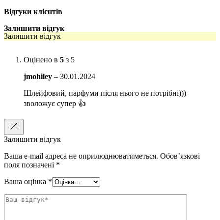
Особливості:
Відгуки клієнтів
Переносить тіло у світ східної насолоди.
Залишити відгук
Залишити відгук
Натуральні компоненти у складі засобу володіють
пом’якшувальними та зволожувальними властивостями.
Оцінено в
5
з 5
Формула для тіла зміцнює та вітамінізує клітини, підвищує
вироблення колагену та еластину.
jmohiley
–
30.01.2024
Молочко виконує відразу кілька функцій: живить, зволожує,
Шлейфовий, парфуми після нього не потрібні)))
пом’якшує шкіру та омолоджує.
зволожує супер 👍
Регулярне використання засобу усуває лущення, надає шкірі
шовковистості, м’якості та освіжає тіло.
Залишити відгук
Активні компоненти:
Ваша e-mail адреса не оприлюднюватиметься.
Обов’язкові
Олія Ши (або каріте):
живить шкіру, діє як антиоксидант і
поля позначені
*
захищає від вільних радикалів. Має відмінні зволожувальні
властивості, покращує тонус шкіри і розгладжує її
Ваша оцінка
*
структуру.
Кокосова олія:
забезпечує зволоження шкіри, має
омолоджувальну і регенеруючу дію. Також надає захист від