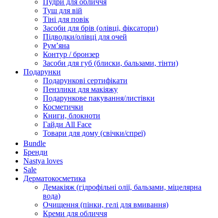
Пудри для обличчя
Туш для вій
Тіні для повік
Засоби для брів (олівці, фіксатори)
Підводки/олівці для очей
Румʼяна
Контур / бронзер
Засоби для губ (блиски, бальзами, тінти)
Подарунки
Подарункові сертифікати
Пензлики для макіяжу
Подарункове пакування/листівки
Косметички
Книги, блокноти
Гайди All Face
Товари для дому (свічки/спреї)
Bundle
Бренди
Nastya loves
Sale
Дерматокосметика
Демакіяж (гідрофільні олії, бальзами, міцелярна
вода)
Очищення (пінки, гелі для вмивання)
Креми для обличчя