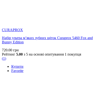
CURAPROX
Набір ультра м’яких зубних щіток Curaprox 5460 Fox and
Bunny Edition
720.00
грн
Рейтинг
5.00
з 5 на основі опитування
1
покупця
(
1
)
Купити
Favorite