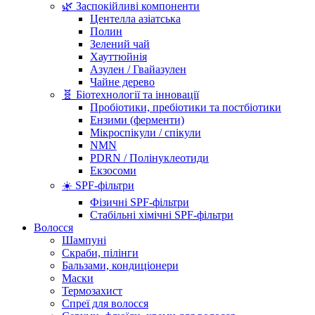
🌿 Заспокійливі компоненти
Центелла азіатська
Полин
Зелений чай
Хауттюйнія
Азулен / Гвайазулен
Чайне дерево
🧬 Біотехнології та інновації
Пробіотики, пребіотики та постбіотики
Ензими (ферменти)
Мікроспікули / спікули
NMN
PDRN / Полінуклеотиди
Екзосоми
☀️ SPF-фільтри
Фізичні SPF-фільтри
Стабільні хімічні SPF-фільтри
Волосся
Шампуні
Скраби, пілінги
Бальзами, кондиціонери
Маски
Термозахист
Спреї для волосся