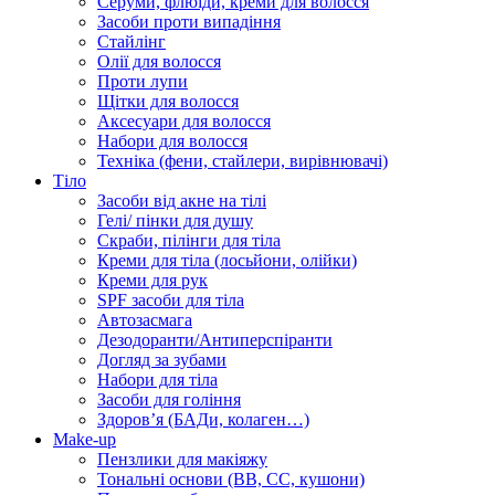
Серуми, флюїди, креми для волосся
Засоби проти випадіння
Стайлінг
Олії для волосся
Проти лупи
Щітки для волосся
Аксесуари для волосся
Набори для волосся
Техніка (фени, стайлери, вирівнювачі)
Тіло
Засоби від акне на тілі
Гелі/ пінки для душу
Скраби, пілінги для тіла
Креми для тіла (лосьйони, олійки)
Креми для рук
SPF засоби для тіла
Автозасмага
Дезодоранти/Антиперспіранти
Догляд за зубами
Набори для тіла
Засоби для гоління
Здоровʼя (БАДи, колаген…)
Make-up
Пензлики для макіяжу
Тональні основи (BB, CC, кушони)