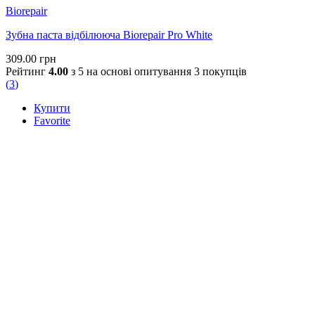
Biorepair
Зубна паста відбілююча Biorepair Pro White
309.00
грн
Рейтинг
4.00
з 5 на основі опитування
3
покупців
(
3
)
Купити
Favorite