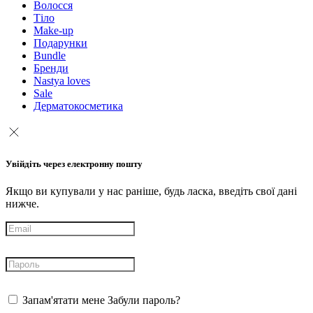
Волосся
Тіло
Make-up
Подарунки
Bundle
Бренди
Nastya loves
Sale
Дерматокосметика
Увійдіть через електронну пошту
Якщо ви купували у нас раніше, будь ласка, введіть свої дані
нижче.
Запам'ятати мене
Забули пароль?