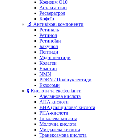
Коензим Q10
Астаксантин
Ресвератрол
Кофеїн
🔬 Антивікові компоненти
Ретиналь
Ретинол
Ретиноїди
Бакучіол
Пептиди
Мідні пептиди
Колаген
Еластин
NMN
PDRN / Полінуклеотиди
Екзосоми
🧪 Кислоти та ексфоліанти
Азелаїнова кислота
AHA кислоти
BHA (саліцилова) кислота
PHA-кислоти
Гліколева кислота
Молочна кислота
Мигдалева кислота
Транексамова кислота