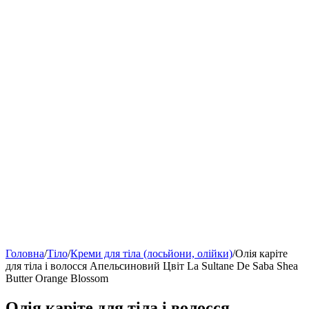
Головна
/
Тіло
/
Креми для тіла (лосьйони, олійки)
/
Олія каріте
для тіла і волосся Апельсиновий Цвіт La Sultane De Saba Shea
Butter Orange Blossom
Олія каріте для тіла і волосся