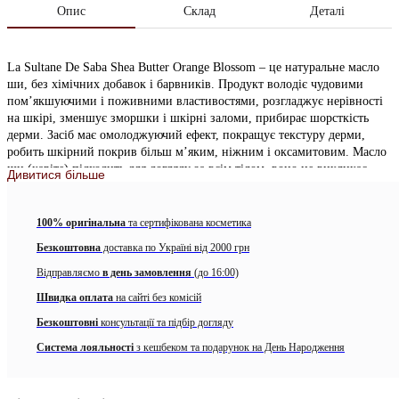
Опис
Склад
Деталі
La Sultane De Saba Shea Butter Orange Blossom – це натуральне масло
ши, без хімічних добавок і барвників. Продукт володіє чудовими
пом’якшуючими і поживними властивостями, розгладжує нерівності
на шкірі, зменшує зморшки і шкірні заломи, прибирає шорсткість
дерми. Засіб має омолоджуючий ефект, покращує текстуру дерми,
робить шкірний покрив більш м’яким, ніжним і оксамитовим. Масло
ши (каріте) підходить для догляду за всім тілом, воно не викликає
Дивитися більше
алергій і подразнень, не залишає після себе липкості і відчуття плівки.
Продукт так само допоможе повернути красу і здоров’я волоссю,
додасть локонам шовковистість, усуне сухість, попередить появу
100% оригінальна
та сертифікована косметика
посічених кінчиків. Ніжний аромат апельсинового квітки поліпшить
Безкоштовна
доставка по Україні від 2000 грн
настрій, допоможе знайти душевну рівновагу і гармонію з
навколишнім світом.
Відправляємо
в день замовлення
(до 16:00)
Швидка оплата
на сайті без комісій
Застосування: розігріти трохи продукту в долонях або на водяній бані
і нанести на чисту шкіру обличчя і / або тіла.
Безкоштовні
консультації та підбір догляду
Обʼєм: 300 мл
Система лояльності
з кешбеком та подарунок на День Народження