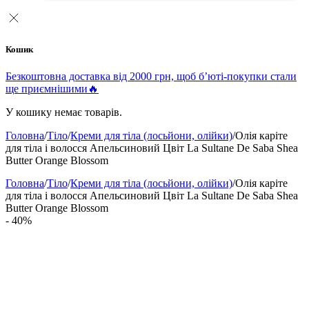
Кошик
Безкоштовна доставка від 2000 грн, щоб б’юті-покупки стали
ще приємнішими🔥
У кошику немає товарів.
Головна
/
Тіло
/
Креми для тіла (лосьйони, олійки)
/
Олія каріте
для тіла і волосся Апельсиновий Цвіт La Sultane De Saba Shea
Butter Orange Blossom
Головна
/
Тіло
/
Креми для тіла (лосьйони, олійки)
/
Олія каріте
для тіла і волосся Апельсиновий Цвіт La Sultane De Saba Shea
Butter Orange Blossom
- 40%