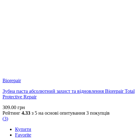
Biorepair
Зубна паста абсолютний захист та відновлення Biorepair Total
Protective Repair
309.00
грн
Рейтинг
4.33
з 5 на основі опитування
3
покупців
(
3
)
Купити
Favorite