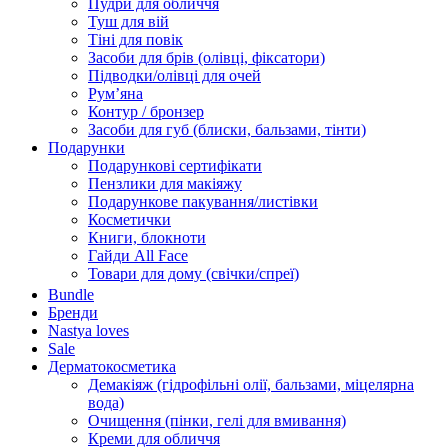
Пудри для обличчя
Туш для вій
Тіні для повік
Засоби для брів (олівці, фіксатори)
Підводки/олівці для очей
Румʼяна
Контур / бронзер
Засоби для губ (блиски, бальзами, тінти)
Подарунки
Подарункові сертифікати
Пензлики для макіяжу
Подарункове пакування/листівки
Косметички
Книги, блокноти
Гайди All Face
Товари для дому (свічки/спреї)
Bundle
Бренди
Nastya loves
Sale
Дерматокосметика
Демакіяж (гідрофільні олії, бальзами, міцелярна
вода)
Очищення (пінки, гелі для вмивання)
Креми для обличчя