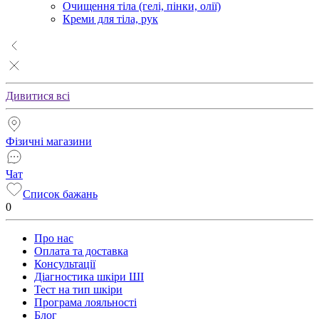
Очищення тіла (гелі, пінки, олії)
Креми для тіла, рук
Дивитися всі
Фізичні магазини
Чат
Список бажань
0
Про нас
Оплата та доставка
Консультації
Діагностика шкіри ШІ
Тест на тип шкіри
Програма лояльності
Блог