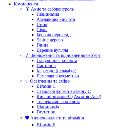
Компоненти
🎯 Акне та себоконтроль
Ніацинамід
Азелаїнова кислота
Цинк
Сірка
Бензоїл пероксид
Чайне дерево
Глина
Деревне вугілля
💧 Зволоження та відновлення бар’єру
Гіалуронова кислота
Пантенол
Кераміди (цераміди)
Ламелярна косметика
✨ Освітлення та сяйво
Вітамін С
Стабільні форми вітаміну С
Кислий вітамін С (Ascorbic Acid)
Транексамова кислота
Ніацинамід
Глутатіон
🛡️ Антиоксиданти та вітаміни
Вітамін Е