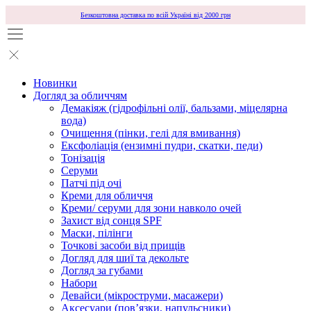
Безкоштовна доставка по всій Україні від 2000 грн
Новинки
Догляд за обличчям
Демакіяж (гідрофільні олії, бальзами, міцелярна
вода)
Очищення (пінки, гелі для вмивання)
Ексфоліація (ензимні пудри, скатки, педи)
Тонізація
Серуми
Патчі під очі
Креми для обличчя
Креми/ серуми для зони навколо очей
Захист від сонця SPF
Маски, пілінги
Точкові засоби від прищів
Догляд для шиї та декольте
Догляд за губами
Набори
Девайси (мікроструми, масажери)
Аксесуари (повʼязки, напульсники)