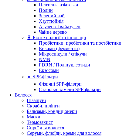
Центелла азіатська
Полин
Зелений чай
Хауттюйнія
Азулен / Гвайазулен
Чайне дерево
🧬 Біотехнології та інновації
Пробіотики, пребіотики та постбіотики
Ензими (ферменти)
Мікроспікули / спікули
NMN
PDRN / Полінуклеотиди
Екзосоми
☀️ SPF-фільтри
Фізичні SPF-фільтри
Стабільні хімічні SPF-фільтри
Волосся
Шампуні
Скраби, пілінги
Бальзами, кондиціонери
Маски
Термозахист
Спреї для волосся
Серуми, флюїди, креми для волосся