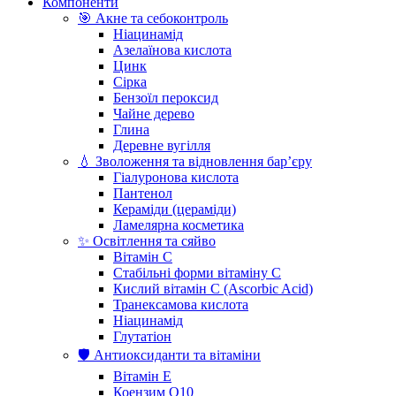
Компоненти
🎯 Акне та себоконтроль
Ніацинамід
Азелаїнова кислота
Цинк
Сірка
Бензоїл пероксид
Чайне дерево
Глина
Деревне вугілля
💧 Зволоження та відновлення бар’єру
Гіалуронова кислота
Пантенол
Кераміди (цераміди)
Ламелярна косметика
✨ Освітлення та сяйво
Вітамін С
Стабільні форми вітаміну С
Кислий вітамін С (Ascorbic Acid)
Транексамова кислота
Ніацинамід
Глутатіон
🛡️ Антиоксиданти та вітаміни
Вітамін Е
Коензим Q10