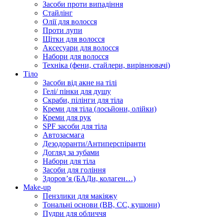
Засоби проти випадіння
Стайлінг
Олії для волосся
Проти лупи
Щітки для волосся
Аксесуари для волосся
Набори для волосся
Техніка (фени, стайлери, вирівнювачі)
Тіло
Засоби від акне на тілі
Гелі/ пінки для душу
Скраби, пілінги для тіла
Креми для тіла (лосьйони, олійки)
Креми для рук
SPF засоби для тіла
Автозасмага
Дезодоранти/Антиперспіранти
Догляд за зубами
Набори для тіла
Засоби для гоління
Здоровʼя (БАДи, колаген…)
Make-up
Пензлики для макіяжу
Тональні основи (BB, CC, кушони)
Пудри для обличчя