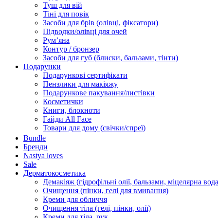
Туш для вій
Тіні для повік
Засоби для брів (олівці, фіксатори)
Підводки/олівці для очей
Румʼяна
Контур / бронзер
Засоби для губ (блиски, бальзами, тінти)
Подарунки
Подарункові сертифікати
Пензлики для макіяжу
Подарункове пакування/листівки
Косметички
Книги, блокноти
Гайди All Face
Товари для дому (свічки/спреї)
Bundle
Бренди
Nastya loves
Sale
Дерматокосметика
Демакіяж (гідрофільні олії, бальзами, міцелярна вода
Очищення (пінки, гелі для вмивання)
Креми для обличчя
Очищення тіла (гелі, пінки, олії)
Креми для тіла, рук