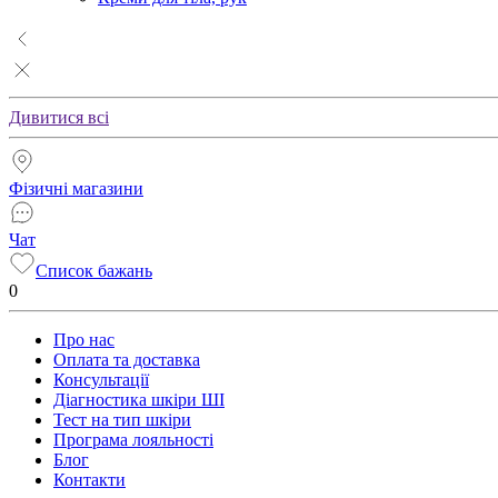
Дивитися всі
Фізичні магазини
Чат
Список бажань
0
Про нас
Оплата та доставка
Консультації
Діагностика шкіри ШІ
Тест на тип шкіри
Програма лояльності
Блог
Контакти