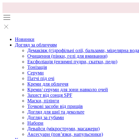
Новинки
Догляд за обличчям
Демакіяж (гідрофільні олії, бальзами, міцелярна вода
Очищення (пінки, гелі для вмивання)
Ексфоліація (ензимні пудри, скатки, педи)
Тонізація
Серуми
Патчі під очі
Креми для обличчя
Креми/ серуми для зони навколо очей
Захист від сонця SPF
Маски, пілінги
Точкові засоби від прищів
Догляд для шиї та декольте
Догляд за губами
Набори
Девайси (мікроструми, масажери)
Аксесуари (повʼязки, напульсники)