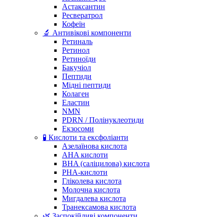
Астаксантин
Ресвератрол
Кофеїн
🔬 Антивікові компоненти
Ретиналь
Ретинол
Ретиноїди
Бакучіол
Пептиди
Мідні пептиди
Колаген
Еластин
NMN
PDRN / Полінуклеотиди
Екзосоми
🧪 Кислоти та ексфоліанти
Азелаїнова кислота
AHA кислоти
BHA (саліцилова) кислота
PHA-кислоти
Гліколева кислота
Молочна кислота
Мигдалева кислота
Транексамова кислота
🌿 Заспокійливі компоненти