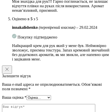
Моя знахідка для рук!!! Гарно поглинається, не залишає
відчуття плівки на руках після використання. Аромат
ненав’язливий, приємний.
Оцінено в
5
з 5
innakalishenko
(перевірений власник)
–
29.02.2024
Покупку підтверджено
Найкращий крем для рук який у мене був. Неймовірно
зволожує, приємна текстура. Запах кремовий звичайний
без додаткових ароматів, як ми звикли, але напевно цим
і зацікавив мене.
Залишити відгук
Ваша e-mail адреса не оприлюднюватиметься.
Обов’язкові
поля позначені
*
Ваша оцінка
*