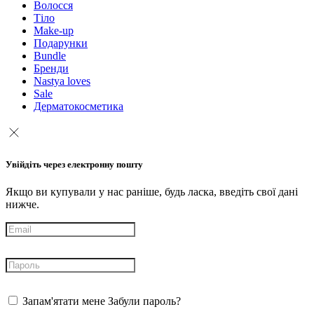
Волосся
Тіло
Make-up
Подарунки
Bundle
Бренди
Nastya loves
Sale
Дерматокосметика
Увійдіть через електронну пошту
Якщо ви купували у нас раніше, будь ласка, введіть свої дані
нижче.
Запам'ятати мене
Забули пароль?