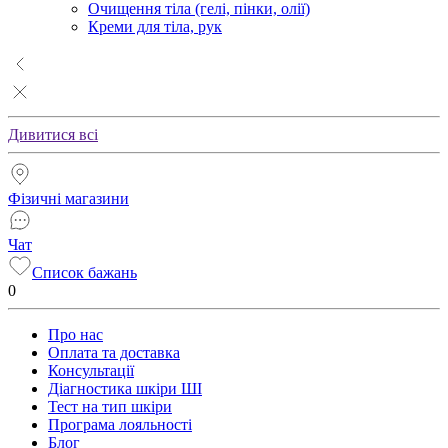
Очищення тіла (гелі, пінки, олії)
Креми для тіла, рук
Дивитися всі
Фізичні магазини
Чат
Список бажань
0
Про нас
Оплата та доставка
Консультації
Діагностика шкіри ШІ
Тест на тип шкіри
Програма лояльності
Блог