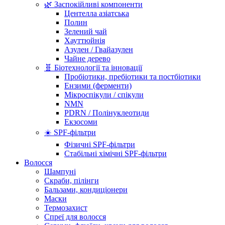
🌿 Заспокійливі компоненти
Центелла азіатська
Полин
Зелений чай
Хауттюйнія
Азулен / Гвайазулен
Чайне дерево
🧬 Біотехнології та інновації
Пробіотики, пребіотики та постбіотики
Ензими (ферменти)
Мікроспікули / спікули
NMN
PDRN / Полінуклеотиди
Екзосоми
☀️ SPF-фільтри
Фізичні SPF-фільтри
Стабільні хімічні SPF-фільтри
Волосся
Шампуні
Скраби, пілінги
Бальзами, кондиціонери
Маски
Термозахист
Спреї для волосся