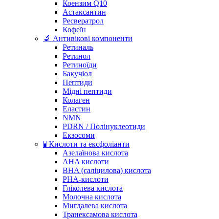
Коензим Q10
Астаксантин
Ресвератрол
Кофеїн
🔬 Антивікові компоненти
Ретиналь
Ретинол
Ретиноїди
Бакучіол
Пептиди
Мідні пептиди
Колаген
Еластин
NMN
PDRN / Полінуклеотиди
Екзосоми
🧪 Кислоти та ексфоліанти
Азелаїнова кислота
AHA кислоти
BHA (саліцилова) кислота
PHA-кислоти
Гліколева кислота
Молочна кислота
Мигдалева кислота
Транексамова кислота