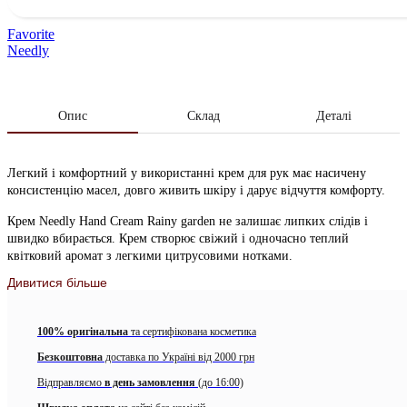
Favorite
Needly
Опис
Склад
Деталі
Легкий і комфортний у використанні крем для рук має насичену
консистенцію масел, довго живить шкіру і дарує відчуття комфорту.
Крем Needly Hand Cream Rainy garden не залишає липких слідів і
швидко вбирається. Крем створює свіжий і одночасно теплий
квітковий аромат з легкими цитрусовими нотками.
Дивитися більше
Основне завдання крему – нормалізація водного балансу та
формування бар’єрних властивостей шкіри.
100% оригінальна
та сертифікована косметика
Активні інгредієнти крему “Дощовий сад”:
Безкоштовна
доставка по Україні від 2000 грн
олія мигдалю – джерело жирних кислот, сквалена, вітамінів
Відправляємо
А, Е та інших поживних речовин, які зволожують покрив,
в день замовлення
(до 16:00)
посилюють захисні функції шкіри, стимулюють процес