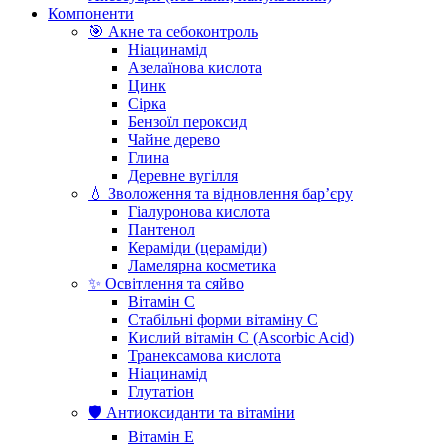
Компоненти
🎯 Акне та себоконтроль
Ніацинамід
Азелаїнова кислота
Цинк
Сірка
Бензоїл пероксид
Чайне дерево
Глина
Деревне вугілля
💧 Зволоження та відновлення бар’єру
Гіалуронова кислота
Пантенол
Кераміди (цераміди)
Ламелярна косметика
✨ Освітлення та сяйво
Вітамін С
Стабільні форми вітаміну С
Кислий вітамін С (Ascorbic Acid)
Транексамова кислота
Ніацинамід
Глутатіон
🛡️ Антиоксиданти та вітаміни
Вітамін Е