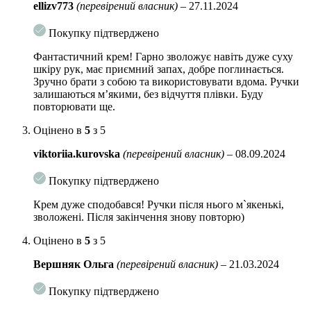
ellizv773
(перевірений власник)
–
27.11.2024
Особливості використання:
Регулярне застосування крему робить
шкіру рук м’якою та гладкою. Крем призначений для щоденного
Покупку підтверджено
використання при відчутті сухості.
Фантастичний крем! Гарно зволожує навіть дуже суху
Об`єм: 30 мл
шкіру рук, має приємний запах, добре поглинається.
Зручно брати з собою та використовувати вдома. Ручки
залишаються м’якими, без відчуття плівки. Буду
повторювати ще.
Оцінено в
5
з 5
viktoriia.kurovska
(перевірений власник)
–
08.09.2024
Покупку підтверджено
Крем дуже сподобався! Ручки після нього м`якенькі,
зволожені. Після закінчення знову повторю)
Оцінено в
5
з 5
Вершняк Ольга
(перевірений власник)
–
21.03.2024
Покупку підтверджено