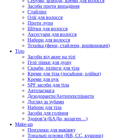
Серуми, флюїди, креми для волосся
Засоби проти випадіння
Стайлінг
Олії для волосся
Проти лупи
Щітки для волосся
Аксесуари для волосся
Набори для волосся
Техніка (фени, стайлери, вирівнювачі)
Тіло
Засоби від акне на тілі
Гелі/ пінки для душу
Скраби, пілінги для тіла
Креми для тіла (лосьйони, олійки)
Креми для рук
SPF засоби для тіла
Автозасмага
Дезодоранти/Антиперспіранти
Догляд за зубами
Набори для тіла
Засоби для гоління
Здоровʼя (БАДи, колаген…)
Make-up
Пензлики для макіяжу
Тональні основи (BB, CC, кушони)