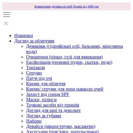
Безкоштовна доставка по всій Україні від 2000 грн
Новинки
Догляд за обличчям
Демакіяж (гідрофільні олії, бальзами, міцелярна
вода)
Очищення (пінки, гелі для вмивання)
Ексфоліація (ензимні пудри, скатки, педи)
Тонізація
Серуми
Патчі під очі
Креми для обличчя
Креми/ серуми для зони навколо очей
Захист від сонця SPF
Маски, пілінги
Точкові засоби від прищів
Догляд для шиї та декольте
Догляд за губами
Набори
Девайси (мікроструми, масажери)
Аксесуари (повʼязки, напульсники)