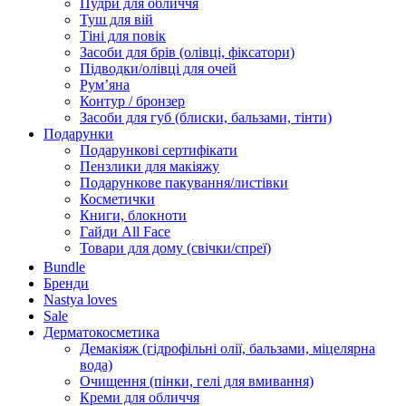
Пудри для обличчя
Туш для вій
Тіні для повік
Засоби для брів (олівці, фіксатори)
Підводки/олівці для очей
Румʼяна
Контур / бронзер
Засоби для губ (блиски, бальзами, тінти)
Подарунки
Подарункові сертифікати
Пензлики для макіяжу
Подарункове пакування/листівки
Косметички
Книги, блокноти
Гайди All Face
Товари для дому (свічки/спреї)
Bundle
Бренди
Nastya loves
Sale
Дерматокосметика
Демакіяж (гідрофільні олії, бальзами, міцелярна
вода)
Очищення (пінки, гелі для вмивання)
Креми для обличчя