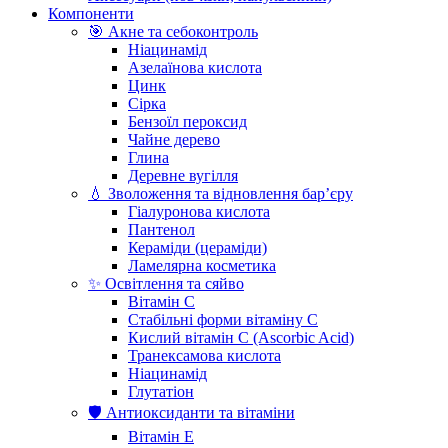
Компоненти
🎯 Акне та себоконтроль
Ніацинамід
Азелаїнова кислота
Цинк
Сірка
Бензоїл пероксид
Чайне дерево
Глина
Деревне вугілля
💧 Зволоження та відновлення бар’єру
Гіалуронова кислота
Пантенол
Кераміди (цераміди)
Ламелярна косметика
✨ Освітлення та сяйво
Вітамін С
Стабільні форми вітаміну С
Кислий вітамін С (Ascorbic Acid)
Транексамова кислота
Ніацинамід
Глутатіон
🛡️ Антиоксиданти та вітаміни
Вітамін Е