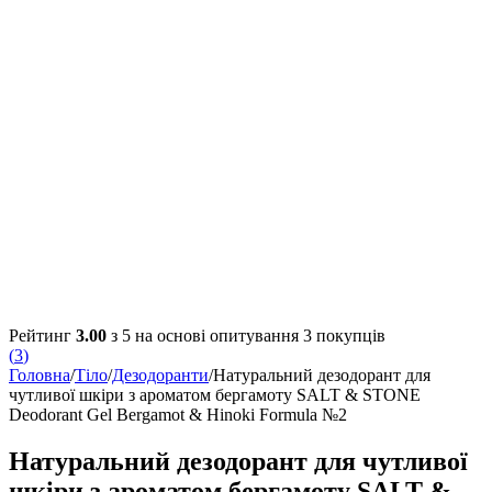
Рейтинг
3.00
з 5 на основі опитування
3
покупців
(
3
)
Головна
/
Тіло
/
Дезодоранти
/
Натуральний дезодорант для
чутливої шкіри з ароматом бергамоту SALT & STONE
Deodorant Gel Bergamot & Hinoki Formula №2
Натуральний дезодорант для чутливої
шкіри з ароматом бергамоту SALT &