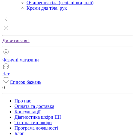
Очищення тіла (гелі, пінки, олії)
Креми для тіла, рук
Дивитися всі
Фізичні магазини
Чат
Список бажань
0
Про нас
Оплата та доставка
Консультації
Діагностика шкіри ШІ
Тест на тип шкіри
Програма лояльності
Блог