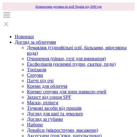
Безкоштовна доставка по всій Україні від 2000 грн
Новинки
Догляд за обличчям
Демакіяж (гідрофільні олії, бальзами, міцелярна
вода)
Очищення (пінки, гелі для вмивання)
Ексфоліація (ензимні пудри, скатки, педи)
Тонізація
Серуми
Патчі під очі
Креми для обличчя
Креми/ серуми для зони навколо очей
Захист від сонця SPF
Маски, пілінги
Точкові засоби від прищів
Догляд для шиї та декольте
Догляд за губами
Набори
Девайси (мікроструми, масажери)
Аксесуари (повʼязки, напульсники)