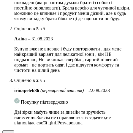
покладеш (якщо раптом думали брати із собою і
Підходить для чутливої шкіри
постійно оновлювати). Брала версію для чутливої шкіри,
можливо це впливає і продукт менш дієвий, але в будь-
Ефективно маскує запахи
якому випадку брати більше ці дезодоранти не буду.
Не містить: пестицидів, сульфатів, нафтохімікатів,
Оцінено в
5
з 5
парабенів, фталатів, алюмінію, спирту, синтетичних
ароматизаторів і барвників
Аліна
–
31.08.2023
Vegan
Купую вже не вперше і буду повторювати , для мене
найкращий варіант для делікатної зони , він НЕ
Cruelty free
подразнює, Не викликає свербіж , гарний нішевий
аромат , не портить одяг, і дає відчуття комфорту та
Упаковка складається з переробленого океанічного сміття та придатна
чистоти на цілий день
для вторинної переробки. Вона на 100% складається з пластику,
зібраного в океанах та на пляжах по всьому світу.
Оцінено в
2
з 5
Особливості застосування:
Для застосування просто зніміть прозору
irinapeleh86
(перевірений власник)
–
22.08.2023
захисну кришку і поверніть нижню частину стика, а потім нанесіть на
пахви. За потреби використовуйте після душу.
Покупку підтверджено
Вага:
75 гр
Дві зірки мабуть лише за дизайн та зручність
нанесення.Зовсім не справляється із задачею,не
відповідає своїй ціні.Розчарована