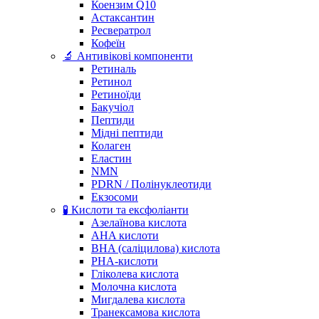
Коензим Q10
Астаксантин
Ресвератрол
Кофеїн
🔬 Антивікові компоненти
Ретиналь
Ретинол
Ретиноїди
Бакучіол
Пептиди
Мідні пептиди
Колаген
Еластин
NMN
PDRN / Полінуклеотиди
Екзосоми
🧪 Кислоти та ексфоліанти
Азелаїнова кислота
AHA кислоти
BHA (саліцилова) кислота
PHA-кислоти
Гліколева кислота
Молочна кислота
Мигдалева кислота
Транексамова кислота