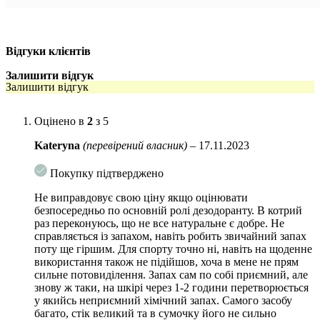
Ноти серця — ветивер, амбра, ваніль
Базові ноти — хінокі, амбра, апельсиновий цвіт
Відгуки клієнтів
Основні інгредієнти:
Залишити відгук
Екстракт морських водоростей — багата антиоксидантами
Залишити відгук
ламінарія заспокоює та відновлює роздратовану шкіру, яка
піддається впливу навколишнього серидовища.
Оцінено в
2
з 5
Пробіотики — природні ферменти для збалансування
Kateryna
(перевірений власник)
–
17.11.2023
мікробіома шкіри, які підтримують здоровий рівень
бактерій, часто незбалансований через надмірне
потовиділення та активність.
Покупку підтверджено
Гіалуронова кислота — регенерує та заспокоює шкіру,
Не виправдовує свою ціну якщо оцінювати
безпосередньо по основній ролі дезодоранту. В котрий
захищає її від зовнішніх факторів (таких, як ультрафіолетові
раз переконуюсь, що не все натуральне є добре. Не
промені чи вітер), а також багата на антиоксиданти.
справляється із запахом, навіть робить звичайний запах
Зволожуюча суміш олій — кокосова олія, олія ши та олія
поту ще гіршим. Для спорту точно ні, навіть на щоденне
використання також не підійшов, хоча в мене не прям
насіння соняшнику пом’якшують шкіру пахв.
сильне потовиділення. Запах сам по собі приємний, але
Переваги:
знову ж таки, на шкірі через 1-2 години перетворюється
у якийсь неприємний хімічний запах. Самого засобу
багато, стік великий та в сумочку його не сильно