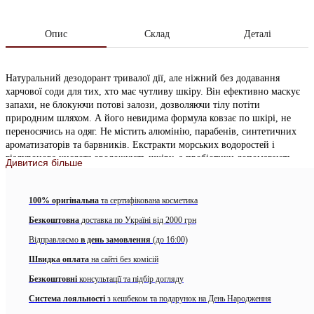
Опис
Склад
Деталі
Натуральний дезодорант тривалої дії, але ніжний без додавання
харчової соди для тих, хто має чутливу шкіру. Він ефективно маскує
запахи, не блокуючи потові залози, дозволяючи тілу потіти
природним шляхом. А його невидима формула ковзає по шкірі, не
переносячись на одяг. Не містить алюмінію, парабенів, синтетичних
ароматизаторів та барвників. Екстракти морських водоростей і
гіалуронова кислота зволожують шкіру, а пробіотики допомагають
Дивитися більше
нейтралізувати запах.
Прокиньтеся і зарядіться енергією з сумішшю італійського бергамоту
100% оригінальна
та сертифікована косметика
та апельсинового цвіту, яка пом’якшується м’яким хінокі, щоб
Безкоштовна
доставка по Україні від 2000 грн
заспокоїти почуття. Чистий кедр і ветивер доповнюють теплі амброві
ноти, що зберігаються на шкірі, створюючи збалансований аромат, що
Відправляємо
в день замовлення
(до 16:00)
одночасно бадьорить і приземлює.
Швидка оплата
на сайті без комісій
Ноти аромату:
Безкоштовні
консультації та підбір догляду
Верхні ноти — італійський бергамот, ветивер, грейпфрут
Система лояльності
з кешбеком та подарунок на День Народження