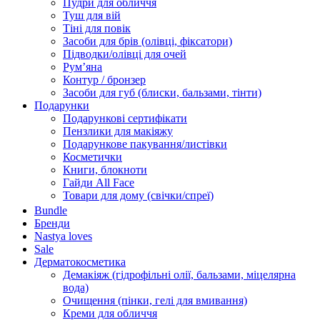
Пудри для обличчя
Туш для вій
Тіні для повік
Засоби для брів (олівці, фіксатори)
Підводки/олівці для очей
Румʼяна
Контур / бронзер
Засоби для губ (блиски, бальзами, тінти)
Подарунки
Подарункові сертифікати
Пензлики для макіяжу
Подарункове пакування/листівки
Косметички
Книги, блокноти
Гайди All Face
Товари для дому (свічки/спреї)
Bundle
Бренди
Nastya loves
Sale
Дерматокосметика
Демакіяж (гідрофільні олії, бальзами, міцелярна
вода)
Очищення (пінки, гелі для вмивання)
Креми для обличчя