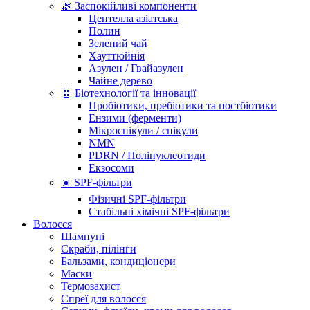
🌿 Заспокійливі компоненти
Центелла азіатська
Полин
Зелений чай
Хауттюйнія
Азулен / Гвайазулен
Чайне дерево
🧬 Біотехнології та інновації
Пробіотики, пребіотики та постбіотики
Ензими (ферменти)
Мікроспікули / спікули
NMN
PDRN / Полінуклеотиди
Екзосоми
☀️ SPF-фільтри
Фізичні SPF-фільтри
Стабільні хімічні SPF-фільтри
Волосся
Шампуні
Скраби, пілінги
Бальзами, кондиціонери
Маски
Термозахист
Спреї для волосся