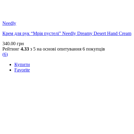
Needly
Крем для рук “Мрія пустелі” Needly Dreamy Desert Hand Cream
340.00
грн
Рейтинг
4.33
з 5 на основі опитування
6
покупців
(
6
)
Купити
Favorite