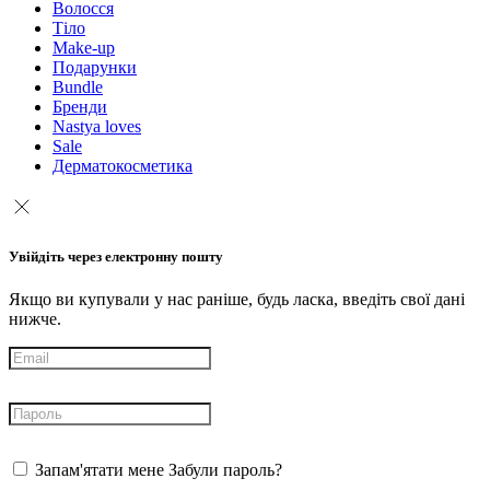
Волосся
Тіло
Make-up
Подарунки
Bundle
Бренди
Nastya loves
Sale
Дерматокосметика
Увійдіть через електронну пошту
Якщо ви купували у нас раніше, будь ласка, введіть свої дані
нижче.
Запам'ятати мене
Забули пароль?