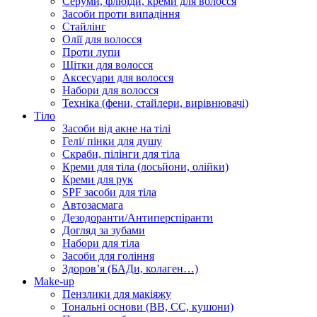
Серуми, флюїди, креми для волосся
Засоби проти випадіння
Стайлінг
Олії для волосся
Проти лупи
Щітки для волосся
Аксесуари для волосся
Набори для волосся
Техніка (фени, стайлери, вирівнювачі)
Тіло
Засоби від акне на тілі
Гелі/ пінки для душу
Скраби, пілінги для тіла
Креми для тіла (лосьйони, олійки)
Креми для рук
SPF засоби для тіла
Автозасмага
Дезодоранти/Антиперспіранти
Догляд за зубами
Набори для тіла
Засоби для гоління
Здоровʼя (БАДи, колаген…)
Make-up
Пензлики для макіяжу
Тональні основи (BB, CC, кушони)