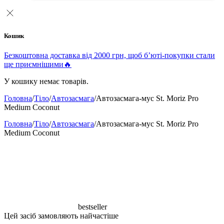
Кошик
Безкоштовна доставка від 2000 грн, щоб б’юті-покупки стали
ще приємнішими🔥
У кошику немає товарів.
Головна
/
Тіло
/
Автозасмага
/
Автозасмага-мус St. Moriz Pro
Medium Coconut
Головна
/
Тіло
/
Автозасмага
/
Автозасмага-мус St. Moriz Pro
Medium Coconut
bestseller
Цей засіб замовляють найчастіше