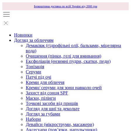
Безкоштовна доставка по всій Україні від 2000 грн
Новинки
Догляд за обличчям
Демакіяж (гідрофільні олії, бальзами, міцелярна
вода)
Очищення (пінки, гелі для вмивання)
Ексфоліація (ензимні пудри, скатки, педи)
Тонізація
Серуми
Патчі під очі
Креми для обличчя
Креми/ серуми для зони навколо очей
Захист від сонця SPF
Маски, пілінги
Точкові засоби від прищів
Догляд для шиї та декольте
Догляд за губами
Набори
Девайси (мікроструми, масажери)
Аксесуари (повʼязки, напульсники)