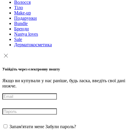
Волосся
Тіло
Make-up
Подарунки
Bundle
Бренди
Nastya loves
Sale
Дерматокосметика
Увійдіть через електронну пошту
Якщо ви купували у нас раніше, будь ласка, введіть свої дані
нижче.
Запам'ятати мене
Забули пароль?