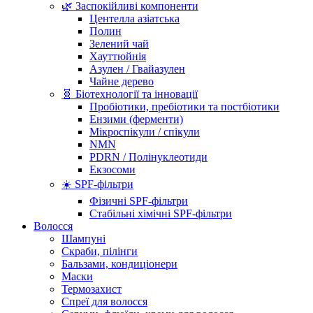
🌿 Заспокійливі компоненти
Центелла азіатська
Полин
Зелений чай
Хауттюйнія
Азулен / Гвайазулен
Чайне дерево
🧬 Біотехнології та інновації
Пробіотики, пребіотики та постбіотики
Ензими (ферменти)
Мікроспікули / спікули
NMN
PDRN / Полінуклеотиди
Екзосоми
☀️ SPF-фільтри
Фізичні SPF-фільтри
Стабільні хімічні SPF-фільтри
Волосся
Шампуні
Скраби, пілінги
Бальзами, кондиціонери
Маски
Термозахист
Спреї для волосся