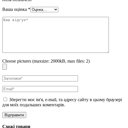
створить перешкоду і результату не буде. Не торкайтеся поверхні
тканини, поки шкіра не висохне повністю.
Ваша оцінка
*
Choose pictures (maxsize: 2000kB, max files: 2)
Зберегти моє ім'я, e-mail, та адресу сайту в цьому браузері
для моїх подальших коментарів.
Схожі товари