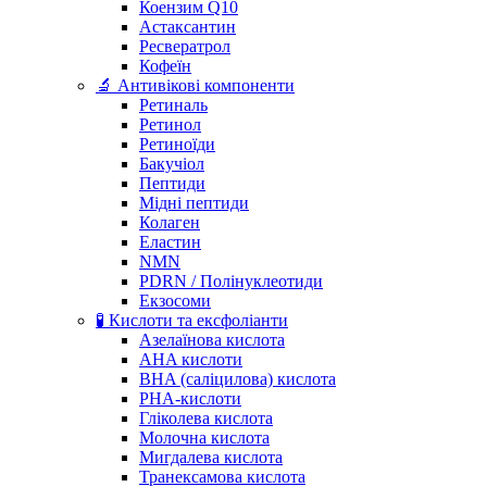
Коензим Q10
Астаксантин
Ресвератрол
Кофеїн
🔬 Антивікові компоненти
Ретиналь
Ретинол
Ретиноїди
Бакучіол
Пептиди
Мідні пептиди
Колаген
Еластин
NMN
PDRN / Полінуклеотиди
Екзосоми
🧪 Кислоти та ексфоліанти
Азелаїнова кислота
AHA кислоти
BHA (саліцилова) кислота
PHA-кислоти
Гліколева кислота
Молочна кислота
Мигдалева кислота
Транексамова кислота