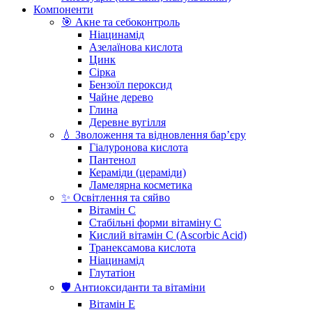
Компоненти
🎯 Акне та себоконтроль
Ніацинамід
Азелаїнова кислота
Цинк
Сірка
Бензоїл пероксид
Чайне дерево
Глина
Деревне вугілля
💧 Зволоження та відновлення бар’єру
Гіалуронова кислота
Пантенол
Кераміди (цераміди)
Ламелярна косметика
✨ Освітлення та сяйво
Вітамін С
Стабільні форми вітаміну С
Кислий вітамін С (Ascorbic Acid)
Транексамова кислота
Ніацинамід
Глутатіон
🛡️ Антиоксиданти та вітаміни
Вітамін Е