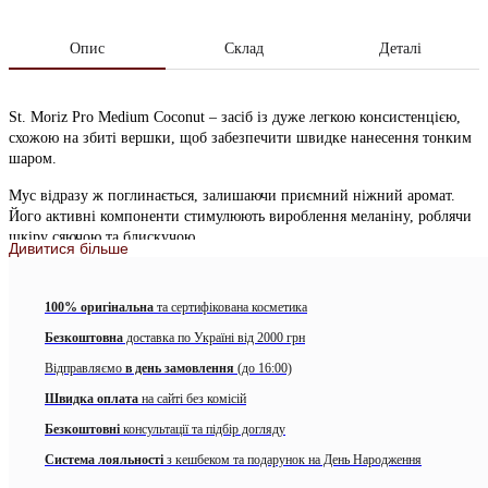
Опис
Склад
Деталі
St. Moriz Pro Medium Coconut – засіб із дуже легкою консистенцією,
схожою на збиті вершки, щоб забезпечити швидке нанесення тонким
шаром.
Мус відразу ж поглинається, залишаючи приємний ніжний аромат.
Його активні компоненти стимулюють вироблення меланіну, роблячи
шкіру сяючою та блискучою.
Дивитися більше
Завдяки ретельно підібраним інгредієнтам та додаванню бронзатора,
косметична формула забезпечує негайний результат.
100% оригінальна
та сертифікована косметика
Приблизно через чотири-шість годин досягається остаточний
Безкоштовна
доставка по Україні від 2000 грн
шоколадний ефект, що не відрізняється від природної засмаги.
Відправляємо
в день замовлення
(до 16:00)
При цьому не залишається жодних плям чи інших неприємностей –
Швидка оплата
на сайті без комісій
шоколадний відтінок рівномірний та бездоганний. Такий результат
Безкоштовні
консультації та підбір догляду
тримається від трьох до семи днів, а для продовження ефекту потрібне
повторне нанесення.
Система лояльності
з кешбеком та подарунок на День Народження