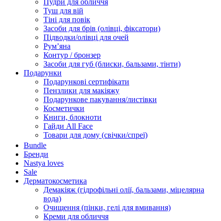
Пудри для обличчя
Туш для вій
Тіні для повік
Засоби для брів (олівці, фіксатори)
Підводки/олівці для очей
Румʼяна
Контур / бронзер
Засоби для губ (блиски, бальзами, тінти)
Подарунки
Подарункові сертифікати
Пензлики для макіяжу
Подарункове пакування/листівки
Косметички
Книги, блокноти
Гайди All Face
Товари для дому (свічки/спреї)
Bundle
Бренди
Nastya loves
Sale
Дерматокосметика
Демакіяж (гідрофільні олії, бальзами, міцелярна
вода)
Очищення (пінки, гелі для вмивання)
Креми для обличчя