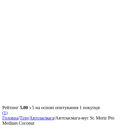
Рейтинг
5.00
з 5 на основі опитування
1
покупця
(
1
)
Головна
/
Тіло
/
Автозасмага
/
Автозасмага-мус St. Moriz Pro
Medium Coconut