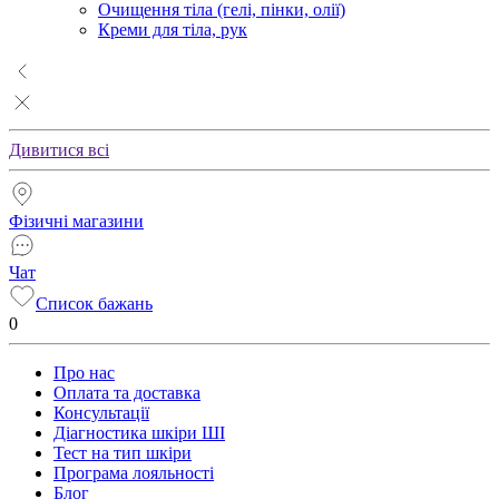
Очищення тіла (гелі, пінки, олії)
Креми для тіла, рук
Дивитися всі
Фізичні магазини
Чат
Список бажань
0
Про нас
Оплата та доставка
Консультації
Діагностика шкіри ШІ
Тест на тип шкіри
Програма лояльності
Блог