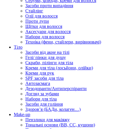
Серуми, флюїди, креми для волосся
Засоби проти випадіння
Стайлінг
Олії для волосся
Проти лупи
Щітки для волосся
Аксесуари для волосся
Набори для волосся
Техніка (фени, стайлери, вирівнювачі)
Тіло
Засоби від акне на тілі
Гелі/ пінки для душу
Скраби, пілінги для тіла
Креми для тіла (лосьйони, олійки)
Креми для рук
SPF засоби для тіла
Автозасмага
Дезодоранти/Антиперспіранти
Догляд за зубами
Набори для тіла
Засоби для гоління
Здоровʼя (БАДи, колаген…)
Make-up
Пензлики для макіяжу
Тональні основи (BB, CC, кушони)