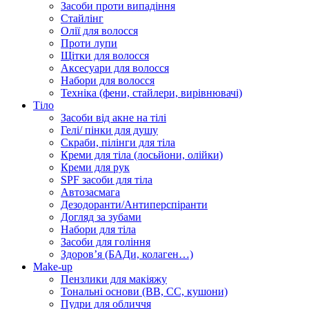
Засоби проти випадіння
Стайлінг
Олії для волосся
Проти лупи
Щітки для волосся
Аксесуари для волосся
Набори для волосся
Техніка (фени, стайлери, вирівнювачі)
Тіло
Засоби від акне на тілі
Гелі/ пінки для душу
Скраби, пілінги для тіла
Креми для тіла (лосьйони, олійки)
Креми для рук
SPF засоби для тіла
Автозасмага
Дезодоранти/Антиперспіранти
Догляд за зубами
Набори для тіла
Засоби для гоління
Здоровʼя (БАДи, колаген…)
Make-up
Пензлики для макіяжу
Тональні основи (BB, CC, кушони)
Пудри для обличчя