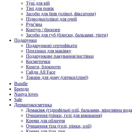
Туш для вій
Тіні для повік
Засоби для брів (олівці, фіксатори)
Підводки/олівці для очей
Румʼяна
Контур / бронзер
Засоби для губ (блиски, бальзами, тінти)
Подарунки
Подарункові сертифікати
Пензлики для макіяжу
Подарункове пакування/листівки
Косметички
Книги, блокноти
Гайди All Face
Товари для дому (свічки/спреї)
Bundle
Бренди
Nastya loves
Sale
Дерматокосметика
Демакіяж (гідрофільні олії, бальзами, міцелярна вода
Очищення (пінки, гелі для вмивання)
Креми для обличчя
Очищення тіла (гелі, пінки, олії)
Креми для тіла, рук