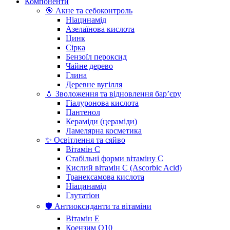
Компоненти
🎯 Акне та себоконтроль
Ніацинамід
Азелаїнова кислота
Цинк
Сірка
Бензоїл пероксид
Чайне дерево
Глина
Деревне вугілля
💧 Зволоження та відновлення бар’єру
Гіалуронова кислота
Пантенол
Кераміди (цераміди)
Ламелярна косметика
✨ Освітлення та сяйво
Вітамін С
Стабільні форми вітаміну С
Кислий вітамін С (Ascorbic Acid)
Транексамова кислота
Ніацинамід
Глутатіон
🛡️ Антиоксиданти та вітаміни
Вітамін Е
Коензим Q10