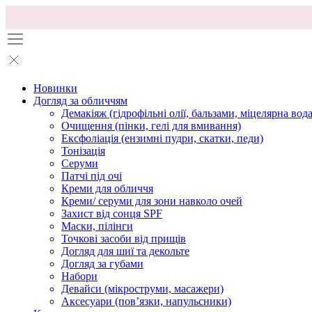
Новинки
Догляд за обличчям
Демакіяж (гідрофільні олії, бальзами, міцелярна вода
Очищення (пінки, гелі для вмивання)
Ексфоліація (ензимні пудри, скатки, педи)
Тонізація
Серуми
Патчі під очі
Креми для обличчя
Креми/ серуми для зони навколо очей
Захист від сонця SPF
Маски, пілінги
Точкові засоби від прищів
Догляд для шиї та декольте
Догляд за губами
Набори
Девайси (мікроструми, масажери)
Аксесуари (повʼязки, напульсники)