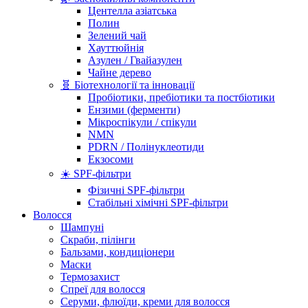
Центелла азіатська
Полин
Зелений чай
Хауттюйнія
Азулен / Гвайазулен
Чайне дерево
🧬 Біотехнології та інновації
Пробіотики, пребіотики та постбіотики
Ензими (ферменти)
Мікроспікули / спікули
NMN
PDRN / Полінуклеотиди
Екзосоми
☀️ SPF-фільтри
Фізичні SPF-фільтри
Стабільні хімічні SPF-фільтри
Волосся
Шампуні
Скраби, пілінги
Бальзами, кондиціонери
Маски
Термозахист
Спреї для волосся
Серуми, флюїди, креми для волосся