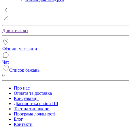
Дивитися всі
Фізичні магазини
Чат
Список бажань
0
Про нас
Оплата та доставка
Консультації
Діагностика шкіри ШІ
Тест на тип шкіри
Програма лояльності
Блог
Контакти