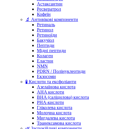
Астаксантин
Ресвератрол
Кофеїн
🔬 Антивікові компоненти
Ретиналь
Ретинол
Ретиноїди
Бакучіол
Пептиди
Мідні пептиди
Колаген
Еластин
NMN
PDRN / Полінуклеотиди
Екзосоми
🧪 Кислоти та ексфоліанти
Азелаїнова кислота
AHA кислоти
BHA (саліцилова) кислота
PHA-кислоти
Гліколева кислота
Молочна кислота
Мигдалева кислота
Транексамова кислота
🌿 Заспокійливі компоненти