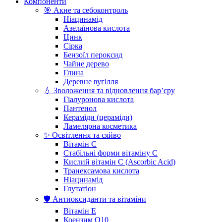
Компоненти
🎯 Акне та себоконтроль
Ніацинамід
Азелаїнова кислота
Цинк
Сірка
Бензоїл пероксид
Чайне дерево
Глина
Деревне вугілля
💧 Зволоження та відновлення бар’єру
Гіалуронова кислота
Пантенол
Кераміди (цераміди)
Ламелярна косметика
✨ Освітлення та сяйво
Вітамін С
Стабільні форми вітаміну С
Кислий вітамін С (Ascorbic Acid)
Транексамова кислота
Ніацинамід
Глутатіон
🛡️ Антиоксиданти та вітаміни
Вітамін Е
Коензим Q10