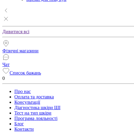
Дивитися всі
Фізичні магазини
Чат
Список бажань
0
Про нас
Оплата та доставка
Консультації
Діагностика шкіри ШІ
Тест на тип шкіри
Програма лояльності
Блог
Контакти