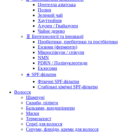
Центелла азіатська
Полин
Зелений чай
Хауттюйнія
Азулен / Гвайазулен
Чайне дерево
🧬 Біотехнології та інновації
Пробіотики, пребіотики та постбіотики
Ензими (ферменти)
Мікроспікули / спікули
NMN
PDRN / Полінуклеотиди
Екзосоми
☀️ SPF-фільтри
Фізичні SPF-фільтри
Стабільні хімічні SPF-фільтри
Волосся
Шампуні
Скраби, пілінги
Бальзами, кондиціонери
Маски
Термозахист
Спреї для волосся
Серуми, флюїди, креми для волосся