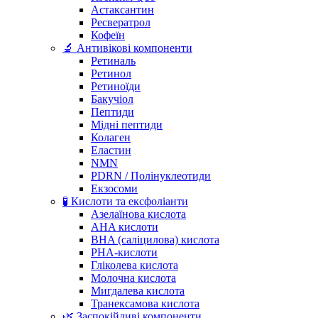
Астаксантин
Ресвератрол
Кофеїн
🔬 Антивікові компоненти
Ретиналь
Ретинол
Ретиноїди
Бакучіол
Пептиди
Мідні пептиди
Колаген
Еластин
NMN
PDRN / Полінуклеотиди
Екзосоми
🧪 Кислоти та ексфоліанти
Азелаїнова кислота
AHA кислоти
BHA (саліцилова) кислота
PHA-кислоти
Гліколева кислота
Молочна кислота
Мигдалева кислота
Транексамова кислота
🌿 Заспокійливі компоненти