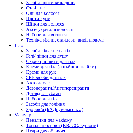
Засоби проти випадіння
Стайлінг
Олії для волосся
Проти лупи
Щітки для волосся
Аксесуари для волосся
Набори для волосся
Техніка (фени, стайлери, вирівнювачі)
Тіло
Засоби від акне на тілі
Гелі/ пінки для душу
Скраби, пілінги для тіла
Креми для тіла (лосьйони, олійки)
Креми для рук
SPF засоби для тіла
Автозасмага
Дезодоранти/Антиперспіранти
Догляд за зубами
Набори для тіла
Засоби для гоління
Здоровʼя (БАДи, колаген…)
Make-up
Пензлики для макіяжу
Тональні основи (BB, CC, кушони)
Пудри для обличчя