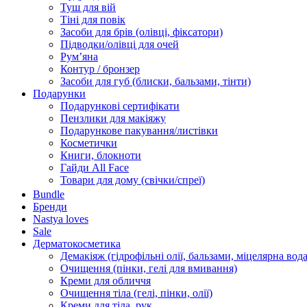
Туш для вій
Тіні для повік
Засоби для брів (олівці, фіксатори)
Підводки/олівці для очей
Румʼяна
Контур / бронзер
Засоби для губ (блиски, бальзами, тінти)
Подарунки
Подарункові сертифікати
Пензлики для макіяжу
Подарункове пакування/листівки
Косметички
Книги, блокноти
Гайди All Face
Товари для дому (свічки/спреї)
Bundle
Бренди
Nastya loves
Sale
Дерматокосметика
Демакіяж (гідрофільні олії, бальзами, міцелярна вода
Очищення (пінки, гелі для вмивання)
Креми для обличчя
Очищення тіла (гелі, пінки, олії)
Креми для тіла, рук