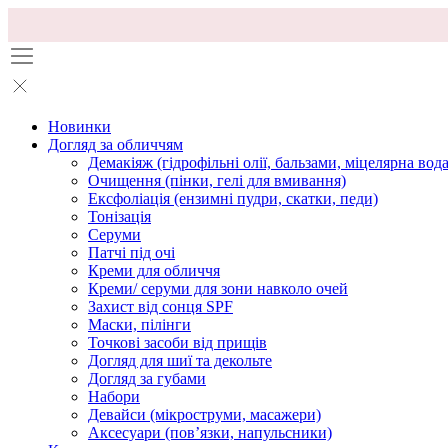
Новинки
Догляд за обличчям
Демакіяж (гідрофільні олії, бальзами, міцелярна вода
Очищення (пінки, гелі для вмивання)
Ексфоліація (ензимні пудри, скатки, педи)
Тонізація
Серуми
Патчі під очі
Креми для обличчя
Креми/ серуми для зони навколо очей
Захист від сонця SPF
Маски, пілінги
Точкові засоби від прищів
Догляд для шиї та декольте
Догляд за губами
Набори
Девайси (мікроструми, масажери)
Аксесуари (повʼязки, напульсники)