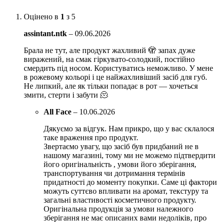
Оцінено в
1
з 5
assintant.ntk
–
09.06.2026
Брала не тут, але продукт жахливий 🫣 запах дуже
виражений, на смак гіркувато-солодкий, постійно
смердить під носом. Користуватись неможливо. У мене
в рожевому кольорі і це найжахливіший засіб для губ.
Не липкий, але як тільки попадає в рот — хочеться
змити, стерти і забути 🫠
All Face
–
10.06.2026
Дякуємо за відгук. Нам прикро, що у вас склалося
таке враження про продукт.
Звертаємо увагу, що засіб був придбаний не в
нашому магазині, тому ми не можемо підтвердити
його оригінальність , умови його зберігання,
транспортування чи дотримання термінів
придатності до моменту покупки. Саме ці фактори
можуть суттєво впливати на аромат, текстуру та
загальні властивості косметичного продукту.
Оригінальна продукція за умови належного
зберігання не має описаних вами недоліків, про