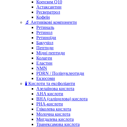
Коензим Q10
Астаксантин
Ресвератрол
Кофеїн
🔬 Антивікові компоненти
Ретиналь
Ретинол
Ретиноїди
Бакучіол
Пептиди
Мідні пептиди
Колаген
Еластин
NMN
PDRN / Полінуклеотиди
Екзосоми
🧪 Кислоти та ексфоліанти
Азелаїнова кислота
AHA кислоти
BHA (саліцилова) кислота
PHA-кислоти
Гліколева кислота
Молочна кислота
Мигдалева кислота
Транексамова кислота