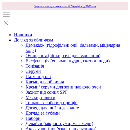
Безкоштовна доставка по всій Україні від 2000 грн
Новинки
Догляд за обличчям
Демакіяж (гідрофільні олії, бальзами, міцелярна
вода)
Очищення (пінки, гелі для вмивання)
Ексфоліація (ензимні пудри, скатки, педи)
Тонізація
Серуми
Патчі під очі
Креми для обличчя
Креми/ серуми для зони навколо очей
Захист від сонця SPF
Маски, пілінги
Точкові засоби від прищів
Догляд для шиї та декольте
Догляд за губами
Набори
Девайси (мікроструми, масажери)
Аксесуари (повʼязки, напульсники)