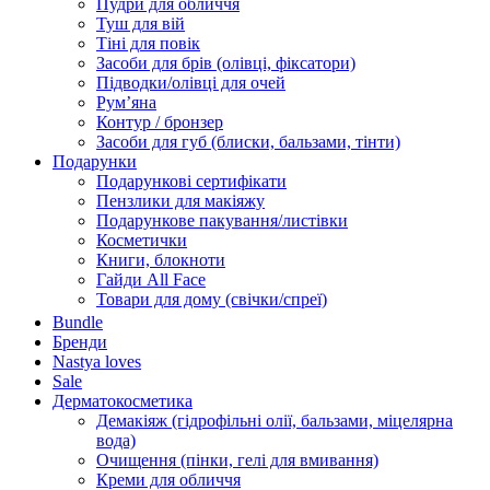
Пудри для обличчя
Туш для вій
Тіні для повік
Засоби для брів (олівці, фіксатори)
Підводки/олівці для очей
Румʼяна
Контур / бронзер
Засоби для губ (блиски, бальзами, тінти)
Подарунки
Подарункові сертифікати
Пензлики для макіяжу
Подарункове пакування/листівки
Косметички
Книги, блокноти
Гайди All Face
Товари для дому (свічки/спреї)
Bundle
Бренди
Nastya loves
Sale
Дерматокосметика
Демакіяж (гідрофільні олії, бальзами, міцелярна
вода)
Очищення (пінки, гелі для вмивання)
Креми для обличчя