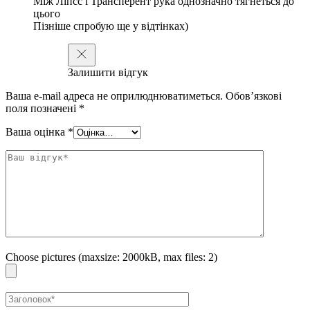
Між Ліпсс і Трансперент рука однозначно тягнеться до
цього
Пізніше спробую ще у відтінках)
Залишити відгук
Ваша e-mail адреса не оприлюднюватиметься.
Обов’язкові
поля позначені
*
Ваша оцінка
*
Choose pictures (maxsize: 2000kB, max files: 2)