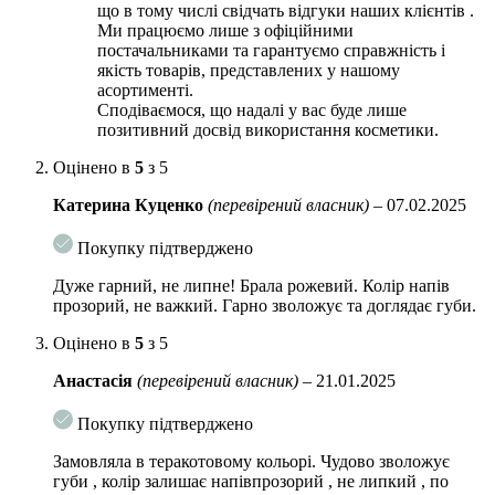
що в тому числі свідчать відгуки наших клієнтів .
Ми працюємо лише з офіційними
постачальниками та гарантуємо справжність і
якість товарів, представлених у нашому
асортименті.
Сподіваємося, що надалі у вас буде лише
позитивний досвід використання косметики.
Оцінено в
5
з 5
Катерина Куценко
(перевірений власник)
–
07.02.2025
Покупку підтверджено
Дуже гарний, не липне! Брала рожевий. Колір напів
прозорий, не важкий. Гарно зволожує та доглядає губи.
Оцінено в
5
з 5
Анастасія
(перевірений власник)
–
21.01.2025
Покупку підтверджено
Замовляла в теракотовому кольорі. Чудово зволожує
губи , колір залишає напівпрозорий , не липкий , по