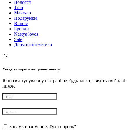
Волосся
Тіло
Make-up
Подарунки
Bundle
Бренди
Nastya loves
Sale
Дерматокосметика
Увійдіть через електронну пошту
Якщо ви купували у нас раніше, будь ласка, введіть свої дані
нижче.
Запам'ятати мене
Забули пароль?