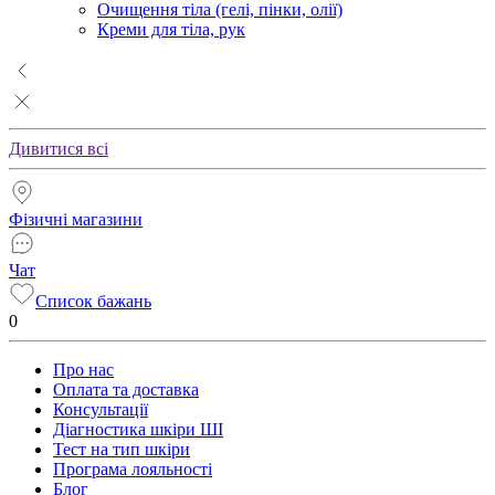
Очищення тіла (гелі, пінки, олії)
Креми для тіла, рук
Дивитися всі
Фізичні магазини
Чат
Список бажань
0
Про нас
Оплата та доставка
Консультації
Діагностика шкіри ШІ
Тест на тип шкіри
Програма лояльності
Блог