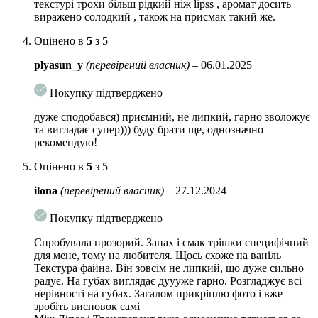
текстурі трохи більш рідкий ніж lipss , аромат досить
виражено солодкий , також на присмак такий же.
Оцінено в
5
з 5
plyasun_y
(перевірений власник)
–
06.01.2025
Покупку підтверджено
дуже сподобався) приємний, не липкий, гарно зволожує
та вигладає супер))) буду брати ще, однозначно
рекомендую!
Оцінено в
5
з 5
ilona
(перевірений власник)
–
27.12.2024
Покупку підтверджено
Спробувала прозорий. Запах і смак трішки специфічний
для мене, тому на любителя. Щось схоже на ваніль
Текстура файна. Він зовсім не липкий, що дуже сильно
радує. На губах виглядає дуууже гарно. Розгладжує всі
нерівності на губах. Загалом прикріплю фото і вже
зробіть висновок самі