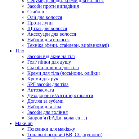
Серуми, флюїди, креми для волосся
Засоби проти випадіння
Стайлінг
Олії для волосся
Проти лупи
Щітки для волосся
Аксесуари для волосся
Набори для волосся
Техніка (фени, стайлери, вирівнювачі)
Тіло
Засоби від акне на тілі
Гелі/ пінки для душу
Скраби, пілінги для тіла
Креми для тіла (лосьйони, олійки)
Креми для рук
SPF засоби для тіла
Автозасмага
Дезодоранти/Антиперспіранти
Догляд за зубами
Набори для тіла
Засоби для гоління
Здоровʼя (БАДи, колаген…)
Make-up
Пензлики для макіяжу
Тональні основи (BB, CC, кушони)