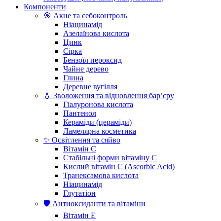
Компоненти
🎯 Акне та себоконтроль
Ніацинамід
Азелаїнова кислота
Цинк
Сірка
Бензоїл пероксид
Чайне дерево
Глина
Деревне вугілля
💧 Зволоження та відновлення бар’єру
Гіалуронова кислота
Пантенол
Кераміди (цераміди)
Ламелярна косметика
✨ Освітлення та сяйво
Вітамін С
Стабільні форми вітаміну С
Кислий вітамін С (Ascorbic Acid)
Транексамова кислота
Ніацинамід
Глутатіон
🛡️ Антиоксиданти та вітаміни
Вітамін Е