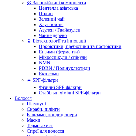
🌿 Заспокійливі компоненти
Центелла азіатська
Полин
Зелений чай
Хауттюйнія
Азулен / Гвайазулен
Чайне дерево
🧬 Біотехнології та інновації
Пробіотики, пребіотики та постбіотики
Ензими (ферменти)
Мікроспікули / спікули
NMN
PDRN / Полінуклеотиди
Екзосоми
☀️ SPF-фільтри
Фізичні SPF-фільтри
Стабільні хімічні SPF-фільтри
Волосся
Шампуні
Скраби, пілінги
Бальзами, кондиціонери
Маски
Термозахист
Спреї для волосся