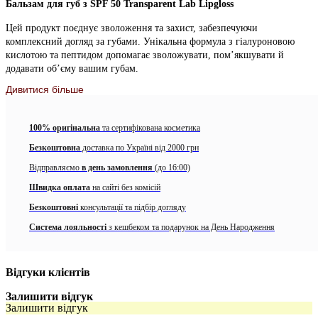
Бальзам для губ з SPF 50 Transparent Lab Lipgloss
Цей продукт поєднує зволоження та захист, забезпечуючи
комплексний догляд за губами. Унікальна формула з гіалуроновою
кислотою та пептидом допомагає зволожувати, пом’якшувати й
додавати об’єму вашим губам.
Дивитися більше
SPF 50 забезпечує надійний захист від шкідливого впливу
зовнішнього середовища, зокрема сонця, холоду та вітру. Ідеальний
супутник для догляду за губами в будь-яких умовах.
100% оригінальна
та сертифікована косметика
Представлений в таких кольорах:
Безкоштовна
доставка по Україні від 2000 грн
Відправляємо
Lipgloss Glossy
в день замовлення
— прозорий, ідеальний для природного
(до 16:00)
блиску.
Швидка оплата
на сайті без комісій
Tinted Lipgloss Cherry
— ніжного вишневого відтінку, що
Безкоштовні
консультації та підбір догляду
додає яскравості образу.
Система лояльності
з кешбеком та подарунок на День Народження
Tinted Lipgloss Terracotta
— стильного теракотового
кольору, для теплої елегантності.
Відгуки клієнтів
Tinted Lipgloss Rose
— ніжного рожевого відтінку, що
створює романтичний вигляд.
Залишити відгук
Залишити відгук