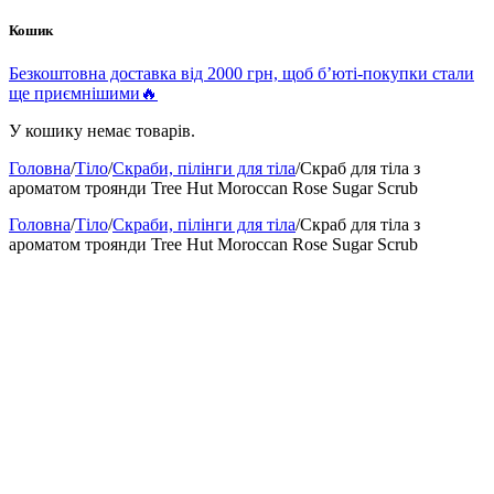
Кошик
Безкоштовна доставка від 2000 грн, щоб б’юті-покупки стали
ще приємнішими🔥
У кошику немає товарів.
Головна
/
Тіло
/
Скраби, пілінги для тіла
/
Скраб для тіла з
ароматом троянди Tree Hut Moroccan Rose Sugar Scrub
Головна
/
Тіло
/
Скраби, пілінги для тіла
/
Скраб для тіла з
ароматом троянди Tree Hut Moroccan Rose Sugar Scrub