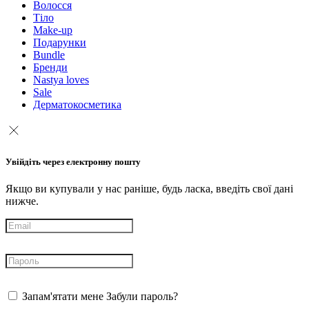
Волосся
Тіло
Make-up
Подарунки
Bundle
Бренди
Nastya loves
Sale
Дерматокосметика
Увійдіть через електронну пошту
Якщо ви купували у нас раніше, будь ласка, введіть свої дані
нижче.
Запам'ятати мене
Забули пароль?