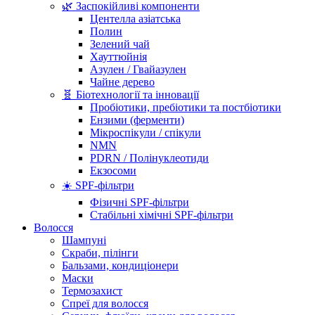
🌿 Заспокійливі компоненти
Центелла азіатська
Полин
Зелений чай
Хауттюйнія
Азулен / Гвайазулен
Чайне дерево
🧬 Біотехнології та інновації
Пробіотики, пребіотики та постбіотики
Ензими (ферменти)
Мікроспікули / спікули
NMN
PDRN / Полінуклеотиди
Екзосоми
☀️ SPF-фільтри
Фізичні SPF-фільтри
Стабільні хімічні SPF-фільтри
Волосся
Шампуні
Скраби, пілінги
Бальзами, кондиціонери
Маски
Термозахист
Спреї для волосся