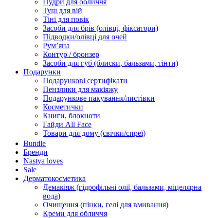
Пудри для обличчя
Туш для вій
Тіні для повік
Засоби для брів (олівці, фіксатори)
Підводки/олівці для очей
Румʼяна
Контур / бронзер
Засоби для губ (блиски, бальзами, тінти)
Подарунки
Подарункові сертифікати
Пензлики для макіяжу
Подарункове пакування/листівки
Косметички
Книги, блокноти
Гайди All Face
Товари для дому (свічки/спреї)
Bundle
Бренди
Nastya loves
Sale
Дерматокосметика
Демакіяж (гідрофільні олії, бальзами, міцелярна
вода)
Очищення (пінки, гелі для вмивання)
Креми для обличчя