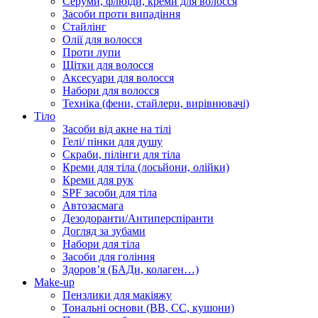
Серуми, флюїди, креми для волосся
Засоби проти випадіння
Стайлінг
Олії для волосся
Проти лупи
Щітки для волосся
Аксесуари для волосся
Набори для волосся
Техніка (фени, стайлери, вирівнювачі)
Тіло
Засоби від акне на тілі
Гелі/ пінки для душу
Скраби, пілінги для тіла
Креми для тіла (лосьйони, олійки)
Креми для рук
SPF засоби для тіла
Автозасмага
Дезодоранти/Антиперспіранти
Догляд за зубами
Набори для тіла
Засоби для гоління
Здоровʼя (БАДи, колаген…)
Make-up
Пензлики для макіяжу
Тональні основи (BB, CC, кушони)