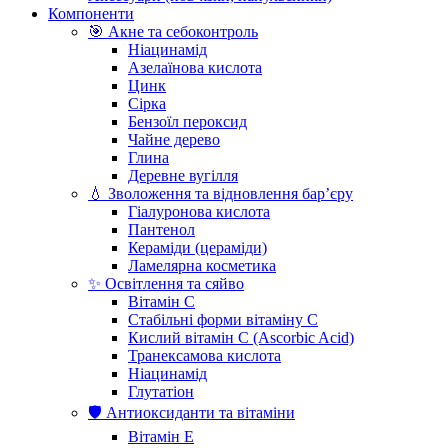
Компоненти
🎯 Акне та себоконтроль
Ніацинамід
Азелаїнова кислота
Цинк
Сірка
Бензоїл пероксид
Чайне дерево
Глина
Деревне вугілля
💧 Зволоження та відновлення бар’єру
Гіалуронова кислота
Пантенол
Кераміди (цераміди)
Ламелярна косметика
✨ Освітлення та сяйво
Вітамін С
Стабільні форми вітаміну С
Кислий вітамін С (Ascorbic Acid)
Транексамова кислота
Ніацинамід
Глутатіон
🛡️ Антиоксиданти та вітаміни
Вітамін Е