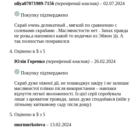
uliya07071989-7156
(перевірений власник)
–
02.07.2024
Покупку підтверджено
Скраб очень деликатный , мягкий по сравнению с
солевыми скрабами . Маслянистости нет . Запах правда
не розы,а напомнил какой то водички из Эйвон ))). А
так полностью понравился
Оцінено в
5
з 5
Юлія Горенко
(перевірений власник)
–
26.02.2024
Покупку підтверджено
Скраб дуже ніжної дії, не пошкоджує шкіру і не залишає
маслянистої плівки після використання – навпаки
відчуття легкої зволоженості. Із цієї серії спробувала
лише з ароматом троянди, запах дуже сподобався (ніби у
літньому квітковому саду після дощу)
Оцінено в
5
з 5
murmurkotova
–
13.02.2024