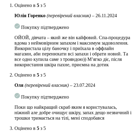
Оцінено в
5
з 5
Юлія Горенко
(перевірений власник)
–
26.11.2024
Покупку підтверджено
ОЙОЙ, дівчата – який же він кайфовий. Спа-процедура
вдома з неймовірним запахом і максимум задоволення.
Використала цілу баночку і приїхала в оффлайн
магазин, аби перенюхати всі запахи і обрати новий. Та
все одно купила саме з трояндою)) М’ягко діє, після
використання шкіра пахне, приємна на дотик
Оцінено в
5
з 5
Оля
(перевірений власник)
–
23.07.2024
Покупку підтверджено
Поки що найкращий скраб яким я користувалась,
ніжний але добре очищує шкіру, запах дещо незвичний і
трошки тримається на тілі, мені сподобався
Оцінено в
5
з 5