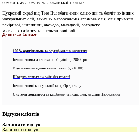
соковитому аромату марроканської троянди.
Цукровий скраб від Tree Hut збагачений олією ши та безліччю інших
натуральних олії, таких як марроканська арганова олія, олія примули
вечірньої, шипшини, авокадо, макадамії, солодкого
мигдалю, сафлору та апельсинової олії.
Дивитися більше
Спосіб застосування:
100% оригінальна
та сертифікована косметика
Нанесіть скраб на вологу або суху шкіру круговими рухами для
рівномірного покриття та ефективності відлущування. Ретельно
Безкоштовна
доставка по Україні від 2000 грн
змийте.
Відправляємо
в день замовлення
(до 16:00)
Обʼєм: 510 гр
Швидка оплата
на сайті без комісій
Безкоштовні
консультації та підбір догляду
Система лояльності
з кешбеком та подарунок на День Народження
Відгуки клієнтів
Залишити відгук
Залишити відгук