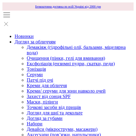
Безкоштовна доставка по всій Україні від 2000 грн
Новинки
Догляд за обличчям
Демакіяж (гідрофільні олії, бальзами, міцелярна
вода)
Очищення (пінки, гелі для вмивання)
Ексфоліація (ензимні пудри, скатки, педи)
Тонізація
Серуми
Патчі під очі
Креми для обличчя
Креми/ серуми для зони навколо очей
Захист від сонця SPF
Маски, пілінги
Точкові засоби від прищів
Догляд для шиї та декольте
Догляд за губами
Набори
Девайси (мікроструми, масажери)
Аксесуари (повʼязки, напульсники)