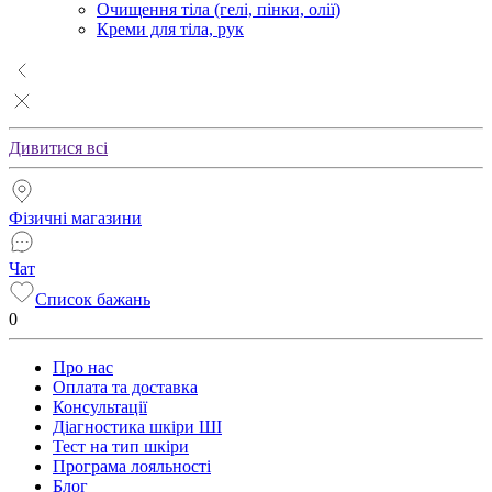
Очищення тіла (гелі, пінки, олії)
Креми для тіла, рук
Дивитися всі
Фізичні магазини
Чат
Список бажань
0
Про нас
Оплата та доставка
Консультації
Діагностика шкіри ШІ
Тест на тип шкіри
Програма лояльності
Блог