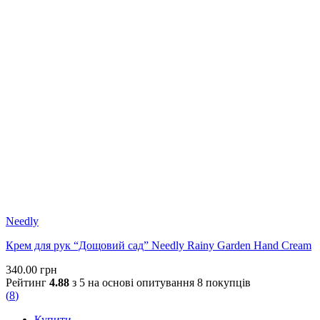
Needly
Крем для рук “Дощовий сад” Needly Rainy Garden Hand Cream
340.00
грн
Рейтинг
4.88
з 5 на основі опитування
8
покупців
(
8
)
Купити