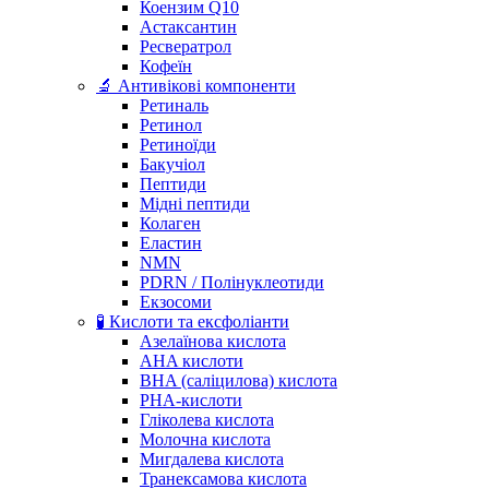
Коензим Q10
Астаксантин
Ресвератрол
Кофеїн
🔬 Антивікові компоненти
Ретиналь
Ретинол
Ретиноїди
Бакучіол
Пептиди
Мідні пептиди
Колаген
Еластин
NMN
PDRN / Полінуклеотиди
Екзосоми
🧪 Кислоти та ексфоліанти
Азелаїнова кислота
AHA кислоти
BHA (саліцилова) кислота
PHA-кислоти
Гліколева кислота
Молочна кислота
Мигдалева кислота
Транексамова кислота