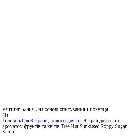
Рейтинг
5.00
з 5 на основі опитування
1
покупця
(
1
)
Головна
/
Тіло
/
Скраби, пілінги для тіла
/
Скраб для тіла з
ароматом фруктів та квітів Tree Hut Sunkissed Poppy Sugar
Scrub