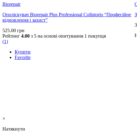
Biorepair
Ополіскувач Biorepair Plus Professional Collutorio “Професійне
З
відновлення і захист”
3
525.00
грн
Н
Рейтинг
4.00
з 5 на основі опитування
1
покупця
(
1
)
Купити
Favorite
×
Натякнути