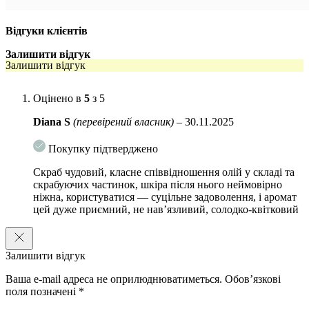
допомагаючи підвищити еластичність
глибоко живить і збалансовує зволоження шкіри,
Відгуки клієнтів
допомагаючи відновити природне сяйво шкіри;
Залишити відгук
Залишити відгук
аромат квітів, поцілованих соковитими фруктовими нотами;
біла лілія підтримує регенерацію та освітлення шкіри;
Оцінено в
5
з 5
календула містить флавоноїди і тритерпенові глікозиди, які
Diana S
(перевірений власник)
–
30.11.2025
покращують мікроциркуляцію і знімає почервоніння.
Покупку підтверджено
Скраб чудовий, класне співвідношення олій у складі та
скрабуючих частинок, шкіра після нього неймовірно
ніжна, користуватися — суцільне задоволення, і аромат
цей дуже приємний, не навʼязливий, солодко-квітковий
Залишити відгук
Ваша e-mail адреса не оприлюднюватиметься.
Обов’язкові
поля позначені
*