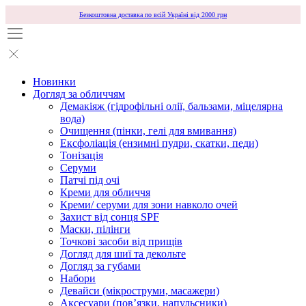
Безкоштовна доставка по всій Україні від 2000 грн
Новинки
Догляд за обличчям
Демакіяж (гідрофільні олії, бальзами, міцелярна
вода)
Очищення (пінки, гелі для вмивання)
Ексфоліація (ензимні пудри, скатки, педи)
Тонізація
Серуми
Патчі під очі
Креми для обличчя
Креми/ серуми для зони навколо очей
Захист від сонця SPF
Маски, пілінги
Точкові засоби від прищів
Догляд для шиї та декольте
Догляд за губами
Набори
Девайси (мікроструми, масажери)
Аксесуари (повʼязки, напульсники)