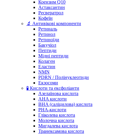
Коензим Q10
Астаксантин
Ресвератрол
Кофеїн
🔬 Антивікові компоненти
Ретиналь
Ретинол
Ретиноїди
Бакучіол
Пептиди
Мідні пептиди
Колаген
Еластин
NMN
PDRN / Полінуклеотиди
Екзосоми
🧪 Кислоти та ексфоліанти
Азелаїнова кислота
AHA кислоти
BHA (саліцилова) кислота
PHA-кислоти
Гліколева кислота
Молочна кислота
Мигдалева кислота
Транексамова кислота