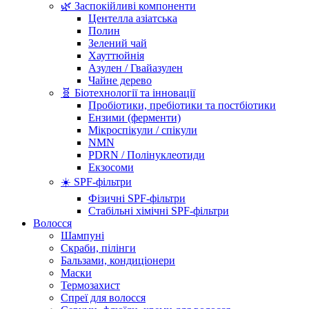
🌿 Заспокійливі компоненти
Центелла азіатська
Полин
Зелений чай
Хауттюйнія
Азулен / Гвайазулен
Чайне дерево
🧬 Біотехнології та інновації
Пробіотики, пребіотики та постбіотики
Ензими (ферменти)
Мікроспікули / спікули
NMN
PDRN / Полінуклеотиди
Екзосоми
☀️ SPF-фільтри
Фізичні SPF-фільтри
Стабільні хімічні SPF-фільтри
Волосся
Шампуні
Скраби, пілінги
Бальзами, кондиціонери
Маски
Термозахист
Спреї для волосся