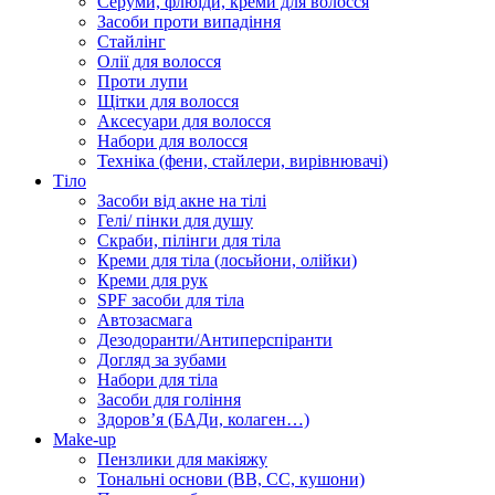
Серуми, флюїди, креми для волосся
Засоби проти випадіння
Стайлінг
Олії для волосся
Проти лупи
Щітки для волосся
Аксесуари для волосся
Набори для волосся
Техніка (фени, стайлери, вирівнювачі)
Тіло
Засоби від акне на тілі
Гелі/ пінки для душу
Скраби, пілінги для тіла
Креми для тіла (лосьйони, олійки)
Креми для рук
SPF засоби для тіла
Автозасмага
Дезодоранти/Антиперспіранти
Догляд за зубами
Набори для тіла
Засоби для гоління
Здоровʼя (БАДи, колаген…)
Make-up
Пензлики для макіяжу
Тональні основи (BB, CC, кушони)