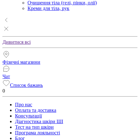
Очищення тіла (гелі, пінки, олії)
Креми для тіла, рук
Дивитися всі
Фізичні магазини
Чат
Список бажань
0
Про нас
Оплата та доставка
Консультації
Діагностика шкіри ШІ
Тест на тип шкіри
Програма лояльності
Блог