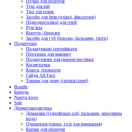
Пудри для обличчя
Туш для вій
Тіні для повік
Засоби для брів (олівці, фіксатори)
Підводки/олівці для очей
Румʼяна
Контур / бронзер
Засоби для губ (блиски, бальзами, тінти)
Подарунки
Подарункові сертифікати
Пензлики для макіяжу
Подарункове пакування/листівки
Косметички
Книги, блокноти
Гайди All Face
Товари для дому (свічки/спреї)
Bundle
Бренди
Nastya loves
Sale
Дерматокосметика
Демакіяж (гідрофільні олії, бальзами, міцелярна
вода)
Очищення (пінки, гелі для вмивання)
Креми для обличчя