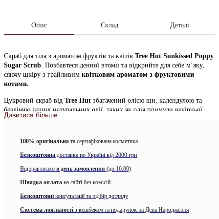
Опис
Склад
Деталі
Скраб для тіла з ароматом фруктів та квітів
Tree Hut Sunkissed Poppy
Sugar Scrub
. Позбавтеся денної втоми та відкрийте для себе м’яку,
сяючу шкіру з грайливим
квітковим ароматом з фруктовими
нотами.
Цукровий скраб від
Tree Hut
збагачений олією ши, календулою та
безліччю інших натуральних олії, таких як олія примули вечірньої,
Дивитися більше
авокадо, макадамії, солодкого мигдалю, сафлору та апельсинової олії.
Особливості Tree Hut Sunkissed Poppy Sugar Scrub:
100% оригінальна
та сертифікована косметика
формула без спирту, сульфатів, формальдегіду, парабенів,
Безкоштовна
доставка по Україні від 2000 грн
глютену;
Відправляємо
в день замовлення
(до 16:00)
кристалики цукру делікатно відлущують ороговілі клітини
Швидка оплата
на сайті без комісій
та посилюють мікроциркуляцію рідин, що сприяє усуненню
Безкоштовні
консультації та підбір догляду
набряків;
Система лояльності
з кешбеком та подарунок на День Народження
олія Ши
глибоко зволожує, живить і пом’якшує шкіру,