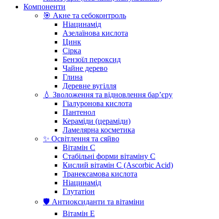
Компоненти
🎯 Акне та себоконтроль
Ніацинамід
Азелаїнова кислота
Цинк
Сірка
Бензоїл пероксид
Чайне дерево
Глина
Деревне вугілля
💧 Зволоження та відновлення бар’єру
Гіалуронова кислота
Пантенол
Кераміди (цераміди)
Ламелярна косметика
✨ Освітлення та сяйво
Вітамін С
Стабільні форми вітаміну С
Кислий вітамін С (Ascorbic Acid)
Транексамова кислота
Ніацинамід
Глутатіон
🛡️ Антиоксиданти та вітаміни
Вітамін Е