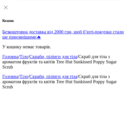
Кошик
Безкоштовна доставка від 2000 грн, щоб б’юті-покупки стали
ще приємнішими🔥
У кошику немає товарів.
Головна
/
Тіло
/
Скраби, пілінги для тіла
/
Скраб для тіла з
ароматом фруктів та квітів Tree Hut Sunkissed Poppy Sugar
Scrub
Головна
/
Тіло
/
Скраби, пілінги для тіла
/
Скраб для тіла з
ароматом фруктів та квітів Tree Hut Sunkissed Poppy Sugar
Scrub