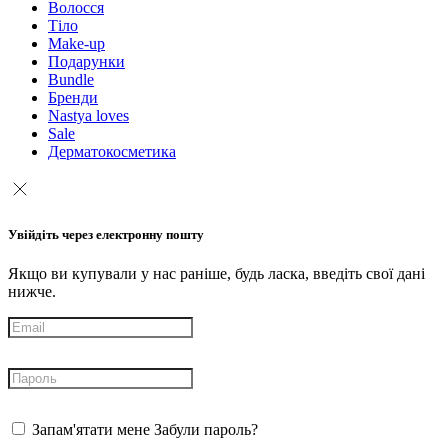
Волосся
Тіло
Make-up
Подарунки
Bundle
Бренди
Nastya loves
Sale
Дерматокосметика
Увійдіть через електронну пошту
Якщо ви купували у нас раніше, будь ласка, введіть свої дані
нижче.
Запам'ятати мене
Забули пароль?