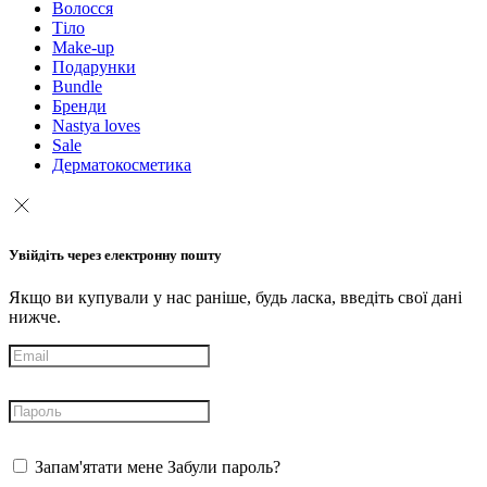
Волосся
Тіло
Make-up
Подарунки
Bundle
Бренди
Nastya loves
Sale
Дерматокосметика
Увійдіть через електронну пошту
Якщо ви купували у нас раніше, будь ласка, введіть свої дані
нижче.
Запам'ятати мене
Забули пароль?