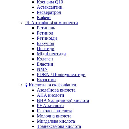
Коензим Q10
Астаксантин
Ресвератрол
Кофеїн
🔬 Антивікові компоненти
Ретиналь
Ретинол
Ретиноїди
Бакучіол
Пептиди
Мідні пептиди
Колаген
Еластин
NMN
PDRN / Полінуклеотиди
Екзосоми
🧪 Кислоти та ексфоліанти
Азелаїнова кислота
AHA кислоти
BHA (саліцилова) кислота
PHA-кислоти
Гліколева кислота
Молочна кислота
Мигдалева кислота
Транексамова кислота