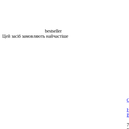
bestseller
Цей засіб замовляють найчастіше
Н
B
7