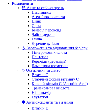
Компоненти
🎯 Акне та себоконтроль
Ніацинамід
Азелаїнова кислота
Цинк
Сірка
Бензоїл пероксид
Чайне дерево
Глина
Деревне вугілля
💧 Зволоження та відновлення бар’єру
Гіалуронова кислота
Пантенол
Кераміди (цераміди)
Ламелярна косметика
✨ Освітлення та сяйво
Вітамін С
Стабільні форми вітаміну С
Кислий вітамін С (Ascorbic Acid)
Транексамова кислота
Ніацинамід
Глутатіон
🛡️ Антиоксиданти та вітаміни
Вітамін Е