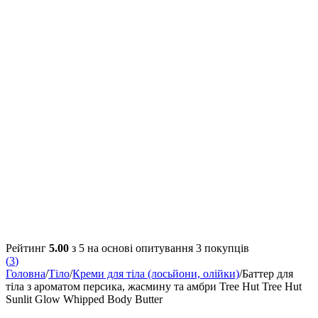
Рейтинг
5.00
з 5 на основі опитування
3
покупців
(
3
)
Головна
/
Тіло
/
Креми для тіла (лосьйони, олійки)
/
Баттер для
тіла з ароматом персика, жасмину та амбри Tree Hut Tree Hut
Sunlit Glow Whipped Body Butter