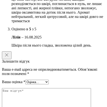
маракуї
розподіляється по шкірі, поглинається в нуль, не лишає
ані липкості, ані жирної плівки, непогано зволожує,
підходить для щоденного використання після душу або
шкіра оксамитова на дотик після нього. Аромат
ванни
нейтральний, легкий цитрусовий, але на шкірі довго не
тримається
формула без парабенів, сульфатів, формальдегіду та глютену
Оцінено в
5
з 5
Активні компоненти Tree Hut Sunlit Glow Whipped Body Butter:
Лілія
–
16.08.2025
Масло ши (Shea Butter)
– інтенсивно живить шкіру,
пом’якшує її та допомагає підтримувати комфорт і гладкість
Шкіра після нього гладка, зволожена цілий день.
Слива какаду (Kakadu Plum)
– антиоксидантний
компонент, який допомагає підтримувати свіжий і
доглянутий вигляд шкіри
Залишити відгук
Морошка (Cloudberry)
– компонент з високим вмістом
Ваша e-mail адреса не оприлюднюватиметься.
Обов’язкові
вітаміну C, який сприяє більш сяючому вигляду шкіри
поля позначені
*
Олія насіння маракуї (Maracuja Seed Oil)
– допомагає
Ваша оцінка
*
зволожити шкіру, зробити її більш гладенькою та м’якою на
вигляд
Особливості використання:
Після душу або ванни нанесіть баттер на суху шкіру. Розподіліть по