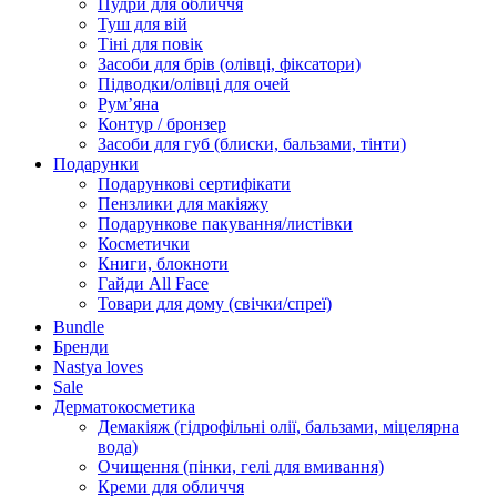
Пудри для обличчя
Туш для вій
Тіні для повік
Засоби для брів (олівці, фіксатори)
Підводки/олівці для очей
Румʼяна
Контур / бронзер
Засоби для губ (блиски, бальзами, тінти)
Подарунки
Подарункові сертифікати
Пензлики для макіяжу
Подарункове пакування/листівки
Косметички
Книги, блокноти
Гайди All Face
Товари для дому (свічки/спреї)
Bundle
Бренди
Nastya loves
Sale
Дерматокосметика
Демакіяж (гідрофільні олії, бальзами, міцелярна
вода)
Очищення (пінки, гелі для вмивання)
Креми для обличчя