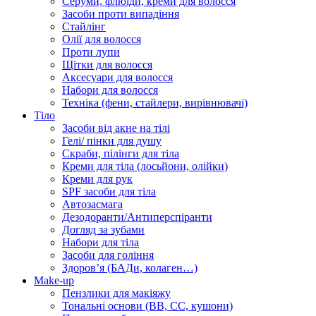
Серуми, флюїди, креми для волосся
Засоби проти випадіння
Стайлінг
Олії для волосся
Проти лупи
Щітки для волосся
Аксесуари для волосся
Набори для волосся
Техніка (фени, стайлери, вирівнювачі)
Тіло
Засоби від акне на тілі
Гелі/ пінки для душу
Скраби, пілінги для тіла
Креми для тіла (лосьйони, олійки)
Креми для рук
SPF засоби для тіла
Автозасмага
Дезодоранти/Антиперспіранти
Догляд за зубами
Набори для тіла
Засоби для гоління
Здоровʼя (БАДи, колаген…)
Make-up
Пензлики для макіяжу
Тональні основи (BB, CC, кушони)