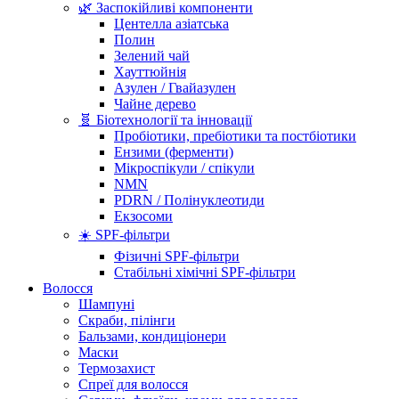
🌿 Заспокійливі компоненти
Центелла азіатська
Полин
Зелений чай
Хауттюйнія
Азулен / Гвайазулен
Чайне дерево
🧬 Біотехнології та інновації
Пробіотики, пребіотики та постбіотики
Ензими (ферменти)
Мікроспікули / спікули
NMN
PDRN / Полінуклеотиди
Екзосоми
☀️ SPF-фільтри
Фізичні SPF-фільтри
Стабільні хімічні SPF-фільтри
Волосся
Шампуні
Скраби, пілінги
Бальзами, кондиціонери
Маски
Термозахист
Спреї для волосся