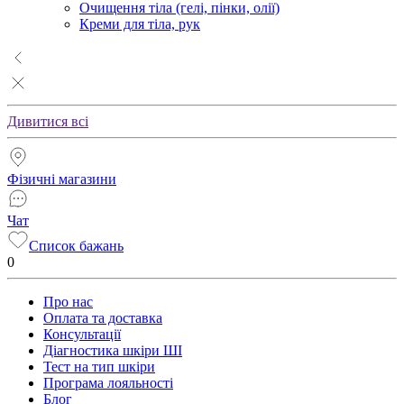
Очищення тіла (гелі, пінки, олії)
Креми для тіла, рук
Дивитися всі
Фізичні магазини
Чат
Список бажань
0
Про нас
Оплата та доставка
Консультації
Діагностика шкіри ШІ
Тест на тип шкіри
Програма лояльності
Блог