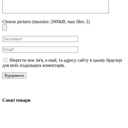
тілу масажними круговими рухами до повного поглинання. Не
змивайте.
Choose pictures (maxsize: 2000kB, max files: 2)
Зберегти моє ім'я, e-mail, та адресу сайту в цьому браузері
для моїх подальших коментарів.
Схожі товари