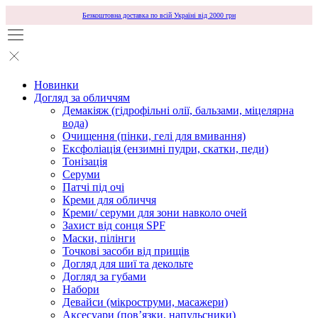
Безкоштовна доставка по всій Україні від 2000 грн
Новинки
Догляд за обличчям
Демакіяж (гідрофільні олії, бальзами, міцелярна
вода)
Очищення (пінки, гелі для вмивання)
Ексфоліація (ензимні пудри, скатки, педи)
Тонізація
Серуми
Патчі під очі
Креми для обличчя
Креми/ серуми для зони навколо очей
Захист від сонця SPF
Маски, пілінги
Точкові засоби від прищів
Догляд для шиї та декольте
Догляд за губами
Набори
Девайси (мікроструми, масажери)
Аксесуари (повʼязки, напульсники)