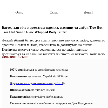
Опис
Склад
Деталі
Баттер для тіла з ароматом персика, жасмину та амбри Tree Hut
Tree Hut Sunlit Glow Whipped Body Butter
Легкий збитий баттер для тіла інтенсивно зволожує шкіру, допомагає
зробити її більш м’якою, гладенькою та доглянутою на вигляд.
Повітряна текстура легко розподіляється по шкірі, швидко
поглинається та не залишає відчуття жирності чи важкості, тому засіб
Дивитися більше
добре підходить для щоденного догляду після душу або ванни.
Формула поєднує масло ши, сливу какаду, морошку та олію насіння
100% оригінальна
та сертифікована косметика
маракуї, завдяки чому баттер для тіла підтримує комфорт шкіри,
допомагає зменшити відчуття сухості та надає їй більш гладенького і
Безкоштовна
доставка по Україні від 2000 грн
сяючого вигляду. Це хороший варіант для тих, хто шукає
Відправляємо
в день замовлення
(до 16:00)
зволожувальний баттер для тіла з легкою текстурою та приємним
ароматом.
Швидка оплата
на сайті без комісій
Безкоштовні
консультації та підбір догляду
Мерехтливі частинки
створюють природний сяючий ефект,
підкреслюючи красу шкіри, особливо на плечах, ногах та зоні декольте
Система лояльності
з кешбеком та подарунок на День Народження
– ідеально для літніх вечірок, пляжного сезону або особливих