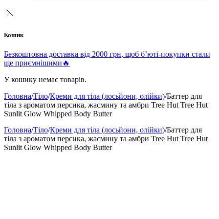
Кошик
Безкоштовна доставка від 2000 грн, щоб б’юті-покупки стали
ще приємнішими🔥
У кошику немає товарів.
Головна
/
Тіло
/
Креми для тіла (лосьйони, олійки)
/
Баттер для
тіла з ароматом персика, жасмину та амбри Tree Hut Tree Hut
Sunlit Glow Whipped Body Butter
Головна
/
Тіло
/
Креми для тіла (лосьйони, олійки)
/
Баттер для
тіла з ароматом персика, жасмину та амбри Tree Hut Tree Hut
Sunlit Glow Whipped Body Butter