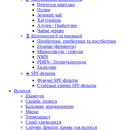
Центелла азіатська
Полин
Зелений чай
Хауттюйнія
Азулен / Гвайазулен
Чайне дерево
🧬 Біотехнології та інновації
Пробіотики, пребіотики та постбіотики
Ензими (ферменти)
Мікроспікули / спікули
NMN
PDRN / Полінуклеотиди
Екзосоми
☀️ SPF-фільтри
Фізичні SPF-фільтри
Стабільні хімічні SPF-фільтри
Волосся
Шампуні
Скраби, пілінги
Бальзами, кондиціонери
Маски
Термозахист
Спреї для волосся
Серуми, флюїди, креми для волосся