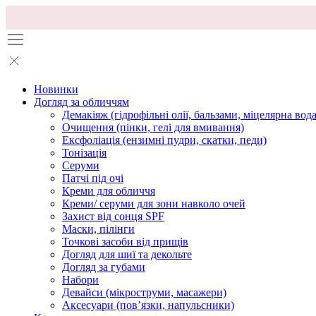
Новинки
Догляд за обличчям
Демакіяж (гідрофільні олії, бальзами, міцелярна вода
Очищення (пінки, гелі для вмивання)
Ексфоліація (ензимні пудри, скатки, педи)
Тонізація
Серуми
Патчі під очі
Креми для обличчя
Креми/ серуми для зони навколо очей
Захист від сонця SPF
Маски, пілінги
Точкові засоби від прищів
Догляд для шиї та декольте
Догляд за губами
Набори
Девайси (мікроструми, масажери)
Аксесуари (повʼязки, напульсники)