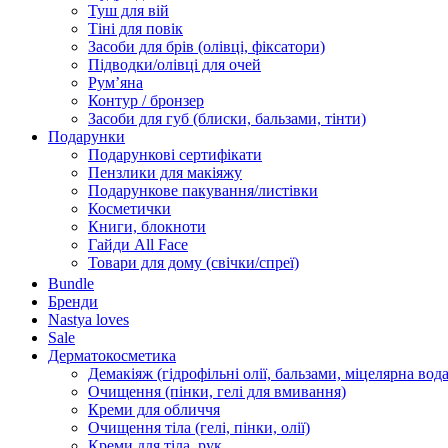
Туш для вій
Тіні для повік
Засоби для брів (олівці, фіксатори)
Підводки/олівці для очей
Румʼяна
Контур / бронзер
Засоби для губ (блиски, бальзами, тінти)
Подарунки
Подарункові сертифікати
Пензлики для макіяжу
Подарункове пакування/листівки
Косметички
Книги, блокноти
Гайди All Face
Товари для дому (свічки/спреї)
Bundle
Бренди
Nastya loves
Sale
Дерматокосметика
Демакіяж (гідрофільні олії, бальзами, міцелярна вода
Очищення (пінки, гелі для вмивання)
Креми для обличчя
Очищення тіла (гелі, пінки, олії)
Креми для тіла, рук