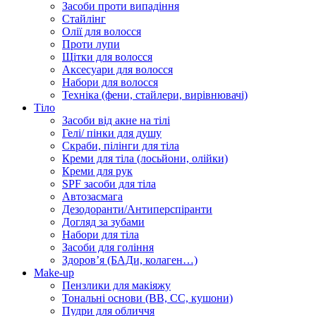
Засоби проти випадіння
Стайлінг
Олії для волосся
Проти лупи
Щітки для волосся
Аксесуари для волосся
Набори для волосся
Техніка (фени, стайлери, вирівнювачі)
Тіло
Засоби від акне на тілі
Гелі/ пінки для душу
Скраби, пілінги для тіла
Креми для тіла (лосьйони, олійки)
Креми для рук
SPF засоби для тіла
Автозасмага
Дезодоранти/Антиперспіранти
Догляд за зубами
Набори для тіла
Засоби для гоління
Здоровʼя (БАДи, колаген…)
Make-up
Пензлики для макіяжу
Тональні основи (BB, CC, кушони)
Пудри для обличчя