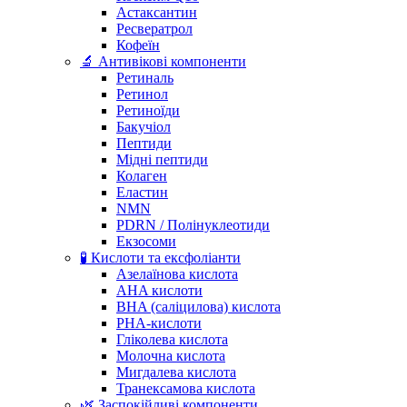
Астаксантин
Ресвератрол
Кофеїн
🔬 Антивікові компоненти
Ретиналь
Ретинол
Ретиноїди
Бакучіол
Пептиди
Мідні пептиди
Колаген
Еластин
NMN
PDRN / Полінуклеотиди
Екзосоми
🧪 Кислоти та ексфоліанти
Азелаїнова кислота
AHA кислоти
BHA (саліцилова) кислота
PHA-кислоти
Гліколева кислота
Молочна кислота
Мигдалева кислота
Транексамова кислота
🌿 Заспокійливі компоненти