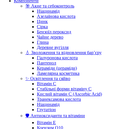
Компоненти
🎯 Акне та себоконтроль
Ніацинамід
Азелаїнова кислота
Цинк
Сірка
Бензоїл пероксид
Чайне дерево
Глина
Деревне вугілля
💧 Зволоження та відновлення бар’єру
Гіалуронова кислота
Пантенол
Кераміди (цераміди)
Ламелярна косметика
✨ Освітлення та сяйво
Вітамін С
Стабільні форми вітаміну С
Кислий вітамін С (Ascorbic Acid)
Транексамова кислота
Ніацинамід
Глутатіон
🛡️ Антиоксиданти та вітаміни
Вітамін Е
Коензим Q10