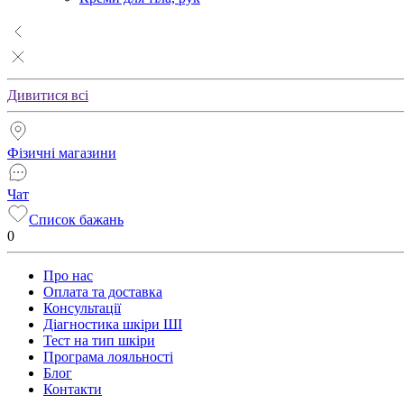
Дивитися всі
Фізичні магазини
Чат
Список бажань
0
Про нас
Оплата та доставка
Консультації
Діагностика шкіри ШІ
Тест на тип шкіри
Програма лояльності
Блог
Контакти