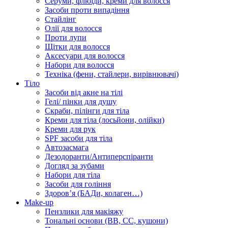
Серуми, флюїди, креми для волосся
Засоби проти випадіння
Стайлінг
Олії для волосся
Проти лупи
Щітки для волосся
Аксесуари для волосся
Набори для волосся
Техніка (фени, стайлери, вирівнювачі)
Тіло
Засоби від акне на тілі
Гелі/ пінки для душу
Скраби, пілінги для тіла
Креми для тіла (лосьйони, олійки)
Креми для рук
SPF засоби для тіла
Автозасмага
Дезодоранти/Антиперспіранти
Догляд за зубами
Набори для тіла
Засоби для гоління
Здоровʼя (БАДи, колаген…)
Make-up
Пензлики для макіяжу
Тональні основи (BB, CC, кушони)