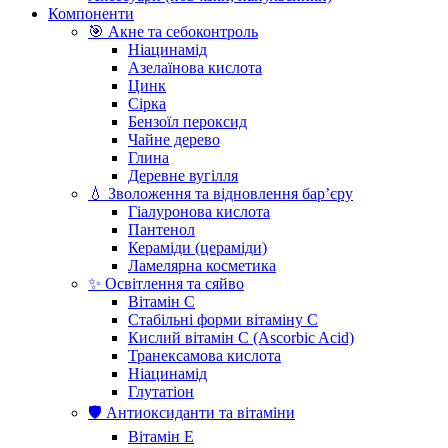
Компоненти
🎯 Акне та себоконтроль
Ніацинамід
Азелаїнова кислота
Цинк
Сірка
Бензоїл пероксид
Чайне дерево
Глина
Деревне вугілля
💧 Зволоження та відновлення бар’єру
Гіалуронова кислота
Пантенол
Кераміди (цераміди)
Ламелярна косметика
✨ Освітлення та сяйво
Вітамін С
Стабільні форми вітаміну С
Кислий вітамін С (Ascorbic Acid)
Транексамова кислота
Ніацинамід
Глутатіон
🛡️ Антиоксиданти та вітаміни
Вітамін Е