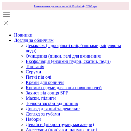
Безкоштовна доставка по всій Україні від 2000 грн
Новинки
Догляд за обличчям
Демакіяж (гідрофільні олії, бальзами, міцелярна
вода)
Очищення (пінки, гелі для вмивання)
Ексфоліація (ензимні пудри, скатки, педи)
Тонізація
Серуми
Патчі під очі
Креми для обличчя
Креми/ серуми для зони навколо очей
Захист від сонця SPF
Маски, пілінги
Точкові засоби від прищів
Догляд для шиї та декольте
Догляд за губами
Набори
Девайси (мікроструми, масажери)
Аксесуари (повʼязки, напульсники)