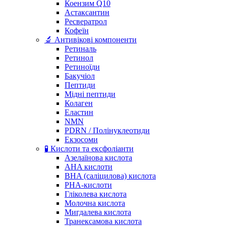
Коензим Q10
Астаксантин
Ресвератрол
Кофеїн
🔬 Антивікові компоненти
Ретиналь
Ретинол
Ретиноїди
Бакучіол
Пептиди
Мідні пептиди
Колаген
Еластин
NMN
PDRN / Полінуклеотиди
Екзосоми
🧪 Кислоти та ексфоліанти
Азелаїнова кислота
AHA кислоти
BHA (саліцилова) кислота
PHA-кислоти
Гліколева кислота
Молочна кислота
Мигдалева кислота
Транексамова кислота