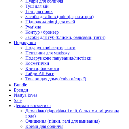
Пудри для обличчя
Туш для вій
Тіні для повік
Засоби для брів (олівці, фіксатори)
Підводки/олівці для очей
Румʼяна
Контур / бронзер
Засоби для губ (блиски, бальзами, тінти)
Подарунки
Подарункові сертифікати
Пензлики для макіяжу
Подарункове пакування/листівки
Косметички
Книги, блокноти
Гайди All Face
Товари для дому (свічки/спреї)
Bundle
Бренди
Nastya loves
Sale
Дерматокосметика
Демакіяж (гідрофільні олії, бальзами, міцелярна
вода)
Очищення (пінки, гелі для вмивання)
Креми для обличчя