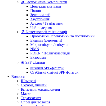
🌿 Заспокійливі компоненти
Центелла азіатська
Полин
Зелений чай
Хауттюйнія
Азулен / Гвайазулен
Чайне дерево
🧬 Біотехнології та інновації
Пробіотики, пребіотики та постбіотики
Ензими (ферменти)
Мікроспікули / спікули
NMN
PDRN / Полінуклеотиди
Екзосоми
☀️ SPF-фільтри
Фізичні SPF-фільтри
Стабільні хімічні SPF-фільтри
Волосся
Шампуні
Скраби, пілінги
Бальзами, кондиціонери
Маски
Термозахист
Спреї для волосся