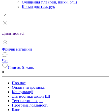
Очищення тіла (гелі, пінки, олії)
Креми для тіла, рук
Дивитися всі
Фізичні магазини
Чат
Список бажань
0
Про нас
Оплата та доставка
Консультації
Діагностика шкіри ШІ
Тест на тип шкіри
Програма лояльності
Блог