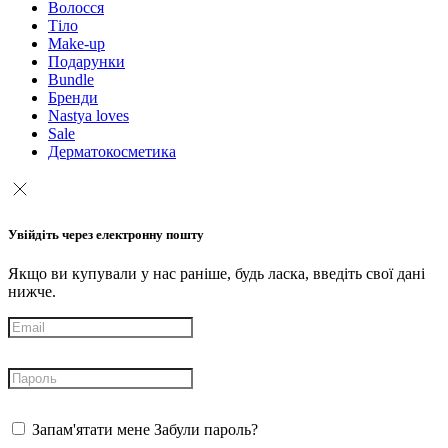
Волосся
Тіло
Make-up
Подарунки
Bundle
Бренди
Nastya loves
Sale
Дерматокосметика
Увійдіть через електронну пошту
Якщо ви купували у нас раніше, будь ласка, введіть свої дані
нижче.
Запам'ятати мене
Забули пароль?