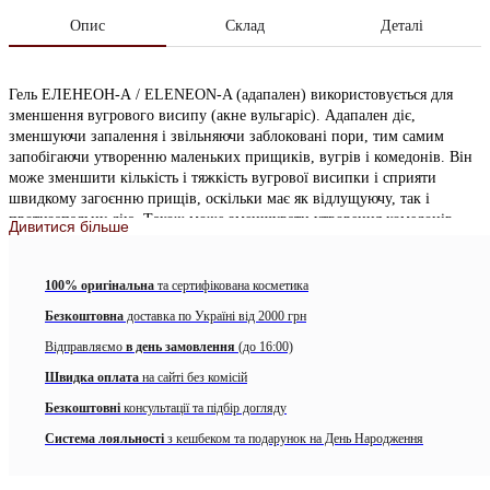
Опис
Склад
Деталі
Гель ЕЛЕНЕОН-А / ELENEON-A (адапален) використовується для
зменшення вугрового висипу (акне вульгаріс). Адапален діє,
зменшуючи запалення і звільняючи заблоковані пори, тим самим
запобігаючи утворенню маленьких прищиків, вугрів і комедонів. Він
може зменшити кількість і тяжкість вугрової висипки і сприяти
швидкому загоєнню прищів, оскільки має як відлущуючу, так і
протизапальну дію. Також може зменшувати утворення комедонів.
Дивитися більше
Адапален 0,1%
— метаболіт ретиноїда, який діє на патологічний
механізм розвитку Acne vulgaris, є сильним модулятором клітинного
100% оригінальна
та сертифікована косметика
диференціювання і кератинізації, здійснює комедонолітичну та
Безкоштовна
доставка по Україні від 2000 грн
протизапальну дію.
Відправляємо
в день замовлення
(до 16:00)
РЕКОМЕНДАЦІЇ ПО ВИКОРИСТАННЮ
Швидка оплата
на сайті без комісій
Гель ЕЛЕНЕОН-А / ELENEON-A призначений для місцевого
Безкоштовні
консультації та підбір догляду
застосування при вугровому висипанню у віці 12 років і старше.
Система лояльності
з кешбеком та подарунок на День Народження
Вимийте руки перед застосуванням цього препарату. Акуратно
очистіть уражену шкіру за допомогою м’якого мила або засобу для