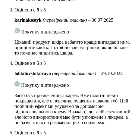
Не рекомендовано застосовувати вагітним, жінкам, які
Оцінено в
5
з 5
планують вагітність, і годуючим жінкам, а також дітям
до 12 років.
karinakostyk
(перевірений власник)
–
30.07.2025
20 гр
Покупку підтверджено
Цікавий продукт, шкіра набагато краще виглядає з ним,
прищі зникають. Потрібно зовсім трішки, якщо більше
то починає лишитись шкіра.
Оцінено в
5
з 5
lolitatovstokoraya
(перевірений власник)
–
29.10.2024
Покупку підтверджено
Засіб був призначений лікарем. Вже помітні певні
покращення, але є невелике лущення навколо губ. Цей
побічний ефект ми усуваємо за допомогою
відновлювального крему. Вважаю, що засіб ефективний,
але його використання має бути узгоджене з лікарем, а
не базуватися на рекомендаціях з соцмереж.
Оцінено в
5
з 5