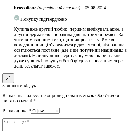
brossalione
(перевірений власник)
–
05.08.2024
Покупку підтверджено
Купила вже другий тюбик, першим вилікувала акне, а
другий дерматолог порадила для підтримки ремісії. За
чотири місяці помітила, що зник рельєф, майже всі
комедони, прищі з’являються рідко і менші, ніж раніше,
освітлюється постакне (але є ще потужний ніацинамід в
догляді). Наношу лише через день, мою шкіри інакше
дуже сушить і порушуєтбся бар’єр. З нанесенням через
день результат також є.
Залишити відгук
Ваша e-mail адреса не оприлюднюватиметься.
Обов’язкові
поля позначені
*
Ваша оцінка
*