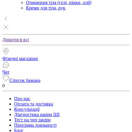
Очищення тіла (гелі, пінки, олії)
Креми для тіла, рук
Дивитися всі
Фізичні магазини
Чат
Список бажань
0
Про нас
Оплата та доставка
Консультації
Діагностика шкіри ШІ
Тест на тип шкіри
Програма лояльності
Блог