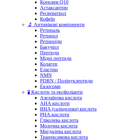
Коензим Q10
Астаксантин
Ресвератрол
Кофеїн
🔬 Антивікові компоненти
Ретиналь
Ретинол
Ретиноїди
Бакучіол
Пептиди
Мідні пептиди
Колаген
Еластин
NMN
PDRN / Полінуклеотиди
Екзосоми
🧪 Кислоти та ексфоліанти
Азелаїнова кислота
AHA кислоти
BHA (саліцилова) кислота
PHA-кислоти
Гліколева кислота
Молочна кислота
Мигдалева кислота
Транексамова кислота