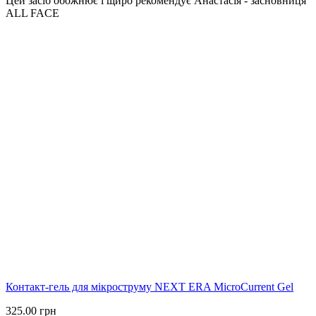
Цей засіб обожнює і щиро рекомендує Анастасія - засновниця
ALL FACE
Контакт-гель для мікроструму NEXT ERA MicroCurrent Gel
325.00
грн