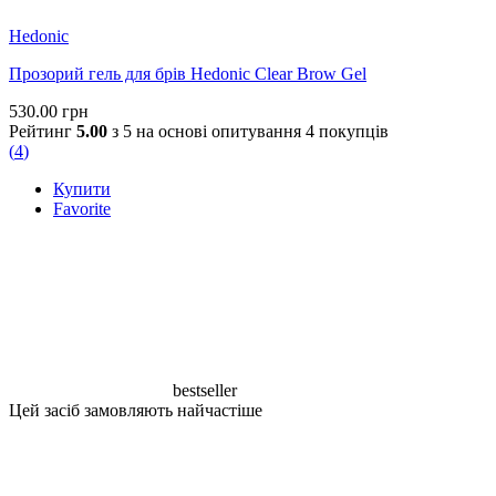
Hedonic
Прозорий гель для брів Hedonic Clear Brow Gel
530.00
грн
Рейтинг
5.00
з 5 на основі опитування
4
покупців
(
4
)
Купити
Favorite
bestseller
Цей засіб замовляють найчастіше