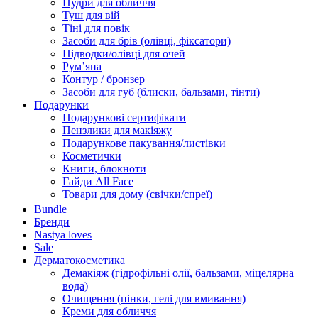
Пудри для обличчя
Туш для вій
Тіні для повік
Засоби для брів (олівці, фіксатори)
Підводки/олівці для очей
Румʼяна
Контур / бронзер
Засоби для губ (блиски, бальзами, тінти)
Подарунки
Подарункові сертифікати
Пензлики для макіяжу
Подарункове пакування/листівки
Косметички
Книги, блокноти
Гайди All Face
Товари для дому (свічки/спреї)
Bundle
Бренди
Nastya loves
Sale
Дерматокосметика
Демакіяж (гідрофільні олії, бальзами, міцелярна
вода)
Очищення (пінки, гелі для вмивання)
Креми для обличчя