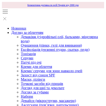
Безкоштовна доставка по всій Україні від 2000 грн
Новинки
Догляд за обличчям
Демакіяж (гідрофільні олії, бальзами, міцелярна
вода)
Очищення (пінки, гелі для вмивання)
Ексфоліація (ензимні пудри, скатки, педи)
Тонізація
Серуми
Патчі під очі
Креми для обличчя
Креми/ серуми для зони навколо очей
Захист від сонця SPF
Маски, пілінги
Точкові засоби від прищів
Догляд для шиї та декольте
Догляд за губами
Набори
Девайси (мікроструми, масажери)
Аксесуари (повʼязки, напульсники)