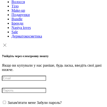
Волосся
Тіло
Make-up
Подарунки
Bundle
Бренди
Nastya loves
Sale
Дерматокосметика
Увійдіть через електронну пошту
Якщо ви купували у нас раніше, будь ласка, введіть свої дані
нижче.
Запам'ятати мене
Забули пароль?