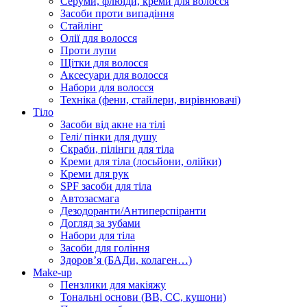
Серуми, флюїди, креми для волосся
Засоби проти випадіння
Стайлінг
Олії для волосся
Проти лупи
Щітки для волосся
Аксесуари для волосся
Набори для волосся
Техніка (фени, стайлери, вирівнювачі)
Тіло
Засоби від акне на тілі
Гелі/ пінки для душу
Скраби, пілінги для тіла
Креми для тіла (лосьйони, олійки)
Креми для рук
SPF засоби для тіла
Автозасмага
Дезодоранти/Антиперспіранти
Догляд за зубами
Набори для тіла
Засоби для гоління
Здоровʼя (БАДи, колаген…)
Make-up
Пензлики для макіяжу
Тональні основи (BB, CC, кушони)