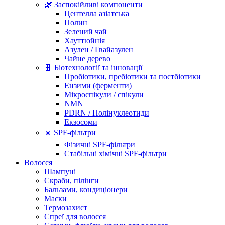
🌿 Заспокійливі компоненти
Центелла азіатська
Полин
Зелений чай
Хауттюйнія
Азулен / Гвайазулен
Чайне дерево
🧬 Біотехнології та інновації
Пробіотики, пребіотики та постбіотики
Ензими (ферменти)
Мікроспікули / спікули
NMN
PDRN / Полінуклеотиди
Екзосоми
☀️ SPF-фільтри
Фізичні SPF-фільтри
Стабільні хімічні SPF-фільтри
Волосся
Шампуні
Скраби, пілінги
Бальзами, кондиціонери
Маски
Термозахист
Спреї для волосся