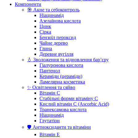
Компоненти
🎯 Акне та себоконтроль
Ніацинамід
Азелаїнова кислота
Цинк
Сірка
Бензоїл пероксид
Чайне дерево
Глина
Деревне вугілля
💧 Зволоження та відновлення бар’єру
Гіалуронова кислота
Пантенол
Кераміди (цераміди)
Ламелярна косметика
✨ Освітлення та сяйво
Вітамін С
Стабільні форми вітаміну С
Кислий вітамін С (Ascorbic Acid)
Транексамова кислота
Ніацинамід
Глутатіон
🛡️ Антиоксиданти та вітаміни
Вітамін Е