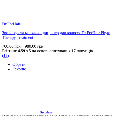
Dr.ForHair
Зволожуюча маска-кондиціонер для волосся Dr.ForHair Phyto
Therapy Treatment
Price
760.00
грн
–
980.00
грн
range:
Рейтинг
4.59
з 5 на основі опитування
17
покупців
760.00 грн
(
17
)
through
Обрати
980.00 грн
Favorite
Nastya loves