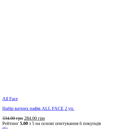
All Face
Набір ватних пафів ALL FACE 2 уп.
Оригінальна
Поточна
334.00
грн
284.00
грн
ціна:
ціна:
Рейтинг
5.00
з 5 на основі опитування
6
покупців
334.00 грн.
284.00 грн.
(
6
)