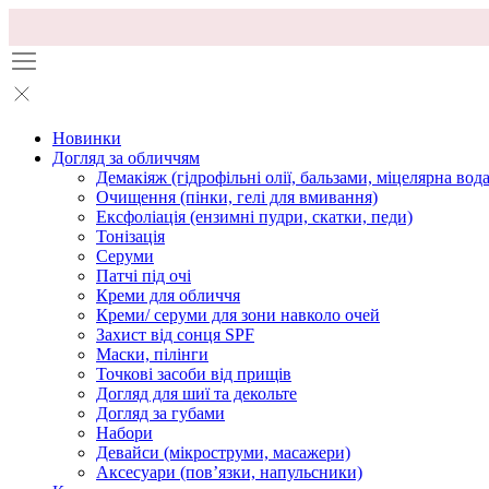
Новинки
Догляд за обличчям
Демакіяж (гідрофільні олії, бальзами, міцелярна вода
Очищення (пінки, гелі для вмивання)
Ексфоліація (ензимні пудри, скатки, педи)
Тонізація
Серуми
Патчі під очі
Креми для обличчя
Креми/ серуми для зони навколо очей
Захист від сонця SPF
Маски, пілінги
Точкові засоби від прищів
Догляд для шиї та декольте
Догляд за губами
Набори
Девайси (мікроструми, масажери)
Аксесуари (повʼязки, напульсники)