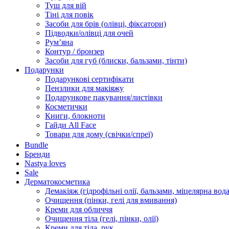
Туш для вій
Тіні для повік
Засоби для брів (олівці, фіксатори)
Підводки/олівці для очей
Румʼяна
Контур / бронзер
Засоби для губ (блиски, бальзами, тінти)
Подарунки
Подарункові сертифікати
Пензлики для макіяжу
Подарункове пакування/листівки
Косметички
Книги, блокноти
Гайди All Face
Товари для дому (свічки/спреї)
Bundle
Бренди
Nastya loves
Sale
Дерматокосметика
Демакіяж (гідрофільні олії, бальзами, міцелярна вода
Очищення (пінки, гелі для вмивання)
Креми для обличчя
Очищення тіла (гелі, пінки, олії)
Креми для тіла, рук