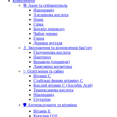
Компоненти
🎯 Акне та себоконтроль
Ніацинамід
Азелаїнова кислота
Цинк
Сірка
Бензоїл пероксид
Чайне дерево
Глина
Деревне вугілля
💧 Зволоження та відновлення бар’єру
Гіалуронова кислота
Пантенол
Кераміди (цераміди)
Ламелярна косметика
✨ Освітлення та сяйво
Вітамін С
Стабільні форми вітаміну С
Кислий вітамін С (Ascorbic Acid)
Транексамова кислота
Ніацинамід
Глутатіон
🛡️ Антиоксиданти та вітаміни
Вітамін Е
Коензим Q10