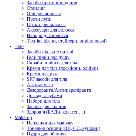
Засоби проти випадіння
Стайлінг
Олії для волосся
Проти лупи
Щітки для волосся
Аксесуари для волосся
Набори для волосся
Техніка (фени, стайлери, вирівнювачі)
Тіло
Засоби від акне на тілі
Гелі/ пінки для душу
Скраби, пілінги для тіла
Креми для тіла (лосьйони, олійки)
Креми для рук
SPF засоби для тіла
Автозасмага
Дезодоранти/Антиперспіранти
Догляд за зубами
Набори для тіла
Засоби для гоління
Здоровʼя (БАДи, колаген…)
Make-up
Пензлики для макіяжу
Тональні основи (BB, CC, кушони)
Пудри для обличчя