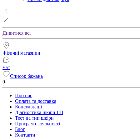
Дивитися всі
Фізичні магазини
Чат
Список бажань
0
Про нас
Оплата та доставка
Консультації
Діагностика шкіри ШІ
Тест на тип шкіри
Програма лояльності
Блог
Контакти