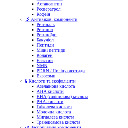
Астаксантин
Ресвератрол
Кофеїн
🔬 Антивікові компоненти
Ретиналь
Ретинол
Ретиноїди
Бакучіол
Пептиди
Мідні пептиди
Колаген
Еластин
NMN
PDRN / Полінуклеотиди
Екзосоми
🧪 Кислоти та ексфоліанти
Азелаїнова кислота
AHA кислоти
BHA (саліцилова) кислота
PHA-кислоти
Гліколева кислота
Молочна кислота
Мигдалева кислота
Транексамова кислота
🌿 Заспокійливі компоненти