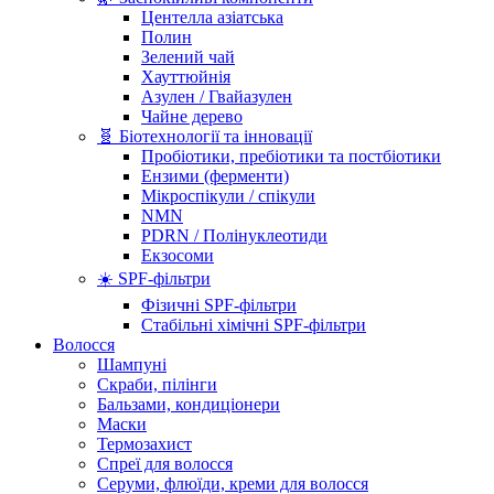
Центелла азіатська
Полин
Зелений чай
Хауттюйнія
Азулен / Гвайазулен
Чайне дерево
🧬 Біотехнології та інновації
Пробіотики, пребіотики та постбіотики
Ензими (ферменти)
Мікроспікули / спікули
NMN
PDRN / Полінуклеотиди
Екзосоми
☀️ SPF-фільтри
Фізичні SPF-фільтри
Стабільні хімічні SPF-фільтри
Волосся
Шампуні
Скраби, пілінги
Бальзами, кондиціонери
Маски
Термозахист
Спреї для волосся
Серуми, флюїди, креми для волосся