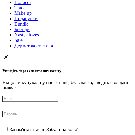
Волосся
Тіло
Make-up
Подарунки
Bundle
Бренди
Nastya loves
Sale
Дерматокосметика
Увійдіть через електронну пошту
Якщо ви купували у нас раніше, будь ласка, введіть свої дані
нижче.
Запам'ятати мене
Забули пароль?