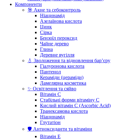
Компоненти
🎯 Акне та себоконтроль
Ніацинамід
Азелаїнова кислота
Цинк
Сірка
Бензоїл пероксид
Чайне дерево
Глина
Деревне вугілля
💧 Зволоження та відновлення бар’єру
Гіалуронова кислота
Пантенол
Кераміди (цераміди)
Ламелярна косметика
✨ Освітлення та сяйво
Вітамін С
Стабільні форми вітаміну С
Кислий вітамін С (Ascorbic Acid)
Транексамова кислота
Ніацинамід
Глутатіон
🛡️ Антиоксиданти та вітаміни
Вітамін Е