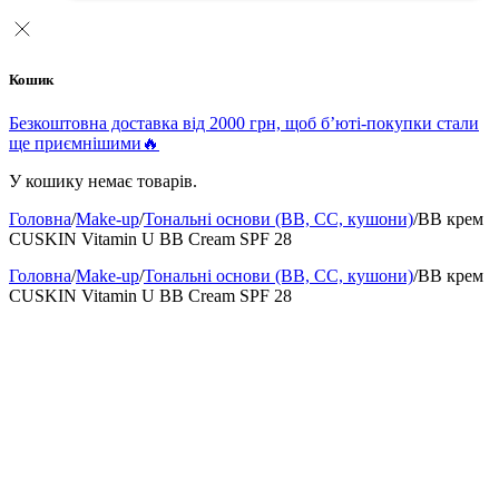
Кошик
Безкоштовна доставка від 2000 грн, щоб б’юті-покупки стали
ще приємнішими🔥
У кошику немає товарів.
Головна
/
Make-up
/
Тональні основи (BB, CC, кушони)
/
BB крем
CUSKIN Vitamin U BB Cream SPF 28
Головна
/
Make-up
/
Тональні основи (BB, CC, кушони)
/
BB крем
CUSKIN Vitamin U BB Cream SPF 28