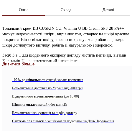
Опис
Склад
Деталі
Тональний крем ВВ CUSKIN CU: Vitamin U BB Cream SPF 28 PA++
маскує недосконалості шкіри, вирівнює тон, створює на шкірі красиве
покриття. Він освіжає шкіру, значно покращує колір обличчя, надає
шкірі доглянутого вигляду, робить її натуральною і здоровою.
Засіб 3 в 1 для щоденного експресу догляду містить пептиди, вітамін
E, вітамін U – запатентований інгредієнт:
Дивитися більше
– Дбайливо доглядає шкіру: зволожує, дарує еластичність і пружність,
захищає від вільних радикалів, заспокоює роздратування, вирівнює
тон
100% оригінальна
та сертифікована косметика
– Забезпечує природне покриття з гарним сяючим фінішем,
Безкоштовна
доставка по Україні від 2000 грн
тримається протягом 12 годин.
– Захищає від УФ-променів в умовах міста
Відправляємо
в день замовлення
(до 16:00)
АКТИВНІ ІНГРЕДІЄНТИ:
Швидка оплата
на сайті без комісій
Безкоштовні
консультації та підбір догляду
Ніацинамід: заспокоює шкіру, освітлює пігментацію
Система лояльності
з кешбеком та подарунок на День Народження
Токоферол (вітамін Е): підвищує імунітет шкіри, бореться з
вільними радикалами