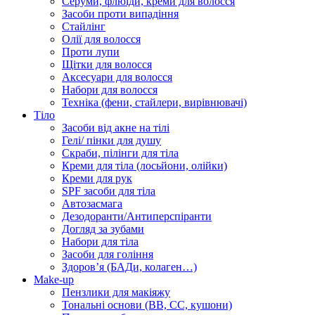
Серуми, флюїди, креми для волосся
Засоби проти випадіння
Стайлінг
Олії для волосся
Проти лупи
Щітки для волосся
Аксесуари для волосся
Набори для волосся
Техніка (фени, стайлери, вирівнювачі)
Тіло
Засоби від акне на тілі
Гелі/ пінки для душу
Скраби, пілінги для тіла
Креми для тіла (лосьйони, олійки)
Креми для рук
SPF засоби для тіла
Автозасмага
Дезодоранти/Антиперспіранти
Догляд за зубами
Набори для тіла
Засоби для гоління
Здоровʼя (БАДи, колаген…)
Make-up
Пензлики для макіяжу
Тональні основи (BB, CC, кушони)