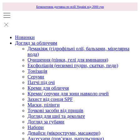
Безкоштовна доставка по всій Україні від 2000 грн
Новинки
Догляд за обличчям
Демакіяж (гідрофільні олії, бальзами, міцелярна
вода)
Очищення (пінки, гелі для вмивання)
Ексфоліація (ензимні пудри, скатки, педи)
Тонізація
Серуми
Патчі під очі
Креми для обличчя
Креми/ серуми для зони навколо очей
Захист від сонця SPF
Маски, пілінги
Точкові засоби від прищів
Догляд для шиї та декольте
Догляд за губами
Набори
Девайси (мікроструми, масажери)
Аксесуари (повʼязки, напульсники)