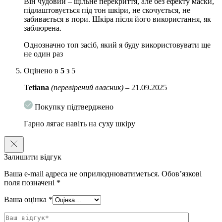
Він чудовий – щільне перекриття, але без ефекту маски,
підлаштовується під тон шкіри, не скочується, не
забивається в пори. Шкіра після його використання, як
заблюрена.
Однозначно топ засіб, який я буду використовувати ще
не один раз
Оцінено в
5
з 5
Tetiana
(перевірений власник)
–
21.09.2025
Покупку підтверджено
Гарно лягає навіть на суху шкіру
Залишити відгук
Ваша e-mail адреса не оприлюднюватиметься.
Обов’язкові
поля позначені
*
Ваша оцінка
*