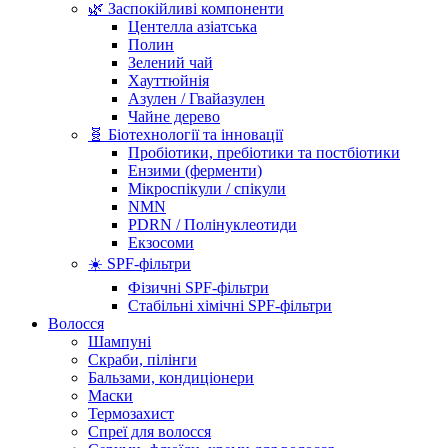
🌿 Заспокійливі компоненти
Центелла азіатська
Полин
Зелений чай
Хауттюйнія
Азулен / Гвайазулен
Чайне дерево
🧬 Біотехнології та інновації
Пробіотики, пребіотики та постбіотики
Ензими (ферменти)
Мікроспікули / спікули
NMN
PDRN / Полінуклеотиди
Екзосоми
☀️ SPF-фільтри
Фізичні SPF-фільтри
Стабільні хімічні SPF-фільтри
Волосся
Шампуні
Скраби, пілінги
Бальзами, кондиціонери
Маски
Термозахист
Спреї для волосся