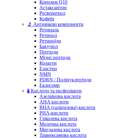
Коензим Q10
Астаксантин
Ресвератрол
Кофеїн
🔬 Антивікові компоненти
Ретиналь
Ретинол
Ретиноїди
Бакучіол
Пептиди
Мідні пептиди
Колаген
Еластин
NMN
PDRN / Полінуклеотиди
Екзосоми
🧪 Кислоти та ексфоліанти
Азелаїнова кислота
AHA кислоти
BHA (саліцилова) кислота
PHA-кислоти
Гліколева кислота
Молочна кислота
Мигдалева кислота
Транексамова кислота