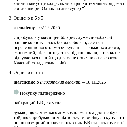
єдиний мінус це колір , який є трішки темнішим від моєї
світлої шкіри. Однак на літо супер 🙂
Оцінено в
5
з 5
soematemy
–
02.12.2025
Спробувала у мами цей бб крем, дуже сподобався)
раніше користувалась бб від ерборіан, але цей
перевершив його та мої очікування. Тримається довго,
економний, підлаштовується під тон шкіри, а також не
відчувається на ній що для мене є значною перевагою.
Класний склад, тому лайк)
Оцінено в
5
з 5
marchenko.o
(перевірений власник)
–
18.11.2025
Покупку підтверджено
найкращий ВВ для мене.
думаю, що самим вагомим компліментом для засобу є
той, що спробувавши мініатюрку, ти вирішуєш купувати
повнорозмірний продукт. ось з цим ВВ сталось саме так!