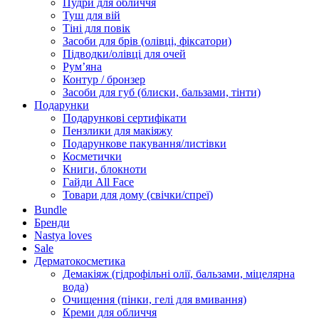
Пудри для обличчя
Туш для вій
Тіні для повік
Засоби для брів (олівці, фіксатори)
Підводки/олівці для очей
Румʼяна
Контур / бронзер
Засоби для губ (блиски, бальзами, тінти)
Подарунки
Подарункові сертифікати
Пензлики для макіяжу
Подарункове пакування/листівки
Косметички
Книги, блокноти
Гайди All Face
Товари для дому (свічки/спреї)
Bundle
Бренди
Nastya loves
Sale
Дерматокосметика
Демакіяж (гідрофільні олії, бальзами, міцелярна
вода)
Очищення (пінки, гелі для вмивання)
Креми для обличчя