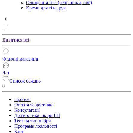
Очищення тіла (гелі, пінки, олії)
Креми для тіла, рук
Дивитися всі
Фізичні магазини
Чат
Список бажань
0
Про нас
Оплата та доставка
Консультації
Діагностика шкіри ШІ
Тест на тип шкіри
Програма лояльності
Блог