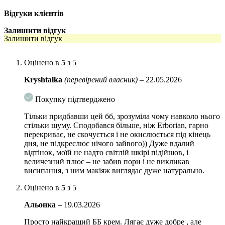
Відгуки клієнтів
Метилметіонін (вітамін U): заспокоює запалення, сприяє
регенерації
Залишити відгук
Залишити відгук
Ацетилдипептид-1 цетиловий ефір: запускає синтез
колагену, підвищує пружність шкіри
Оцінено в
5
з 5
Екстракт кореня давида: захищає шкіру від зовнішніх
факторів, заспокоює подразнення.
Kryshtalka
(перевірений власник)
–
22.05.2026
Екстракт насіння амаранту хвостатого: має антиоксидантну
Покупку підтверджено
дію, підвищує імунітет шкіри.
Тільки придбавши цей бб, зрозуміла чому навколо нього
СПОСІБ ЗАСТОСУВАННЯ:
Після основного догляду розподіліть
стільки шуму. Сподобався більше, ніж Erborian, гарно
рівномірно на шкірі обличчя. Можна наносити без попереднього
перекриває, не скочується і не окислюється під кінець
зволоження шкіри та праймера.
дня, не підкреслює нічого зайвого)) Дуже вдалий
відтінок, моїй не надто світлій шкірі підійшов, і
Об’єм:
45 мл
величезний плюс – не забив пори і не викликав
висипання, з ним макіяж виглядає дуже натурально.
Оцінено в
5
з 5
Альонка
–
19.03.2026
Просто найкращий ББ крем. Лягає дуже добре , але