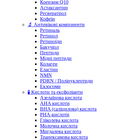
Коензим Q10
Астаксантин
Ресвератрол
Кофеїн
🔬 Антивікові компоненти
Ретиналь
Ретинол
Ретиноїди
Бакучіол
Пептиди
Мідні пептиди
Колаген
Еластин
NMN
PDRN / Полінуклеотиди
Екзосоми
🧪 Кислоти та ексфоліанти
Азелаїнова кислота
AHA кислоти
BHA (саліцилова) кислота
PHA-кислоти
Гліколева кислота
Молочна кислота
Мигдалева кислота
Транексамова кислота