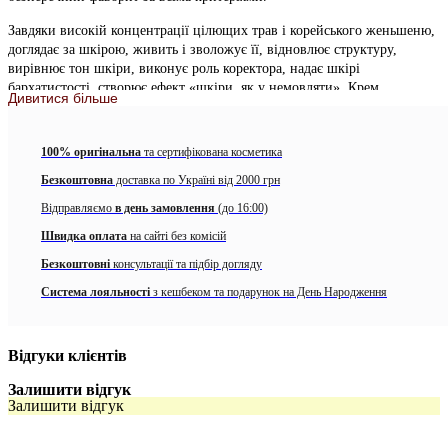
Завдяки високій концентрації цілющих трав і корейського женьшеню,
доглядає за шкірою, живить і зволожує її, відновлює структуру,
вирівнює тон шкіри, виконує роль коректора, надає шкірі
бархатистості, створює ефект «шкіри, як у немовляти». Крем
Дивитися більше
адаптується до відтінку шкіри.
У Франції бестселер BB крем Erborian був удостоєний численних
100% оригінальна
та сертифікована косметика
нагород: «Кращий ВВ-крем», «Кращий денний крем».
Безкоштовна
доставка по Україні від 2000 грн
Залишає оксамитовий фініш.
Відправляємо
в день замовлення
(до 16:00)
Результат: бездоганна і ідеально рівна шкіра, м’яка і бархатиста, без
Швидка оплата
на сайті без комісій
ефекту маски.
Безкоштовні
консультації та підбір догляду
Основні інгредієнти:
Система лояльності
з кешбеком та подарунок на День Народження
Корінь 6-річного корейського женьшеню,
екстракт кигелії,
Відгуки клієнтів
екстракт портулаку,
Залишити відгук
Залишити відгук
екстракт солодки голої,