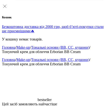
Кошик
Безкоштовна доставка від 2000 грн, щоб б’юті-покупки стали
ще приємнішими🔥
У кошику немає товарів.
Головна
/
Make-up
/
Тональні основи (BB, CC, кушони)
/
Тонуючий крем для обличчя Erborian BB Cream
Головна
/
Make-up
/
Тональні основи (BB, CC, кушони)
/
Тонуючий крем для обличчя Erborian BB Cream
bestseller
Цей засіб замовляють найчастіше