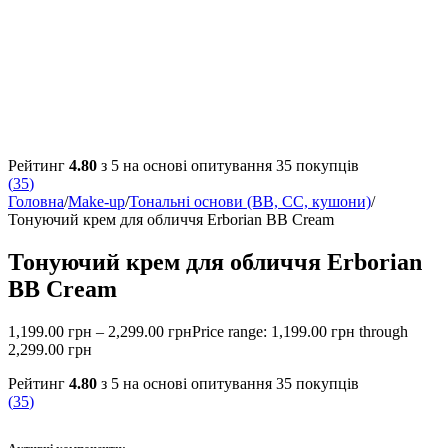
Рейтинг
4.80
з 5 на основі опитування
35
покупців
(
35
)
Головна
/
Make-up
/
Тональні основи (BB, CC, кушони)
/
Тонуючий крем для обличчя Erborian BB Cream
Тонуючий крем для обличчя Erborian
BB Cream
1,199.00
грн
–
2,299.00
грн
Price range: 1,199.00 грн through
2,299.00 грн
Рейтинг
4.80
з 5 на основі опитування
35
покупців
(
35
)