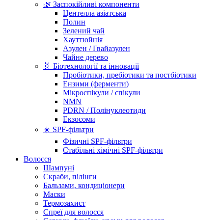
🌿 Заспокійливі компоненти
Центелла азіатська
Полин
Зелений чай
Хауттюйнія
Азулен / Гвайазулен
Чайне дерево
🧬 Біотехнології та інновації
Пробіотики, пребіотики та постбіотики
Ензими (ферменти)
Мікроспікули / спікули
NMN
PDRN / Полінуклеотиди
Екзосоми
☀️ SPF-фільтри
Фізичні SPF-фільтри
Стабільні хімічні SPF-фільтри
Волосся
Шампуні
Скраби, пілінги
Бальзами, кондиціонери
Маски
Термозахист
Спреї для волосся