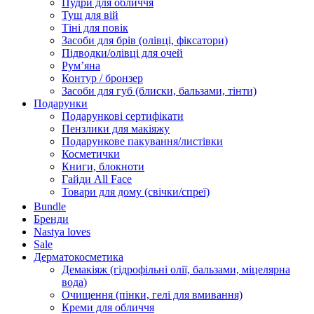
Пудри для обличчя
Туш для вій
Тіні для повік
Засоби для брів (олівці, фіксатори)
Підводки/олівці для очей
Румʼяна
Контур / бронзер
Засоби для губ (блиски, бальзами, тінти)
Подарунки
Подарункові сертифікати
Пензлики для макіяжу
Подарункове пакування/листівки
Косметички
Книги, блокноти
Гайди All Face
Товари для дому (свічки/спреї)
Bundle
Бренди
Nastya loves
Sale
Дерматокосметика
Демакіяж (гідрофільні олії, бальзами, міцелярна
вода)
Очищення (пінки, гелі для вмивання)
Креми для обличчя