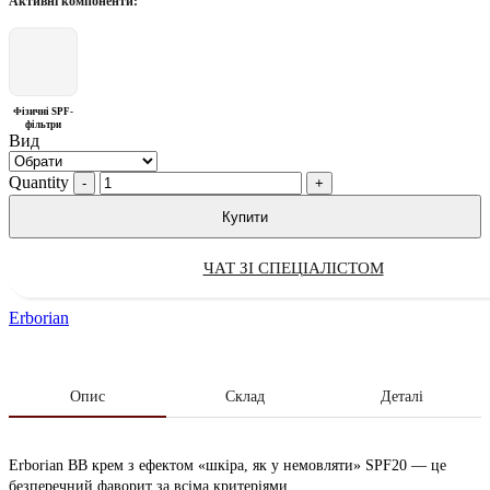
Активні компоненти:
Фізичні SPF-
фільтри
Вид
Quantity
Купити
ЧАТ ЗІ СПЕЦІАЛІСТОМ
Erborian
Опис
Склад
Деталі
Erborian BB крем з ефектом «шкіра, як у немовляти» SPF20 — це
безперечний фаворит за всіма критеріями.