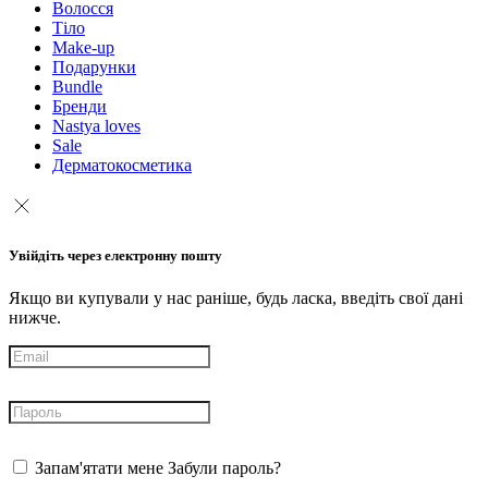
Волосся
Тіло
Make-up
Подарунки
Bundle
Бренди
Nastya loves
Sale
Дерматокосметика
Увійдіть через електронну пошту
Якщо ви купували у нас раніше, будь ласка, введіть свої дані
нижче.
Запам'ятати мене
Забули пароль?