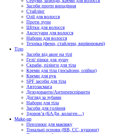
Серуми, флюїди, креми для волосся
Засоби проти випадіння
Стайлінг
Олії для волосся
Проти лупи
Щітки для волосся
Аксесуари для волосся
Набори для волосся
Техніка (фени, стайлери, вирівнювачі)
Тіло
Засоби від акне на тілі
Гелі/ пінки для душу
Скраби, пілінги для тіла
Креми для тіла (лосьйони, олійки)
Креми для рук
SPF засоби для тіла
Автозасмага
Дезодоранти/Антиперспіранти
Догляд за зубами
Набори для тіла
Засоби для гоління
Здоровʼя (БАДи, колаген…)
Make-up
Пензлики для макіяжу
Тональні основи (BB, CC, кушони)