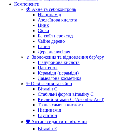
Компоненти
🎯 Акне та себоконтроль
Ніацинамід
Азелаїнова кислота
Цинк
Сірка
Бензоїл пероксид
Чайне дерево
Глина
Деревне вугілля
💧 Зволоження та відновлення бар’єру
Гіалуронова кислота
Пантенол
Кераміди (цераміди)
Ламелярна косметика
✨ Освітлення та сяйво
Вітамін С
Стабільні форми вітаміну С
Кислий вітамін С (Ascorbic Acid)
Транексамова кислота
Ніацинамід
Глутатіон
🛡️ Антиоксиданти та вітаміни
Вітамін Е