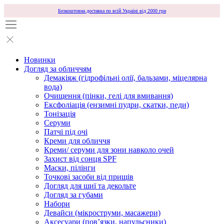
Безкоштовна доставка по всій Україні від 2000 грн
Новинки
Догляд за обличчям
Демакіяж (гідрофільні олії, бальзами, міцелярна
вода)
Очищення (пінки, гелі для вмивання)
Ексфоліація (ензимні пудри, скатки, педи)
Тонізація
Серуми
Патчі під очі
Креми для обличчя
Креми/ серуми для зони навколо очей
Захист від сонця SPF
Маски, пілінги
Точкові засоби від прищів
Догляд для шиї та декольте
Догляд за губами
Набори
Девайси (мікроструми, масажери)
Аксесуари (повʼязки, напульсники)