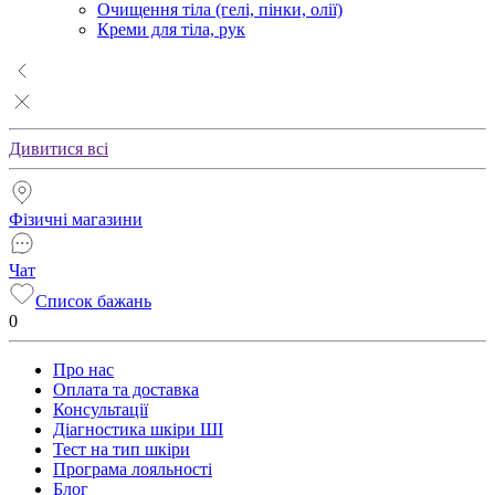
Очищення тіла (гелі, пінки, олії)
Креми для тіла, рук
Дивитися всі
Фізичні магазини
Чат
Список бажань
0
Про нас
Оплата та доставка
Консультації
Діагностика шкіри ШІ
Тест на тип шкіри
Програма лояльності
Блог