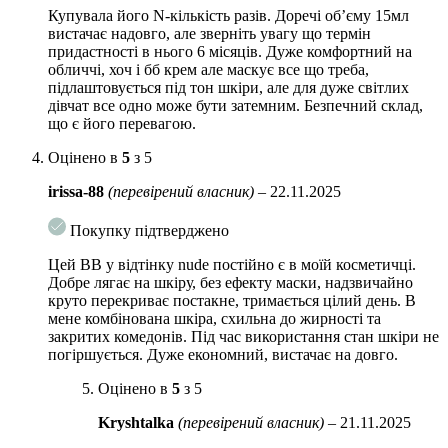
Купувала його N-кількість разів. Доречі обʼєму 15мл
вистачає надовго, але зверніть увагу що термін
придастності в нього 6 місяців. Дуже комфортний на
обличчі, хоч і бб крем але маскує все що треба,
підлаштовується під тон шкіри, але для дуже світлих
дівчат все одно може бути затемним. Безпечний склад,
що є його перевагою.
Оцінено в
5
з 5
irissa-88
(перевірений власник)
–
22.11.2025
Покупку підтверджено
Цей ВВ у відтінку nude постійно є в моїй косметичці.
Добре лягає на шкіру, без ефекту маски, надзвичайно
круто перекриває постакне, тримається цілий день. В
мене комбінована шкіра, схильна до жирності та
закритих комедонів. Під час використання стан шкіри не
погіршується. Дуже економний, вистачає на довго.
Оцінено в
5
з 5
Kryshtalka
(перевірений власник)
–
21.11.2025