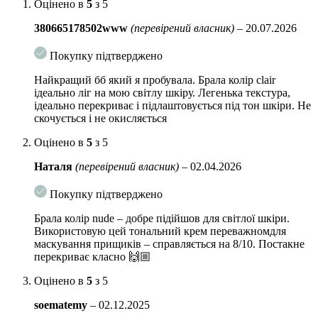
екстракт хвоща,
Оцінено в
5
з 5
екстракт камелії, вітамін Е.
380665178502www
(перевірений власник)
–
20.07.2026
Спосіб застосування:
Нанесіть кілька крапель BB крему на шкіру
Покупку підтверджено
обличчя. Рівномірно розподіліть і масажуйте до тих пір, поки крем
повністю не підлаштується до вашого типу шкіри. Крем покриває
Найкращий бб який я пробувала. Брала колір clair
шкіру тонкою вуаллю, при цьому не забиває пори, дозволяючи шкірі
ідеально ліг на мою світлу шкіру. Легенька текстура,
ідеально перекриває і підлаштовується під тон шкіри. Не
дихати.
скочується і не окисляється
Оцінено в
5
з 5
Наталя
(перевірений власник)
–
02.04.2026
Покупку підтверджено
Брала колір nude – добре підійшов для світлої шкіри.
Використовую цей тональний крем переважномдля
маскування прищиків – справляється на 8/10. Постакне
перекриває класно 🙌🏼
Оцінено в
5
з 5
soematemy
–
02.12.2025