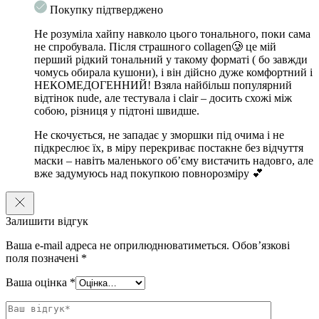
Покупку підтверджено
Не розуміла хайпу навколо цього тонального, поки сама
не спробувала. Після страшного collagen🥲 це мій
перший рідкий тональний у такому форматі ( бо завжди
чомусь обирала кушони), і він дійсно дуже комфортний і
НЕКОМЕДОГЕННИЙ! Взяла найбільш популярний
відтінок nude, але тестувала і clair – досить схожі між
собою, різниця у підтоні швидше.
Не скочується, не западає у зморшки під очима і не
підкреслює їх, в міру перекриває постакне без відчуття
маски – навіть маленького обʼєму вистачить надовго, але
вже задумуюсь над покупкою повнорозміру 💕
Залишити відгук
Ваша e-mail адреса не оприлюднюватиметься.
Обов’язкові
поля позначені
*
Ваша оцінка
*