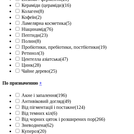
Кераміди (цераміди)
(16)
Колаген
(8)
Кофеїн
(2)
Ламелярна косметика
(5)
Ніацинамід
(76)
Пептиди
(23)
Полин
(8)
Пробіотики, пребіотики, постбіотики
(19)
Ретинол
(3)
Центелла азіатська
(47)
Цинк
(28)
Чайне дерево
(25)
По призначенню
+
Акне і запалення
(196)
Антивіковий догляд
(49)
Від пігментації і постакне
(124)
Від темних кіл
(6)
Від чорних цяток і розширених пор
(266)
Зневоднена
(62)
Купероз
(20)