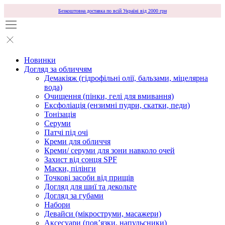
Безкоштовна доставка по всій Україні від 2000 грн
Новинки
Догляд за обличчям
Демакіяж (гідрофільні олії, бальзами, міцелярна
вода)
Очищення (пінки, гелі для вмивання)
Ексфоліація (ензимні пудри, скатки, педи)
Тонізація
Серуми
Патчі під очі
Креми для обличчя
Креми/ серуми для зони навколо очей
Захист від сонця SPF
Маски, пілінги
Точкові засоби від прищів
Догляд для шиї та декольте
Догляд за губами
Набори
Девайси (мікроструми, масажери)
Аксесуари (повʼязки, напульсники)