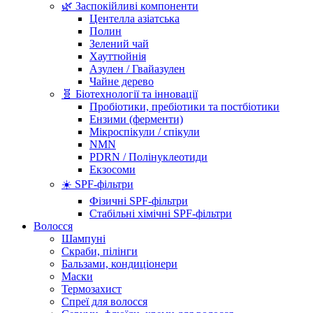
🌿 Заспокійливі компоненти
Центелла азіатська
Полин
Зелений чай
Хауттюйнія
Азулен / Гвайазулен
Чайне дерево
🧬 Біотехнології та інновації
Пробіотики, пребіотики та постбіотики
Ензими (ферменти)
Мікроспікули / спікули
NMN
PDRN / Полінуклеотиди
Екзосоми
☀️ SPF-фільтри
Фізичні SPF-фільтри
Стабільні хімічні SPF-фільтри
Волосся
Шампуні
Скраби, пілінги
Бальзами, кондиціонери
Маски
Термозахист
Спреї для волосся