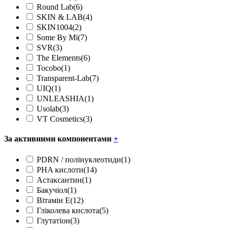
Round Lab
(6)
SKIN & LAB
(4)
SKIN1004
(2)
Some By Mi
(7)
SVR
(3)
The Elements
(6)
Tocobo
(1)
Transparent-Lab
(7)
UIQ
(1)
UNLEASHIA
(1)
Usolab
(3)
VT Cosmetics
(3)
За активними компонентами
+
PDRN / полінуклеотиди
(1)
PHA кислоти
(14)
Астаксантин
(1)
Бакучіол
(1)
Вітамін Е
(12)
Гліколева кислота
(5)
Глутатіон
(3)