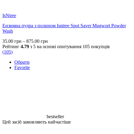
IsNtree
Ензимна пудра з полином Isntree Spot Saver Mugwort Powder
Wash
Price
35.00
грн
–
875.00
грн
range:
Рейтинг
4.79
з 5 на основі опитування
105
покупців
35.00 грн
(
105
)
through
Обрати
875.00 грн
Favorite
bestseller
Цей засіб замовляють найчастіше