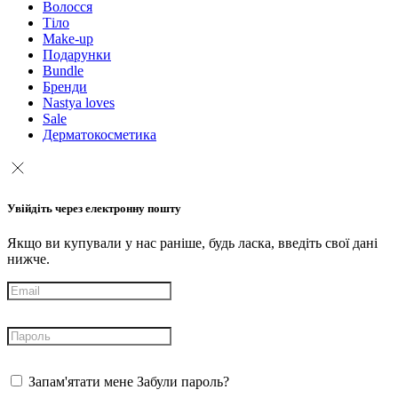
Волосся
Тіло
Make-up
Подарунки
Bundle
Бренди
Nastya loves
Sale
Дерматокосметика
Увійдіть через електронну пошту
Якщо ви купували у нас раніше, будь ласка, введіть свої дані
нижче.
Запам'ятати мене
Забули пароль?