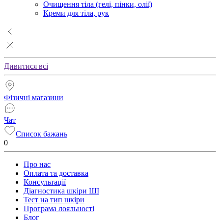
Очищення тіла (гелі, пінки, олії)
Креми для тіла, рук
Дивитися всі
Фізичні магазини
Чат
Список бажань
0
Про нас
Оплата та доставка
Консультації
Діагностика шкіри ШІ
Тест на тип шкіри
Програма лояльності
Блог