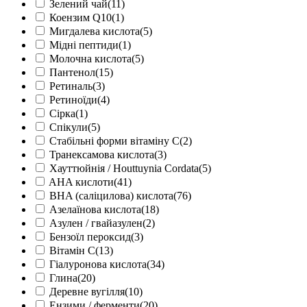
Зелений чай
(11)
Коензим Q10
(1)
Мигдалева кислота
(5)
Мідні пептиди
(1)
Молочна кислота
(5)
Пантенол
(15)
Ретиналь
(3)
Ретиноїди
(4)
Сірка
(1)
Спікули
(5)
Стабільні форми вітаміну С
(2)
Транексамова кислота
(3)
Хауттюйнія / Houttuynia Cordata
(5)
AHA кислоти
(41)
BHA (саліцилова) кислота
(76)
Азелаїнова кислота
(18)
Азулен / гвайазулен
(2)
Бензоїл пероксид
(3)
Вітамін С
(13)
Гіалуронова кислота
(34)
Глина
(20)
Деревне вугілля
(10)
Ензими / ферменти
(20)