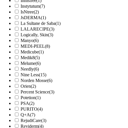
Innisfree
(1)
Instytutum
(7)
IsNtree
(2)
JsDERMA
(1)
La Sultane de Saba
(1)
LALARECIPE
(3)
Logically, Skin
(3)
Manyo
(6)
MEDI-PEEL
(8)
Medicube
(1)
Medik8
(5)
Melume
(6)
Needly
(6)
Nine Less
(15)
Norden Mosse
(6)
Orien
(2)
Percent Science
(3)
Potetion
(1)
PSA
(2)
PURITO
(4)
Q+A
(7)
RejudiCare
(3)
Reviderm
(4)