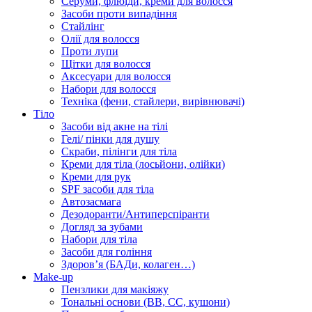
Серуми, флюїди, креми для волосся
Засоби проти випадіння
Стайлінг
Олії для волосся
Проти лупи
Щітки для волосся
Аксесуари для волосся
Набори для волосся
Техніка (фени, стайлери, вирівнювачі)
Тіло
Засоби від акне на тілі
Гелі/ пінки для душу
Скраби, пілінги для тіла
Креми для тіла (лосьйони, олійки)
Креми для рук
SPF засоби для тіла
Автозасмага
Дезодоранти/Антиперспіранти
Догляд за зубами
Набори для тіла
Засоби для гоління
Здоровʼя (БАДи, колаген…)
Make-up
Пензлики для макіяжу
Тональні основи (BB, CC, кушони)