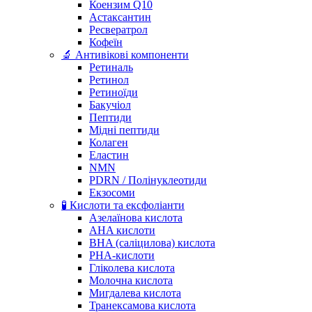
Коензим Q10
Астаксантин
Ресвератрол
Кофеїн
🔬 Антивікові компоненти
Ретиналь
Ретинол
Ретиноїди
Бакучіол
Пептиди
Мідні пептиди
Колаген
Еластин
NMN
PDRN / Полінуклеотиди
Екзосоми
🧪 Кислоти та ексфоліанти
Азелаїнова кислота
AHA кислоти
BHA (саліцилова) кислота
PHA-кислоти
Гліколева кислота
Молочна кислота
Мигдалева кислота
Транексамова кислота