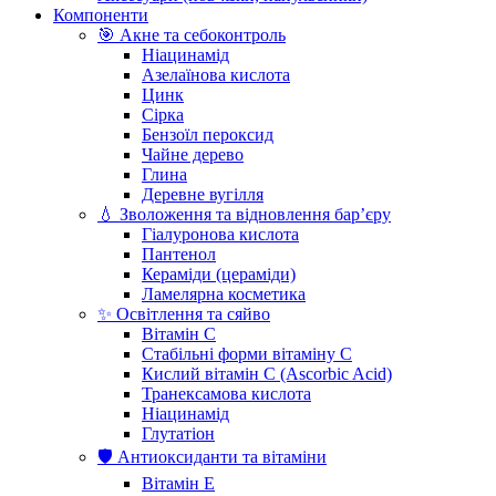
Компоненти
🎯 Акне та себоконтроль
Ніацинамід
Азелаїнова кислота
Цинк
Сірка
Бензоїл пероксид
Чайне дерево
Глина
Деревне вугілля
💧 Зволоження та відновлення бар’єру
Гіалуронова кислота
Пантенол
Кераміди (цераміди)
Ламелярна косметика
✨ Освітлення та сяйво
Вітамін С
Стабільні форми вітаміну С
Кислий вітамін С (Ascorbic Acid)
Транексамова кислота
Ніацинамід
Глутатіон
🛡️ Антиоксиданти та вітаміни
Вітамін Е