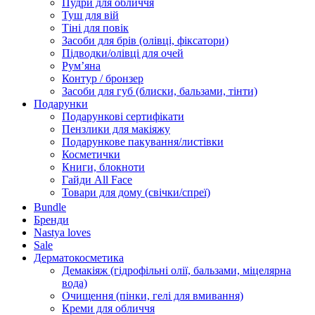
Пудри для обличчя
Туш для вій
Тіні для повік
Засоби для брів (олівці, фіксатори)
Підводки/олівці для очей
Румʼяна
Контур / бронзер
Засоби для губ (блиски, бальзами, тінти)
Подарунки
Подарункові сертифікати
Пензлики для макіяжу
Подарункове пакування/листівки
Косметички
Книги, блокноти
Гайди All Face
Товари для дому (свічки/спреї)
Bundle
Бренди
Nastya loves
Sale
Дерматокосметика
Демакіяж (гідрофільні олії, бальзами, міцелярна
вода)
Очищення (пінки, гелі для вмивання)
Креми для обличчя