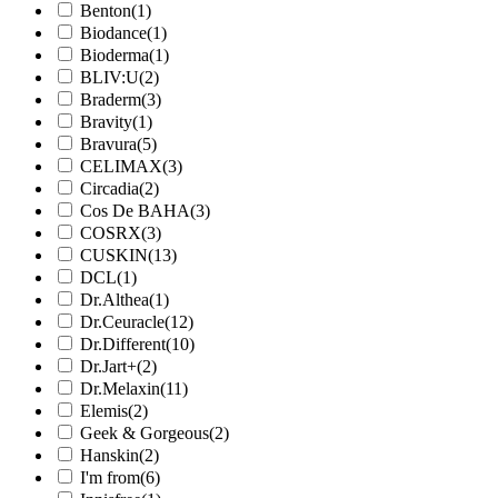
Benton
(1)
Biodance
(1)
Bioderma
(1)
BLIV:U
(2)
Braderm
(3)
Bravity
(1)
Bravura
(5)
CELIMAX
(3)
Circadia
(2)
Cos De BAHA
(3)
COSRX
(3)
CUSKIN
(13)
DCL
(1)
Dr.Althea
(1)
Dr.Ceuracle
(12)
Dr.Different
(10)
Dr.Jart+
(2)
Dr.Melaxin
(11)
Elemis
(2)
Geek & Gorgeous
(2)
Hanskin
(2)
I'm from
(6)