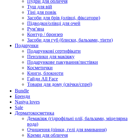
Пудри для обличчя
Туш для вій
Тіні для повік
Засоби для брів (олівці, фіксатори)
Підводки/олівці для очей
Румʼяна
Контур / бронзер
Засоби для губ (блиски, бальзами, тінти)
Подарунки
Подарункові сертифікати
Пензлики для макіяжу
Подарункове пакування/листівки
Косметички
Книги, блокноти
Гайди All Face
Товари для дому (свічки/спреї)
Bundle
Бренди
Nastya loves
Sale
Дерматокосметика
Демакіяж (гідрофільні олії, бальзами, міцелярна
вода)
Очищення (пінки, гелі для вмивання)
Креми для обличчя