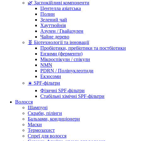
🌿 Заспокійливі компоненти
Центелла азіатська
Полин
Зелений чай
Хауттюйнія
Азулен / Гвайазулен
Чайне дерево
🧬 Біотехнології та інновації
Пробіотики, пребіотики та постбіотики
Ензими (ферменти)
Мікроспікули / спікули
NMN
PDRN / Полінуклеотиди
Екзосоми
☀️ SPF-фільтри
Фізичні SPF-фільтри
Стабільні хімічні SPF-фільтри
Волосся
Шампуні
Скраби, пілінги
Бальзами, кондиціонери
Маски
Термозахист
Спреї для волосся