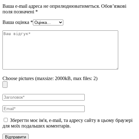
Підходить для всіх типів шкіри, у тому числі і для чутливої.
Ваша e-mail адреса не оприлюднюватиметься.
Обов’язкові
поля позначені
*
Спосіб застосування:
нанесіть пару крапель гідрофільної олії на суху
шкіру, акуратно помасажуйте обличчя. Додайте трохи води і
Ваша оцінка
*
продовжуйте масажувати, поки масло не перетвориться в молочко.
Змийте засіб теплою водою.
Об’єм: 155 мл
Choose pictures (maxsize: 2000kB, max files: 2)
Зберегти моє ім'я, e-mail, та адресу сайту в цьому браузері
для моїх подальших коментарів.