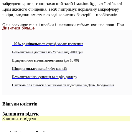
забруднення, пил, сонцезахисний засіб і макіяж будь-якої стійкості.
Крім якісного очищення, засіб підтримує нормальну мікрофлору
шкіри, завдяки вмісту в складі корисних бактерій – пробіотиків.
Олія розчиняє сальні пробки і надлишки себуму, очищає пори. При
Дивитися більше
регулярному застосуванні засіб регулює вироблення шкірного себума,
відновлює ліпідний баланс і запобігає появі чорних цяток. Не
викликає почуття стягнутості, а навпаки, пом’якшує шкіру і запобігає
100% оригінальна
та сертифікована косметика
появі лущення.
Безкоштовна
доставка по Україні від 2000 грн
Підійде для самої чутливої ​​шкіри, не викликає алергії і подразнень.
Відправляємо
в день замовлення
(до 16:00)
Масляниста текстура при контакті з водою перетворюється в ніжне
Швидка оплата
на сайті без комісій
молочко, яке повністю змивається теплою водою і засобом для
Безкоштовні
консультації та підбір догляду
вмивання, не залишаючи жирної плівки і неприємних відчуттів.
Система лояльності
з кешбеком та подарунок на День Народження
Гідрофільна олія містить
6 видів пробіотиків
, які підтримують
нормальну мікрофлору шкіри, а також сприяють освітленню
пігментації і вирівнюють тон шкіри:
Відгуки клієнтів
Лізат лактобактерій має протизапальну дію, відновлює
Залишити відгук
пошкоджені функції епідермісу. Полегшує симптоми
Залишити відгук
запальних захворювань шкіри, зменшує її чутливість, а
також підтримує її еластичність, гладкість і пружність. Має