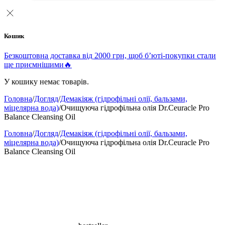
Кошик
Безкоштовна доставка від 2000 грн, щоб б’юті-покупки стали
ще приємнішими🔥
У кошику немає товарів.
Головна
/
Догляд
/
Демакіяж (гідрофільні олії, бальзами,
міцелярна вода)
/
Очищуюча гідрофільна олія Dr.Ceuracle Pro
Balance Cleansing Oil
Головна
/
Догляд
/
Демакіяж (гідрофільні олії, бальзами,
міцелярна вода)
/
Очищуюча гідрофільна олія Dr.Ceuracle Pro
Balance Cleansing Oil