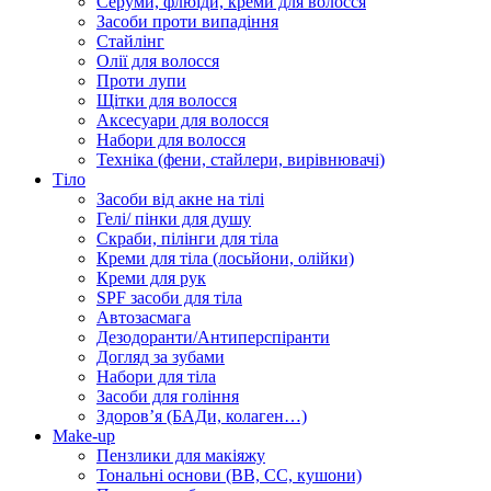
Серуми, флюїди, креми для волосся
Засоби проти випадіння
Стайлінг
Олії для волосся
Проти лупи
Щітки для волосся
Аксесуари для волосся
Набори для волосся
Техніка (фени, стайлери, вирівнювачі)
Тіло
Засоби від акне на тілі
Гелі/ пінки для душу
Скраби, пілінги для тіла
Креми для тіла (лосьйони, олійки)
Креми для рук
SPF засоби для тіла
Автозасмага
Дезодоранти/Антиперспіранти
Догляд за зубами
Набори для тіла
Засоби для гоління
Здоровʼя (БАДи, колаген…)
Make-up
Пензлики для макіяжу
Тональні основи (BB, CC, кушони)