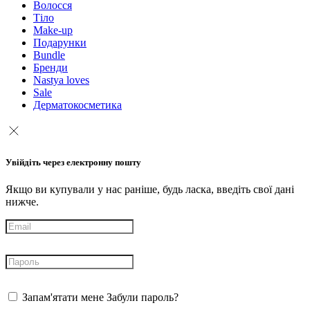
Волосся
Тіло
Make-up
Подарунки
Bundle
Бренди
Nastya loves
Sale
Дерматокосметика
Увійдіть через електронну пошту
Якщо ви купували у нас раніше, будь ласка, введіть свої дані
нижче.
Запам'ятати мене
Забули пароль?