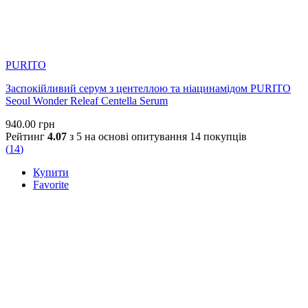
PURITO
Заспокійливий серум з центеллою та ніацинамідом PURITO
Seoul Wonder Releaf Centella Serum
940.00
грн
Рейтинг
4.07
з 5 на основі опитування
14
покупців
(
14
)
Купити
Favorite