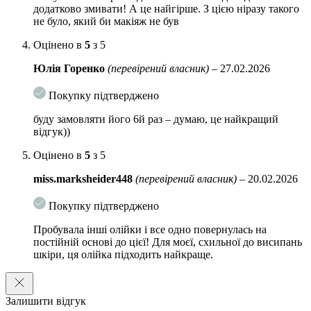
пружність шкіри. Покращують колір обличчя, регулюють
додатково змивати! А це найгірше. З цією ніразу такого
вироблення меланіну, освітлюють гиперпигментацию.
не було, який би макіяж не був
Засіб також містить:
Оцінено в
5
з 5
Олія насіння соняшнику – глибоко живить, зволожує і
Юлія Горенко
(перевірений власник)
–
27.02.2026
пом’якшує, розгладжує мікрорельєф і робить шкіру більш
пружною і еластичною. Володіє загоює дією, прискорює
Покупку підтверджено
процес відновлення і регенерації клітин.
буду замовляти його 6й раз – думаю, це найкращий
Олія жожоба – підтримує еластичність і пружність шкіри.
відгук))
Живить шкіру вітамінами А і Е, попереджає поява почуття
Оцінено в
5
з 5
сухості, лущення і роздратувань.
miss.marksheider448
(перевірений власник)
–
20.02.2026
Олія насіння пенника лугового – володіє зволожуючими
властивостями, живить і пом’якшує, заспокоює
Покупку підтверджено
роздратовану шкіру.
Пробувала інші олійки і все одно повернулась на
Токоферол – захищає шкіру від негативного впливу
постійній основі до цієї! Для моєї, схильної до висипань
зовнішніх факторів, попереджає окислення ненасичених
шкіри, ця олійка підходить найкраще.
ліпідів.
Цитрусові масла освіжають, вирівнюють тон, усувають
жирний блиск.
Залишити відгук