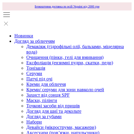
Безкоштовна доставка по всій Україні від 2000 грн
Новинки
Догляд за обличчям
Демакіяж (гідрофільні олії, бальзами, міцелярна
вода)
Очищення (пінки, гелі для вмивання)
Ексфоліація (ензимні пудри, скатки, педи)
Тонізація
Серуми
Патчі під очі
Креми для обличчя
Креми/ серуми для зони навколо очей
Захист від сонця SPF
Маски, пілінги
Точкові засоби від прищів
Догляд для шиї та декольте
Догляд за губами
Набори
Девайси (мікроструми, масажери)
Аксесуари (повʼязки, напульсники)