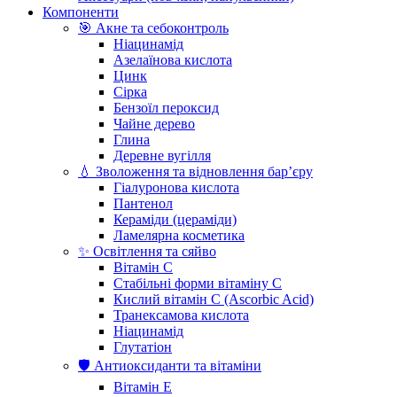
Компоненти
🎯 Акне та себоконтроль
Ніацинамід
Азелаїнова кислота
Цинк
Сірка
Бензоїл пероксид
Чайне дерево
Глина
Деревне вугілля
💧 Зволоження та відновлення бар’єру
Гіалуронова кислота
Пантенол
Кераміди (цераміди)
Ламелярна косметика
✨ Освітлення та сяйво
Вітамін С
Стабільні форми вітаміну С
Кислий вітамін С (Ascorbic Acid)
Транексамова кислота
Ніацинамід
Глутатіон
🛡️ Антиоксиданти та вітаміни
Вітамін Е