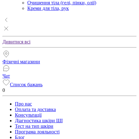
Очищення тіла (гелі, пінки, олії)
Креми для тіла, рук
Дивитися всі
Фізичні магазини
Чат
Список бажань
0
Про нас
Оплата та доставка
Консультації
Діагностика шкіри ШІ
Тест на тип шкіри
Програма лояльності
Блог