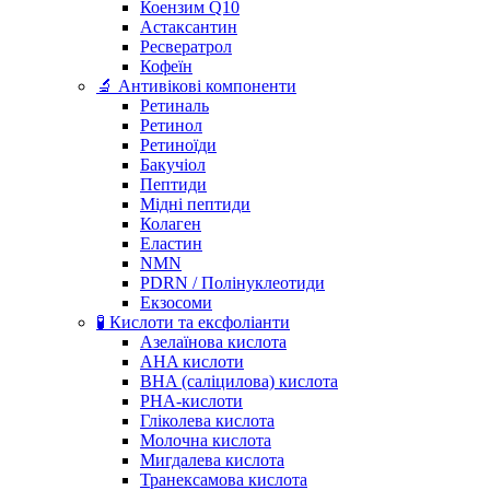
Коензим Q10
Астаксантин
Ресвератрол
Кофеїн
🔬 Антивікові компоненти
Ретиналь
Ретинол
Ретиноїди
Бакучіол
Пептиди
Мідні пептиди
Колаген
Еластин
NMN
PDRN / Полінуклеотиди
Екзосоми
🧪 Кислоти та ексфоліанти
Азелаїнова кислота
AHA кислоти
BHA (саліцилова) кислота
PHA-кислоти
Гліколева кислота
Молочна кислота
Мигдалева кислота
Транексамова кислота