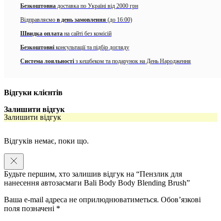
Можна використовувати з усіма автозасмагами Bali Body чи інших
Безкоштовна
доставка по Україні від 2000 грн
брендів.
Відправляємо
в день замовлення
(до 16:00)
Швидка оплата
на сайті без комісій
Безкоштовні
консультації та підбір догляду
Система лояльності
з кешбеком та подарунок на День Народження
Відгуки клієнтів
Залишити відгук
Залишити відгук
Відгуків немає, поки що.
Будьте першим, хто залишив відгук на “Пензлик для
нанесення автозасмаги Bali Body Body Blending Brush”
Ваша e-mail адреса не оприлюднюватиметься.
Обов’язкові
поля позначені
*