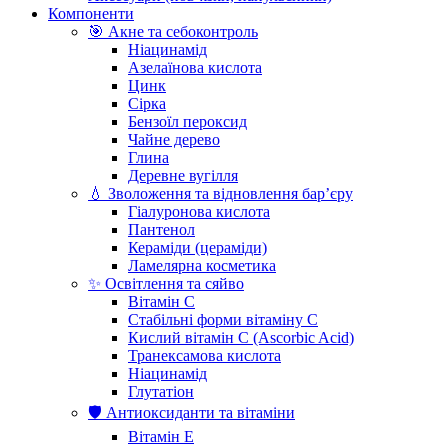
Компоненти
🎯 Акне та себоконтроль
Ніацинамід
Азелаїнова кислота
Цинк
Сірка
Бензоїл пероксид
Чайне дерево
Глина
Деревне вугілля
💧 Зволоження та відновлення бар’єру
Гіалуронова кислота
Пантенол
Кераміди (цераміди)
Ламелярна косметика
✨ Освітлення та сяйво
Вітамін С
Стабільні форми вітаміну С
Кислий вітамін С (Ascorbic Acid)
Транексамова кислота
Ніацинамід
Глутатіон
🛡️ Антиоксиданти та вітаміни
Вітамін Е