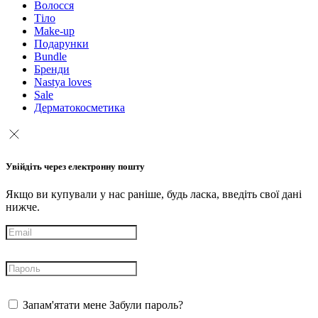
Волосся
Тіло
Make-up
Подарунки
Bundle
Бренди
Nastya loves
Sale
Дерматокосметика
Увійдіть через електронну пошту
Якщо ви купували у нас раніше, будь ласка, введіть свої дані
нижче.
Запам'ятати мене
Забули пароль?