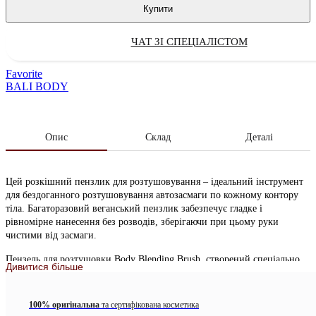
Купити
ЧАТ ЗІ СПЕЦІАЛІСТОМ
Favorite
BALI BODY
Опис
Склад
Деталі
Цей розкішний пензлик для розтушовування – ідеальний інструмент
для бездоганного розтушовування автозасмаги по кожному контору
тіла. Багаторазовий веганський пензлик забезпечує гладке і
рівномірне нанесення без розводів, зберігаючи при цьому руки
чистими від засмаги.
Пензель для розтушовки Body Blending Brush, створений спеціально
Дивитися більше
для бездоганного розтушування спрею для миттєвої засмаги на шкірі,
дуже м’який, на 100% веганський, його легко чистити і
використовувати повторно.
100% оригінальна
та сертифікована косметика