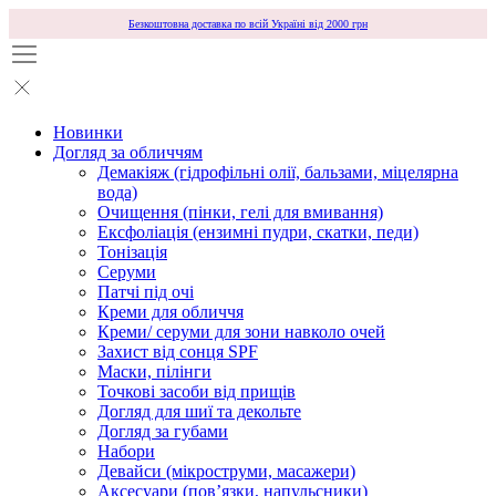
Безкоштовна доставка по всій Україні від 2000 грн
Новинки
Догляд за обличчям
Демакіяж (гідрофільні олії, бальзами, міцелярна
вода)
Очищення (пінки, гелі для вмивання)
Ексфоліація (ензимні пудри, скатки, педи)
Тонізація
Серуми
Патчі під очі
Креми для обличчя
Креми/ серуми для зони навколо очей
Захист від сонця SPF
Маски, пілінги
Точкові засоби від прищів
Догляд для шиї та декольте
Догляд за губами
Набори
Девайси (мікроструми, масажери)
Аксесуари (повʼязки, напульсники)