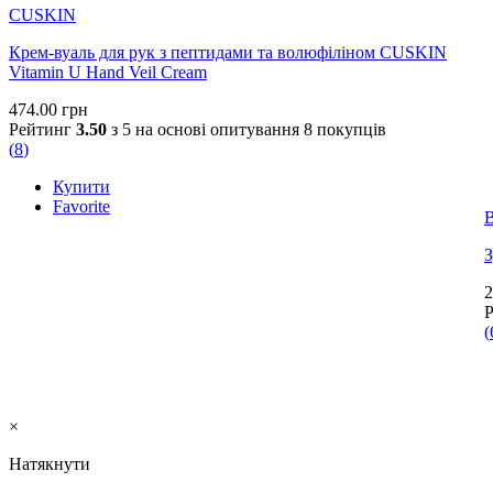
CUSKIN
Крем-вуаль для рук з пептидами та волюфіліном CUSKIN
Vitamin U Hand Veil Cream
474.00
грн
Рейтинг
3.50
з 5 на основі опитування
8
покупців
(
8
)
Купити
Favorite
B
З
2
(
×
Натякнути