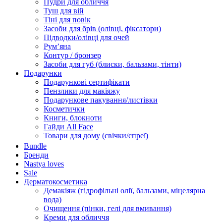
Пудри для обличчя
Туш для вій
Тіні для повік
Засоби для брів (олівці, фіксатори)
Підводки/олівці для очей
Румʼяна
Контур / бронзер
Засоби для губ (блиски, бальзами, тінти)
Подарунки
Подарункові сертифікати
Пензлики для макіяжу
Подарункове пакування/листівки
Косметички
Книги, блокноти
Гайди All Face
Товари для дому (свічки/спреї)
Bundle
Бренди
Nastya loves
Sale
Дерматокосметика
Демакіяж (гідрофільні олії, бальзами, міцелярна
вода)
Очищення (пінки, гелі для вмивання)
Креми для обличчя