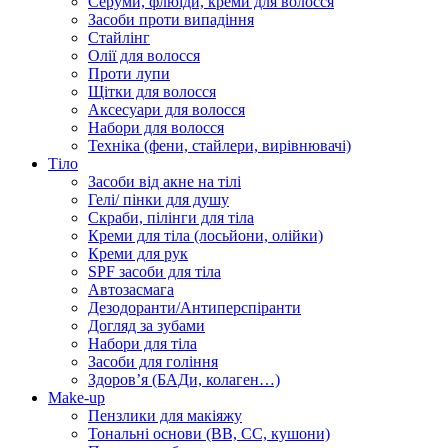
Серуми, флюїди, креми для волосся
Засоби проти випадіння
Стайлінг
Олії для волосся
Проти лупи
Щітки для волосся
Аксесуари для волосся
Набори для волосся
Техніка (фени, стайлери, вирівнювачі)
Тіло
Засоби від акне на тілі
Гелі/ пінки для душу
Скраби, пілінги для тіла
Креми для тіла (лосьйони, олійки)
Креми для рук
SPF засоби для тіла
Автозасмага
Дезодоранти/Антиперспіранти
Догляд за зубами
Набори для тіла
Засоби для гоління
Здоровʼя (БАДи, колаген…)
Make-up
Пензлики для макіяжу
Тональні основи (BB, CC, кушони)