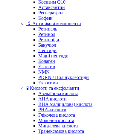
Коензим Q10
Астаксантин
Ресвератрол
Кофеїн
🔬 Антивікові компоненти
Ретиналь
Ретинол
Ретиноїди
Бакучіол
Пептиди
Мідні пептиди
Колаген
Еластин
NMN
PDRN / Полінуклеотиди
Екзосоми
🧪 Кислоти та ексфоліанти
Азелаїнова кислота
AHA кислоти
BHA (саліцилова) кислота
PHA-кислоти
Гліколева кислота
Молочна кислота
Мигдалева кислота
Транексамова кислота