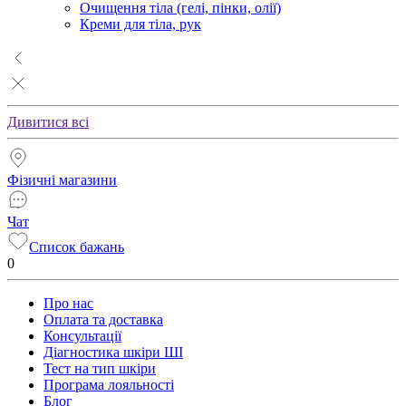
Очищення тіла (гелі, пінки, олії)
Креми для тіла, рук
Дивитися всі
Фізичні магазини
Чат
Список бажань
0
Про нас
Оплата та доставка
Консультації
Діагностика шкіри ШІ
Тест на тип шкіри
Програма лояльності
Блог