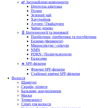
🌿 Заспокійливі компоненти
Центелла азіатська
Полин
Зелений чай
Хауттюйнія
Азулен / Гвайазулен
Чайне дерево
🧬 Біотехнології та інновації
Пробіотики, пребіотики та постбіотики
Ензими (ферменти)
Мікроспікули / спікули
NMN
PDRN / Полінуклеотиди
Екзосоми
☀️ SPF-фільтри
Фізичні SPF-фільтри
Стабільні хімічні SPF-фільтри
Волосся
Шампуні
Скраби, пілінги
Бальзами, кондиціонери
Маски
Термозахист
Спреї для волосся