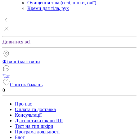
Очищення тіла (гелі, пінки, олії)
Креми для тіла, рук
Дивитися всі
Фізичні магазини
Чат
Список бажань
0
Про нас
Оплата та доставка
Консультації
Діагностика шкіри ШІ
Тест на тип шкіри
Програма лояльності
Блог