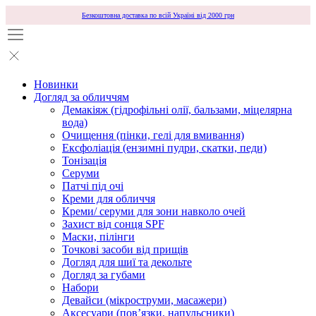
Безкоштовна доставка по всій Україні від 2000 грн
Новинки
Догляд за обличчям
Демакіяж (гідрофільні олії, бальзами, міцелярна
вода)
Очищення (пінки, гелі для вмивання)
Ексфоліація (ензимні пудри, скатки, педи)
Тонізація
Серуми
Патчі під очі
Креми для обличчя
Креми/ серуми для зони навколо очей
Захист від сонця SPF
Маски, пілінги
Точкові засоби від прищів
Догляд для шиї та декольте
Догляд за губами
Набори
Девайси (мікроструми, масажери)
Аксесуари (повʼязки, напульсники)