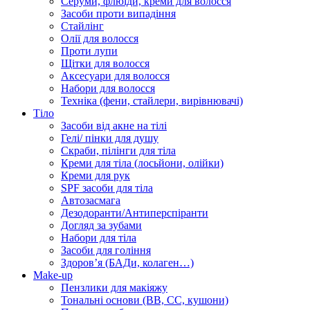
Серуми, флюїди, креми для волосся
Засоби проти випадіння
Стайлінг
Олії для волосся
Проти лупи
Щітки для волосся
Аксесуари для волосся
Набори для волосся
Техніка (фени, стайлери, вирівнювачі)
Тіло
Засоби від акне на тілі
Гелі/ пінки для душу
Скраби, пілінги для тіла
Креми для тіла (лосьйони, олійки)
Креми для рук
SPF засоби для тіла
Автозасмага
Дезодоранти/Антиперспіранти
Догляд за зубами
Набори для тіла
Засоби для гоління
Здоровʼя (БАДи, колаген…)
Make-up
Пензлики для макіяжу
Тональні основи (BB, CC, кушони)