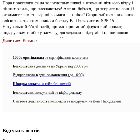
Пора повеселитися на золотистому пляжі в оточенні літнього вітру і
пінних хвиль, що плескаються! Але ви боїтеся, що згорите на сонці і
отримаєте замість гарної засмаги — опіки? Скористайтеся шикарною
олією з екстрактом ананаса бренду Bali із захистом SPF 15.
Натуральний б’юті-засіб, що має приємний фруктовий аромат,
подарує вам глибоку засмагу, доглядаючи епідерміс і наповнюючи
його корисними речовинами. Вже після першого застосування ваше
Дивитися більше
тіло набуде глибокого сяйва, природним чином покращуючи тонус і
відновлюючи ніжну шкіру.
100% оригінальна
та сертифікована косметика
Особливості Body Pineapple Tanning Oil SPF 15 від бренду Bali:
Безкоштовна
доставка по Україні від 2000 грн
– має захисний фактор SPF 15;
Відправляємо
в день замовлення
(до 16:00)
– уберігає шкіру від агресивного впливу УФ-променів;
– зволожує та живить епідерміс корисними речовинами;
Швидка оплата
на сайті без комісій
– дарує тілу глибоку, золотисту засмагу;
Безкоштовні
консультації та підбір догляду
– надає шкірі природного сяйва;
– покращує тонус епідермісу;
Система лояльності
з кешбеком та подарунок на День Народження
– повністю веганський продукт;
– можна використовувати вагітним та дітям;
– має яскравий аромат тропічних фруктів;
– збагачено мигдальним та кокосовим маслом;
Відгуки клієнтів
– прискорює процес загоєння шкіри.