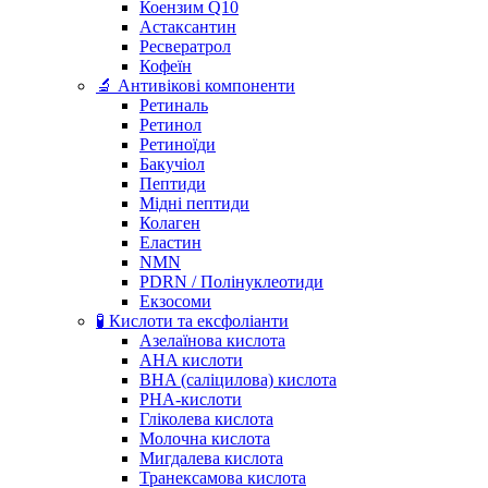
Коензим Q10
Астаксантин
Ресвератрол
Кофеїн
🔬 Антивікові компоненти
Ретиналь
Ретинол
Ретиноїди
Бакучіол
Пептиди
Мідні пептиди
Колаген
Еластин
NMN
PDRN / Полінуклеотиди
Екзосоми
🧪 Кислоти та ексфоліанти
Азелаїнова кислота
AHA кислоти
BHA (саліцилова) кислота
PHA-кислоти
Гліколева кислота
Молочна кислота
Мигдалева кислота
Транексамова кислота