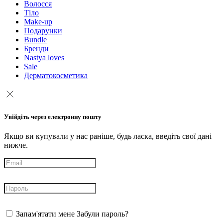
Волосся
Тіло
Make-up
Подарунки
Bundle
Бренди
Nastya loves
Sale
Дерматокосметика
Увійдіть через електронну пошту
Якщо ви купували у нас раніше, будь ласка, введіть свої дані
нижче.
Запам'ятати мене
Забули пароль?