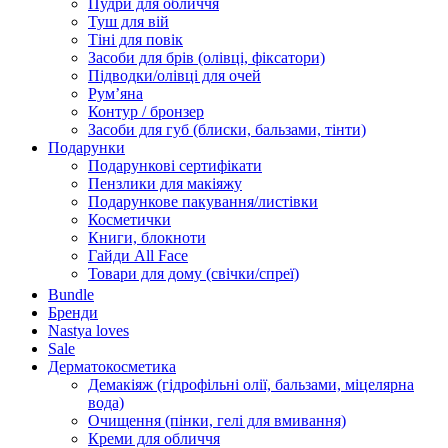
Пудри для обличчя
Туш для вій
Тіні для повік
Засоби для брів (олівці, фіксатори)
Підводки/олівці для очей
Румʼяна
Контур / бронзер
Засоби для губ (блиски, бальзами, тінти)
Подарунки
Подарункові сертифікати
Пензлики для макіяжу
Подарункове пакування/листівки
Косметички
Книги, блокноти
Гайди All Face
Товари для дому (свічки/спреї)
Bundle
Бренди
Nastya loves
Sale
Дерматокосметика
Демакіяж (гідрофільні олії, бальзами, міцелярна
вода)
Очищення (пінки, гелі для вмивання)
Креми для обличчя