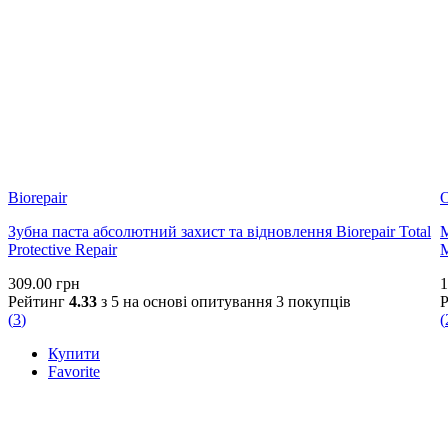
Biorepair
Зубна паста абсолютний захист та відновлення Biorepair Total
М
Protective Repair
M
309.00
грн
1
Рейтинг
4.33
з 5 на основі опитування
3
покупців
(
3
)
(
Купити
Favorite