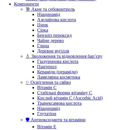
Компоненти
🎯 Акне та себоконтроль
Ніацинамід
Азелаїнова кислота
Цинк
Сірка
Бензоїл пероксид
Чайне дерево
Глина
Деревне вугілля
💧 Зволоження та відновлення бар’єру
Гіалуронова кислота
Пантенол
Кераміди (цераміди)
Ламелярна косметика
✨ Освітлення та сяйво
Вітамін С
Стабільні форми вітаміну С
Кислий вітамін С (Ascorbic Acid)
Транексамова кислота
Ніацинамід
Глутатіон
🛡️ Антиоксиданти та вітаміни
Вітамін Е