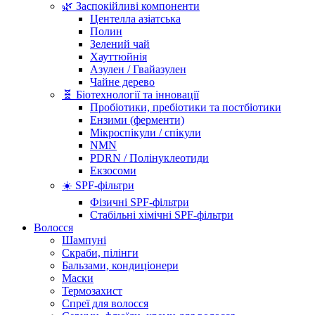
🌿 Заспокійливі компоненти
Центелла азіатська
Полин
Зелений чай
Хауттюйнія
Азулен / Гвайазулен
Чайне дерево
🧬 Біотехнології та інновації
Пробіотики, пребіотики та постбіотики
Ензими (ферменти)
Мікроспікули / спікули
NMN
PDRN / Полінуклеотиди
Екзосоми
☀️ SPF-фільтри
Фізичні SPF-фільтри
Стабільні хімічні SPF-фільтри
Волосся
Шампуні
Скраби, пілінги
Бальзами, кондиціонери
Маски
Термозахист
Спреї для волосся