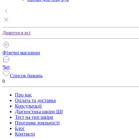
Дивитися всі
Фізичні магазини
Чат
Список бажань
0
Про нас
Оплата та доставка
Консультації
Діагностика шкіри ШІ
Тест на тип шкіри
Програма лояльності
Блог
Контакти