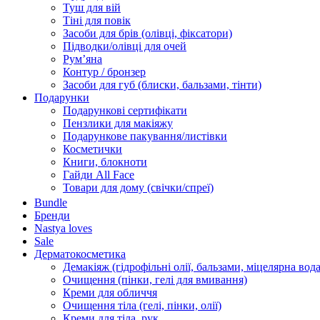
Туш для вій
Тіні для повік
Засоби для брів (олівці, фіксатори)
Підводки/олівці для очей
Румʼяна
Контур / бронзер
Засоби для губ (блиски, бальзами, тінти)
Подарунки
Подарункові сертифікати
Пензлики для макіяжу
Подарункове пакування/листівки
Косметички
Книги, блокноти
Гайди All Face
Товари для дому (свічки/спреї)
Bundle
Бренди
Nastya loves
Sale
Дерматокосметика
Демакіяж (гідрофільні олії, бальзами, міцелярна вода
Очищення (пінки, гелі для вмивання)
Креми для обличчя
Очищення тіла (гелі, пінки, олії)
Креми для тіла, рук