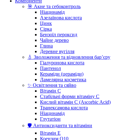
Компоненти
🎯 Акне та себоконтроль
Ніацинамід
Азелаїнова кислота
Цинк
Сірка
Бензоїл пероксид
Чайне дерево
Глина
Деревне вугілля
💧 Зволоження та відновлення бар’єру
Гіалуронова кислота
Пантенол
Кераміди (цераміди)
Ламелярна косметика
✨ Освітлення та сяйво
Вітамін С
Стабільні форми вітаміну С
Кислий вітамін С (Ascorbic Acid)
Транексамова кислота
Ніацинамід
Глутатіон
🛡️ Антиоксиданти та вітаміни
Вітамін Е
Коензим Q10