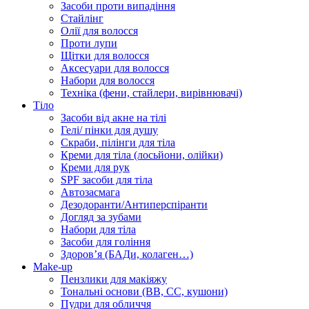
Засоби проти випадіння
Стайлінг
Олії для волосся
Проти лупи
Щітки для волосся
Аксесуари для волосся
Набори для волосся
Техніка (фени, стайлери, вирівнювачі)
Тіло
Засоби від акне на тілі
Гелі/ пінки для душу
Скраби, пілінги для тіла
Креми для тіла (лосьйони, олійки)
Креми для рук
SPF засоби для тіла
Автозасмага
Дезодоранти/Антиперспіранти
Догляд за зубами
Набори для тіла
Засоби для гоління
Здоровʼя (БАДи, колаген…)
Make-up
Пензлики для макіяжу
Тональні основи (BB, CC, кушони)
Пудри для обличчя