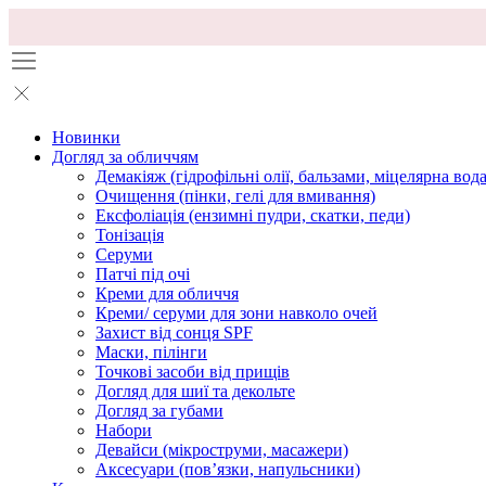
Новинки
Догляд за обличчям
Демакіяж (гідрофільні олії, бальзами, міцелярна вода
Очищення (пінки, гелі для вмивання)
Ексфоліація (ензимні пудри, скатки, педи)
Тонізація
Серуми
Патчі під очі
Креми для обличчя
Креми/ серуми для зони навколо очей
Захист від сонця SPF
Маски, пілінги
Точкові засоби від прищів
Догляд для шиї та декольте
Догляд за губами
Набори
Девайси (мікроструми, масажери)
Аксесуари (повʼязки, напульсники)