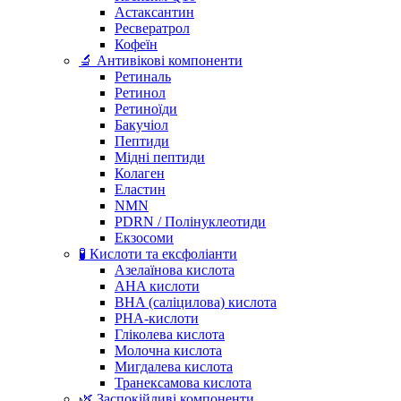
Астаксантин
Ресвератрол
Кофеїн
🔬 Антивікові компоненти
Ретиналь
Ретинол
Ретиноїди
Бакучіол
Пептиди
Мідні пептиди
Колаген
Еластин
NMN
PDRN / Полінуклеотиди
Екзосоми
🧪 Кислоти та ексфоліанти
Азелаїнова кислота
AHA кислоти
BHA (саліцилова) кислота
PHA-кислоти
Гліколева кислота
Молочна кислота
Мигдалева кислота
Транексамова кислота
🌿 Заспокійливі компоненти