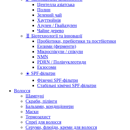
Центелла азіатська
Полин
Зелений чай
Хауттюйнія
Азулен / Гвайазулен
Чайне дерево
🧬 Біотехнології та інновації
Пробіотики, пребіотики та постбіотики
Ензими (ферменти)
Мікроспікули / спікули
NMN
PDRN / Полінуклеотиди
Екзосоми
☀️ SPF-фільтри
Фізичні SPF-фільтри
Стабільні хімічні SPF-фільтри
Волосся
Шампуні
Скраби, пілінги
Бальзами, кондиціонери
Маски
Термозахист
Спреї для волосся
Серуми, флюїди, креми для волосся