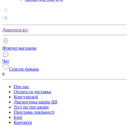
Дивитися всі
Фізичні магазини
Чат
Список бажань
0
Про нас
Оплата та доставка
Консультації
Діагностика шкіри ШІ
Тест на тип шкіри
Програма лояльності
Блог
Контакти