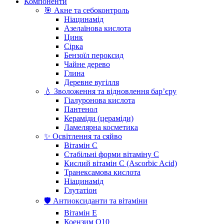
Компоненти
🎯 Акне та себоконтроль
Ніацинамід
Азелаїнова кислота
Цинк
Сірка
Бензоїл пероксид
Чайне дерево
Глина
Деревне вугілля
💧 Зволоження та відновлення бар’єру
Гіалуронова кислота
Пантенол
Кераміди (цераміди)
Ламелярна косметика
✨ Освітлення та сяйво
Вітамін С
Стабільні форми вітаміну С
Кислий вітамін С (Ascorbic Acid)
Транексамова кислота
Ніацинамід
Глутатіон
🛡️ Антиоксиданти та вітаміни
Вітамін Е
Коензим Q10