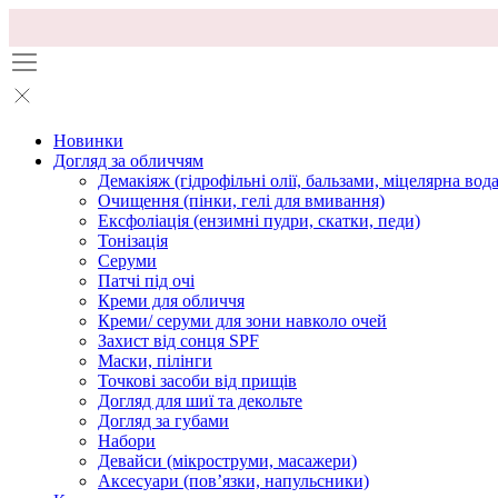
Новинки
Догляд за обличчям
Демакіяж (гідрофільні олії, бальзами, міцелярна вода
Очищення (пінки, гелі для вмивання)
Ексфоліація (ензимні пудри, скатки, педи)
Тонізація
Серуми
Патчі під очі
Креми для обличчя
Креми/ серуми для зони навколо очей
Захист від сонця SPF
Маски, пілінги
Точкові засоби від прищів
Догляд для шиї та декольте
Догляд за губами
Набори
Девайси (мікроструми, масажери)
Аксесуари (повʼязки, напульсники)