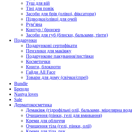
Туш для вій
Тіні для повік
Засоби для брів (олівці, фіксатори)
Підводки/олівці для очей
Румʼяна
Контур / бронзер
Засоби для губ (блиски, бальзами, тінти)
Подарунки
Подарункові сертифікати
Пензлики для макіяжу
Подарункове пакування/листівки
Косметички
Книги, блокноти
Гайди All Face
Товари для дому (свічки/спреї)
Bundle
Бренди
Nastya loves
Sale
Дерматокосметика
Демакіяж (гідрофільні олії, бальзами, міцелярна вода
Очищення (пінки, гелі для вмивання)
Креми для обличчя
Очищення тіла (гелі, пінки, олії)
Креми для тіла, рук