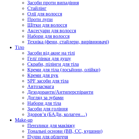
Засоби проти випадіння
Стайлінг
Олії для волосся
Проти лупи
Щітки для волосся
Аксесуари для волосся
Набори для волосся
Техніка (фени, стайлери, вирівнювачі)
Тіло
Засоби від акне на тілі
Гелі/ пінки для душу
Скраби, пілінги для тіла
Креми для тіла (лосьйони, олійки)
Креми для рук
SPF засоби для тіла
Автозасмага
Дезодоранти/Антиперспіранти
Догляд за зубами
Набори для тіла
Засоби для гоління
Здоровʼя (БАДи, колаген…)
Make-up
Пензлики для макіяжу
Тональні основи (BB, CC, кушони)
Пудри для обличчя