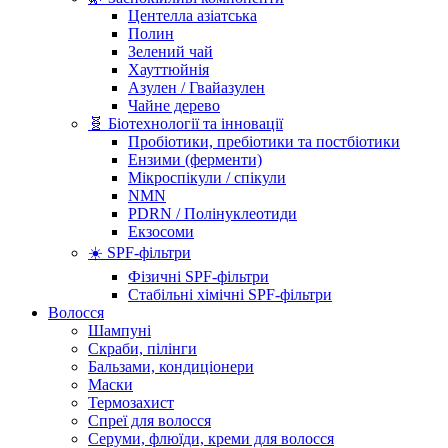
Центелла азіатська
Полин
Зелений чай
Хауттюйнія
Азулен / Гвайазулен
Чайне дерево
🧬 Біотехнології та інновації
Пробіотики, пребіотики та постбіотики
Ензими (ферменти)
Мікроспікули / спікули
NMN
PDRN / Полінуклеотиди
Екзосоми
☀️ SPF-фільтри
Фізичні SPF-фільтри
Стабільні хімічні SPF-фільтри
Волосся
Шампуні
Скраби, пілінги
Бальзами, кондиціонери
Маски
Термозахист
Спреї для волосся
Серуми, флюїди, креми для волосся