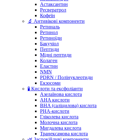
Астаксантин
Ресвератрол
Кофеїн
🔬 Антивікові компоненти
Ретиналь
Ретинол
Ретиноїди
Бакучіол
Пептиди
Мідні пептиди
Колаген
Еластин
NMN
PDRN / Полінуклеотиди
Екзосоми
🧪 Кислоти та ексфоліанти
Азелаїнова кислота
AHA кислоти
BHA (саліцилова) кислота
PHA-кислоти
Гліколева кислота
Молочна кислота
Мигдалева кислота
Транексамова кислота
🌿 Заспокійливі компоненти