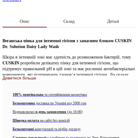
Опис
Склад
Деталі
Веганська пінка для інтимної гігієни з запасним блоком CUSKIN
Dr. Solution Daisy Lady Wash
Шкіра в інтимній зоні має здатність до розмноження бактерій, тому
CUSKIN
розробили делікатну пінку для інтимної гігієни, що
підтримує правильний рН в цій зоні та має рослинні антибактеріальні
компоненти, які підтримують здоров’я інтимної гігієни. До складу
Дивитися більше
входять м’які сучасні ПАР, які ніжно очищують делікатну зону, не
викликаючи подразнення та сухість, рослинні протимікробні
компоненти (чайне дерево, полин та хризантема) для захисту від
100% оригінальна
та сертифікована косметика
патогенних мікробів та біотичний комплекс для підтримання здорової
Безкоштовна
доставка по Україні від 2000 грн
мікрофлори. Ніжна текстура пінки має слабокислий рН 4,5 , тому
засіб не порушує природню мікрофлору інтимної зони.
Відправляємо
в день замовлення
(до 16:00)
CU Dr.Solution Daisy Lady Wash
отримав підтверджуючий
Швидка оплата
на сайті без комісій
сертифікат
, що продукт пройшов ретельну перевірку та повністю є
Безкоштовні
консультації та підбір догляду
веганським! Засіб не тестується на тваринах, не містить продукти
тваринного походження, а також не містить шкідливих інгредієнтів,
Система лояльності
з кешбеком та подарунок на День Народження