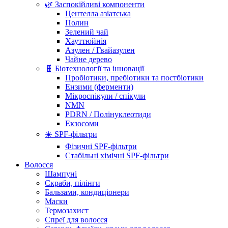
🌿 Заспокійливі компоненти
Центелла азіатська
Полин
Зелений чай
Хауттюйнія
Азулен / Гвайазулен
Чайне дерево
🧬 Біотехнології та інновації
Пробіотики, пребіотики та постбіотики
Ензими (ферменти)
Мікроспікули / спікули
NMN
PDRN / Полінуклеотиди
Екзосоми
☀️ SPF-фільтри
Фізичні SPF-фільтри
Стабільні хімічні SPF-фільтри
Волосся
Шампуні
Скраби, пілінги
Бальзами, кондиціонери
Маски
Термозахист
Спреї для волосся