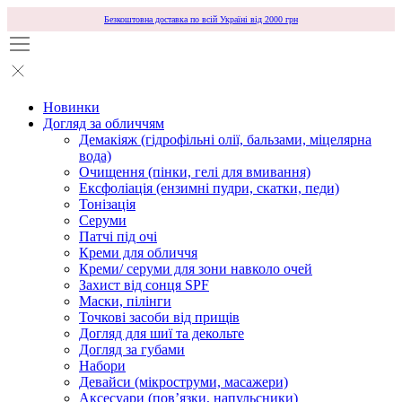
Безкоштовна доставка по всій Україні від 2000 грн
Новинки
Догляд за обличчям
Демакіяж (гідрофільні олії, бальзами, міцелярна
вода)
Очищення (пінки, гелі для вмивання)
Ексфоліація (ензимні пудри, скатки, педи)
Тонізація
Серуми
Патчі під очі
Креми для обличчя
Креми/ серуми для зони навколо очей
Захист від сонця SPF
Маски, пілінги
Точкові засоби від прищів
Догляд для шиї та декольте
Догляд за губами
Набори
Девайси (мікроструми, масажери)
Аксесуари (повʼязки, напульсники)