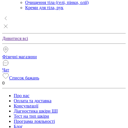
Очищення тіла (гелі, пінки, олії)
Креми для тіла, рук
Дивитися всі
Фізичні магазини
Чат
Список бажань
0
Про нас
Оплата та доставка
Консультації
Діагностика шкіри ШІ
Тест на тип шкіри
Програма лояльності
Блог