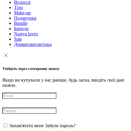
Волосся
Тіло
Make-up
Подарунки
Bundle
Бренди
Nastya loves
Sale
Дерматокосметика
Увійдіть через електронну пошту
Якщо ви купували у нас раніше, будь ласка, введіть свої дані
нижче.
Запам'ятати мене
Забули пароль?