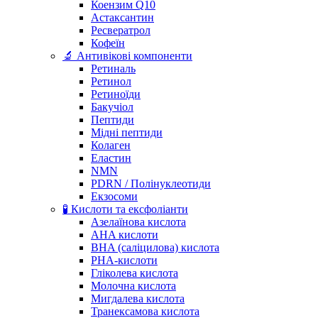
Коензим Q10
Астаксантин
Ресвератрол
Кофеїн
🔬 Антивікові компоненти
Ретиналь
Ретинол
Ретиноїди
Бакучіол
Пептиди
Мідні пептиди
Колаген
Еластин
NMN
PDRN / Полінуклеотиди
Екзосоми
🧪 Кислоти та ексфоліанти
Азелаїнова кислота
AHA кислоти
BHA (саліцилова) кислота
PHA-кислоти
Гліколева кислота
Молочна кислота
Мигдалева кислота
Транексамова кислота