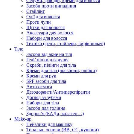
Серуми, флюїди, креми для волосся
Засоби проти випадіння
Стайлінг
Олії для волосся
Проти лупи
Щітки для волосся
Аксесуари для волосся
Набори для волосся
Техніка (фени, стайлери, вирівнювачі)
Тіло
Засоби від акне на тілі
Гелі/ пінки для душу
Скраби, пілінги для тіла
Креми для тіла (лосьйони, олійки)
Креми для рук
SPF засоби для тіла
Автозасмага
Дезодоранти/Антиперспіранти
Догляд за зубами
Набори для тіла
Засоби для гоління
Здоровʼя (БАДи, колаген…)
Make-up
Пензлики для макіяжу
Тональні основи (BB, CC, кушони)