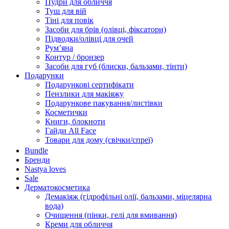
Пудри для обличчя
Туш для вій
Тіні для повік
Засоби для брів (олівці, фіксатори)
Підводки/олівці для очей
Румʼяна
Контур / бронзер
Засоби для губ (блиски, бальзами, тінти)
Подарунки
Подарункові сертифікати
Пензлики для макіяжу
Подарункове пакування/листівки
Косметички
Книги, блокноти
Гайди All Face
Товари для дому (свічки/спреї)
Bundle
Бренди
Nastya loves
Sale
Дерматокосметика
Демакіяж (гідрофільні олії, бальзами, міцелярна
вода)
Очищення (пінки, гелі для вмивання)
Креми для обличчя