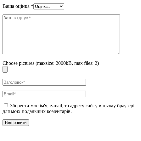
Ваша оцінка
*
Нанесіть необхідну кількість пінки, розподіліть по шкірі та ретельно
змийте.
Choose pictures (maxsize: 2000kB, max files: 2)
Зберегти моє ім'я, e-mail, та адресу сайту в цьому браузері
для моїх подальших коментарів.