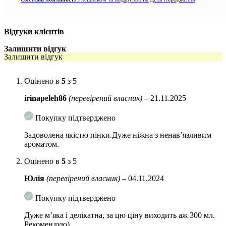
штучних ароматизаторів ти барвників.
У комплекті додається
повнорозмірний запасний блок!
Відгуки клієнтів
Особливості:
Залишити відгук
Залишити відгук
м’яко очищує, не викликаючи сухості
залишає відчуття комфорту та свіжості
Оцінено в
5
з 5
підтримує здоровий рН інтимної зони
irinapeleh86
(перевірений власник)
–
21.11.2025
підтримує природню мікрофлору шкіри
Покупку підтверджено
пригнічує розвиток патогенних бактерій
Задоволена якістю пінки.Дуже ніжна з ненав’язливим
ароматом.
допомагає усунути та запобігає появі свербіжу та
подразнень
Оцінено в
5
з 5
Активні компоненти:
Юлія
(перевірений власник)
–
04.11.2024
Олія та екстракт чайного дерева
– вважається природним
Покупку підтверджено
антибіотиком та дезодорантом з високою активністю проти
патогенних мікроорганізмів та грибків.
Дуже мʼяка і делікатна, за цю ціну виходить аж 300 мл.
Рекомендую)