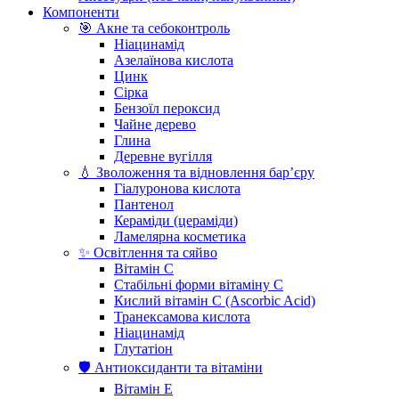
Компоненти
🎯 Акне та себоконтроль
Ніацинамід
Азелаїнова кислота
Цинк
Сірка
Бензоїл пероксид
Чайне дерево
Глина
Деревне вугілля
💧 Зволоження та відновлення бар’єру
Гіалуронова кислота
Пантенол
Кераміди (цераміди)
Ламелярна косметика
✨ Освітлення та сяйво
Вітамін С
Стабільні форми вітаміну С
Кислий вітамін С (Ascorbic Acid)
Транексамова кислота
Ніацинамід
Глутатіон
🛡️ Антиоксиданти та вітаміни
Вітамін Е