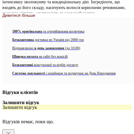
інтенсивну зволожуючу та кондиціональну дію. Інгредієнти, що
входять до його складу, насичують волосся корисними речовинами,
надаючи м’якість, еластичність та здоровий вигляд.
Дивитися більше
Особливості продукту:
100% оригінальна
та сертифікована косметика
– Розгладжує хвилясте волосся та надає блиску локонам;
Безкоштовна
доставка по Україні від 2000 грн
– Має антифриз ефект, усуває пухнастість та робить волосся
Відправляємо
в день замовлення
(до 16:00)
слухняним;
Швидка оплата
на сайті без комісій
– Чудово очищає шкіру голови від забруднень;
Безкоштовні
консультації та підбір догляду
– Має приємний аромат.
Система лояльності
з кешбеком та подарунок на День Народження
Спосіб використання:
Нанести на вологе волосся м’якими
масажними рухами, змити теплою водою, повторити. Нанести LOVE/
smoothing conditioner.
Відгуки клієнтів
Залишити відгук
Залишити відгук
Відгуків немає, поки що.