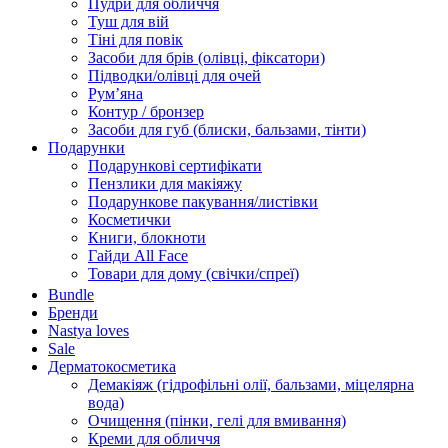
Пудри для обличчя
Туш для вій
Тіні для повік
Засоби для брів (олівці, фіксатори)
Підводки/олівці для очей
Румʼяна
Контур / бронзер
Засоби для губ (блиски, бальзами, тінти)
Подарунки
Подарункові сертифікати
Пензлики для макіяжу
Подарункове пакування/листівки
Косметички
Книги, блокноти
Гайди All Face
Товари для дому (свічки/спреї)
Bundle
Бренди
Nastya loves
Sale
Дерматокосметика
Демакіяж (гідрофільні олії, бальзами, міцелярна
вода)
Очищення (пінки, гелі для вмивання)
Креми для обличчя