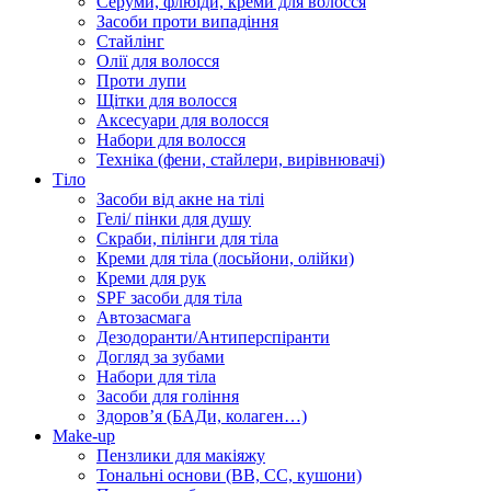
Серуми, флюїди, креми для волосся
Засоби проти випадіння
Стайлінг
Олії для волосся
Проти лупи
Щітки для волосся
Аксесуари для волосся
Набори для волосся
Техніка (фени, стайлери, вирівнювачі)
Тіло
Засоби від акне на тілі
Гелі/ пінки для душу
Скраби, пілінги для тіла
Креми для тіла (лосьйони, олійки)
Креми для рук
SPF засоби для тіла
Автозасмага
Дезодоранти/Антиперспіранти
Догляд за зубами
Набори для тіла
Засоби для гоління
Здоровʼя (БАДи, колаген…)
Make-up
Пензлики для макіяжу
Тональні основи (BB, CC, кушони)