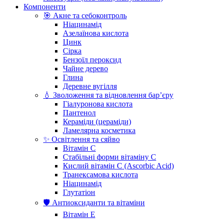
Компоненти
🎯 Акне та себоконтроль
Ніацинамід
Азелаїнова кислота
Цинк
Сірка
Бензоїл пероксид
Чайне дерево
Глина
Деревне вугілля
💧 Зволоження та відновлення бар’єру
Гіалуронова кислота
Пантенол
Кераміди (цераміди)
Ламелярна косметика
✨ Освітлення та сяйво
Вітамін С
Стабільні форми вітаміну С
Кислий вітамін С (Ascorbic Acid)
Транексамова кислота
Ніацинамід
Глутатіон
🛡️ Антиоксиданти та вітаміни
Вітамін Е