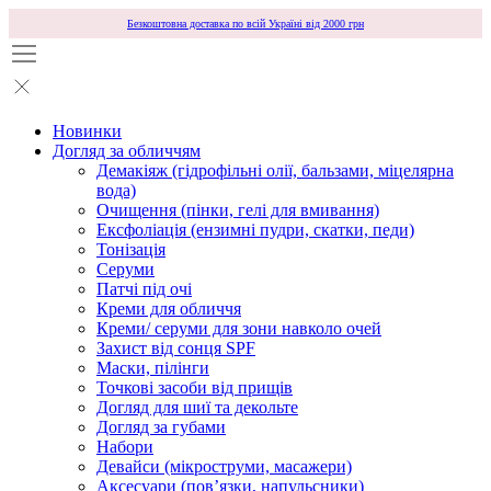
Безкоштовна доставка по всій Україні від 2000 грн
Новинки
Догляд за обличчям
Демакіяж (гідрофільні олії, бальзами, міцелярна
вода)
Очищення (пінки, гелі для вмивання)
Ексфоліація (ензимні пудри, скатки, педи)
Тонізація
Серуми
Патчі під очі
Креми для обличчя
Креми/ серуми для зони навколо очей
Захист від сонця SPF
Маски, пілінги
Точкові засоби від прищів
Догляд для шиї та декольте
Догляд за губами
Набори
Девайси (мікроструми, масажери)
Аксесуари (повʼязки, напульсники)