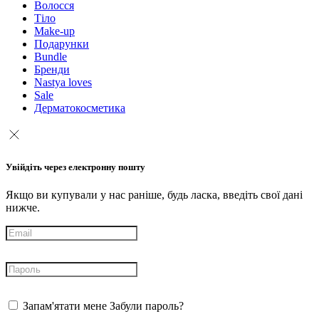
Волосся
Тіло
Make-up
Подарунки
Bundle
Бренди
Nastya loves
Sale
Дерматокосметика
Увійдіть через електронну пошту
Якщо ви купували у нас раніше, будь ласка, введіть свої дані
нижче.
Запам'ятати мене
Забули пароль?