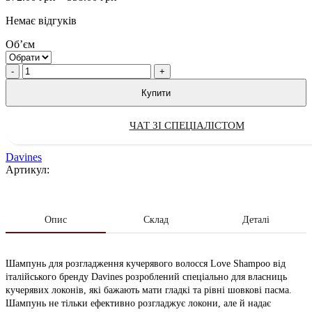
range:
Немає відгуків
372.00 грн
through
Обʼєм
558.00 грн
Quantity
Купити
ЧАТ ЗІ СПЕЦІАЛІСТОМ
Davines
Артикул:
Опис
Склад
Деталі
Шампунь для розгладження кучерявого волосся Love Shampoo від
італійського бренду Davines розроблений спеціально для власниць
кучерявих локонів, які бажають мати гладкі та рівні шовкові пасма.
Шампунь не тільки ефективно розгладжує локони, але й надає