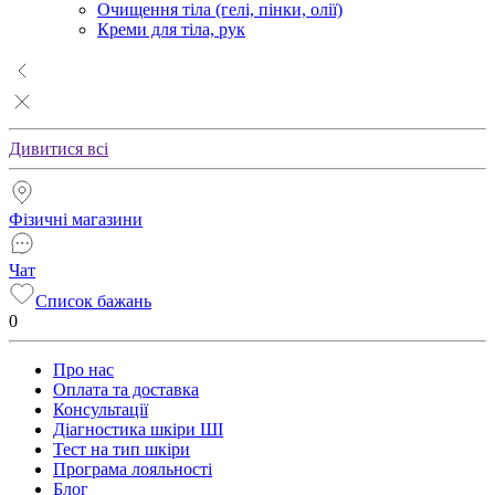
Очищення тіла (гелі, пінки, олії)
Креми для тіла, рук
Дивитися всі
Фізичні магазини
Чат
Список бажань
0
Про нас
Оплата та доставка
Консультації
Діагностика шкіри ШІ
Тест на тип шкіри
Програма лояльності
Блог