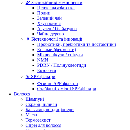
🌿 Заспокійливі компоненти
Центелла азіатська
Полин
Зелений чай
Хауттюйнія
Азулен / Гвайазулен
Чайне дерево
🧬 Біотехнології та інновації
Пробіотики, пребіотики та постбіотики
Ензими (ферменти)
Мікроспікули / спікули
NMN
PDRN / Полінуклеотиди
Екзосоми
☀️ SPF-фільтри
Фізичні SPF-фільтри
Стабільні хімічні SPF-фільтри
Волосся
Шампуні
Скраби, пілінги
Бальзами, кондиціонери
Маски
Термозахист
Спреї для волосся