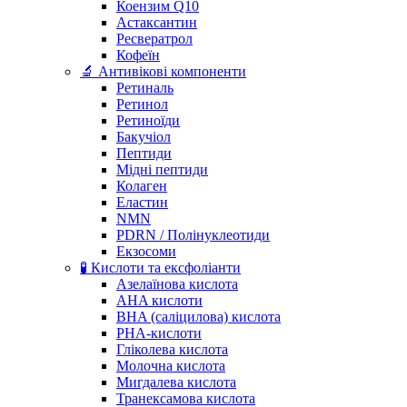
Коензим Q10
Астаксантин
Ресвератрол
Кофеїн
🔬 Антивікові компоненти
Ретиналь
Ретинол
Ретиноїди
Бакучіол
Пептиди
Мідні пептиди
Колаген
Еластин
NMN
PDRN / Полінуклеотиди
Екзосоми
🧪 Кислоти та ексфоліанти
Азелаїнова кислота
AHA кислоти
BHA (саліцилова) кислота
PHA-кислоти
Гліколева кислота
Молочна кислота
Мигдалева кислота
Транексамова кислота