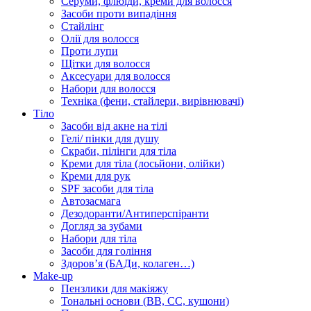
Серуми, флюїди, креми для волосся
Засоби проти випадіння
Стайлінг
Олії для волосся
Проти лупи
Щітки для волосся
Аксесуари для волосся
Набори для волосся
Техніка (фени, стайлери, вирівнювачі)
Тіло
Засоби від акне на тілі
Гелі/ пінки для душу
Скраби, пілінги для тіла
Креми для тіла (лосьйони, олійки)
Креми для рук
SPF засоби для тіла
Автозасмага
Дезодоранти/Антиперспіранти
Догляд за зубами
Набори для тіла
Засоби для гоління
Здоровʼя (БАДи, колаген…)
Make-up
Пензлики для макіяжу
Тональні основи (BB, CC, кушони)