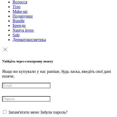
Волосся
Тіло
Make-up
Подарунки
Bundle
Бренди
Nastya loves
Sale
Дерматокосметика
Увійдіть через електронну пошту
Якщо ви купували у нас раніше, будь ласка, введіть свої дані
нижче.
Запам'ятати мене
Забули пароль?