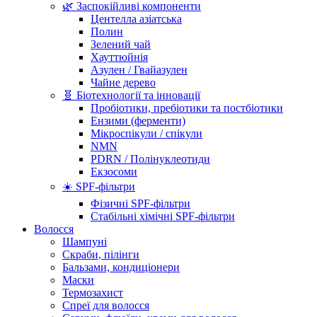
🌿 Заспокійливі компоненти
Центелла азіатська
Полин
Зелений чай
Хауттюйнія
Азулен / Гвайазулен
Чайне дерево
🧬 Біотехнології та інновації
Пробіотики, пребіотики та постбіотики
Ензими (ферменти)
Мікроспікули / спікули
NMN
PDRN / Полінуклеотиди
Екзосоми
☀️ SPF-фільтри
Фізичні SPF-фільтри
Стабільні хімічні SPF-фільтри
Волосся
Шампуні
Скраби, пілінги
Бальзами, кондиціонери
Маски
Термозахист
Спреї для волосся