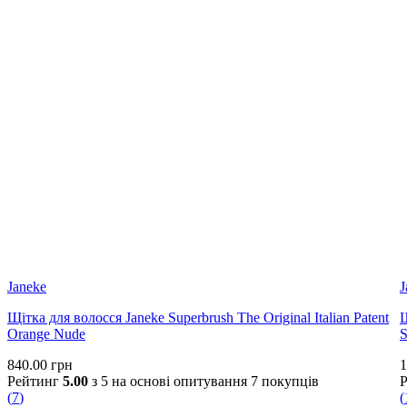
Janeke
J
Щітка для волосся Janeke Superbrush The Original Italian Patent
Щ
Orange Nude
S
840.00
грн
1
Рейтинг
5.00
з 5 на основі опитування
7
покупців
(
7
)
(