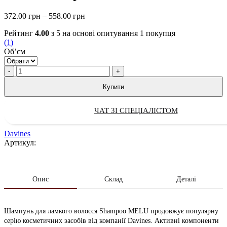
Price
372.00
грн
–
558.00
грн
range:
Рейтинг
4.00
з 5 на основі опитування
1
покупця
372.00 грн
(
1
)
through
Обʼєм
558.00 грн
Quantity
Купити
ЧАТ ЗІ СПЕЦІАЛІСТОМ
Davines
Артикул:
Опис
Склад
Деталі
Шампунь для ламкого волосся Shampoo MELU продовжує популярну
серію косметичних засобів від компанії Davines. Активні компоненти