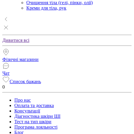
Очищення тіла (гелі, пінки, олії)
Креми для тіла, рук
Дивитися всі
Фізичні магазини
Чат
Список бажань
0
Про нас
Оплата та доставка
Консультації
Діагностика шкіри ШІ
Тест на тип шкіри
Програма лояльності
Блог