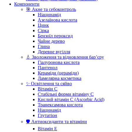
Компоненти
🎯 Акне та себоконтроль
Ніацинамід
Азелаїнова кислота
Цинк
Сірка
Бензоїл пероксид
Чайне дерево
Глина
Деревне вугілля
💧 Зволоження та відновлення бар’єру
Гіалуронова кислота
Пантенол
Кераміди (цераміди)
Ламелярна косметика
✨ Освітлення та сяйво
Вітамін С
Стабільні форми вітаміну С
Кислий вітамін С (Ascorbic Acid)
Транексамова кислота
Ніацинамід
Глутатіон
🛡️ Антиоксиданти та вітаміни
Вітамін Е