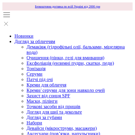
Безкоштовна доставка по всій Україні від 2000 грн
Новинки
Догляд за обличчям
Демакіяж (гідрофільні олії, бальзами, міцелярна
вода)
Очищення (пінки, гелі для вмивання)
Ексфоліація (ензимні пудри, скатки, педи)
Тонізація
Серуми
Патчі під очі
Креми для обличчя
Креми/ серуми для зони навколо очей
Захист від сонця SPF
Маски, пілінги
Точкові засоби від прищів
Догляд для шиї та декольте
Догляд за губами
Набори
Девайси (мікроструми, масажери)
Аксесуари (повʼязки, напульсники)