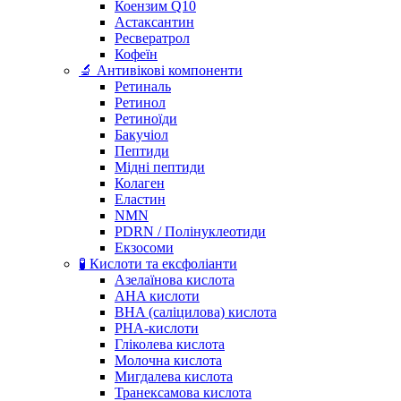
Коензим Q10
Астаксантин
Ресвератрол
Кофеїн
🔬 Антивікові компоненти
Ретиналь
Ретинол
Ретиноїди
Бакучіол
Пептиди
Мідні пептиди
Колаген
Еластин
NMN
PDRN / Полінуклеотиди
Екзосоми
🧪 Кислоти та ексфоліанти
Азелаїнова кислота
AHA кислоти
BHA (саліцилова) кислота
PHA-кислоти
Гліколева кислота
Молочна кислота
Мигдалева кислота
Транексамова кислота