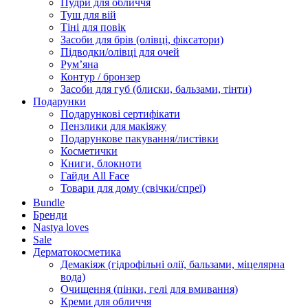
Пудри для обличчя
Туш для вій
Тіні для повік
Засоби для брів (олівці, фіксатори)
Підводки/олівці для очей
Румʼяна
Контур / бронзер
Засоби для губ (блиски, бальзами, тінти)
Подарунки
Подарункові сертифікати
Пензлики для макіяжу
Подарункове пакування/листівки
Косметички
Книги, блокноти
Гайди All Face
Товари для дому (свічки/спреї)
Bundle
Бренди
Nastya loves
Sale
Дерматокосметика
Демакіяж (гідрофільні олії, бальзами, міцелярна
вода)
Очищення (пінки, гелі для вмивання)
Креми для обличчя