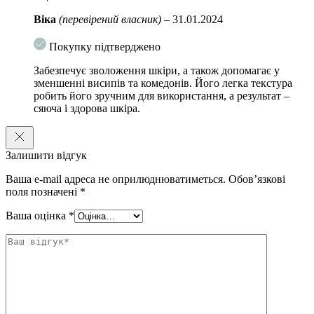
Ніацинамід — зменшує вироблення себума та почервоніння.
Віка
(перевірений власник)
–
31.01.2024
Рослина цимбопогон, бісаболол, алантоїн — здійснюють
Покупку підтверджено
заспокійливу дію.
Забезпечує зволоження шкіри, а також допомагає у
Цераміди, амінокислоти, гіалуронова кислота, Na-PCA
зменшенні висипів та комедонів. Його легка текстура
(піроллідонкарбонова кислота), холестерол та протеїни сої
робить його зручним для використання, а результат –
— відновлюють бар’єр шкіри, здійснюють потужну
сяюча і здорова шкіра.
зволожувальну дію.
Лізати — корисні бактерії, що підтримують мікробіом
шкіри.
Залишити відгук
Корінь імбиру — нормалізує вироблення себума.
Ваша e-mail адреса не оприлюднюватиметься.
Обов’язкові
поля позначені
*
Вітамін С (Ascorbyl Methylsilanol Pectinate) — працює як
Ваша оцінка
*
антиоксидант, зміцнює стінки судин та вирівнює тон.
Спосіб застосування:
Наносити на чисту суху шкіру вранці та
ввечері. Вранці обов’язково використовувати з SPF.
Обʼєм:
50 мл