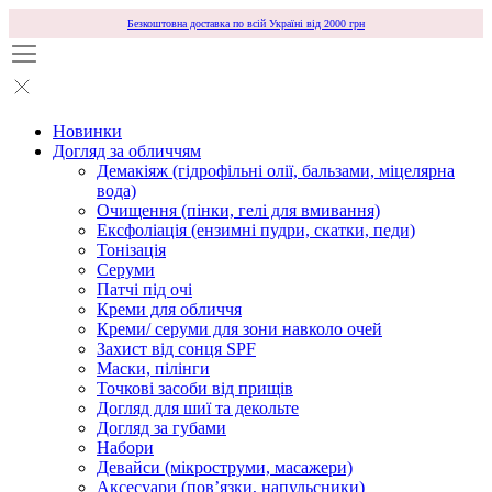
Безкоштовна доставка по всій Україні від 2000 грн
Новинки
Догляд за обличчям
Демакіяж (гідрофільні олії, бальзами, міцелярна
вода)
Очищення (пінки, гелі для вмивання)
Ексфоліація (ензимні пудри, скатки, педи)
Тонізація
Серуми
Патчі під очі
Креми для обличчя
Креми/ серуми для зони навколо очей
Захист від сонця SPF
Маски, пілінги
Точкові засоби від прищів
Догляд для шиї та декольте
Догляд за губами
Набори
Девайси (мікроструми, масажери)
Аксесуари (повʼязки, напульсники)