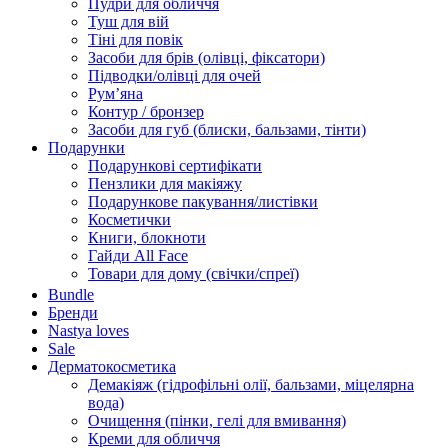
Пудри для обличчя
Туш для вій
Тіні для повік
Засоби для брів (олівці, фіксатори)
Підводки/олівці для очей
Румʼяна
Контур / бронзер
Засоби для губ (блиски, бальзами, тінти)
Подарунки
Подарункові сертифікати
Пензлики для макіяжу
Подарункове пакування/листівки
Косметички
Книги, блокноти
Гайди All Face
Товари для дому (свічки/спреї)
Bundle
Бренди
Nastya loves
Sale
Дерматокосметика
Демакіяж (гідрофільні олії, бальзами, міцелярна
вода)
Очищення (пінки, гелі для вмивання)
Креми для обличчя