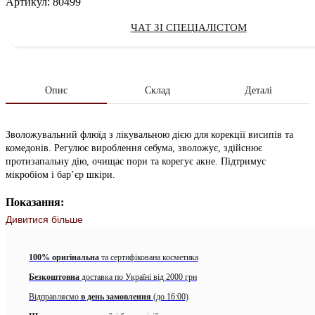
Артикул:
80499
ЧАТ ЗІ СПЕЦІАЛІСТОМ
Пігментація, передчасне старіння та страх перед SPF
починаються саме з цих міфів про сонцезахист!☀️ Зібрали
5 найпоширеніших з них і пояснили, як усе працює
насправді. Якщо чули хоча б один з них — напишіть
Опис
Склад
Деталі
коментар 👀
1 годину ago
Зволожувальний флюїд з лікувальною дією для корекції висипів та
комедонів. Регулює вироблення себума, зволожує, здійснює
протизапальну дію, очищає пори та корегує акне. Підтримує
View on Instagram
|
1/4
мікробіом і бар’єр шкіри.
Показання:
Дивитися більше
акне (вугровий висип);
відкриті та закриті комедони;
100% оригінальна
та сертифікована косметика
Безкоштовна
доставка по Україні від 2000 грн
розширені пори.
Відправляємо
в день замовлення
(до 16:00)
Дія: