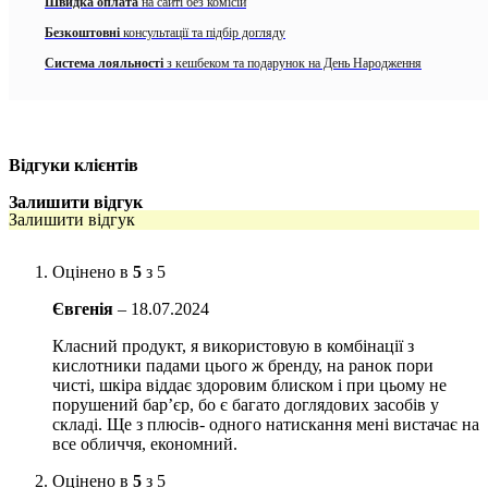
Швидка оплата
на сайті без комісій
@allface.ua
•
Follow
здійснює протизапальну дію;
Безкоштовні
консультації та підбір догляду
Система лояльності
з кешбеком та подарунок на День Народження
має кератолітичну дію;
‼️ 10.08 ‼️ Цей день точно варто позначити в календарі 👀
глибоко очищає пори;
Зустрічаємось в ALL FACE: гарантовані подарунки до
кожного замовлення та старт шалених знижок на бренд
розчиняє комедони / сальні пробки;
CUSKIN. Таке точно не можна пропустити 🤍 Лише
Відгуки клієнтів
онлайн.
бореться з висипами будь-якого типу;
Залишити відгук
зменшує вироблення себума;
Залишити відгук
9 години ago
зволожує;
Оцінено в
5
з 5
View on Instagram
|
2/4
підтримує мікробіом і бар’єр шкіри.
Євгенія
–
18.07.2024
Активні компоненти:
Класний продукт, я використовую в комбінації з
кислотники падами цього ж бренду, на ранок пори
Саліцилова кислота 2% — є ефективним інгредієнтом для
чисті, шкіра віддає здоровим блиском і при цьому не
лікування проблемної шкіри схильної до акне, комедонів,
порушений бар’єр, бо є багато доглядових засобів у
підшкірних прищів. Глибоко проникає в пори та очищає їх.
складі. Ще з плюсів- одного натискання мені вистачає на
все обличчя, економний.
Молочна кислота — працює на поверхні шкіри, м’яко
відлущує відмерлі клітини.
Оцінено в
5
з 5