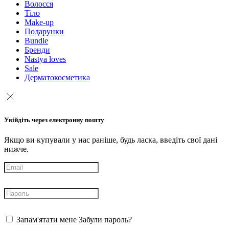
Волосся
Тіло
Make-up
Подарунки
Bundle
Бренди
Nastya loves
Sale
Дерматокосметика
Увійдіть через електронну пошту
Якщо ви купували у нас раніше, будь ласка, введіть свої дані
нижче.
Запам'ятати мене
Забули пароль?