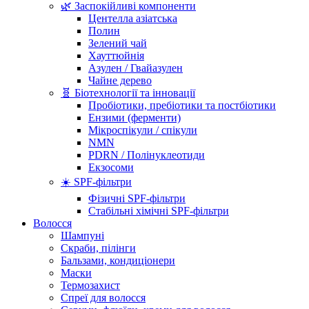
🌿 Заспокійливі компоненти
Центелла азіатська
Полин
Зелений чай
Хауттюйнія
Азулен / Гвайазулен
Чайне дерево
🧬 Біотехнології та інновації
Пробіотики, пребіотики та постбіотики
Ензими (ферменти)
Мікроспікули / спікули
NMN
PDRN / Полінуклеотиди
Екзосоми
☀️ SPF-фільтри
Фізичні SPF-фільтри
Стабільні хімічні SPF-фільтри
Волосся
Шампуні
Скраби, пілінги
Бальзами, кондиціонери
Маски
Термозахист
Спреї для волосся