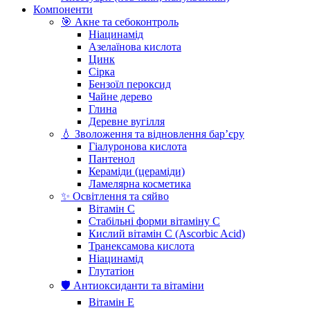
Компоненти
🎯 Акне та себоконтроль
Ніацинамід
Азелаїнова кислота
Цинк
Сірка
Бензоїл пероксид
Чайне дерево
Глина
Деревне вугілля
💧 Зволоження та відновлення бар’єру
Гіалуронова кислота
Пантенол
Кераміди (цераміди)
Ламелярна косметика
✨ Освітлення та сяйво
Вітамін С
Стабільні форми вітаміну С
Кислий вітамін С (Ascorbic Acid)
Транексамова кислота
Ніацинамід
Глутатіон
🛡️ Антиоксиданти та вітаміни
Вітамін Е