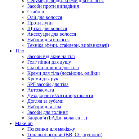
Серуми, флюїди, креми для волосся
Засоби проти випадіння
Стайлінг
Олії для волосся
Проти лупи
Щітки для волосся
Аксесуари для волосся
Набори для волосся
Техніка (фени, стайлери, вирівнювачі)
Тіло
Засоби від акне на тілі
Гелі/ пінки для душу
Скраби, пілінги для тіла
Креми для тіла (лосьйони, олійки)
Креми для рук
SPF засоби для тіла
Автозасмага
Дезодоранти/Антиперспіранти
Догляд за зубами
Набори для тіла
Засоби для гоління
Здоровʼя (БАДи, колаген…)
Make-up
Пензлики для макіяжу
Тональні основи (BB, CC, кушони)