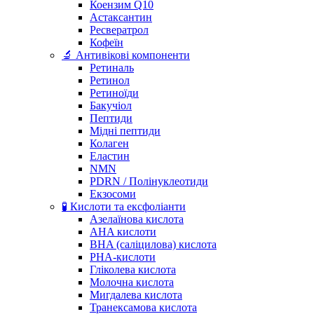
Коензим Q10
Астаксантин
Ресвератрол
Кофеїн
🔬 Антивікові компоненти
Ретиналь
Ретинол
Ретиноїди
Бакучіол
Пептиди
Мідні пептиди
Колаген
Еластин
NMN
PDRN / Полінуклеотиди
Екзосоми
🧪 Кислоти та ексфоліанти
Азелаїнова кислота
AHA кислоти
BHA (саліцилова) кислота
PHA-кислоти
Гліколева кислота
Молочна кислота
Мигдалева кислота
Транексамова кислота