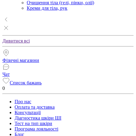
Очищення тіла (гелі, пінки, олії)
Креми для тіла, рук
Дивитися всі
Фізичні магазини
Чат
Список бажань
0
Про нас
Оплата та доставка
Консультації
Діагностика шкіри ШІ
Тест на тип шкіри
Програма лояльності
Блог