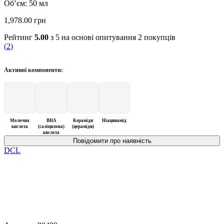
Об’єм: 50 мл
1,978.00
грн
Рейтинг
5.00
з 5 на основі опитування
2
покупців
(
2
)
Активні компоненти:
Молочна
BHA
Кераміди
Ніацинамід
кислота
(саліцилова)
(цераміди)
кислота
DCL
@allface.ua
•
Follow