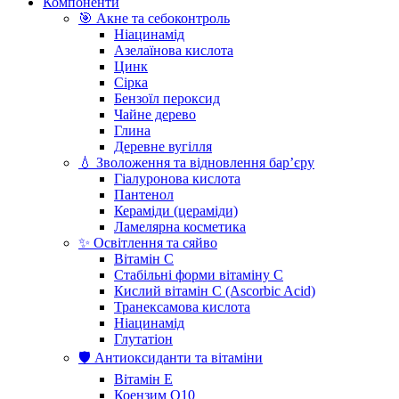
Компоненти
🎯 Акне та себоконтроль
Ніацинамід
Азелаїнова кислота
Цинк
Сірка
Бензоїл пероксид
Чайне дерево
Глина
Деревне вугілля
💧 Зволоження та відновлення бар’єру
Гіалуронова кислота
Пантенол
Кераміди (цераміди)
Ламелярна косметика
✨ Освітлення та сяйво
Вітамін С
Стабільні форми вітаміну С
Кислий вітамін С (Ascorbic Acid)
Транексамова кислота
Ніацинамід
Глутатіон
🛡️ Антиоксиданти та вітаміни
Вітамін Е
Коензим Q10