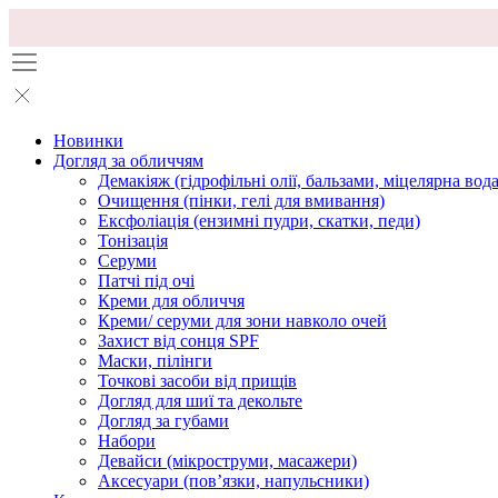
Новинки
Догляд за обличчям
Демакіяж (гідрофільні олії, бальзами, міцелярна вода
Очищення (пінки, гелі для вмивання)
Ексфоліація (ензимні пудри, скатки, педи)
Тонізація
Серуми
Патчі під очі
Креми для обличчя
Креми/ серуми для зони навколо очей
Захист від сонця SPF
Маски, пілінги
Точкові засоби від прищів
Догляд для шиї та декольте
Догляд за губами
Набори
Девайси (мікроструми, масажери)
Аксесуари (повʼязки, напульсники)