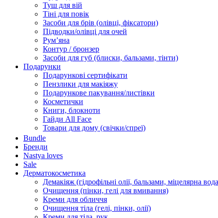
Туш для вій
Тіні для повік
Засоби для брів (олівці, фіксатори)
Підводки/олівці для очей
Румʼяна
Контур / бронзер
Засоби для губ (блиски, бальзами, тінти)
Подарунки
Подарункові сертифікати
Пензлики для макіяжу
Подарункове пакування/листівки
Косметички
Книги, блокноти
Гайди All Face
Товари для дому (свічки/спреї)
Bundle
Бренди
Nastya loves
Sale
Дерматокосметика
Демакіяж (гідрофільні олії, бальзами, міцелярна вода
Очищення (пінки, гелі для вмивання)
Креми для обличчя
Очищення тіла (гелі, пінки, олії)
Креми для тіла, рук