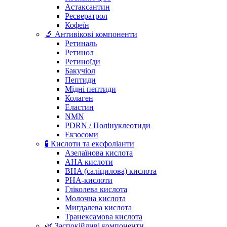
Астаксантин
Ресвератрол
Кофеїн
🔬 Антивікові компоненти
Ретиналь
Ретинол
Ретиноїди
Бакучіол
Пептиди
Мідні пептиди
Колаген
Еластин
NMN
PDRN / Полінуклеотиди
Екзосоми
🧪 Кислоти та ексфоліанти
Азелаїнова кислота
AHA кислоти
BHA (саліцилова) кислота
PHA-кислоти
Гліколева кислота
Молочна кислота
Мигдалева кислота
Транексамова кислота
🌿 Заспокійливі компоненти