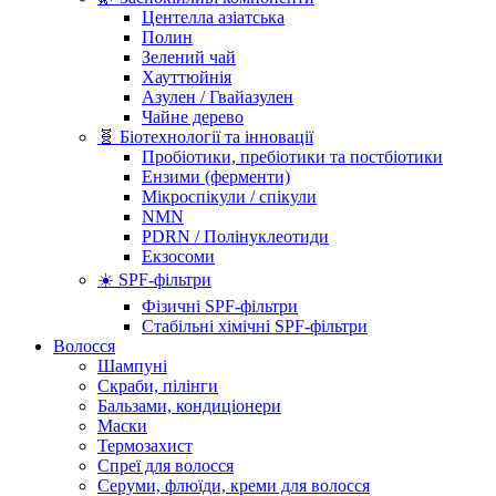
Центелла азіатська
Полин
Зелений чай
Хауттюйнія
Азулен / Гвайазулен
Чайне дерево
🧬 Біотехнології та інновації
Пробіотики, пребіотики та постбіотики
Ензими (ферменти)
Мікроспікули / спікули
NMN
PDRN / Полінуклеотиди
Екзосоми
☀️ SPF-фільтри
Фізичні SPF-фільтри
Стабільні хімічні SPF-фільтри
Волосся
Шампуні
Скраби, пілінги
Бальзами, кондиціонери
Маски
Термозахист
Спреї для волосся
Серуми, флюїди, креми для волосся