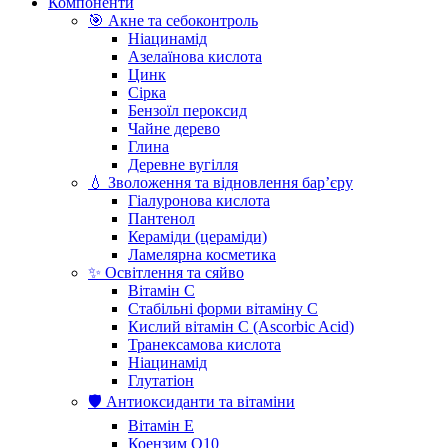
Компоненти
🎯 Акне та себоконтроль
Ніацинамід
Азелаїнова кислота
Цинк
Сірка
Бензоїл пероксид
Чайне дерево
Глина
Деревне вугілля
💧 Зволоження та відновлення бар’єру
Гіалуронова кислота
Пантенол
Кераміди (цераміди)
Ламелярна косметика
✨ Освітлення та сяйво
Вітамін С
Стабільні форми вітаміну С
Кислий вітамін С (Ascorbic Acid)
Транексамова кислота
Ніацинамід
Глутатіон
🛡️ Антиоксиданти та вітаміни
Вітамін Е
Коензим Q10