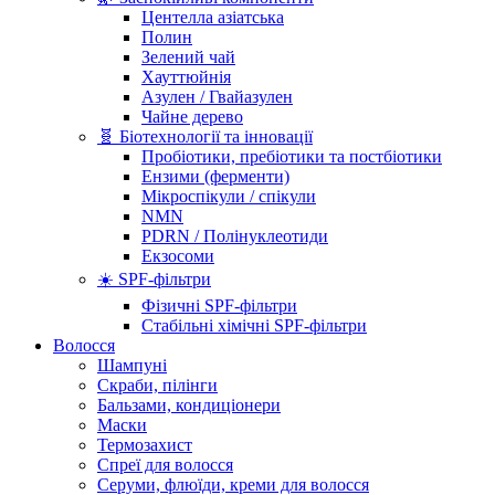
Центелла азіатська
Полин
Зелений чай
Хауттюйнія
Азулен / Гвайазулен
Чайне дерево
🧬 Біотехнології та інновації
Пробіотики, пребіотики та постбіотики
Ензими (ферменти)
Мікроспікули / спікули
NMN
PDRN / Полінуклеотиди
Екзосоми
☀️ SPF-фільтри
Фізичні SPF-фільтри
Стабільні хімічні SPF-фільтри
Волосся
Шампуні
Скраби, пілінги
Бальзами, кондиціонери
Маски
Термозахист
Спреї для волосся
Серуми, флюїди, креми для волосся