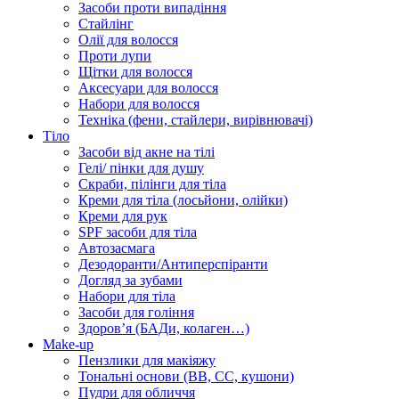
Засоби проти випадіння
Стайлінг
Олії для волосся
Проти лупи
Щітки для волосся
Аксесуари для волосся
Набори для волосся
Техніка (фени, стайлери, вирівнювачі)
Тіло
Засоби від акне на тілі
Гелі/ пінки для душу
Скраби, пілінги для тіла
Креми для тіла (лосьйони, олійки)
Креми для рук
SPF засоби для тіла
Автозасмага
Дезодоранти/Антиперспіранти
Догляд за зубами
Набори для тіла
Засоби для гоління
Здоровʼя (БАДи, колаген…)
Make-up
Пензлики для макіяжу
Тональні основи (BB, CC, кушони)
Пудри для обличчя