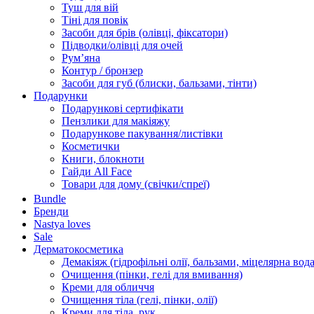
Туш для вій
Тіні для повік
Засоби для брів (олівці, фіксатори)
Підводки/олівці для очей
Румʼяна
Контур / бронзер
Засоби для губ (блиски, бальзами, тінти)
Подарунки
Подарункові сертифікати
Пензлики для макіяжу
Подарункове пакування/листівки
Косметички
Книги, блокноти
Гайди All Face
Товари для дому (свічки/спреї)
Bundle
Бренди
Nastya loves
Sale
Дерматокосметика
Демакіяж (гідрофільні олії, бальзами, міцелярна вода
Очищення (пінки, гелі для вмивання)
Креми для обличчя
Очищення тіла (гелі, пінки, олії)
Креми для тіла, рук