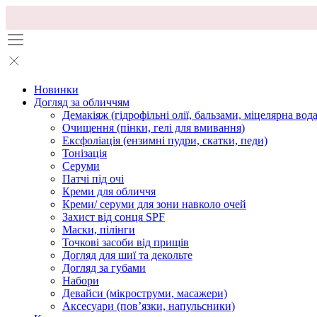
Новинки
Догляд за обличчям
Демакіяж (гідрофільні олії, бальзами, міцелярна вода
Очищення (пінки, гелі для вмивання)
Ексфоліація (ензимні пудри, скатки, педи)
Тонізація
Серуми
Патчі під очі
Креми для обличчя
Креми/ серуми для зони навколо очей
Захист від сонця SPF
Маски, пілінги
Точкові засоби від прищів
Догляд для шиї та декольте
Догляд за губами
Набори
Девайси (мікроструми, масажери)
Аксесуари (повʼязки, напульсники)