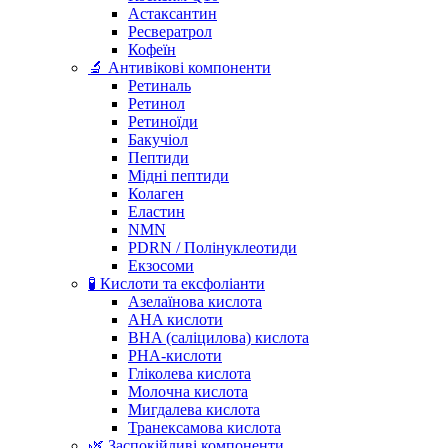
Астаксантин
Ресвератрол
Кофеїн
🔬 Антивікові компоненти
Ретиналь
Ретинол
Ретиноїди
Бакучіол
Пептиди
Мідні пептиди
Колаген
Еластин
NMN
PDRN / Полінуклеотиди
Екзосоми
🧪 Кислоти та ексфоліанти
Азелаїнова кислота
AHA кислоти
BHA (саліцилова) кислота
PHA-кислоти
Гліколева кислота
Молочна кислота
Мигдалева кислота
Транексамова кислота
🌿 Заспокійливі компоненти