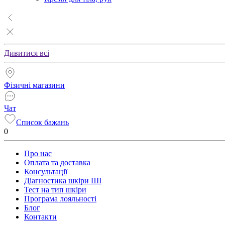
Дивитися всі
Фізичні магазини
Чат
Список бажань
0
Про нас
Оплата та доставка
Консультації
Діагностика шкіри ШІ
Тест на тип шкіри
Програма лояльності
Блог
Контакти