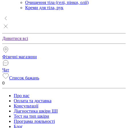
Очищення тіла (гелі, пінки, олії)
Креми для тіла, рук
Дивитися всі
Фізичні магазини
Чат
Список бажань
0
Про нас
Оплата та доставка
Консультації
Діагностика шкіри ШІ
Тест на тип шкіри
Програма лояльності
Блог