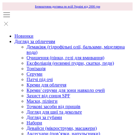
Безкоштовна доставка по всій Україні від 2000 грн
Новинки
Догляд за обличчям
Демакіяж (гідрофільні олії, бальзами, міцелярна
вода)
Очищення (пінки, гелі для вмивання)
Ексфоліація (ензимні пудри, скатки, педи)
Тонізація
Серуми
Патчі під очі
Креми для обличчя
Креми/ серуми для зони навколо очей
Захист від сонця SPF
Маски, пілінги
Точкові засоби від прищів
Догляд для шиї та декольте
Догляд за губами
Набори
Девайси (мікроструми, масажери)
Аксесуари (повʼязки, напульсники)