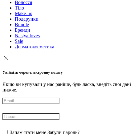
Волосся
Тіло
Make-up
Подарунки
Bundle
Бренди
Nastya loves
Sale
Дерматокосметика
Увійдіть через електронну пошту
Якщо ви купували у нас раніше, будь ласка, введіть свої дані
нижче.
Запам'ятати мене
Забули пароль?