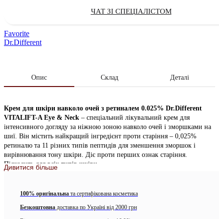
ЧАТ ЗІ СПЕЦІАЛІСТОМ
Favorite
Dr.Different
Опис
Склад
Деталі
Крем для шкіри навколо очей з ретиналем 0.025% Dr.Different
VITALIFT-A Eye & Neck
– спеціальний лікувальний крем для
інтенсивного догляду за ніжною зоною навколо очей і зморшками на
шиї. Він містить найкращий інгредієнт проти старіння – 0,025%
ретиналю та 11 різних типів пептидів для зменшення зморшок і
вирівнювання тону шкіри. Діє проти перших ознак старіння.
Підходить для всіх типів шкіри.
Дивитися більше
Особливості:
100% оригінальна
та сертифікована косметика
Антивіковий ефект, покращує еластичність і пружність
Безкоштовна
доставка по Україні від 2000 грн
Бореться зі зморшками навколо очей і шиї