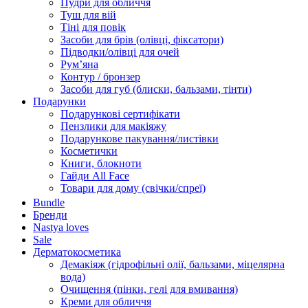
Пудри для обличчя
Туш для вій
Тіні для повік
Засоби для брів (олівці, фіксатори)
Підводки/олівці для очей
Румʼяна
Контур / бронзер
Засоби для губ (блиски, бальзами, тінти)
Подарунки
Подарункові сертифікати
Пензлики для макіяжу
Подарункове пакування/листівки
Косметички
Книги, блокноти
Гайди All Face
Товари для дому (свічки/спреї)
Bundle
Бренди
Nastya loves
Sale
Дерматокосметика
Демакіяж (гідрофільні олії, бальзами, міцелярна
вода)
Очищення (пінки, гелі для вмивання)
Креми для обличчя