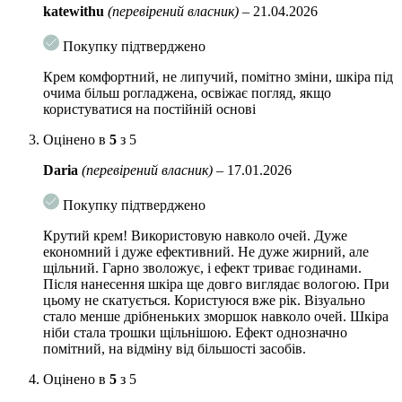
katewithu
(перевірений власник)
–
21.04.2026
Активні компоненти:
Ретиналь (0.025%)
– забезпечує такі ж результати
Покупку підтверджено
розгладження тонких ліній і зморшок, як і ретинол, завдяки
стимулюванню вироблення колагену, але було доведено, що
Крем комфортний, не липучий, помітно зміни, шкіра під
очима більш рогладжена, освіжає погляд, якщо
він працює швидше, ніж його аналог. Крім того, ретиналь
користуватися на постійній основі
ефективніший у відлущуванні, сприяючи більш гладкій і
рівномірній по тону шкірі.
Оцінено в
5
з 5
Мультиламелярна емульсія
– крем на ламелярній емульсії
Daria
(перевірений власник)
–
17.01.2026
або MLE (мультиламелярної емульсії) це означає, що він
буде захищати та лікувати шкірний бар’єр.
Покупку підтверджено
Ніацинамід (2%)
– чудово працює над вирівнюванням
Крутий крем! Використовую навколо очей. Дуже
тону, освітленням небажаної пігментації.
економний і дуже ефективний. Не дуже жирний, але
щільний. Гарно зволожує, і ефект триває годинами.
Пептиди (11 видів, серед яких трипептид міді)
–
Після нанесення шкіра ще довго виглядає вологою. При
відновлюють пружність, розгладжують та відновлюють
цьому не скатується. Користуюся вже рік. Візуально
пошкоджену шкіру. pH 6,00-8,00. Розроблено без штучних
стало менше дрібненьких зморшок навколо очей. Шкіра
ароматизаторів і барвників, парабенів, сульфатів, продуктів
ніби стала трошки щільнішою. Ефект однозначно
тваринного походження, мінеральної олії, ефірної олії,
помітний, на відміну від більшості засобів.
спирту та силікону.
Оцінено в
5
з 5
Особливості використання: