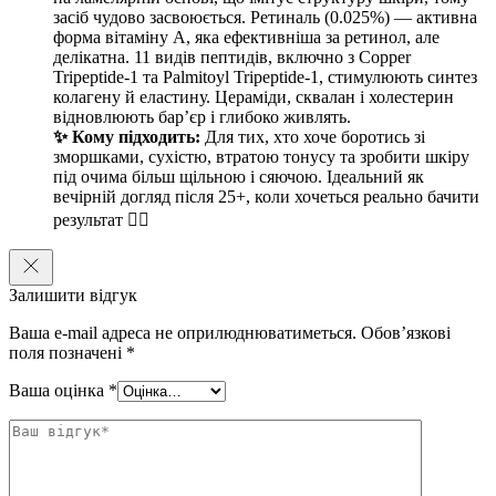
засіб чудово засвоюється. Ретиналь (0.025%) — активна
світла та тепла, рекомендується використовувати продукт
форма вітаміну А, яка ефективніша за ретинол, але
вночі, а якщо використовувати його вдень, завжди
делікатна. 11 видів пептидів, включно з Copper
використовуйте сонцезахисний крем після нанесення
Tripeptide-1 та Palmitoyl Tripeptide-1, стимулюють синтез
ретинолу.
колагену й еластину. Цераміди, сквалан і холестерин
відновлюють бар’єр і глибоко живлять.
Термін придатності після відкриття — 12 місяців.
✨ Кому підходить:
Для тих, хто хоче боротись зі
зморшками, сухістю, втратою тонусу та зробити шкіру
під очима більш щільною і сяючою. Ідеальний як
вечірній догляд після 25+, коли хочеться реально бачити
результат ❤️‍🔥
Залишити відгук
Ваша e-mail адреса не оприлюднюватиметься.
Обов’язкові
поля позначені
*
Ваша оцінка
*