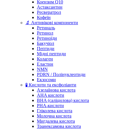
Коензим Q10
Астаксантин
Ресвератрол
Кофеїн
🔬 Антивікові компоненти
Ретиналь
Ретинол
Ретиноїди
Бакучіол
Пептиди
Мідні пептиди
Колаген
Еластин
NMN
PDRN / Полінуклеотиди
Екзосоми
🧪 Кислоти та ексфоліанти
Азелаїнова кислота
AHA кислоти
BHA (саліцилова) кислота
PHA-кислоти
Гліколева кислота
Молочна кислота
Мигдалева кислота
Транексамова кислота