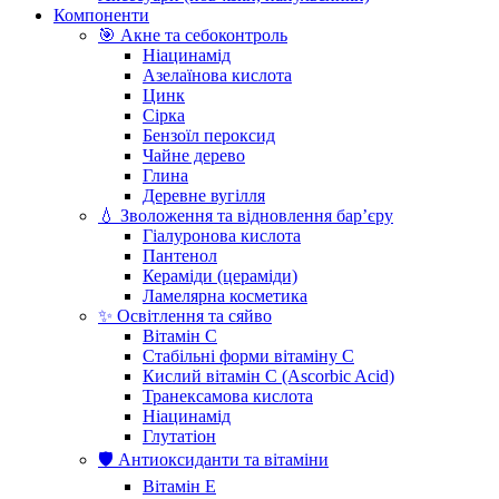
Компоненти
🎯 Акне та себоконтроль
Ніацинамід
Азелаїнова кислота
Цинк
Сірка
Бензоїл пероксид
Чайне дерево
Глина
Деревне вугілля
💧 Зволоження та відновлення бар’єру
Гіалуронова кислота
Пантенол
Кераміди (цераміди)
Ламелярна косметика
✨ Освітлення та сяйво
Вітамін С
Стабільні форми вітаміну С
Кислий вітамін С (Ascorbic Acid)
Транексамова кислота
Ніацинамід
Глутатіон
🛡️ Антиоксиданти та вітаміни
Вітамін Е