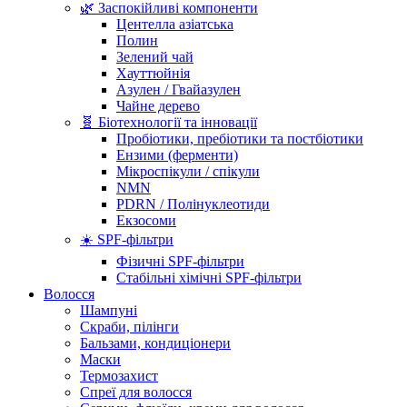
🌿 Заспокійливі компоненти
Центелла азіатська
Полин
Зелений чай
Хауттюйнія
Азулен / Гвайазулен
Чайне дерево
🧬 Біотехнології та інновації
Пробіотики, пребіотики та постбіотики
Ензими (ферменти)
Мікроспікули / спікули
NMN
PDRN / Полінуклеотиди
Екзосоми
☀️ SPF-фільтри
Фізичні SPF-фільтри
Стабільні хімічні SPF-фільтри
Волосся
Шампуні
Скраби, пілінги
Бальзами, кондиціонери
Маски
Термозахист
Спреї для волосся