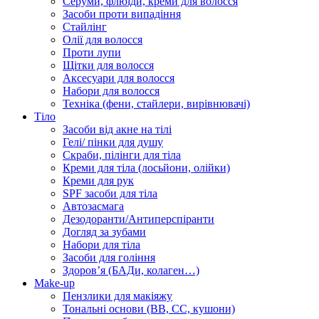
Серуми, флюїди, креми для волосся
Засоби проти випадіння
Стайлінг
Олії для волосся
Проти лупи
Щітки для волосся
Аксесуари для волосся
Набори для волосся
Техніка (фени, стайлери, вирівнювачі)
Тіло
Засоби від акне на тілі
Гелі/ пінки для душу
Скраби, пілінги для тіла
Креми для тіла (лосьйони, олійки)
Креми для рук
SPF засоби для тіла
Автозасмага
Дезодоранти/Антиперспіранти
Догляд за зубами
Набори для тіла
Засоби для гоління
Здоровʼя (БАДи, колаген…)
Make-up
Пензлики для макіяжу
Тональні основи (BB, CC, кушони)