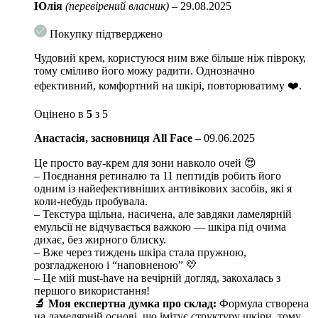
Юлія
(перевірений власник)
–
29.08.2025
Як останній крок вашої нічної рутини, нанесіть легкими рухами на
сухе обличчя до повного поглинання. Поступово включайте у свою
Покупку підтверджено
рутину, щоб шкіра звикла до нього:
Чудовий крем, користуюся ним вже більше ніж півроку,
Перший і другий тиждень застосовуються один раз на
тому сміливо його можу радити. Однозначно
тиждень
ефективний, комфортний на шкірі, повторюватиму ❤️.
Через три тижні поступово збільшуйте дні.
Оцінено в
5
з 5
Перед початком використання рекомендується нанести його
Анастасія, засновниця All Face
–
09.06.2025
на невелику ділянку, наприклад на внутрішню сторону
руки, щоб перевірити, яке подразнення воно може
Це просто вау-крем для зони навколо очей 😍
спричинити на вашій шкірі.
– Поєднання ретиналю та 11 пептидів робить його
одним із найефективніших антивікових засобів, які я
Якщо ви ніколи раніше не користувалися ретинолом, краще
коли-небудь пробувала.
поступово збільшувати його застосування, щоб шкіра
– Текстура щільна, насичена, але завдяки ламелярній
адаптувалася. Перший і другий тиждень використовуйте
емульсії не відчувається важкою — шкіра під очима
його на ніч і поступово збільшуйте його в наступні тижні.
дихає, без жирного блиску.
– Вже через тиждень шкіра стала пружною,
У разі чутливої ​​шкіри у вас може виникнути почервоніння
розгладженою і “наповненою” 💛
або лущення шкіри під час першого використання. Однак це
– Це мій must-have на вечірній догляд, закохалась з
природний процес відновлення шкіри.
першого використання!
🔬 Моя експертна думка про склад:
Формула створена
Ми рекомендуємо використовувати щедру кількість
на ламелярній основі, що імітує структуру шкіри, тому
відновлювального крему. Оскільки ретинол чутливий до