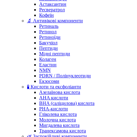
Астаксантин
Ресвератрол
Кофеїн
🔬 Антивікові компоненти
Ретиналь
Ретинол
Ретиноїди
Бакучіол
Пептиди
Мідні пептиди
Колаген
Еластин
NMN
PDRN / Полінуклеотиди
Екзосоми
🧪 Кислоти та ексфоліанти
Азелаїнова кислота
AHA кислоти
BHA (саліцилова) кислота
PHA-кислоти
Гліколева кислота
Молочна кислота
Мигдалева кислота
Транексамова кислота
🌿 Заспокійливі компоненти