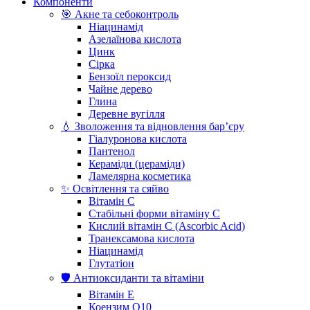
Компоненти
🎯 Акне та себоконтроль
Ніацинамід
Азелаїнова кислота
Цинк
Сірка
Бензоїл пероксид
Чайне дерево
Глина
Деревне вугілля
💧 Зволоження та відновлення бар’єру
Гіалуронова кислота
Пантенол
Кераміди (цераміди)
Ламелярна косметика
✨ Освітлення та сяйво
Вітамін С
Стабільні форми вітаміну С
Кислий вітамін С (Ascorbic Acid)
Транексамова кислота
Ніацинамід
Глутатіон
🛡️ Антиоксиданти та вітаміни
Вітамін Е
Коензим Q10