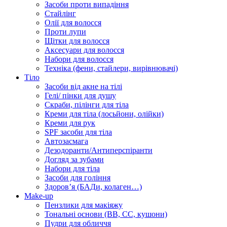
Засоби проти випадіння
Стайлінг
Олії для волосся
Проти лупи
Щітки для волосся
Аксесуари для волосся
Набори для волосся
Техніка (фени, стайлери, вирівнювачі)
Тіло
Засоби від акне на тілі
Гелі/ пінки для душу
Скраби, пілінги для тіла
Креми для тіла (лосьйони, олійки)
Креми для рук
SPF засоби для тіла
Автозасмага
Дезодоранти/Антиперспіранти
Догляд за зубами
Набори для тіла
Засоби для гоління
Здоровʼя (БАДи, колаген…)
Make-up
Пензлики для макіяжу
Тональні основи (BB, CC, кушони)
Пудри для обличчя