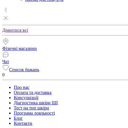
Дивитися всі
Фізичні магазини
Чат
Список бажань
0
Про нас
Оплата та доставка
Консультації
Діагностика шкіри ШІ
Тест на тип шкіри
Програма лояльності
Блог
Контакти