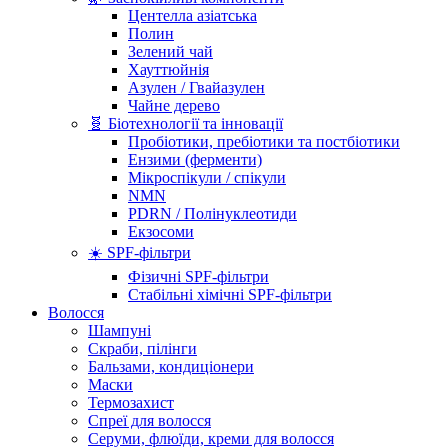
Центелла азіатська
Полин
Зелений чай
Хауттюйнія
Азулен / Гвайазулен
Чайне дерево
🧬 Біотехнології та інновації
Пробіотики, пребіотики та постбіотики
Ензими (ферменти)
Мікроспікули / спікули
NMN
PDRN / Полінуклеотиди
Екзосоми
☀️ SPF-фільтри
Фізичні SPF-фільтри
Стабільні хімічні SPF-фільтри
Волосся
Шампуні
Скраби, пілінги
Бальзами, кондиціонери
Маски
Термозахист
Спреї для волосся
Серуми, флюїди, креми для волосся