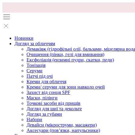
Новинки
Догляд за обличчям
Демакіяж (гідрофільні олії, бальзами, міцелярна вода
Очищення (пінки, гелі для вмивання)
Ексфоліація (ензимні пудри, скатки, педи)
Тонізація
Серуми
Патчі під очі
Креми для обличчя
Креми/ серуми для зони навколо очей
Захист від сонця SPF
Маски, пілінги
Точкові засоби від прищів
Догляд для шиї та декольте
Догляд за губами
Набори
Девайси (мікроструми, масажери)
Аксесуари (повʼязки, напульсники)