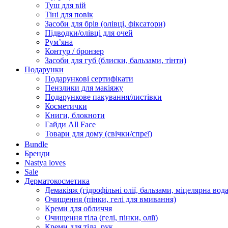
Туш для вій
Тіні для повік
Засоби для брів (олівці, фіксатори)
Підводки/олівці для очей
Румʼяна
Контур / бронзер
Засоби для губ (блиски, бальзами, тінти)
Подарунки
Подарункові сертифікати
Пензлики для макіяжу
Подарункове пакування/листівки
Косметички
Книги, блокноти
Гайди All Face
Товари для дому (свічки/спреї)
Bundle
Бренди
Nastya loves
Sale
Дерматокосметика
Демакіяж (гідрофільні олії, бальзами, міцелярна вода
Очищення (пінки, гелі для вмивання)
Креми для обличчя
Очищення тіла (гелі, пінки, олії)
Креми для тіла, рук