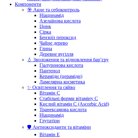
Компоненти
🎯 Акне та себоконтроль
Ніацинамід
Азелаїнова кислота
Цинк
Сірка
Бензоїл пероксид
Чайне дерево
Глина
Деревне вугілля
💧 Зволоження та відновлення бар’єру
Гіалуронова кислота
Пантенол
Кераміди (цераміди)
Ламелярна косметика
✨ Освітлення та сяйво
Вітамін С
Стабільні форми вітаміну С
Кислий вітамін С (Ascorbic Acid)
Транексамова кислота
Ніацинамід
Глутатіон
🛡️ Антиоксиданти та вітаміни
Вітамін Е