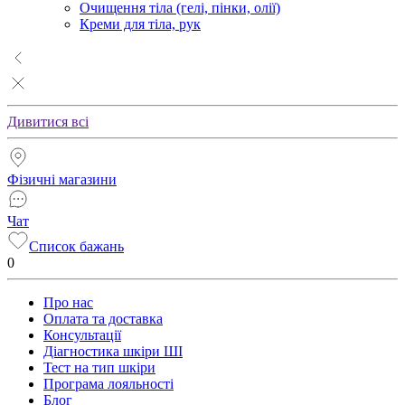
Очищення тіла (гелі, пінки, олії)
Креми для тіла, рук
Дивитися всі
Фізичні магазини
Чат
Список бажань
0
Про нас
Оплата та доставка
Консультації
Діагностика шкіри ШІ
Тест на тип шкіри
Програма лояльності
Блог