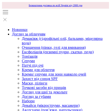
Безкоштовна доставка по всій Україні від 2000 грн
Новинки
Догляд за обличчям
Демакіяж (гідрофільні олії, бальзами, міцелярна
вода)
Очищення (пінки, гелі для вмивання)
Ексфоліація (ензимні пудри, скатки, педи)
Тонізація
Серуми
Патчі під очі
Креми для обличчя
Креми/ серуми для зони навколо очей
Захист від сонця SPF
Маски, пілінги
Точкові засоби від прищів
Догляд для шиї та декольте
Догляд за губами
Набори
Девайси (мікроструми, масажери)
Аксесуари (повʼязки, напульсники)