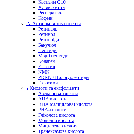
Коензим Q10
Астаксантин
Ресвератрол
Кофеїн
🔬 Антивікові компоненти
Ретиналь
Ретинол
Ретиноїди
Бакучіол
Пептиди
Мідні пептиди
Колаген
Еластин
NMN
PDRN / Полінуклеотиди
Екзосоми
🧪 Кислоти та ексфоліанти
Азелаїнова кислота
AHA кислоти
BHA (саліцилова) кислота
PHA-кислоти
Гліколева кислота
Молочна кислота
Мигдалева кислота
Транексамова кислота