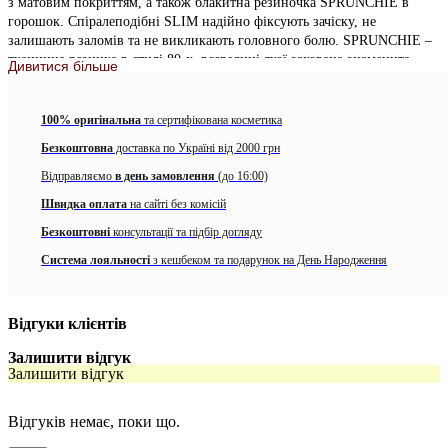
з матовим покриттям, а також блакитна резиночка SPRUNCHIE в
горошок. Спіралеподібні SLIM надійно фіксують зачіску, не
залишають заломів та не викликають головного болю. SPRUNCHIE –
тканинна резинка в стилі 80-х, всередині якої захована знаменита
Дивитися більше
резиночка ORIGINAL. Аксесуари invisibobble підходять для всіх типів
волосся.
100% оригінальна
та сертифікована косметика
Безкоштовна
доставка по Україні від 2000 грн
Відправляємо
в день замовлення
(до 16:00)
Швидка оплата
на сайті без комісій
Безкоштовні
консультації та підбір догляду
Система лояльності
з кешбеком та подарунок на День Народження
Відгуки клієнтів
Залишити відгук
Залишити відгук
Відгуків немає, поки що.