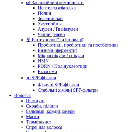
🌿 Заспокійливі компоненти
Центелла азіатська
Полин
Зелений чай
Хауттюйнія
Азулен / Гвайазулен
Чайне дерево
🧬 Біотехнології та інновації
Пробіотики, пребіотики та постбіотики
Ензими (ферменти)
Мікроспікули / спікули
NMN
PDRN / Полінуклеотиди
Екзосоми
☀️ SPF-фільтри
Фізичні SPF-фільтри
Стабільні хімічні SPF-фільтри
Волосся
Шампуні
Скраби, пілінги
Бальзами, кондиціонери
Маски
Термозахист
Спреї для волосся