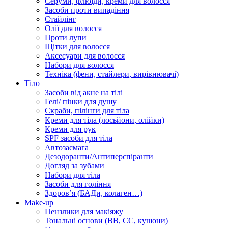
Серуми, флюїди, креми для волосся
Засоби проти випадіння
Стайлінг
Олії для волосся
Проти лупи
Щітки для волосся
Аксесуари для волосся
Набори для волосся
Техніка (фени, стайлери, вирівнювачі)
Тіло
Засоби від акне на тілі
Гелі/ пінки для душу
Скраби, пілінги для тіла
Креми для тіла (лосьйони, олійки)
Креми для рук
SPF засоби для тіла
Автозасмага
Дезодоранти/Антиперспіранти
Догляд за зубами
Набори для тіла
Засоби для гоління
Здоровʼя (БАДи, колаген…)
Make-up
Пензлики для макіяжу
Тональні основи (BB, CC, кушони)