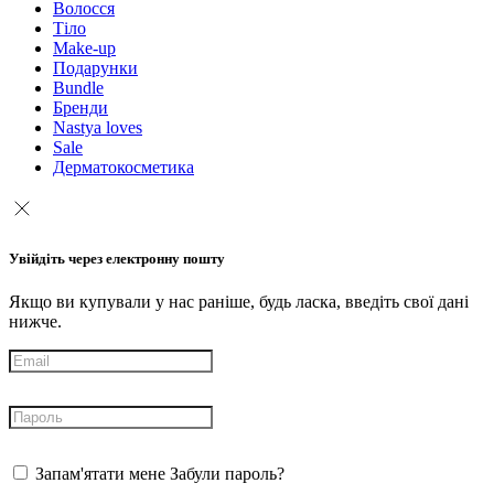
Волосся
Тіло
Make-up
Подарунки
Bundle
Бренди
Nastya loves
Sale
Дерматокосметика
Увійдіть через електронну пошту
Якщо ви купували у нас раніше, будь ласка, введіть свої дані
нижче.
Запам'ятати мене
Забули пароль?