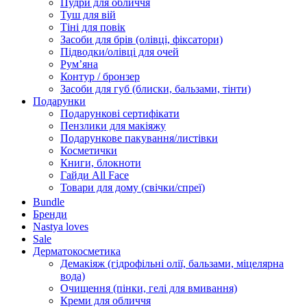
Пудри для обличчя
Туш для вій
Тіні для повік
Засоби для брів (олівці, фіксатори)
Підводки/олівці для очей
Румʼяна
Контур / бронзер
Засоби для губ (блиски, бальзами, тінти)
Подарунки
Подарункові сертифікати
Пензлики для макіяжу
Подарункове пакування/листівки
Косметички
Книги, блокноти
Гайди All Face
Товари для дому (свічки/спреї)
Bundle
Бренди
Nastya loves
Sale
Дерматокосметика
Демакіяж (гідрофільні олії, бальзами, міцелярна
вода)
Очищення (пінки, гелі для вмивання)
Креми для обличчя