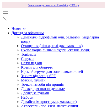
Безкоштовна доставка по всій Україні від 2000 грн
Новинки
Догляд за обличчям
Демакіяж (гідрофільні олії, бальзами, міцелярна
вода)
Очищення (пінки, гелі для вмивання)
Ексфоліація (ензимні пудри, скатки, педи)
Тонізація
Серуми
Патчі під очі
Креми для обличчя
Креми/ серуми для зони навколо очей
Захист від сонця SPF
Маски, пілінги
Точкові засоби від прищів
Догляд для шиї та декольте
Догляд за губами
Набори
Девайси (мікроструми, масажери)
Аксесуари (повʼязки, напульсники)