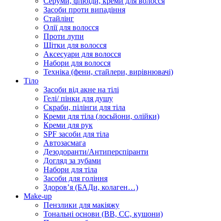
Серуми, флюїди, креми для волосся
Засоби проти випадіння
Стайлінг
Олії для волосся
Проти лупи
Щітки для волосся
Аксесуари для волосся
Набори для волосся
Техніка (фени, стайлери, вирівнювачі)
Тіло
Засоби від акне на тілі
Гелі/ пінки для душу
Скраби, пілінги для тіла
Креми для тіла (лосьйони, олійки)
Креми для рук
SPF засоби для тіла
Автозасмага
Дезодоранти/Антиперспіранти
Догляд за зубами
Набори для тіла
Засоби для гоління
Здоровʼя (БАДи, колаген…)
Make-up
Пензлики для макіяжу
Тональні основи (BB, CC, кушони)