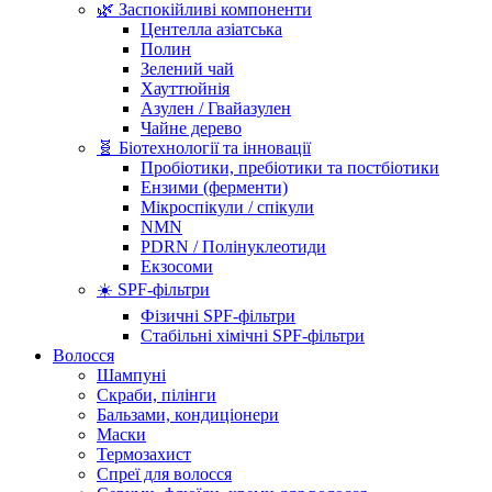
🌿 Заспокійливі компоненти
Центелла азіатська
Полин
Зелений чай
Хауттюйнія
Азулен / Гвайазулен
Чайне дерево
🧬 Біотехнології та інновації
Пробіотики, пребіотики та постбіотики
Ензими (ферменти)
Мікроспікули / спікули
NMN
PDRN / Полінуклеотиди
Екзосоми
☀️ SPF-фільтри
Фізичні SPF-фільтри
Стабільні хімічні SPF-фільтри
Волосся
Шампуні
Скраби, пілінги
Бальзами, кондиціонери
Маски
Термозахист
Спреї для волосся