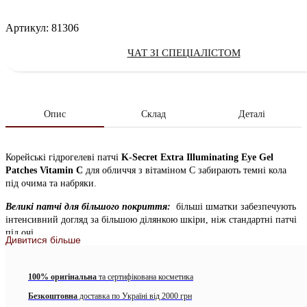
Артикул:
81306
ЧАТ ЗІ СПЕЦІАЛІСТОМ
Опис
Склад
Деталі
Корейські гідрогелеві патчі
K-Secret Extra Illuminating Eye Gel
Patches Vitamin C
для обличчя з вітаміном С забирають темні кола
під очима та набряки.
Великі патчі для більшого покриття:
більші шматки забезпечують
інтенсивний догляд за більшою ділянкою шкіри, ніж стандартні патчі
під очі.
Дивитися більше
Маленькі накладки для областей, які потребують догляду:
менші
частини забезпечують інтенсивний догляд для більш специфічних
100% оригінальна
та сертифікована косметика
областей, таких як губи, насуплені брови та шия.
Безкоштовна
доставка по Україні від 2000 грн
Особливості: