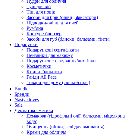
Пудри для обличчя
Туш для вій
Тіні для повік
Засоби для брів (олівці, фіксатори)
Підводки/олівці для очей
Румʼяна
Контур / бронзер
Засоби для губ (блиски, бальзами, тінти)
Подарунки
Подарункові сертифікати
Пензлики для макіяжу
Подарункове пакування/листівки
Косметички
Книги, блокноти
Гайди All Face
Товари для дому (свічки/спреї)
Bundle
Бренди
Nastya loves
Sale
Дерматокосметика
Демакіяж (гідрофільні олії, бальзами, міцелярна
вода)
Очищення (пінки, гелі для вмивання)
Креми для обличчя