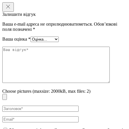
впливу УФ-випромінювання, вирівнює тон і надає шкірі
неймовірне сяяння, стираючи сліди втоми та усуваючи
Залишити відгук
сірий, «землянистий» відтінок, бореться з пігментацією,
освітлює веснянки та вікові потемніння, а також зменшує
Ваша e-mail адреса не оприлюднюватиметься.
Обов’язкові
зморшки та ущільнює тонку, суху шкіру.
поля позначені
*
Ніацинамід
— сприяє стимуляції синтезу колагену та
Ваша оцінка
*
покращенню захисних функцій шкіри, пом’якшує,
підвищує еластичність шкіри, зволожує, вирівнює тон
шкіри, перешкоджає віковій пігментації.
Гідролізований колаген
— розгладжує та вирівнює шкіру,
робить пружною та еластичною, прибирає дрібні зморшки
та освіжає. Має ранозагоювальну і заспокійливу дію,
утримує вологу в глибоких шарах шкіри.
Особливості використання:
Choose pictures (maxsize: 2000kB, max files: 2)
Дістаньте патчі з банки за допомогою лопаточки.
Прикладіть їх до потрібної області.
Через 20-30 хвилин зніміть патчі і м’якими рухами,
повністю вберіть есенцію.