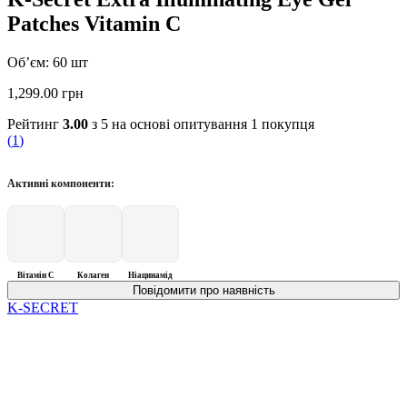
Patches Vitamin C
Об’єм: 60 шт
1,299.00
грн
Рейтинг
3.00
з 5 на основі опитування
1
покупця
(
1
)
Активні компоненти:
Вітамін С
Колаген
Ніацинамід
K‑SECRET