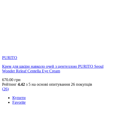
PURITO
Крем для шкіри навколо очей з центеллою PURITO Seoul
Wonder Releaf Centella Eye Cream
670.00
грн
Рейтинг
4.42
з 5 на основі опитування
26
покупців
(
26
)
Купити
Favorite