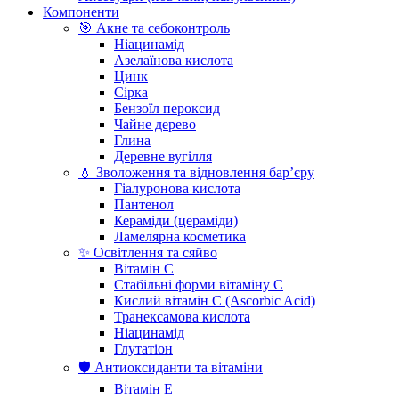
Компоненти
🎯 Акне та себоконтроль
Ніацинамід
Азелаїнова кислота
Цинк
Сірка
Бензоїл пероксид
Чайне дерево
Глина
Деревне вугілля
💧 Зволоження та відновлення бар’єру
Гіалуронова кислота
Пантенол
Кераміди (цераміди)
Ламелярна косметика
✨ Освітлення та сяйво
Вітамін С
Стабільні форми вітаміну С
Кислий вітамін С (Ascorbic Acid)
Транексамова кислота
Ніацинамід
Глутатіон
🛡️ Антиоксиданти та вітаміни
Вітамін Е