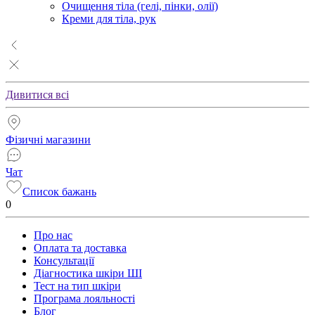
Очищення тіла (гелі, пінки, олії)
Креми для тіла, рук
Дивитися всі
Фізичні магазини
Чат
Список бажань
0
Про нас
Оплата та доставка
Консультації
Діагностика шкіри ШІ
Тест на тип шкіри
Програма лояльності
Блог