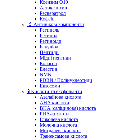
Коензим Q10
Астаксантин
Ресвератрол
Кофеїн
🔬 Антивікові компоненти
Ретиналь
Ретинол
Ретиноїди
Бакучіол
Пептиди
Мідні пептиди
Колаген
Еластин
NMN
PDRN / Полінуклеотиди
Екзосоми
🧪 Кислоти та ексфоліанти
Азелаїнова кислота
AHA кислоти
BHA (саліцилова) кислота
PHA-кислоти
Гліколева кислота
Молочна кислота
Мигдалева кислота
Транексамова кислота