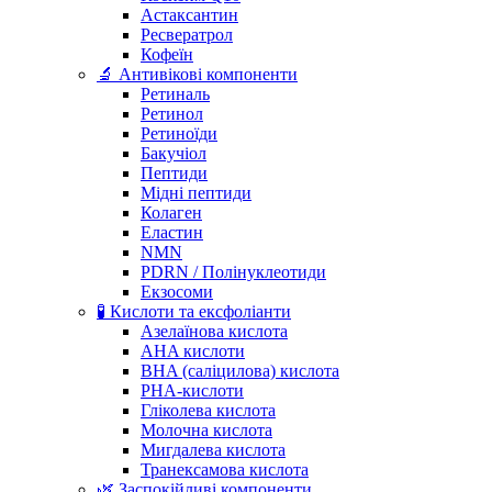
Астаксантин
Ресвератрол
Кофеїн
🔬 Антивікові компоненти
Ретиналь
Ретинол
Ретиноїди
Бакучіол
Пептиди
Мідні пептиди
Колаген
Еластин
NMN
PDRN / Полінуклеотиди
Екзосоми
🧪 Кислоти та ексфоліанти
Азелаїнова кислота
AHA кислоти
BHA (саліцилова) кислота
PHA-кислоти
Гліколева кислота
Молочна кислота
Мигдалева кислота
Транексамова кислота
🌿 Заспокійливі компоненти