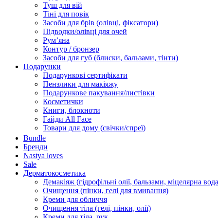
Туш для вій
Тіні для повік
Засоби для брів (олівці, фіксатори)
Підводки/олівці для очей
Румʼяна
Контур / бронзер
Засоби для губ (блиски, бальзами, тінти)
Подарунки
Подарункові сертифікати
Пензлики для макіяжу
Подарункове пакування/листівки
Косметички
Книги, блокноти
Гайди All Face
Товари для дому (свічки/спреї)
Bundle
Бренди
Nastya loves
Sale
Дерматокосметика
Демакіяж (гідрофільні олії, бальзами, міцелярна вода
Очищення (пінки, гелі для вмивання)
Креми для обличчя
Очищення тіла (гелі, пінки, олії)
Креми для тіла, рук