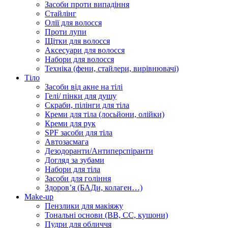
Засоби проти випадіння
Стайлінг
Олії для волосся
Проти лупи
Щітки для волосся
Аксесуари для волосся
Набори для волосся
Техніка (фени, стайлери, вирівнювачі)
Тіло
Засоби від акне на тілі
Гелі/ пінки для душу
Скраби, пілінги для тіла
Креми для тіла (лосьйони, олійки)
Креми для рук
SPF засоби для тіла
Автозасмага
Дезодоранти/Антиперспіранти
Догляд за зубами
Набори для тіла
Засоби для гоління
Здоровʼя (БАДи, колаген…)
Make-up
Пензлики для макіяжу
Тональні основи (BB, CC, кушони)
Пудри для обличчя