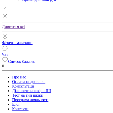
Дивитися всі
Фізичні магазини
Чат
Список бажань
0
Про нас
Оплата та доставка
Консультації
Діагностика шкіри ШІ
Тест на тип шкіри
Програма лояльності
Блог
Контакти