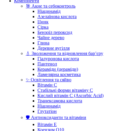
Компоненти
🎯 Акне та себоконтроль
Ніацинамід
Азелаїнова кислота
Цинк
Сірка
Бензоїл пероксид
Чайне дерево
Глина
Деревне вугілля
💧 Зволоження та відновлення бар’єру
Гіалуронова кислота
Пантенол
Кераміди (цераміди)
Ламелярна косметика
✨ Освітлення та сяйво
Вітамін С
Стабільні форми вітаміну С
Кислий вітамін С (Ascorbic Acid)
Транексамова кислота
Ніацинамід
Глутатіон
🛡️ Антиоксиданти та вітаміни
Вітамін Е
Коензим Q10