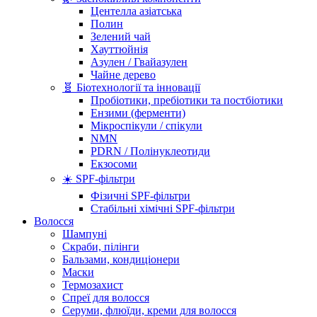
Центелла азіатська
Полин
Зелений чай
Хауттюйнія
Азулен / Гвайазулен
Чайне дерево
🧬 Біотехнології та інновації
Пробіотики, пребіотики та постбіотики
Ензими (ферменти)
Мікроспікули / спікули
NMN
PDRN / Полінуклеотиди
Екзосоми
☀️ SPF-фільтри
Фізичні SPF-фільтри
Стабільні хімічні SPF-фільтри
Волосся
Шампуні
Скраби, пілінги
Бальзами, кондиціонери
Маски
Термозахист
Спреї для волосся
Серуми, флюїди, креми для волосся