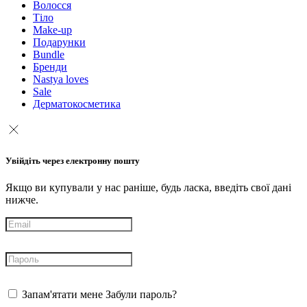
Волосся
Тіло
Make-up
Подарунки
Bundle
Бренди
Nastya loves
Sale
Дерматокосметика
Увійдіть через електронну пошту
Якщо ви купували у нас раніше, будь ласка, введіть свої дані
нижче.
Запам'ятати мене
Забули пароль?