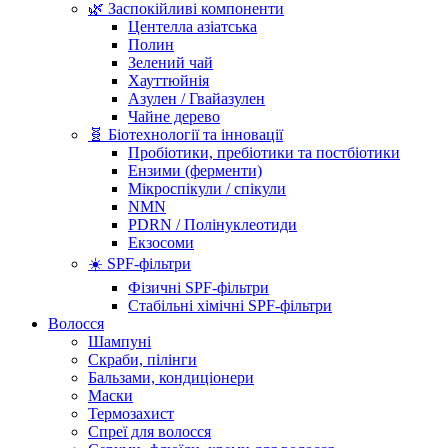
🌿 Заспокійливі компоненти
Центелла азіатська
Полин
Зелений чай
Хауттюйнія
Азулен / Гвайазулен
Чайне дерево
🧬 Біотехнології та інновації
Пробіотики, пребіотики та постбіотики
Ензими (ферменти)
Мікроспікули / спікули
NMN
PDRN / Полінуклеотиди
Екзосоми
☀️ SPF-фільтри
Фізичні SPF-фільтри
Стабільні хімічні SPF-фільтри
Волосся
Шампуні
Скраби, пілінги
Бальзами, кондиціонери
Маски
Термозахист
Спреї для волосся