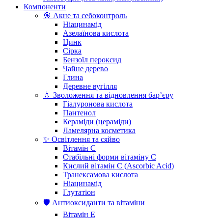
Компоненти
🎯 Акне та себоконтроль
Ніацинамід
Азелаїнова кислота
Цинк
Сірка
Бензоїл пероксид
Чайне дерево
Глина
Деревне вугілля
💧 Зволоження та відновлення бар’єру
Гіалуронова кислота
Пантенол
Кераміди (цераміди)
Ламелярна косметика
✨ Освітлення та сяйво
Вітамін С
Стабільні форми вітаміну С
Кислий вітамін С (Ascorbic Acid)
Транексамова кислота
Ніацинамід
Глутатіон
🛡️ Антиоксиданти та вітаміни
Вітамін Е