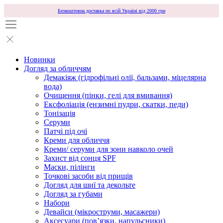
Безкоштовна доставка по всій Україні від 2000 грн
Новинки
Догляд за обличчям
Демакіяж (гідрофільні олії, бальзами, міцелярна
вода)
Очищення (пінки, гелі для вмивання)
Ексфоліація (ензимні пудри, скатки, педи)
Тонізація
Серуми
Патчі під очі
Креми для обличчя
Креми/ серуми для зони навколо очей
Захист від сонця SPF
Маски, пілінги
Точкові засоби від прищів
Догляд для шиї та декольте
Догляд за губами
Набори
Девайси (мікроструми, масажери)
Аксесуари (повʼязки, напульсники)