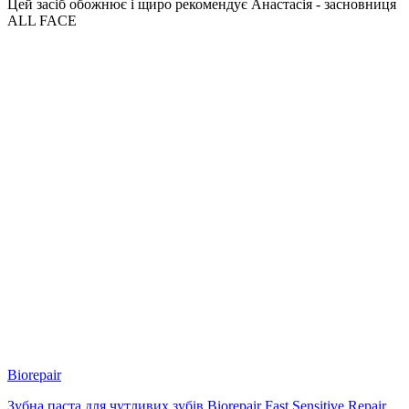
Цей засіб обожнює і щиро рекомендує Анастасія - засновниця
ALL FACE
Biorepair
Зубна паста для чутливих зубів Biorepair Fast Sensitive Repair