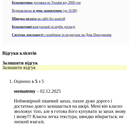
усуває подразнення шкіри. Також вона зволожує та
Безкоштовна
доставка по Україні від 2000 грн
пом’якшує дерму, залишає невідчутну плівку для захисту
Відправляємо
в день замовлення
(до 16:00)
від втрати вологості.
Швидка оплата
на сайті без комісій
Олія Ши має антиоксидантні властивості, захищає шкіру та
Безкоштовні
консультації та підбір догляду
волосся від шкідливого впливу вільних радикалів. Вона
наповнює дерму вітамінами та мінералами, які необхідні для
Система лояльності
з кешбеком та подарунок на День Народження
молодості та здоров’я клітин. Також олія відмінно зволожує
шкіру, розгладжує зморшки та покращує тонус.
Відгуки клієнтів
Кокосова олія відома своїми зволожуючими і
регенеративними властивостями. Вона має
Залишити відгук
антибактеріальний і протигрибковий ефект, допомагає
Залишити відгук
боротися з подразненням шкіри, стимулює вироблення
колагену і захищає від ультрафіолетових променів. Також
Оцінено в
5
з 5
воно усуває лущення, сприяє оновленню клітин та є
антиоксидантом.
soematemy
–
02.12.2025
Застосування
Неймовірний нішевий запах, пахне дуже дорого і
достатньо довго залишається на шкірі. Мені він класно
Після душу нанесіть на тіло легкими рухами. Молочко швидко
зволожує тіло, але я готова його купувати за запах знову
вбирається, не залишаючи відчуття жирності на шкірі.
і знову!!! Класна легка текстура, швидко вбирається, не
липкий взагалі.
Обʼєм: 200 мл