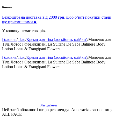
Кошик
Безкоштовна доставка від 2000 грн, щоб б’юті-покупки стали
ще приємнішими🔥
У кошику немає товарів.
Головна
/
Тіло
/
Креми для тіла (лосьйони, олійки)
/
Молочко для
Тіла Лотос і Франжипані La Sultane De Saba Balinese Body
Lotion Lotus & Frangipani Flowers
Головна
/
Тіло
/
Креми для тіла (лосьйони, олійки)
/
Молочко для
Тіла Лотос і Франжипані La Sultane De Saba Balinese Body
Lotion Lotus & Frangipani Flowers
Nastya loves
Цей засіб обожнює і щиро рекомендує Анастасія - засновниця
ALL FACE