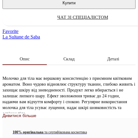
Купити
ЧАТ ЗІ СПЕЦІАЛІСТОМ
Favorite
La Sultane de Saba
Опис
Склад
Деталі
Молочко для тіла має вершкову консистенцію з приємним квітковим
ароматом. Воно чудово відновлює структуру тканин, глибоко живить і
захищає шкіру від зневодненості. Продукт легко вбирається і не
залишає липкого шару. Ефект зволоження триває до 24 годин,
надаючи вам відчуття комфорту і спокою. Регулярне використання
молочка для тіла усуває лущення, надає шкірі шовковистість та
освіжає тіло.
Дивитися більше
Ключові інгредієнти
100% оригінальна
та сертифікована косметика
Олія солодкого мигдалю відмінно загоює порізи, тріщини та