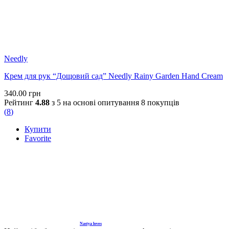
Needly
Крем для рук “Дощовий сад” Needly Rainy Garden Hand Cream
340.00
грн
Рейтинг
4.88
з 5 на основі опитування
8
покупців
(
8
)
Купити
Favorite
Nastya loves