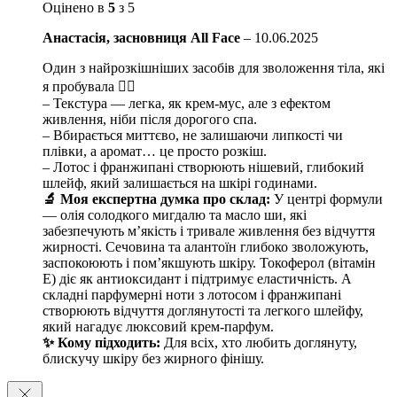
Оцінено в
5
з 5
Анастасія, засновниця All Face
–
10.06.2025
Один з найрозкішніших засобів для зволоження тіла, які
я пробувала ❤️‍🔥
– Текстура — легка, як крем-мус, але з ефектом
живлення, ніби після дорогого спа.
– Вбирається миттєво, не залишаючи липкості чи
плівки, а аромат… це просто розкіш.
– Лотос і франжипані створюють нішевий, глибокий
шлейф, який залишається на шкірі годинами.
🔬 Моя експертна думка про склад:
У центрі формули
— олія солодкого мигдалю та масло ши, які
забезпечують м’якість і тривале живлення без відчуття
жирності. Сечовина та алантоїн глибоко зволожують,
заспокоюють і пом’якшують шкіру. Токоферол (вітамін
Е) діє як антиоксидант і підтримує еластичність. А
складні парфумерні ноти з лотосом і франжипані
створюють відчуття доглянутості та легкого шлейфу,
який нагадує люксовий крем-парфум.
✨ Кому підходить:
Для всіх, хто любить доглянуту,
блискучу шкіру без жирного фінішу.