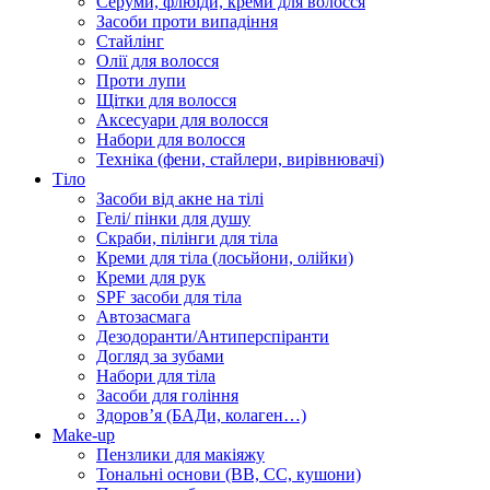
Серуми, флюїди, креми для волосся
Засоби проти випадіння
Стайлінг
Олії для волосся
Проти лупи
Щітки для волосся
Аксесуари для волосся
Набори для волосся
Техніка (фени, стайлери, вирівнювачі)
Тіло
Засоби від акне на тілі
Гелі/ пінки для душу
Скраби, пілінги для тіла
Креми для тіла (лосьйони, олійки)
Креми для рук
SPF засоби для тіла
Автозасмага
Дезодоранти/Антиперспіранти
Догляд за зубами
Набори для тіла
Засоби для гоління
Здоровʼя (БАДи, колаген…)
Make-up
Пензлики для макіяжу
Тональні основи (BB, CC, кушони)