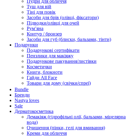
Пудри для обличчя
Туш для вій
Тіні для повік
Засоби для брів (олівці, фіксатори)
Підводки/олівці для очей
Румʼяна
Контур / бронзер
Засоби для губ (блиски, бальзами, тінти)
Подарунки
Подарункові сертифікати
Пензлики для макіяжу
Подарункове пакування/листівки
Косметички
Книги, блокноти
Гайди All Face
Товари для дому (свічки/спреї)
Bundle
Бренди
Nastya loves
Sale
Дерматокосметика
Демакіяж (гідрофільні олії, бальзами, міцелярна
вода)
Очищення (пінки, гелі для вмивання)
Креми для обличчя