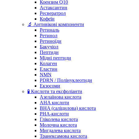
Коензим Q10
Астаксантин
Ресвератрол
Кофеїн
🔬 Антивікові компоненти
Ретиналь
Ретинол
Ретиноїди
Бакучіол
Пептиди
Мідні пептиди
Колаген
Еластин
NMN
PDRN / Полінуклеотиди
Екзосоми
🧪 Кислоти та ексфоліанти
Азелаїнова кислота
AHA кислоти
BHA (саліцилова) кислота
PHA-кислоти
Гліколева кислота
Молочна кислота
Мигдалева кислота
Транексамова кислота