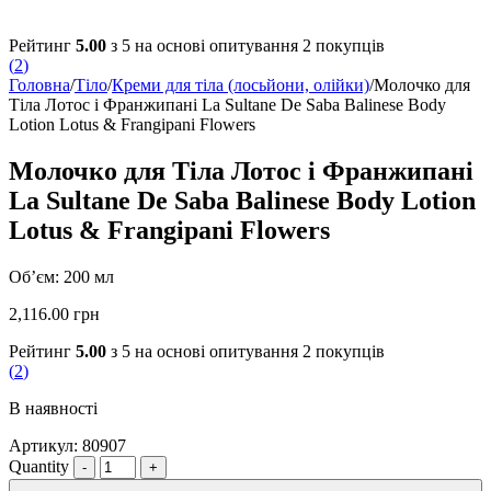
Рейтинг
5.00
з 5 на основі опитування
2
покупців
(
2
)
Головна
/
Тіло
/
Креми для тіла (лосьйони, олійки)
/
Молочко для
Тіла Лотос і Франжипані La Sultane De Saba Balinese Body
Lotion Lotus & Frangipani Flowers
Молочко для Тіла Лотос і Франжипані
La Sultane De Saba Balinese Body Lotion
Lotus & Frangipani Flowers
Об’єм: 200 мл
2,116.00
грн
Рейтинг
5.00
з 5 на основі опитування
2
покупців
(
2
)
В наявності
Артикул:
80907
Quantity