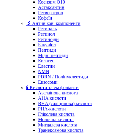
Коензим Q10
Астаксантин
Ресвератрол
Кофеїн
🔬 Антивікові компоненти
Ретиналь
Ретинол
Ретиноїди
Бакучіол
Пептиди
Мідні пептиди
Колаген
Еластин
NMN
PDRN / Полінуклеотиди
Екзосоми
🧪 Кислоти та ексфоліанти
Азелаїнова кислота
AHA кислоти
BHA (саліцилова) кислота
PHA-кислоти
Гліколева кислота
Молочна кислота
Мигдалева кислота
Транексамова кислота