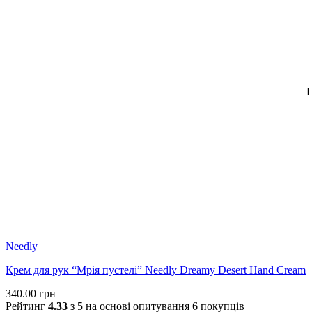
Ц
Needly
Крем для рук “Мрія пустелі” Needly Dreamy Desert Hand Cream
340.00
грн
Рейтинг
4.33
з 5 на основі опитування
6
покупців