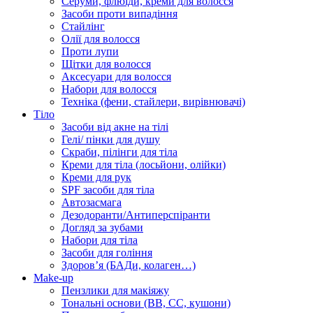
Серуми, флюїди, креми для волосся
Засоби проти випадіння
Стайлінг
Олії для волосся
Проти лупи
Щітки для волосся
Аксесуари для волосся
Набори для волосся
Техніка (фени, стайлери, вирівнювачі)
Тіло
Засоби від акне на тілі
Гелі/ пінки для душу
Скраби, пілінги для тіла
Креми для тіла (лосьйони, олійки)
Креми для рук
SPF засоби для тіла
Автозасмага
Дезодоранти/Антиперспіранти
Догляд за зубами
Набори для тіла
Засоби для гоління
Здоровʼя (БАДи, колаген…)
Make-up
Пензлики для макіяжу
Тональні основи (BB, CC, кушони)