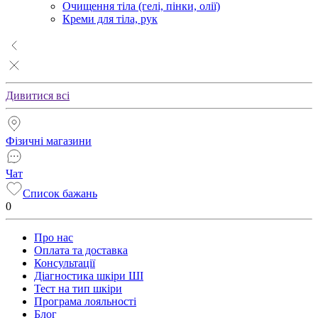
Очищення тіла (гелі, пінки, олії)
Креми для тіла, рук
Дивитися всі
Фізичні магазини
Чат
Список бажань
0
Про нас
Оплата та доставка
Консультації
Діагностика шкіри ШІ
Тест на тип шкіри
Програма лояльності
Блог