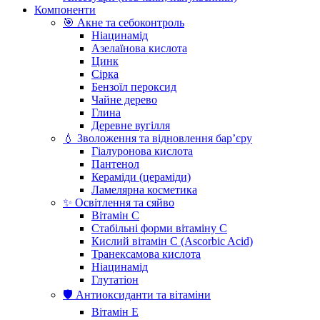
Компоненти
🎯 Акне та себоконтроль
Ніацинамід
Азелаїнова кислота
Цинк
Сірка
Бензоїл пероксид
Чайне дерево
Глина
Деревне вугілля
💧 Зволоження та відновлення бар’єру
Гіалуронова кислота
Пантенол
Кераміди (цераміди)
Ламелярна косметика
✨ Освітлення та сяйво
Вітамін С
Стабільні форми вітаміну С
Кислий вітамін С (Ascorbic Acid)
Транексамова кислота
Ніацинамід
Глутатіон
🛡️ Антиоксиданти та вітаміни
Вітамін Е