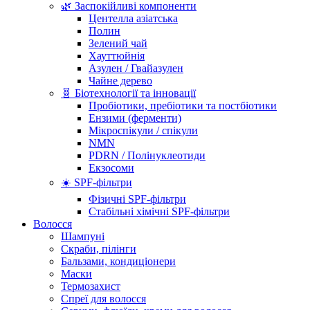
🌿 Заспокійливі компоненти
Центелла азіатська
Полин
Зелений чай
Хауттюйнія
Азулен / Гвайазулен
Чайне дерево
🧬 Біотехнології та інновації
Пробіотики, пребіотики та постбіотики
Ензими (ферменти)
Мікроспікули / спікули
NMN
PDRN / Полінуклеотиди
Екзосоми
☀️ SPF-фільтри
Фізичні SPF-фільтри
Стабільні хімічні SPF-фільтри
Волосся
Шампуні
Скраби, пілінги
Бальзами, кондиціонери
Маски
Термозахист
Спреї для волосся