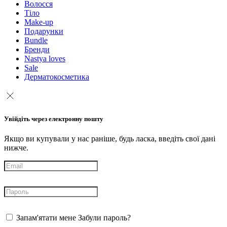
Волосся
Тіло
Make-up
Подарунки
Bundle
Бренди
Nastya loves
Sale
Дерматокосметика
Увійдіть через електронну пошту
Якщо ви купували у нас раніше, будь ласка, введіть свої дані
нижче.
Запам'ятати мене
Забули пароль?