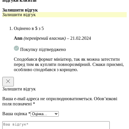
Відгуки клієнтів
свіжості без зайвих післясмак. Підходить любителям
класики та мінімалізму.
Залишити відгук
Залишити відгук
Marvis Whitening Mint має відбілюючий ефект і добре
доглядає зуби, особливо після кави.
Оцінено в
5
з 5
Ann
(перевірений власник)
–
21.02.2024
Покупку підтверджено
Сподобався формат мініатюр, так як можна затестити
перед тим як купляти повнорозмірний. Смаки приємні,
особливо сподобався з корицею.
Залишити відгук
Ваша e-mail адреса не оприлюднюватиметься.
Обов’язкові
поля позначені
*
Ваша оцінка
*