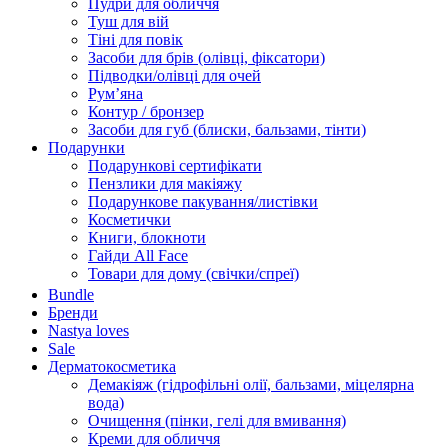
Пудри для обличчя
Туш для вій
Тіні для повік
Засоби для брів (олівці, фіксатори)
Підводки/олівці для очей
Румʼяна
Контур / бронзер
Засоби для губ (блиски, бальзами, тінти)
Подарунки
Подарункові сертифікати
Пензлики для макіяжу
Подарункове пакування/листівки
Косметички
Книги, блокноти
Гайди All Face
Товари для дому (свічки/спреї)
Bundle
Бренди
Nastya loves
Sale
Дерматокосметика
Демакіяж (гідрофільні олії, бальзами, міцелярна
вода)
Очищення (пінки, гелі для вмивання)
Креми для обличчя