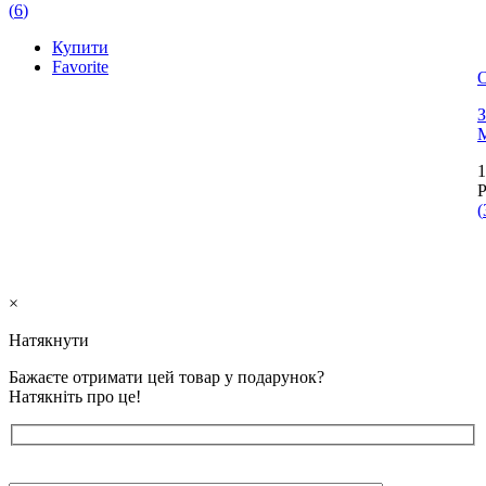
(
6
)
Купити
Favorite
З
M
1
(
×
Натякнути
Бажаєте отримати цей товар у подарунок?
Натякніть про це!