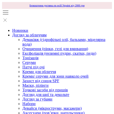
Безкоштовна доставка по всій Україні від 2000 грн
Новинки
Догляд за обличчям
Демакіяж (гідрофільні олії, бальзами, міцелярна
вода)
Очищення (пінки, гелі для вмивання)
Ексфоліація (ензимні пудри, скатки, педи)
Тонізація
Серуми
Патчі під очі
Креми для обличчя
Креми/ серуми для зони навколо очей
Захист від сонця SPF
Маски, пілінги
Точкові засоби від прищів
Догляд для шиї та декольте
Догляд за губами
Набори
Девайси (мікроструми, масажери)
Аксесуари (повʼязки, напульсники)