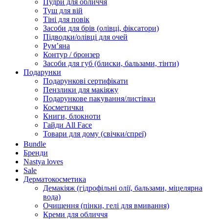
Пудри для обличчя
Туш для вій
Тіні для повік
Засоби для брів (олівці, фіксатори)
Підводки/олівці для очей
Румʼяна
Контур / бронзер
Засоби для губ (блиски, бальзами, тінти)
Подарунки
Подарункові сертифікати
Пензлики для макіяжу
Подарункове пакування/листівки
Косметички
Книги, блокноти
Гайди All Face
Товари для дому (свічки/спреї)
Bundle
Бренди
Nastya loves
Sale
Дерматокосметика
Демакіяж (гідрофільні олії, бальзами, міцелярна
вода)
Очищення (пінки, гелі для вмивання)
Креми для обличчя