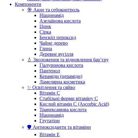
Компоненти
🎯 Акне та себоконтроль
Ніацинамід
Азелаїнова кислота
Цинк
Сірка
Бензоїл пероксид
Чайне дерево
Глина
Деревне вугілля
💧 Зволоження та відновлення бар’єру
Гіалуронова кислота
Пантенол
Кераміди (цераміди)
Ламелярна косметика
✨ Освітлення та сяйво
Вітамін С
Стабільні форми вітаміну С
Кислий вітамін С (Ascorbic Acid)
Транексамова кислота
Ніацинамід
Глутатіон
🛡️ Антиоксиданти та вітаміни
Вітамін Е