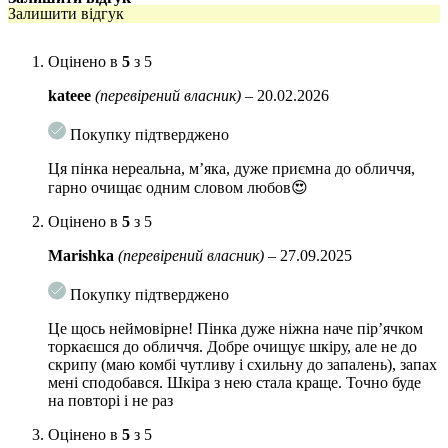
властивостями, залишає шкіру збалансованою, спокійною та
Залишити відгук
захищеною.
Вітамін К2 – потужна поживна речовина, яка зміцнює
Оцінено в
5
з 5
стінки капілярів, допомагає зменшувати рівень
kateee
почервоніння та чутливість.
(перевірений власник)
–
20.02.2026
Органічна олія солодкого апельсина – натуральний
Покупку підтверджено
компонент, що пом’якшує подразнення та заспокоює шкіру.
Ця пінка нереальна, мʼяка, дуже приємна до обличчя,
Показання:
гарно очищає одним словом любов😍
Оцінено в
5
з 5
Чутлива реактивна шкіра;
Marishka
(перевірений власник)
–
27.09.2025
Купероз/розацеа;
Покупку підтверджено
Зневодненість;
Це щось неймовірне! Пінка дуже ніжна наче пірʼячком
Пошкоджений бар’єр шкіри.
торкаєшся до обличчя. Добре очищує шкіру, але не до
Як використовувати:
Вранці і ввечері наберіть невелику
скрипу (маю комбі чутливу і схильну до запалень), запах
кількість пінки в долоні й масажними рухами обробіть
мені сподобався. Шкіра з нею стала краще. Точно буде
зволожену шкіру обличчя і шиї. Дбайливо змийте проточною
на повторі і не раз
водою, просушіть шкіру паперовим рушником. Потім нанесіть
Оцінено в
5
з 5
сироватку Calmwise Serum і зволожувальний крем Calmwise