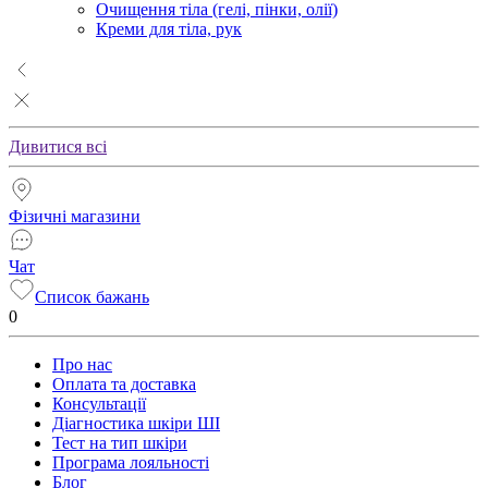
Очищення тіла (гелі, пінки, олії)
Креми для тіла, рук
Дивитися всі
Фізичні магазини
Чат
Список бажань
0
Про нас
Оплата та доставка
Консультації
Діагностика шкіри ШІ
Тест на тип шкіри
Програма лояльності
Блог