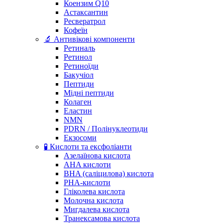
Коензим Q10
Астаксантин
Ресвератрол
Кофеїн
🔬 Антивікові компоненти
Ретиналь
Ретинол
Ретиноїди
Бакучіол
Пептиди
Мідні пептиди
Колаген
Еластин
NMN
PDRN / Полінуклеотиди
Екзосоми
🧪 Кислоти та ексфоліанти
Азелаїнова кислота
AHA кислоти
BHA (саліцилова) кислота
PHA-кислоти
Гліколева кислота
Молочна кислота
Мигдалева кислота
Транексамова кислота