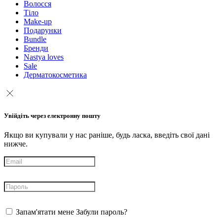
Волосся
Тіло
Make-up
Подарунки
Bundle
Бренди
Nastya loves
Sale
Дерматокосметика
Увійдіть через електронну пошту
Якщо ви купували у нас раніше, будь ласка, введіть свої дані
нижче.
Запам'ятати мене
Забули пароль?