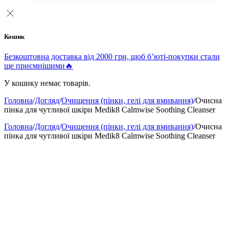
Кошик
Безкоштовна доставка від 2000 грн, щоб б’юті-покупки стали
ще приємнішими🔥
У кошику немає товарів.
Головна
/
Догляд
/
Очищення (пінки, гелі для вмивання)
/
Очисна
пінка для чутливої ​​шкіри Medik8 Calmwise Soothing Cleanser
Головна
/
Догляд
/
Очищення (пінки, гелі для вмивання)
/
Очисна
пінка для чутливої ​​шкіри Medik8 Calmwise Soothing Cleanser