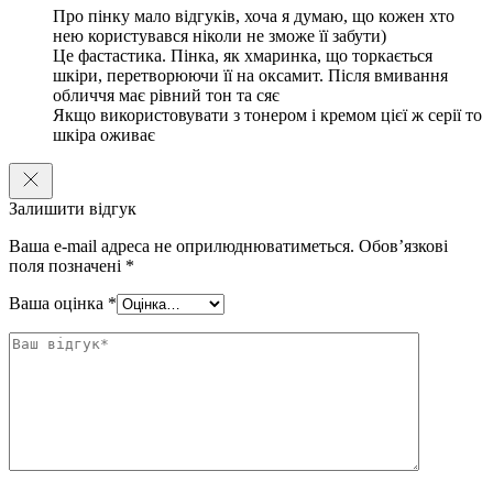
Про пінку мало відгуків, хоча я думаю, що кожен хто
нею користувався ніколи не зможе її забути)
Це фастастика. Пінка, як хмаринка, що торкається
шкіри, перетворюючи її на оксамит. Після вмивання
обличчя має рівний тон та сяє
Якщо використовувати з тонером і кремом цієї ж серії то
шкіра оживає
Залишити відгук
Ваша e-mail адреса не оприлюднюватиметься.
Обов’язкові
поля позначені
*
Ваша оцінка
*