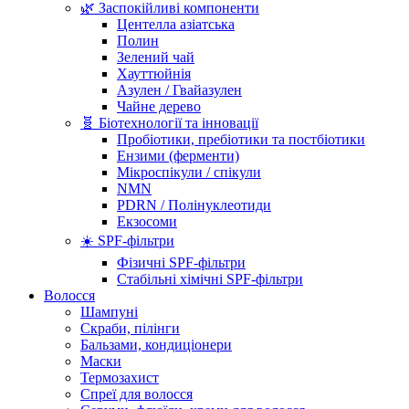
🌿 Заспокійливі компоненти
Центелла азіатська
Полин
Зелений чай
Хауттюйнія
Азулен / Гвайазулен
Чайне дерево
🧬 Біотехнології та інновації
Пробіотики, пребіотики та постбіотики
Ензими (ферменти)
Мікроспікули / спікули
NMN
PDRN / Полінуклеотиди
Екзосоми
☀️ SPF-фільтри
Фізичні SPF-фільтри
Стабільні хімічні SPF-фільтри
Волосся
Шампуні
Скраби, пілінги
Бальзами, кондиціонери
Маски
Термозахист
Спреї для волосся