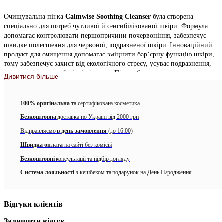
Очищувальна пінка
Calmwise Soothing Cleanser
була створена
спеціально для потреб чутливої й сенсибілізованої ​​шкіри. Формула
допомагає контролювати першопричини почервоніння, забезпечує
швидке полегшення для червоної, подразненої шкіри. Інноваційний
продукт для очищення допомагає зміцнити бар’єрну функцію шкіри,
тому забезпечує захист від екологічного стресу, усуває подразнення,
почервоніння, зуд, болісні відчуття. Пінка збагачена натуральним
Дивитися більше
зеленим хлорофілом, який славиться цілющими і антиоксидантними
властивостями. Вітамін К оздоровлює шкіру, а
запатентований тепренон знімає дискомфорт і запалення. Пінка легко
100% оригінальна
та сертифікована косметика
змиває забруднення і макіяж, а шкіра залишається заспокоєною,
Безкоштовна
доставка по Україні від 2000 грн
зволоженою і очищеною від токсинів, зі збереженням натуральних
захисних олій. Легка формула також допомагає мінімізувати появу
Відправляємо
в день замовлення
(до 16:00)
тонких ліній, зморшок, розширених пор і нерівного тону шкіри.
Швидка оплата
на сайті без комісій
Активні компоненти:
Безкоштовні
консультації та підбір догляду
Система лояльності
з кешбеком та подарунок на День Народження
Тепренон – запатентований активний інгредієнт проти
почервоніння, що природно посилює захисний бар’єр
шкіри, знижує чутливість до зовнішніх факторів.
Відгуки клієнтів
Хлорофіл – рослинний компонент з антиоксидантними
Залишити відгук