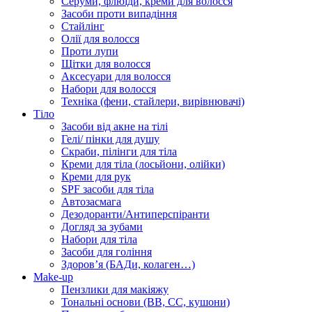
Серуми, флюїди, креми для волосся
Засоби проти випадіння
Стайлінг
Олії для волосся
Проти лупи
Щітки для волосся
Аксесуари для волосся
Набори для волосся
Техніка (фени, стайлери, вирівнювачі)
Тіло
Засоби від акне на тілі
Гелі/ пінки для душу
Скраби, пілінги для тіла
Креми для тіла (лосьйони, олійки)
Креми для рук
SPF засоби для тіла
Автозасмага
Дезодоранти/Антиперспіранти
Догляд за зубами
Набори для тіла
Засоби для гоління
Здоровʼя (БАДи, колаген…)
Make-up
Пензлики для макіяжу
Тональні основи (BB, CC, кушони)