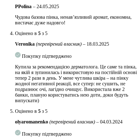
Colour Correct.
PPolina
–
24.05.2025
Об’єм:
150 мл
Чудова базова пінка, ненавʼязливий аромат, економна,
вистачає дуже надовго!
Оцінено в
5
з 5
Veronika
(перевірений власник)
–
18.03.2025
Покупку підтверджено
Купила за рекомендацією дерматолога. Це саме та пінка,
на якій я зупинилась і використовую на постійній основі
тепер 2 рази в день. У мене чутлива шкіра – на пінку
жодної негативної реакції, все супер: не сушить, не
подразнює очі, лагідно очищує. Використала вже 2
банки, планую користуватись нею доти, доки будуть
випускати)
Оцінено в
5
з 5
olyaromanenko
(перевірений власник)
–
04.03.2024
Покупку підтверджено