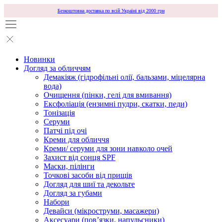
Безкоштовна доставка по всій Україні від 2000 грн
Новинки
Догляд за обличчям
Демакіяж (гідрофільні олії, бальзами, міцелярна
вода)
Очищення (пінки, гелі для вмивання)
Ексфоліація (ензимні пудри, скатки, педи)
Тонізація
Серуми
Патчі під очі
Креми для обличчя
Креми/ серуми для зони навколо очей
Захист від сонця SPF
Маски, пілінги
Точкові засоби від прищів
Догляд для шиї та декольте
Догляд за губами
Набори
Девайси (мікроструми, масажери)
Аксесуари (повʼязки, напульсники)