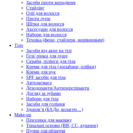
Засоби проти випадіння
Стайлінг
Олії для волосся
Проти лупи
Щітки для волосся
Аксесуари для волосся
Набори для волосся
Техніка (фени, стайлери, вирівнювачі)
Тіло
Засоби від акне на тілі
Гелі/ пінки для душу
Скраби, пілінги для тіла
Креми для тіла (лосьйони, олійки)
Креми для рук
SPF засоби для тіла
Автозасмага
Дезодоранти/Антиперспіранти
Догляд за зубами
Набори для тіла
Засоби для гоління
Здоровʼя (БАДи, колаген…)
Make-up
Пензлики для макіяжу
Тональні основи (BB, CC, кушони)
Пудри для обличчя