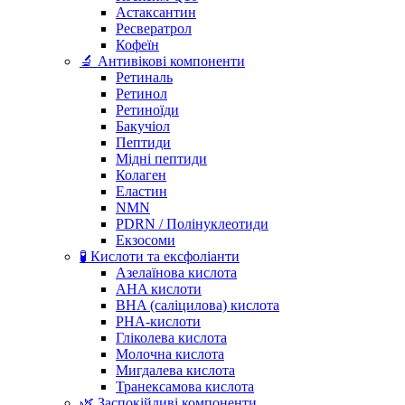
Астаксантин
Ресвератрол
Кофеїн
🔬 Антивікові компоненти
Ретиналь
Ретинол
Ретиноїди
Бакучіол
Пептиди
Мідні пептиди
Колаген
Еластин
NMN
PDRN / Полінуклеотиди
Екзосоми
🧪 Кислоти та ексфоліанти
Азелаїнова кислота
AHA кислоти
BHA (саліцилова) кислота
PHA-кислоти
Гліколева кислота
Молочна кислота
Мигдалева кислота
Транексамова кислота
🌿 Заспокійливі компоненти