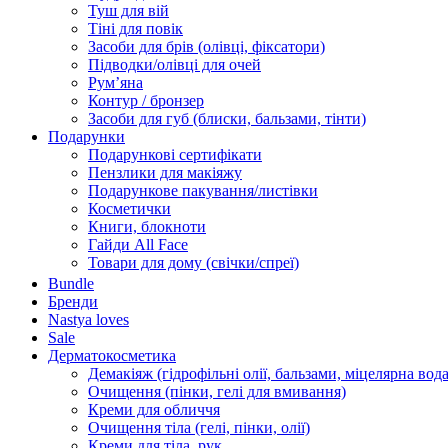
Туш для вій
Тіні для повік
Засоби для брів (олівці, фіксатори)
Підводки/олівці для очей
Румʼяна
Контур / бронзер
Засоби для губ (блиски, бальзами, тінти)
Подарунки
Подарункові сертифікати
Пензлики для макіяжу
Подарункове пакування/листівки
Косметички
Книги, блокноти
Гайди All Face
Товари для дому (свічки/спреї)
Bundle
Бренди
Nastya loves
Sale
Дерматокосметика
Демакіяж (гідрофільні олії, бальзами, міцелярна вода
Очищення (пінки, гелі для вмивання)
Креми для обличчя
Очищення тіла (гелі, пінки, олії)
Креми для тіла, рук