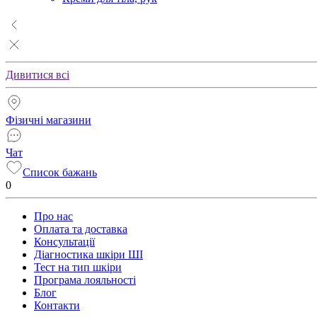
Дивитися всі
Фізичні магазини
Чат
Список бажань
0
Про нас
Оплата та доставка
Консультації
Діагностика шкіри ШІ
Тест на тип шкіри
Програма лояльності
Блог
Контакти