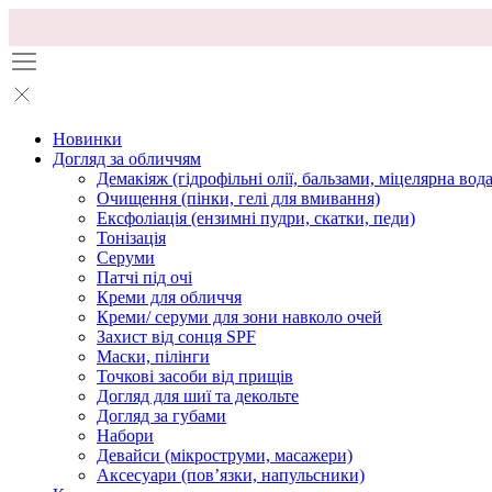
Новинки
Догляд за обличчям
Демакіяж (гідрофільні олії, бальзами, міцелярна вода
Очищення (пінки, гелі для вмивання)
Ексфоліація (ензимні пудри, скатки, педи)
Тонізація
Серуми
Патчі під очі
Креми для обличчя
Креми/ серуми для зони навколо очей
Захист від сонця SPF
Маски, пілінги
Точкові засоби від прищів
Догляд для шиї та декольте
Догляд за губами
Набори
Девайси (мікроструми, масажери)
Аксесуари (повʼязки, напульсники)