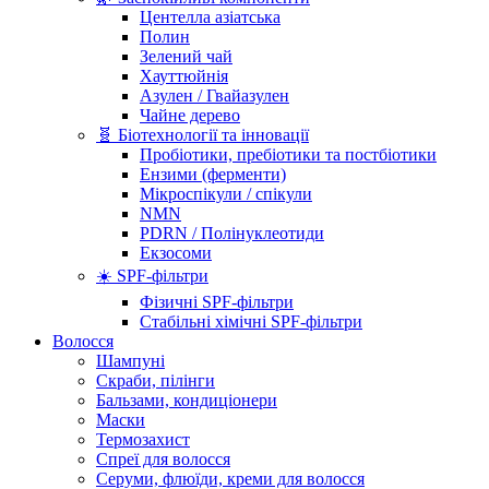
Центелла азіатська
Полин
Зелений чай
Хауттюйнія
Азулен / Гвайазулен
Чайне дерево
🧬 Біотехнології та інновації
Пробіотики, пребіотики та постбіотики
Ензими (ферменти)
Мікроспікули / спікули
NMN
PDRN / Полінуклеотиди
Екзосоми
☀️ SPF-фільтри
Фізичні SPF-фільтри
Стабільні хімічні SPF-фільтри
Волосся
Шампуні
Скраби, пілінги
Бальзами, кондиціонери
Маски
Термозахист
Спреї для волосся
Серуми, флюїди, креми для волосся