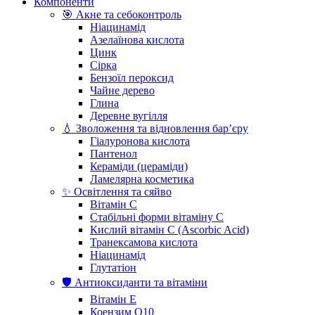
Компоненти
🎯 Акне та себоконтроль
Ніацинамід
Азелаїнова кислота
Цинк
Сірка
Бензоїл пероксид
Чайне дерево
Глина
Деревне вугілля
💧 Зволоження та відновлення бар’єру
Гіалуронова кислота
Пантенол
Кераміди (цераміди)
Ламелярна косметика
✨ Освітлення та сяйво
Вітамін С
Стабільні форми вітаміну С
Кислий вітамін С (Ascorbic Acid)
Транексамова кислота
Ніацинамід
Глутатіон
🛡️ Антиоксиданти та вітаміни
Вітамін Е
Коензим Q10