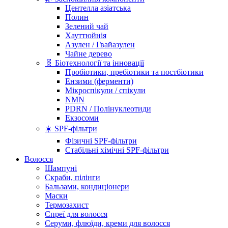
Центелла азіатська
Полин
Зелений чай
Хауттюйнія
Азулен / Гвайазулен
Чайне дерево
🧬 Біотехнології та інновації
Пробіотики, пребіотики та постбіотики
Ензими (ферменти)
Мікроспікули / спікули
NMN
PDRN / Полінуклеотиди
Екзосоми
☀️ SPF-фільтри
Фізичні SPF-фільтри
Стабільні хімічні SPF-фільтри
Волосся
Шампуні
Скраби, пілінги
Бальзами, кондиціонери
Маски
Термозахист
Спреї для волосся
Серуми, флюїди, креми для волосся