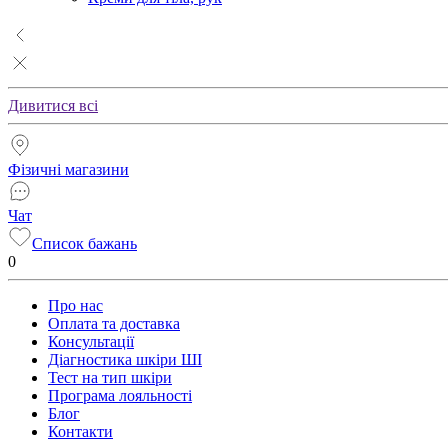
Дивитися всі
Фізичні магазини
Чат
Список бажань
0
Про нас
Оплата та доставка
Консультації
Діагностика шкіри ШІ
Тест на тип шкіри
Програма лояльності
Блог
Контакти