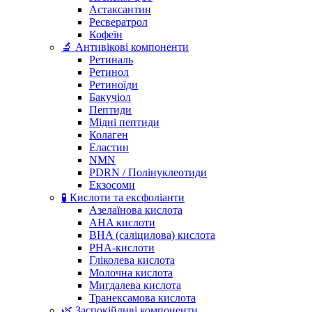
Астаксантин
Ресвератрол
Кофеїн
🔬 Антивікові компоненти
Ретиналь
Ретинол
Ретиноїди
Бакучіол
Пептиди
Мідні пептиди
Колаген
Еластин
NMN
PDRN / Полінуклеотиди
Екзосоми
🧪 Кислоти та ексфоліанти
Азелаїнова кислота
AHA кислоти
BHA (саліцилова) кислота
PHA-кислоти
Гліколева кислота
Молочна кислота
Мигдалева кислота
Транексамова кислота
🌿 Заспокійливі компоненти