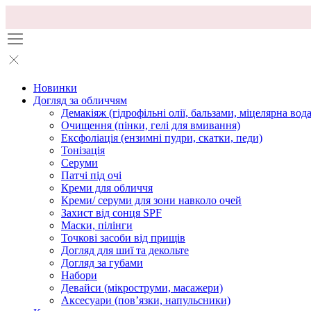
Новинки
Догляд за обличчям
Демакіяж (гідрофільні олії, бальзами, міцелярна вода
Очищення (пінки, гелі для вмивання)
Ексфоліація (ензимні пудри, скатки, педи)
Тонізація
Серуми
Патчі під очі
Креми для обличчя
Креми/ серуми для зони навколо очей
Захист від сонця SPF
Маски, пілінги
Точкові засоби від прищів
Догляд для шиї та декольте
Догляд за губами
Набори
Девайси (мікроструми, масажери)
Аксесуари (повʼязки, напульсники)