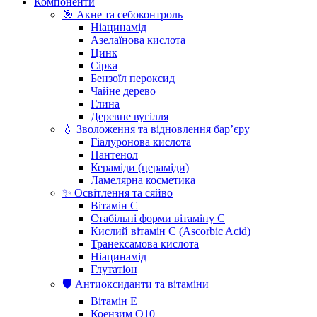
Компоненти
🎯 Акне та себоконтроль
Ніацинамід
Азелаїнова кислота
Цинк
Сірка
Бензоїл пероксид
Чайне дерево
Глина
Деревне вугілля
💧 Зволоження та відновлення бар’єру
Гіалуронова кислота
Пантенол
Кераміди (цераміди)
Ламелярна косметика
✨ Освітлення та сяйво
Вітамін С
Стабільні форми вітаміну С
Кислий вітамін С (Ascorbic Acid)
Транексамова кислота
Ніацинамід
Глутатіон
🛡️ Антиоксиданти та вітаміни
Вітамін Е
Коензим Q10