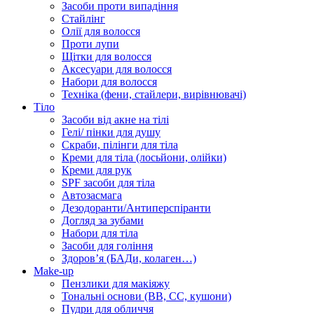
Засоби проти випадіння
Стайлінг
Олії для волосся
Проти лупи
Щітки для волосся
Аксесуари для волосся
Набори для волосся
Техніка (фени, стайлери, вирівнювачі)
Тіло
Засоби від акне на тілі
Гелі/ пінки для душу
Скраби, пілінги для тіла
Креми для тіла (лосьйони, олійки)
Креми для рук
SPF засоби для тіла
Автозасмага
Дезодоранти/Антиперспіранти
Догляд за зубами
Набори для тіла
Засоби для гоління
Здоровʼя (БАДи, колаген…)
Make-up
Пензлики для макіяжу
Тональні основи (BB, CC, кушони)
Пудри для обличчя