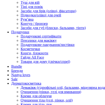
Туш для вій
Тіні для повік
Засоби для брів (олівці, фіксатори)
Підводки/олівці для очей
Румʼяна
Контур / бронзер
Засоби для губ (блиски, бальзами, тінти)
Подарунки
Подарункові сертифікати
Пензлики для макіяжу
Подарункове пакування/листівки
Косметички
Книги, блокноти
Гайди All Face
Товари для дому (свічки/спреї)
Bundle
Бренди
Nastya loves
Sale
Дерматокосметика
Демакіяж (гідрофільні олії, бальзами, міцелярна вода
Очищення (пінки, гелі для вмивання)
Креми для обличчя
Очищення тіла (гелі, пінки, олії)
Креми для тіла, рук