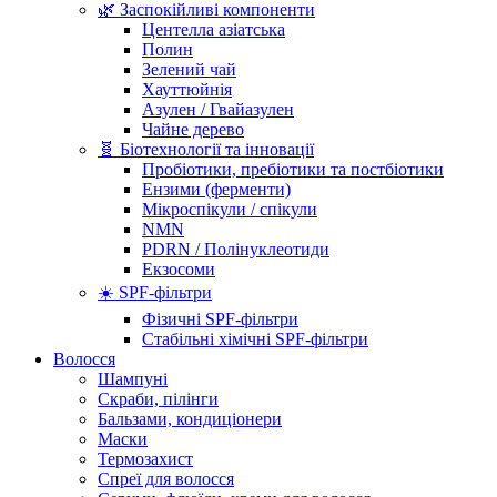
🌿 Заспокійливі компоненти
Центелла азіатська
Полин
Зелений чай
Хауттюйнія
Азулен / Гвайазулен
Чайне дерево
🧬 Біотехнології та інновації
Пробіотики, пребіотики та постбіотики
Ензими (ферменти)
Мікроспікули / спікули
NMN
PDRN / Полінуклеотиди
Екзосоми
☀️ SPF-фільтри
Фізичні SPF-фільтри
Стабільні хімічні SPF-фільтри
Волосся
Шампуні
Скраби, пілінги
Бальзами, кондиціонери
Маски
Термозахист
Спреї для волосся