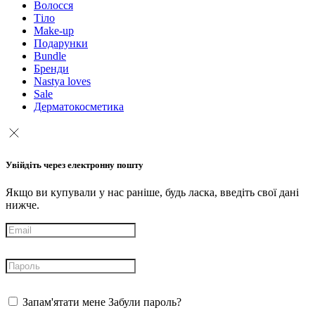
Волосся
Тіло
Make-up
Подарунки
Bundle
Бренди
Nastya loves
Sale
Дерматокосметика
Увійдіть через електронну пошту
Якщо ви купували у нас раніше, будь ласка, введіть свої дані
нижче.
Запам'ятати мене
Забули пароль?