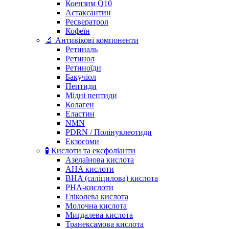
Коензим Q10
Астаксантин
Ресвератрол
Кофеїн
🔬 Антивікові компоненти
Ретиналь
Ретинол
Ретиноїди
Бакучіол
Пептиди
Мідні пептиди
Колаген
Еластин
NMN
PDRN / Полінуклеотиди
Екзосоми
🧪 Кислоти та ексфоліанти
Азелаїнова кислота
AHA кислоти
BHA (саліцилова) кислота
PHA-кислоти
Гліколева кислота
Молочна кислота
Мигдалева кислота
Транексамова кислота