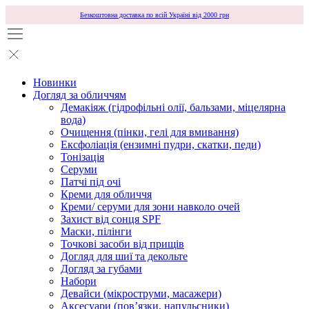
Безкоштовна доставка по всій Україні від 2000 грн
Новинки
Догляд за обличчям
Демакіяж (гідрофільні олії, бальзами, міцелярна
вода)
Очищення (пінки, гелі для вмивання)
Ексфоліація (ензимні пудри, скатки, педи)
Тонізація
Серуми
Патчі під очі
Креми для обличчя
Креми/ серуми для зони навколо очей
Захист від сонця SPF
Маски, пілінги
Точкові засоби від прищів
Догляд для шиї та декольте
Догляд за губами
Набори
Девайси (мікроструми, масажери)
Аксесуари (повʼязки, напульсники)