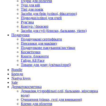
Пудри для обличчя
Туш для вій
Тіні для повік
Засоби для брів (олівці, фіксатори)
Підводки/олівці для очей
Румʼяна
Контур / бронзер
Засоби для губ (блиски, бальзами, тінти)
Подарунки
Подарункові сертифікати
Пензлики для макіяжу
Подарункове пакування/листівки
Косметички
Книги, блокноти
Гайди All Face
Товари для дому (свічки/спреї)
Bundle
Бренди
Nastya loves
Sale
Дерматокосметика
Демакіяж (гідрофільні олії, бальзами, міцелярна
вода)
Очищення (пінки, гелі для вмивання)
Креми для обличчя