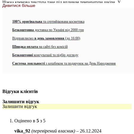
Ніжна кремова текстура тане під впливом температури шкіри. У
Дивитися більше
складі одна з найцінніших олій у світі – олія Ши, яка активізує синтез
колагену, попереджує зневоднення і лущення. Олія жожоба збагачена
амінокислотами та восками, чудово відновлює та захищає ніжну
100% оригінальна
та сертифікована косметика
шкіру губ.
Безкоштовна
доставка по Україні від 2000 грн
ДІЯ БАЛЬЗАМУ ДЛЯ ГУБ:
Відправляємо
в день замовлення
(до 16:00)
• Моментально зволожує
Швидка оплата
на сайті без комісій
Безкоштовні
консультації та підбір догляду
• Прискорює загоєння тріщин
Система лояльності
з кешбеком та подарунок на День Народження
• Додає губам об’єму
• Інтенсивно живить
• Омолоджує та попереджує старіння
Відгуки клієнтів
• Захищає від перепаду температур
Залишити відгук
Залишити відгук
ПОКАЗАННЯ:
• Обвітрені та потріскані губи
Оцінено в
5
з 5
• Зневоднена шкіра
vika_92
(перевірений власник)
–
26.12.2024