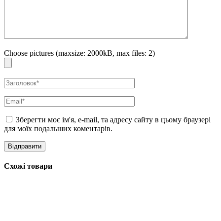
-Олія жожоба унікальна за властивостями, не має собі рівних за
хімічним складом в рослинному світі. У складі амінокислоти та
вітаміни, які чудово відновлюють шкіру та захищають її. Має
виражену антибактеріальну дію, запускає процеси активної
регенерації тканин.
Choose pictures (maxsize: 2000kB, max files: 2)
-Олія японської камелії – багате джерело жирних кислот
пальмітинової та омега-6 лінолевої кислот, а також численних
антивікових поліфенольних антиоксидантів. Дуже швидко вбирається
та проникає в глибокі шари шкіри, відновлює, заживляє та
пом’якшує.
Спосіб використання: Наносити на шкіру губ по мірі необхідності.
Зберегти моє ім'я, e-mail, та адресу сайту в цьому браузері
Можна використовувати в якості нічної маски для губ.
для моїх подальших коментарів.
Обʼєм: 15 мл
Схожі товари