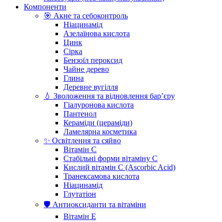
Компоненти
🎯 Акне та себоконтроль
Ніацинамід
Азелаїнова кислота
Цинк
Сірка
Бензоїл пероксид
Чайне дерево
Глина
Деревне вугілля
💧 Зволоження та відновлення бар’єру
Гіалуронова кислота
Пантенол
Кераміди (цераміди)
Ламелярна косметика
✨ Освітлення та сяйво
Вітамін С
Стабільні форми вітаміну С
Кислий вітамін С (Ascorbic Acid)
Транексамова кислота
Ніацинамід
Глутатіон
🛡️ Антиоксиданти та вітаміни
Вітамін Е