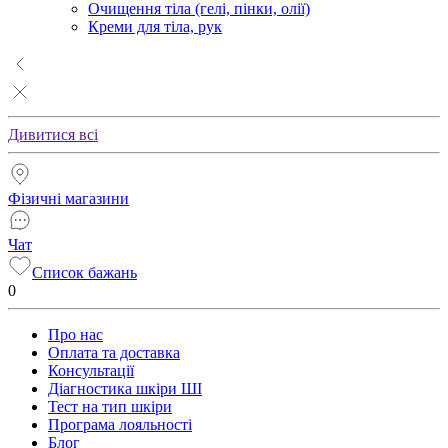
Очищення тіла (гелі, пінки, олії)
Креми для тіла, рук
Дивитися всі
Фізичні магазини
Чат
Список бажань
0
Про нас
Оплата та доставка
Консультації
Діагностика шкіри ШІ
Тест на тип шкіри
Програма лояльності
Блог