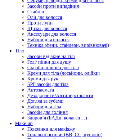
Серуми, флюїди, креми для волосся
Засоби проти випадіння
Стайлінг
Олії для волосся
Проти лупи
Щітки для волосся
Аксесуари для волосся
Набори для волосся
Техніка (фени, стайлери, вирівнювачі)
Тіло
Засоби від акне на тілі
Гелі/ пінки для душу
Скраби, пілінги для тіла
Креми для тіла (лосьйони, олійки)
Креми для рук
SPF засоби для тіла
Автозасмага
Дезодоранти/Антиперспіранти
Догляд за зубами
Набори для тіла
Засоби для гоління
Здоровʼя (БАДи, колаген…)
Make-up
Пензлики для макіяжу
Тональні основи (BB, CC, кушони)