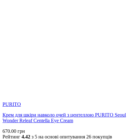
PURITO
Крем для шкіри навколо очей з центеллою PURITO Seoul
Wonder Releaf Centella Eye Cream
670.00
грн
Рейтинг
4.42
з 5 на основі опитування
26
покупців