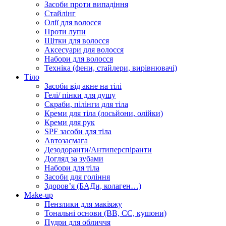
Засоби проти випадіння
Стайлінг
Олії для волосся
Проти лупи
Щітки для волосся
Аксесуари для волосся
Набори для волосся
Техніка (фени, стайлери, вирівнювачі)
Тіло
Засоби від акне на тілі
Гелі/ пінки для душу
Скраби, пілінги для тіла
Креми для тіла (лосьйони, олійки)
Креми для рук
SPF засоби для тіла
Автозасмага
Дезодоранти/Антиперспіранти
Догляд за зубами
Набори для тіла
Засоби для гоління
Здоровʼя (БАДи, колаген…)
Make-up
Пензлики для макіяжу
Тональні основи (BB, CC, кушони)
Пудри для обличчя