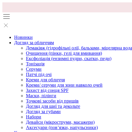
Новинки
Догляд за обличчям
Демакіяж (гідрофільні олії, бальзами, міцелярна вода
Очищення (пінки, гелі для вмивання)
Ексфоліація (ензимні пудри, скатки, педи)
Тонізація
Серуми
Патчі під очі
Креми для обличчя
Креми/ серуми для зони навколо очей
Захист від сонця SPF
Маски, пілінги
Точкові засоби від прищів
Догляд для шиї та декольте
Догляд за губами
Набори
Девайси (мікроструми, масажери)
Аксесуари (повʼязки, напульсники)