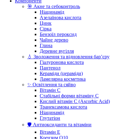
Компоненти
🎯 Акне та себоконтроль
Ніацинамід
Азелаїнова кислота
Цинк
Сірка
Бензоїл пероксид
Чайне дерево
Глина
Деревне вугілля
💧 Зволоження та відновлення бар’єру
Гіалуронова кислота
Пантенол
Кераміди (цераміди)
Ламелярна косметика
✨ Освітлення та сяйво
Вітамін С
Стабільні форми вітаміну С
Кислий вітамін С (Ascorbic Acid)
Транексамова кислота
Ніацинамід
Глутатіон
🛡️ Антиоксиданти та вітаміни
Вітамін Е
Коензим Q10