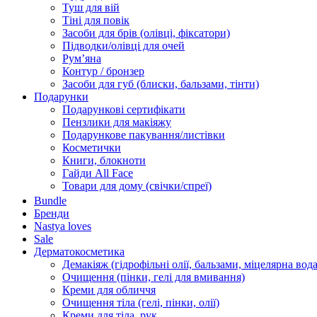
Туш для вій
Тіні для повік
Засоби для брів (олівці, фіксатори)
Підводки/олівці для очей
Румʼяна
Контур / бронзер
Засоби для губ (блиски, бальзами, тінти)
Подарунки
Подарункові сертифікати
Пензлики для макіяжу
Подарункове пакування/листівки
Косметички
Книги, блокноти
Гайди All Face
Товари для дому (свічки/спреї)
Bundle
Бренди
Nastya loves
Sale
Дерматокосметика
Демакіяж (гідрофільні олії, бальзами, міцелярна вода
Очищення (пінки, гелі для вмивання)
Креми для обличчя
Очищення тіла (гелі, пінки, олії)
Креми для тіла, рук