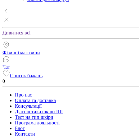
Дивитися всі
Фізичні магазини
Чат
Список бажань
0
Про нас
Оплата та доставка
Консультації
Діагностика шкіри ШІ
Тест на тип шкіри
Програма лояльності
Блог
Контакти