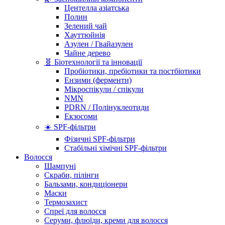
Центелла азіатська
Полин
Зелений чай
Хауттюйнія
Азулен / Гвайазулен
Чайне дерево
🧬 Біотехнології та інновації
Пробіотики, пребіотики та постбіотики
Ензими (ферменти)
Мікроспікули / спікули
NMN
PDRN / Полінуклеотиди
Екзосоми
☀️ SPF-фільтри
Фізичні SPF-фільтри
Стабільні хімічні SPF-фільтри
Волосся
Шампуні
Скраби, пілінги
Бальзами, кондиціонери
Маски
Термозахист
Спреї для волосся
Серуми, флюїди, креми для волосся