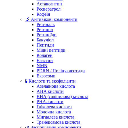
Астаксантин
Ресвератрол
Кофеїн
🔬 Антивікові компоненти
Ретиналь
Ретинол
Ретиноїди
Бакучіол
Пептиди
Мідні пептиди
Колаген
Еластин
NMN
PDRN / Полінуклеотиди
Екзосоми
🧪 Кислоти та ексфоліанти
Азелаїнова кислота
AHA кислоти
BHA (саліцилова) кислота
PHA-кислоти
Гліколева кислота
Молочна кислота
Мигдалева кислота
Транексамова кислота
🌿 Заспокійливі компоненти