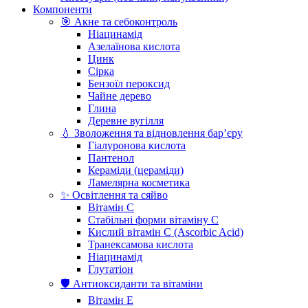
Компоненти
🎯 Акне та себоконтроль
Ніацинамід
Азелаїнова кислота
Цинк
Сірка
Бензоїл пероксид
Чайне дерево
Глина
Деревне вугілля
💧 Зволоження та відновлення бар’єру
Гіалуронова кислота
Пантенол
Кераміди (цераміди)
Ламелярна косметика
✨ Освітлення та сяйво
Вітамін С
Стабільні форми вітаміну С
Кислий вітамін С (Ascorbic Acid)
Транексамова кислота
Ніацинамід
Глутатіон
🛡️ Антиоксиданти та вітаміни
Вітамін Е