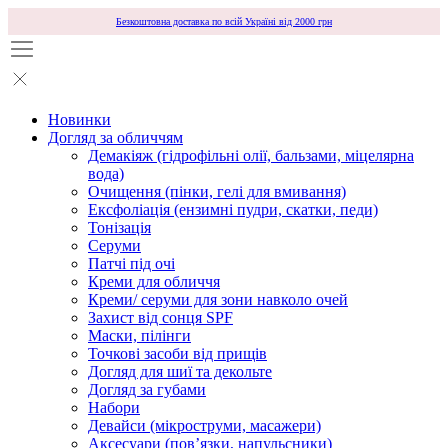
Безкоштовна доставка по всій Україні від 2000 грн
Новинки
Догляд за обличчям
Демакіяж (гідрофільні олії, бальзами, міцелярна
вода)
Очищення (пінки, гелі для вмивання)
Ексфоліація (ензимні пудри, скатки, педи)
Тонізація
Серуми
Патчі під очі
Креми для обличчя
Креми/ серуми для зони навколо очей
Захист від сонця SPF
Маски, пілінги
Точкові засоби від прищів
Догляд для шиї та декольте
Догляд за губами
Набори
Девайси (мікроструми, масажери)
Аксесуари (повʼязки, напульсники)