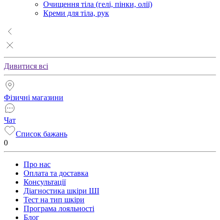
Очищення тіла (гелі, пінки, олії)
Креми для тіла, рук
Дивитися всі
Фізичні магазини
Чат
Список бажань
0
Про нас
Оплата та доставка
Консультації
Діагностика шкіри ШІ
Тест на тип шкіри
Програма лояльності
Блог