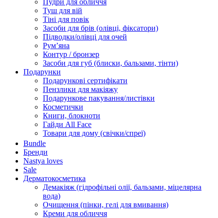
Пудри для обличчя
Туш для вій
Тіні для повік
Засоби для брів (олівці, фіксатори)
Підводки/олівці для очей
Румʼяна
Контур / бронзер
Засоби для губ (блиски, бальзами, тінти)
Подарунки
Подарункові сертифікати
Пензлики для макіяжу
Подарункове пакування/листівки
Косметички
Книги, блокноти
Гайди All Face
Товари для дому (свічки/спреї)
Bundle
Бренди
Nastya loves
Sale
Дерматокосметика
Демакіяж (гідрофільні олії, бальзами, міцелярна
вода)
Очищення (пінки, гелі для вмивання)
Креми для обличчя