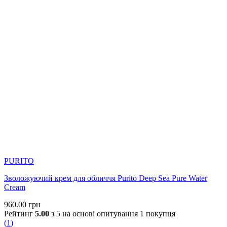
View on Instagram
|
1/4
PURITO
Зволожуючий крем для обличчя Purito Deep Sea Pure Water
Cream
960.00
грн
Рейтинг
5.00
з 5 на основі опитування
1
покупця
(
1
)