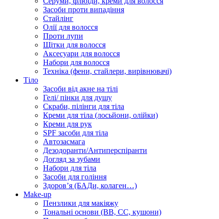
Серуми, флюїди, креми для волосся
Засоби проти випадіння
Стайлінг
Олії для волосся
Проти лупи
Щітки для волосся
Аксесуари для волосся
Набори для волосся
Техніка (фени, стайлери, вирівнювачі)
Тіло
Засоби від акне на тілі
Гелі/ пінки для душу
Скраби, пілінги для тіла
Креми для тіла (лосьйони, олійки)
Креми для рук
SPF засоби для тіла
Автозасмага
Дезодоранти/Антиперспіранти
Догляд за зубами
Набори для тіла
Засоби для гоління
Здоровʼя (БАДи, колаген…)
Make-up
Пензлики для макіяжу
Тональні основи (BB, CC, кушони)