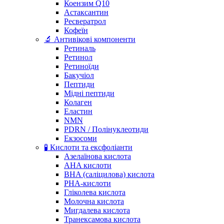
Коензим Q10
Астаксантин
Ресвератрол
Кофеїн
🔬 Антивікові компоненти
Ретиналь
Ретинол
Ретиноїди
Бакучіол
Пептиди
Мідні пептиди
Колаген
Еластин
NMN
PDRN / Полінуклеотиди
Екзосоми
🧪 Кислоти та ексфоліанти
Азелаїнова кислота
AHA кислоти
BHA (саліцилова) кислота
PHA-кислоти
Гліколева кислота
Молочна кислота
Мигдалева кислота
Транексамова кислота