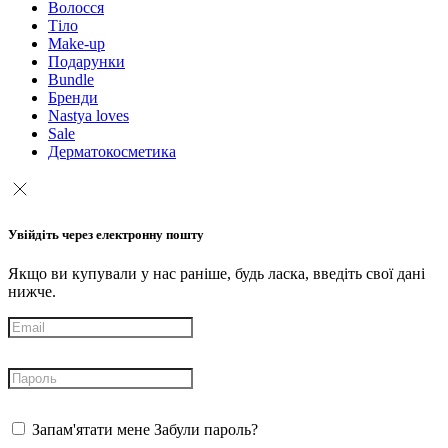
Волосся
Тіло
Make-up
Подарунки
Bundle
Бренди
Nastya loves
Sale
Дерматокосметика
Увійдіть через електронну пошту
Якщо ви купували у нас раніше, будь ласка, введіть свої дані
нижче.
Запам'ятати мене
Забули пароль?