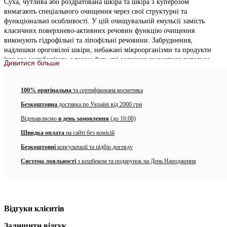
Суха, чутлива або роздратована шкіра та шкіра з куперозом
вимагають спеціального очищення через свої структурні та
функціональні особливості. У цій очищувальній емульсії замість
класичних поверхнево-активних речовин функцію очищення
виконують гідрофільні та ліпофільні речовини. Забруднення,
надлишки ороговілої шкіри, небажані мікроорганізми та продукти
їхнього метаболізму, а також будь-які залишки косметики ретельно
Дивитися більше
видаляються з поверхні шкіри.
Активні компоненти:
100% оригінальна
та сертифікована косметика
Moringa seed extract
Безкоштовна
доставка по Україні від 2000 грн
Відправляємо
в день замовлення
(до 16:00)
Moisture complex
Швидка оплата
на сайті без комісій
Liquorice root extract
Безкоштовні
консультації та підбір догляду
Witch hazel extract
Система лояльності
з кешбеком та подарунок на День Народження
— Через низький вміст ліпідів очищувальна емульсія не є жирною і
не залишає жирної плівки.
— Екстракт насіння моринги містить численні антиоксиданти,
мінерали та білки. Запобігає прилипання пошкоджуючих шкіру
Відгуки клієнтів
молекул з навколишнього середовища до поверхні шкіри. Забезпечує
протиполлютантний ефект шляхом зв’язування частинок бруду та
Залишити відгук