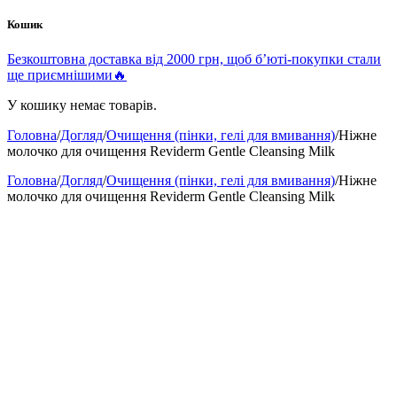
Кошик
Безкоштовна доставка від 2000 грн, щоб б’юті-покупки стали
ще приємнішими🔥
У кошику немає товарів.
Головна
/
Догляд
/
Очищення (пінки, гелі для вмивання)
/
Ніжне
молочко для очищення Reviderm Gentle Cleansing Milk
Головна
/
Догляд
/
Очищення (пінки, гелі для вмивання)
/
Ніжне
молочко для очищення Reviderm Gentle Cleansing Milk