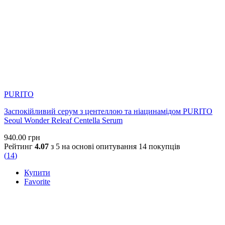
PURITO
@allface.ua
•
Follow
Заспокійливий серум з центеллою та ніацинамідом PURITO
Seoul Wonder Releaf Centella Serum
940.00
грн
Продовжуємо витрачати ваші гроші… 💰💰💰 Сьогодні —
Рейтинг
4.07
з 5 на основі опитування
14
покупців
друга частина добірки небюджетної косметики, яку ми
(
14
)
справді можемо рекомендувати. Якщо вже інвестувати у
догляд, то в засоби, ефективність яких підтверджують
Купити
продумані формули, сучасні технології та результати. Усі
Favorite
засоби з добірки доступні до замовлення на нашому сайті.
Посилання — у шапці профілю 📎
6 години ago