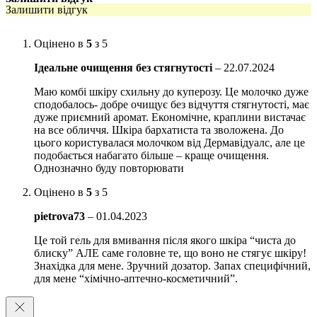
токсинів.
Залишити відгук
— Природний НУФ (натуральний зволожуючий фактор) зволожує
шкіру під час процесу очищення, таким чином зменшуючи відчуття
Оцінено в
5
з 5
стягнутості.
— Екстракт кореня солодки діє як інгібітор запалення і разом
Ідеальне очищення без стягнутості
–
22.07.2024
в’яжучими компонентами, такими як гамамеліс, забезпечує рівний
колір обличчя. Також знижується продукція шкірного сала, а колонії
Маю комбі шкіру схильну до куперозу. Це молочко дуже
бактерій, що викликають акне, пригнічуються без подразнення або
сподобалось- добре очищує без відчуття стягнутості, має
пошкодження бар’єру.
дуже приємний аромат. Економічне, краплини вистачає
на все обличчя. Шкіра бархатиста та зволожена. До
глибоке, м’яке очищення з анти-поллютантним ефектом без
цього користувалася молочком від Дермавідуалс, але це
плівки: не залишає нічого, крім свіжого, чистого відчуття
подобається набагато більше – краще очищення.
шкіри;
Однозначно буду повторювати
зволоження замість зневоднення: зволожує роговий шар і
Оцінено в
5
з 5
запобігає відчуттю стягнутості;
pietrova73
–
01.04.2023
зменшує запалення та почервоніння.
Це той гель для вмивання після якого шкіра “чиста до
Особливості використання:
Наносити вранці та ввечері на шкіру
блиску” АЛЕ саме головне те, що воно не стягує шкіру!
обличчя, шиї та декольте масажними рухами за допомогою вологих
Знахідка для мене. Зручний дозатор. Запах специфічний,
рук. Змити теплою водою або вологим рушником.
для мене “хімічно-аптечно-косметичний”.
Обʼєм: 200 мл