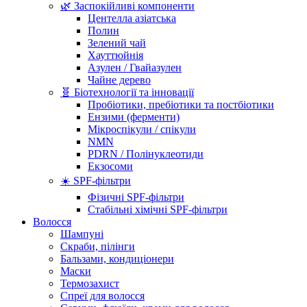
🌿 Заспокійливі компоненти
Центелла азіатська
Полин
Зелений чай
Хауттюйнія
Азулен / Гвайазулен
Чайне дерево
🧬 Біотехнології та інновації
Пробіотики, пребіотики та постбіотики
Ензими (ферменти)
Мікроспікули / спікули
NMN
PDRN / Полінуклеотиди
Екзосоми
☀️ SPF-фільтри
Фізичні SPF-фільтри
Стабільні хімічні SPF-фільтри
Волосся
Шампуні
Скраби, пілінги
Бальзами, кондиціонери
Маски
Термозахист
Спреї для волосся