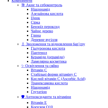
Компоненти
🎯 Акне та себоконтроль
Ніацинамід
Азелаїнова кислота
Цинк
Сірка
Бензоїл пероксид
Чайне дерево
Глина
Деревне вугілля
💧 Зволоження та відновлення бар’єру
Гіалуронова кислота
Пантенол
Кераміди (цераміди)
Ламелярна косметика
✨ Освітлення та сяйво
Вітамін С
Стабільні форми вітаміну С
Кислий вітамін С (Ascorbic Acid)
Транексамова кислота
Ніацинамід
Глутатіон
🛡️ Антиоксиданти та вітаміни
Вітамін Е
Коензим Q10