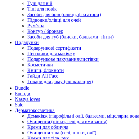
Туш для вій
Тіні для повік
Засоби для брів (олівці, фіксатори)
Підводки/олівці для очей
Румʼяна
Контур / бронзер
Засоби для губ (блиски, бальзами, тінти)
Подарунки
Подарункові сертифікати
Пензлики для макіяжу
Подарункове пакування/листівки
Косметички
Книги, блокноти
Гайди All Face
Товари для дому (свічки/спреї)
Bundle
Бренди
Nastya loves
Sale
Дерматокосметика
Демакіяж (гідрофільні олії, бальзами, міцелярна вода
Очищення (пінки, гелі для вмивання)
Креми для обличчя
Очищення тіла (гелі, пінки, олії)
Креми для тіла, рук