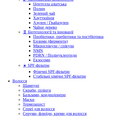
Центелла азіатська
Полин
Зелений чай
Хауттюйнія
Азулен / Гвайазулен
Чайне дерево
🧬 Біотехнології та інновації
Пробіотики, пребіотики та постбіотики
Ензими (ферменти)
Мікроспікули / спікули
NMN
PDRN / Полінуклеотиди
Екзосоми
☀️ SPF-фільтри
Фізичні SPF-фільтри
Стабільні хімічні SPF-фільтри
Волосся
Шампуні
Скраби, пілінги
Бальзами, кондиціонери
Маски
Термозахист
Спреї для волосся
Серуми, флюїди, креми для волосся