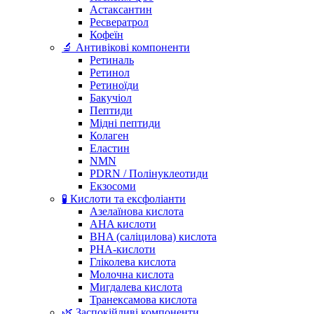
Астаксантин
Ресвератрол
Кофеїн
🔬 Антивікові компоненти
Ретиналь
Ретинол
Ретиноїди
Бакучіол
Пептиди
Мідні пептиди
Колаген
Еластин
NMN
PDRN / Полінуклеотиди
Екзосоми
🧪 Кислоти та ексфоліанти
Азелаїнова кислота
AHA кислоти
BHA (саліцилова) кислота
PHA-кислоти
Гліколева кислота
Молочна кислота
Мигдалева кислота
Транексамова кислота
🌿 Заспокійливі компоненти