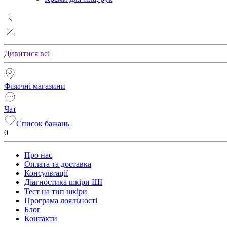
Дивитися всі
Фізичні магазини
Чат
Список бажань
0
Про нас
Оплата та доставка
Консультації
Діагностика шкіри ШІ
Тест на тип шкіри
Програма лояльності
Блог
Контакти