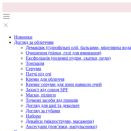
Новинки
Догляд за обличчям
Демакіяж (гідрофільні олії, бальзами, міцелярна вода
Очищення (пінки, гелі для вмивання)
Ексфоліація (ензимні пудри, скатки, педи)
Тонізація
Серуми
Патчі під очі
Креми для обличчя
Креми/ серуми для зони навколо очей
Захист від сонця SPF
Маски, пілінги
Точкові засоби від прищів
Догляд для шиї та декольте
Догляд за губами
Набори
Девайси (мікроструми, масажери)
Аксесуари (повʼязки, напульсники)