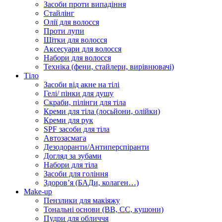
Засоби проти випадіння
Стайлінг
Олії для волосся
Проти лупи
Щітки для волосся
Аксесуари для волосся
Набори для волосся
Техніка (фени, стайлери, вирівнювачі)
Тіло
Засоби від акне на тілі
Гелі/ пінки для душу
Скраби, пілінги для тіла
Креми для тіла (лосьйони, олійки)
Креми для рук
SPF засоби для тіла
Автозасмага
Дезодоранти/Антиперспіранти
Догляд за зубами
Набори для тіла
Засоби для гоління
Здоровʼя (БАДи, колаген…)
Make-up
Пензлики для макіяжу
Тональні основи (BB, CC, кушони)
Пудри для обличчя