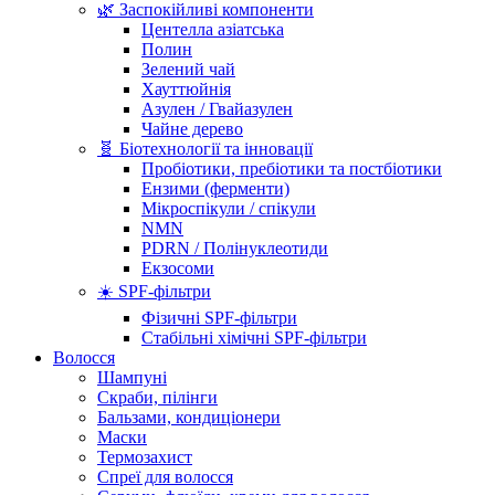
🌿 Заспокійливі компоненти
Центелла азіатська
Полин
Зелений чай
Хауттюйнія
Азулен / Гвайазулен
Чайне дерево
🧬 Біотехнології та інновації
Пробіотики, пребіотики та постбіотики
Ензими (ферменти)
Мікроспікули / спікули
NMN
PDRN / Полінуклеотиди
Екзосоми
☀️ SPF-фільтри
Фізичні SPF-фільтри
Стабільні хімічні SPF-фільтри
Волосся
Шампуні
Скраби, пілінги
Бальзами, кондиціонери
Маски
Термозахист
Спреї для волосся