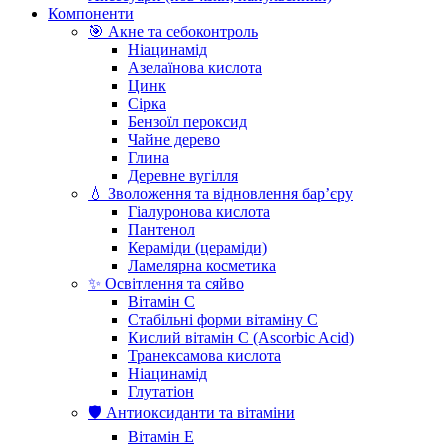
Компоненти
🎯 Акне та себоконтроль
Ніацинамід
Азелаїнова кислота
Цинк
Сірка
Бензоїл пероксид
Чайне дерево
Глина
Деревне вугілля
💧 Зволоження та відновлення бар’єру
Гіалуронова кислота
Пантенол
Кераміди (цераміди)
Ламелярна косметика
✨ Освітлення та сяйво
Вітамін С
Стабільні форми вітаміну С
Кислий вітамін С (Ascorbic Acid)
Транексамова кислота
Ніацинамід
Глутатіон
🛡️ Антиоксиданти та вітаміни
Вітамін Е