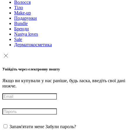
Волосся
Тіло
Make-up
Подарунки
Bundle
Бренди
Nastya loves
Sale
Дерматокосметика
Увійдіть через електронну пошту
Якщо ви купували у нас раніше, будь ласка, введіть свої дані
нижче.
Запам'ятати мене
Забули пароль?