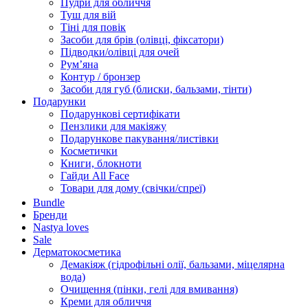
Пудри для обличчя
Туш для вій
Тіні для повік
Засоби для брів (олівці, фіксатори)
Підводки/олівці для очей
Румʼяна
Контур / бронзер
Засоби для губ (блиски, бальзами, тінти)
Подарунки
Подарункові сертифікати
Пензлики для макіяжу
Подарункове пакування/листівки
Косметички
Книги, блокноти
Гайди All Face
Товари для дому (свічки/спреї)
Bundle
Бренди
Nastya loves
Sale
Дерматокосметика
Демакіяж (гідрофільні олії, бальзами, міцелярна
вода)
Очищення (пінки, гелі для вмивання)
Креми для обличчя