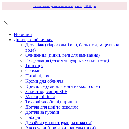
Безкоштовна доставка по всій Україні від 2000 грн
Новинки
Догляд за обличчям
Демакіяж (гідрофільні олії, бальзами, міцелярна
вода)
Очищення (пінки, гелі для вмивання)
Ексфоліація (ензимні пудри, скатки, педи)
Тонізація
Серуми
Патчі під очі
Креми для обличчя
Креми/ серуми для зони навколо очей
Захист від сонця SPF
Маски, пілінги
Точкові засоби від прищів
Догляд для шиї та декольте
Догляд за губами
Набори
Девайси (мікроструми, масажери)
Аксесуари (повʼязки, напульсники)