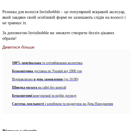
Резинка для волосся Invisibobble – це популярний яскравий аксесуар,
який завдяки своїй особливій формі не залишають слідів на волоссі і
не травмує їх.
За допомогою Invisibobble ви зможете створити безліч цікавих
образів!
Дивитися більше
Резинка підходить для всіх типів волосся: прямих, кучерявих, тонких
або густих. Вона відмінно підійде не тільки дорослим, але й
маленьким діткам. Скільки б раз за день Ви її ні одягали, можете, не
100% оригінальна
та сертифікована косметика
турбується про стан волосся, адже вона створює рівномірний тиск на
локони і не висмикне жодного волоска з Вашої голови.
Безкоштовна
доставка по Україні від 2000 грн
Відправляємо
в день замовлення
(до 16:00)
Оскільки поверхня Invisibobble є абсолютно гладкою, вона не вбирає
рідини і бактерії, при цьому легко промивається водою. З цієї
Швидка оплата
на сайті без комісій
причини Invisibobble більш гігієнічна у використанні, ніж звичайна
Безкоштовні
консультації та підбір догляду
гумка для волосся, і все частіше її використовують люди, які
страждають від алергії і нейродерміту.
Система лояльності
з кешбеком та подарунок на День Народження
Секрет популярності Invisibobble в її зовнішньому вигляді, який
нагадує пружинку. Дизайн гумки для волосся дозволяє рівномірно
розподілити тиск на всі пасма, не залежно від того, зібрані вони в
хвіст або пучок. Завдяки цьому гумка не залишає слідів на волоссі і