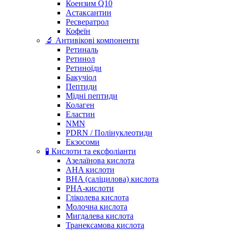
Коензим Q10
Астаксантин
Ресвератрол
Кофеїн
🔬 Антивікові компоненти
Ретиналь
Ретинол
Ретиноїди
Бакучіол
Пептиди
Мідні пептиди
Колаген
Еластин
NMN
PDRN / Полінуклеотиди
Екзосоми
🧪 Кислоти та ексфоліанти
Азелаїнова кислота
AHA кислоти
BHA (саліцилова) кислота
PHA-кислоти
Гліколева кислота
Молочна кислота
Мигдалева кислота
Транексамова кислота