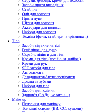
Серуми, флюїди, креми для волосся
Засоби проти випадіння
Стайлінг
Олії для волосся
Проти лупи
Щітки для волосся
Аксесуари для волосся
Набори для волосся
Техніка (фени, стайлери, вирівнювачі)
Тіло
Засоби від акне на тілі
Гелі/ пінки для душу
Скраби, пілінги для тіла
Креми для тіла (лосьйони, олійки)
Креми для рук
SPF засоби для тіла
Автозасмага
Дезодоранти/Антиперспіранти
Догляд за зубами
Набори для тіла
Засоби для гоління
Здоровʼя (БАДи, колаген…)
Make-up
Пензлики для макіяжу
Тональні основи (BB, CC, кушони)