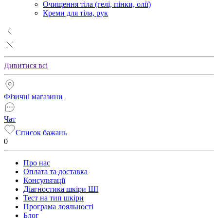
Очищення тіла (гелі, пінки, олії)
Креми для тіла, рук
Дивитися всі
Фізичні магазини
Чат
Список бажань
0
Про нас
Оплата та доставка
Консультації
Діагностика шкіри ШІ
Тест на тип шкіри
Програма лояльності
Блог