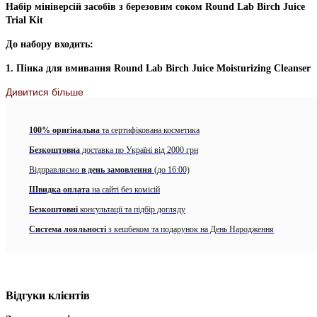
Набір мініверсій засобів з березовим соком Round Lab Birch Juice
Trial Kit
До набору входить:
1. Пінка для вмивання Round Lab Birch Juice Moisturizing Cleanser
Дивитися більше
Зволожуючий гель для вмивання з березовим соком
Round Lab
Birch Juice Moisturizing Cleanser
ніжно очищує поверхню
шкіри від ороговілих частинок, надлишок себуму та інших
100% оригінальна
та сертифікована косметика
забруднень, при цьому насичуючи її зволожуючими
речовинами. Гель заспокоює подразнення та почервоніння, має
Безкоштовна
доставка по Україні від 2000 грн
бактерицидну дію, запобігає появі запалень, допомагає
Відправляємо
в день замовлення
(до 16:00)
зміцнити захисний бер’єр і не залишає почуття стягнутості чи
сухості після вмивання. Засіб створений з нейтральним pH,
Швидка оплата
на сайті без комісій
завдяки чому допомагає нормалізувати та підтримувати
Безкоштовні
консультації та підбір догляду
здоровий кислотно-лужний баланс шкіри.
Система лояльності
з кешбеком та подарунок на День Народження
Спосіб використання:
спінити невелику кількість гелю і
нанести на зволожену шкіру обличчя, акуратно помасажувати
круговими рухами, потім змити теплою водою.
2. Тонер Round Lab Birch Juice Moisturizing Toner
Відгуки клієнтів
Round Lab – Birch Moisturizing Toner
– зволожувальний тонер