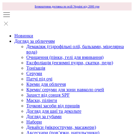
Безкоштовна доставка по всій Україні від 2000 грн
Новинки
Догляд за обличчям
Демакіяж (гідрофільні олії, бальзами, міцелярна
вода)
Очищення (пінки, гелі для вмивання)
Ексфоліація (ензимні пудри, скатки, педи)
Тонізація
Серуми
Патчі під очі
Креми для обличчя
Креми/ серуми для зони навколо очей
Захист від сонця SPF
Маски, пілінги
Точкові засоби від прищів
Догляд для шиї та декольте
Догляд за губами
Набори
Девайси (мікроструми, масажери)
Аксесуари (повʼязки, напульсники)