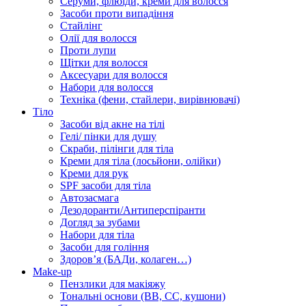
Серуми, флюїди, креми для волосся
Засоби проти випадіння
Стайлінг
Олії для волосся
Проти лупи
Щітки для волосся
Аксесуари для волосся
Набори для волосся
Техніка (фени, стайлери, вирівнювачі)
Тіло
Засоби від акне на тілі
Гелі/ пінки для душу
Скраби, пілінги для тіла
Креми для тіла (лосьйони, олійки)
Креми для рук
SPF засоби для тіла
Автозасмага
Дезодоранти/Антиперспіранти
Догляд за зубами
Набори для тіла
Засоби для гоління
Здоровʼя (БАДи, колаген…)
Make-up
Пензлики для макіяжу
Тональні основи (BB, CC, кушони)