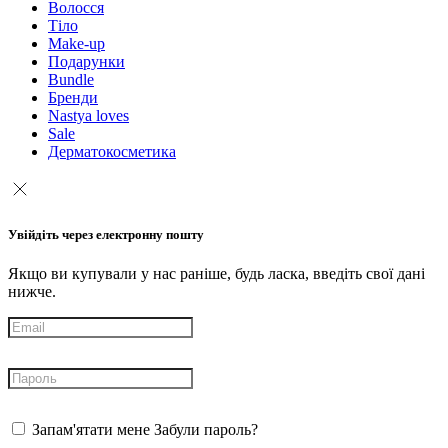
Волосся
Тіло
Make-up
Подарунки
Bundle
Бренди
Nastya loves
Sale
Дерматокосметика
Увійдіть через електронну пошту
Якщо ви купували у нас раніше, будь ласка, введіть свої дані
нижче.
Запам'ятати мене
Забули пароль?