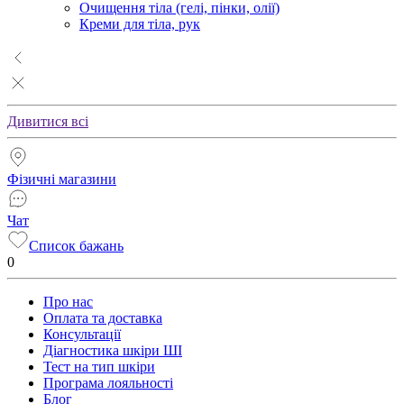
Очищення тіла (гелі, пінки, олії)
Креми для тіла, рук
Дивитися всі
Фізичні магазини
Чат
Список бажань
0
Про нас
Оплата та доставка
Консультації
Діагностика шкіри ШІ
Тест на тип шкіри
Програма лояльності
Блог