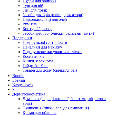
Пудри для обличчя
Туш для вій
Тіні для повік
Засоби для брів (олівці, фіксатори)
Підводки/олівці для очей
Румʼяна
Контур / бронзер
Засоби для губ (блиски, бальзами, тінти)
Подарунки
Подарункові сертифікати
Пензлики для макіяжу
Подарункове пакування/листівки
Косметички
Книги, блокноти
Гайди All Face
Товари для дому (свічки/спреї)
Bundle
Бренди
Nastya loves
Sale
Дерматокосметика
Демакіяж (гідрофільні олії, бальзами, міцелярна
вода)
Очищення (пінки, гелі для вмивання)
Креми для обличчя