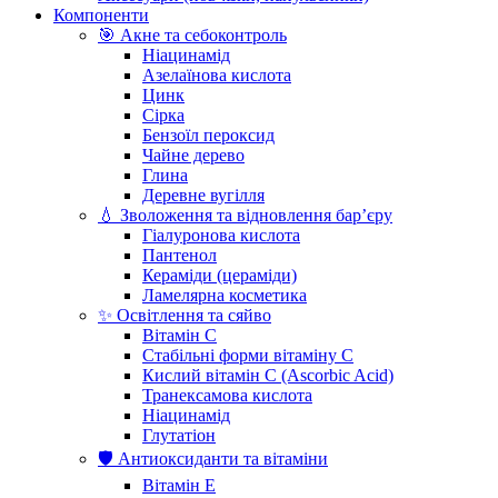
Компоненти
🎯 Акне та себоконтроль
Ніацинамід
Азелаїнова кислота
Цинк
Сірка
Бензоїл пероксид
Чайне дерево
Глина
Деревне вугілля
💧 Зволоження та відновлення бар’єру
Гіалуронова кислота
Пантенол
Кераміди (цераміди)
Ламелярна косметика
✨ Освітлення та сяйво
Вітамін С
Стабільні форми вітаміну С
Кислий вітамін С (Ascorbic Acid)
Транексамова кислота
Ніацинамід
Глутатіон
🛡️ Антиоксиданти та вітаміни
Вітамін Е