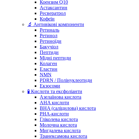
Коензим Q10
Астаксантин
Ресвератрол
Кофеїн
🔬 Антивікові компоненти
Ретиналь
Ретинол
Ретиноїди
Бакучіол
Пептиди
Мідні пептиди
Колаген
Еластин
NMN
PDRN / Полінуклеотиди
Екзосоми
🧪 Кислоти та ексфоліанти
Азелаїнова кислота
AHA кислоти
BHA (саліцилова) кислота
PHA-кислоти
Гліколева кислота
Молочна кислота
Мигдалева кислота
Транексамова кислота