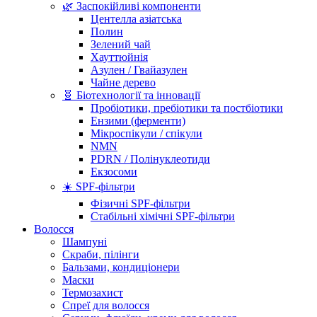
🌿 Заспокійливі компоненти
Центелла азіатська
Полин
Зелений чай
Хауттюйнія
Азулен / Гвайазулен
Чайне дерево
🧬 Біотехнології та інновації
Пробіотики, пребіотики та постбіотики
Ензими (ферменти)
Мікроспікули / спікули
NMN
PDRN / Полінуклеотиди
Екзосоми
☀️ SPF-фільтри
Фізичні SPF-фільтри
Стабільні хімічні SPF-фільтри
Волосся
Шампуні
Скраби, пілінги
Бальзами, кондиціонери
Маски
Термозахист
Спреї для волосся