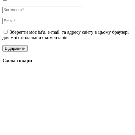
тон шкіри та підвищує пружність та еластичність шкіри.
Спосіб використання:
нанести 2-3 краплі серуму на очищену
та тонізовану шкіру. Поступово розподілити, уникаючи шкіру
навколо очей.
Зберегти моє ім'я, e-mail, та адресу сайту в цьому браузері
4. Крем Round Lab Birch Juice Moisturizing Cream
для моїх подальших коментарів.
Зволожуючий крем для чутливої ​​шкіри з березовим соком
Round Lab Birch Juice Moisturizing Cream
спеціально
розроблений для догляду за чутливою шкірою та подразненою
Схожі товари
шкірою. Крем заспокоює подразнення та почервоніння, має
бактерицидну дію, запобігає появі запалень, підтримує
ліпідний бар’єр шкіри, який захищає від негативного впливу
зовнішніх факторів, відновлює водний баланс шкіри та сприяє
збереженню вологи протягом тривалого періоду. Крем містить
зволожуючі капсули, що містять активні зволожуючі
компоненти. Завдяки особливій технології капсули швидко
проникають у глибокі шари шкіри та максимально ефективно
гідрують епідерміс.
Спосіб використання:
нанести невелику кількість крему на
обличчя як останній етап догляду за шкірою та розподілити
його поплескуючи кінчиками пальців.