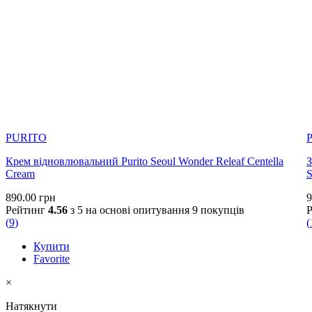
PURITO
Крем відновлювальний Purito Seoul Wonder Releaf Centella
З
Cream
S
890.00
грн
9
Рейтинг
4.56
з 5 на основі опитування
9
покупців
(
9
)
(
Купити
Favorite
×
Натякнути